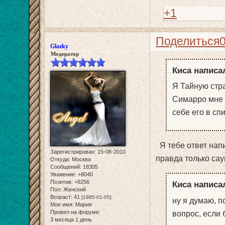
+1
Поделиться
Glazky
Модератор
Киса написал
Я Тайную стра
Симарро мне о
себе его в сп
Я тебе ответ напи
Зарегистрирован
: 15-08-2010
правда только са
Откуда:
Москва
Сообщений:
18305
Уважение:
+8040
Позитив:
+9256
Киса написал
Пол:
Женский
Возраст:
41
[1985-01-05]
ну я думаю, п
Мое имя:
Мария
Провел на форуме:
вопрос, если 
3 месяца 1 день