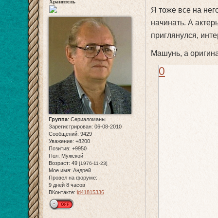
Хранитель
Я тоже все на него
начинать. А актер
приглянулся, инте
Машунь, а оригин
0
Группа
:
Сериаломаны
Зарегистрирован
: 06-08-2010
Сообщений:
9429
Уважение:
+8200
Позитив:
+9950
Пол:
Мужской
Возраст:
49
[1976-11-23]
Мое имя:
Андрей
Провел на форуме:
9 дней 8 часов
ВКонтакте:
id41815336