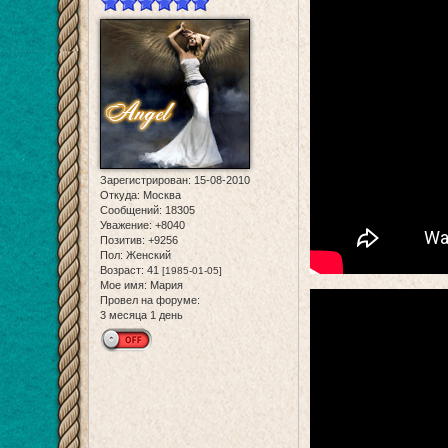
Зарегистрирован
: 15-08-2010
Откуда:
Москва
Сообщений:
18305
Уважение:
+8040
Позитив:
+9256
Пол:
Женский
Возраст:
41
[1985-01-05]
Мое имя:
Мария
Провел на форуме:
3 месяца 1 день