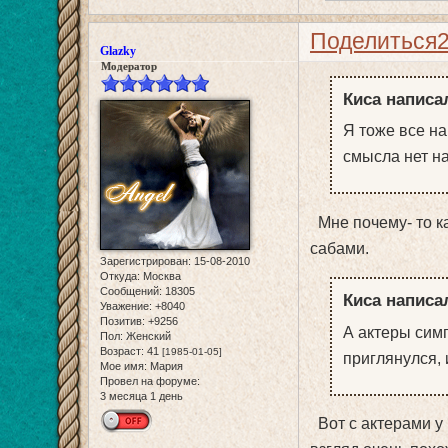
Поделиться
Glazky
Модератор
Киса написал
Я тоже все на 
смысла нет н
Мне почему- то ка
сабами.
Зарегистрирован
: 15-08-2010
Откуда:
Москва
Сообщений:
18305
Киса написал
Уважение:
+8040
Позитив:
+9256
А актеры сим
Пол:
Женский
Возраст:
41
[1985-01-05]
приглянулся, 
Мое имя:
Мария
Провел на форуме:
3 месяца 1 день
Вот с актерами у 