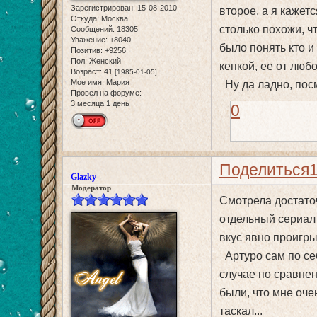
Зарегистрирован
: 15-08-2010
второе, а я кажет
Откуда:
Москва
столько похожи, ч
Сообщений:
18305
Уважение:
+8040
было понять кто и
Позитив:
+9256
Пол:
Женский
кепкой, ее от любо
Возраст:
41
[1985-01-05]
Мое имя:
Мария
Ну да ладно, пос
Провел на форуме:
3 месяца 1 день
0
Поделиться
Glazky
Модератор
Смотрела достаточ
отдельный сериал 
вкус явно проигры
Артуро сам по се
случае по сравнен
были, что мне оче
таскал...