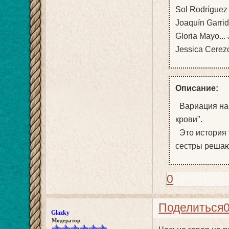
Sol Rodríguez
Joaquín Garrid
Gloria Mayo...
Jessica Cerezo
Описание:
Вариация на т
крови".
Это история 
сестры решают
0
Поделиться
Glazky
Модератор