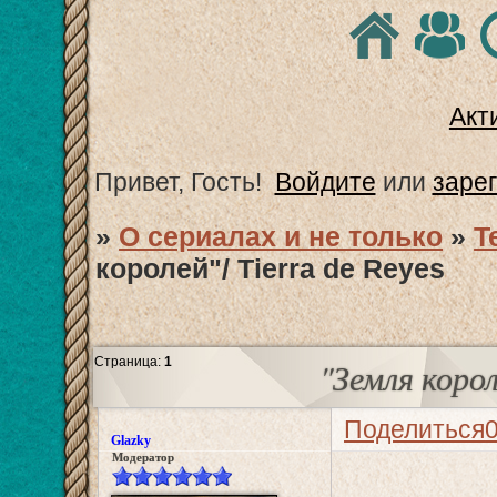
Акт
Привет, Гость!
Войдите
или
заре
»
О сериалах и не только
»
T
королей"/ Tierra de Reyes
Страница:
1
"Земля корол
Поделиться
Glazky
Модератор