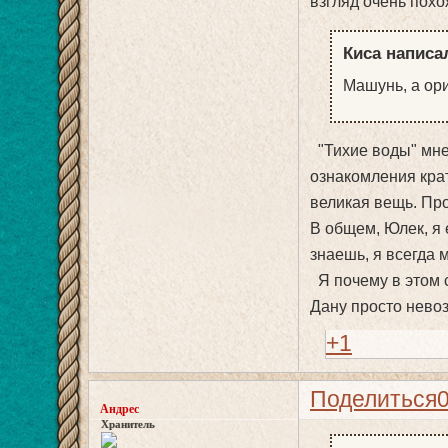
взгляд очень похо
Киса написал
Машунь, а ор
"Тихие воды" мне 
ознакомления крат
великая вещь. Пр
В общем, Юлек, я 
знаешь, я всегда 
Я почему в этом 
Дану просто нево
+1
Поделиться
Андрес
Хранитель