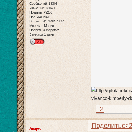
Сообщений:
18305
Уважение:
+8040
Позитив:
+9256
Пол:
Женский
Возраст:
41
[1985-01-05]
Мое имя:
Мария
Провел на форуме:
3 месяца 1 день
+2
Поделиться
Андрес