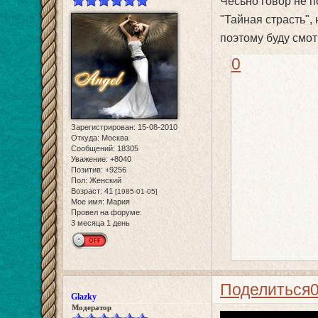
Чесьно говор не 
"Тайная страсть",
поэтому буду смот
0
Зарегистрирован
: 15-08-2010
Откуда:
Москва
Сообщений:
18305
Уважение:
+8040
Позитив:
+9256
Пол:
Женский
Возраст:
41
[1985-01-05]
Мое имя:
Мария
Провел на форуме:
3 месяца 1 день
Поделиться
Glazky
Модератор