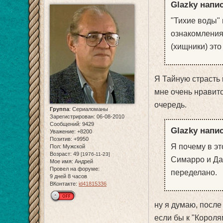
Glazky напис
"Тихие воды" 
ознакомления 
(хищники) это
Я Тайную страсть 
мне очень нравитс
очередь.
Группа
:
Сериаломаны
Зарегистрирован
: 06-08-2010
Сообщений:
9429
Glazky напис
Уважение:
+8200
Позитив:
+9950
Я почему в э
Пол:
Мужской
Возраст:
49
[1976-11-23]
Симарро и Да
Мое имя:
Андрей
Провел на форуме:
переделано.
9 дней 8 часов
ВКонтакте:
id41815336
ну я думаю, после 
если бы к "Короля