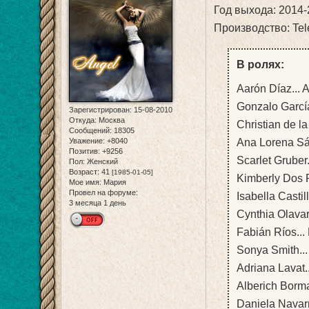
Год выхода: 2014
Производство: Te
В ролях:
Aarón Díaz... A
Gonzalo García
Зарегистрирован
: 15-08-2010
Откуда:
Москва
Christian de l
Сообщений:
18305
Ana Lorena Sán
Уважение:
+8040
Позитив:
+9256
Scarlet Gruber
Пол:
Женский
Возраст:
41
[1985-01-05]
Kimberly Dos R
Мое имя:
Мария
Провел на форуме:
Isabella Castil
3 месяца 1 день
Cynthia Olavar
Fabián Ríos...
Sonya Smith..
Adriana Lavat.
Alberich Borma
Daniela Navar