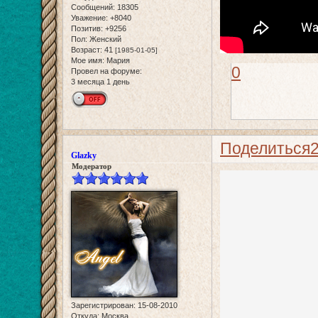
Сообщений:
18305
Уважение:
+8040
Позитив:
+9256
Пол:
Женский
Возраст:
41
[1985-01-05]
Мое имя:
Мария
0
Провел на форуме:
3 месяца 1 день
Поделиться
Glazky
Модератор
Зарегистрирован
: 15-08-2010
Откуда:
Москва