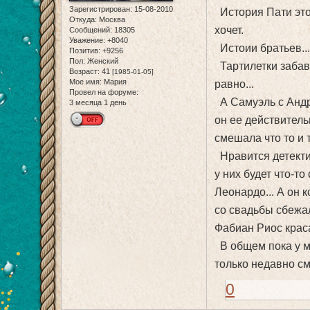
Зарегистрирован
: 15-08-2010
История Пати это
Откуда:
Москва
хочет.
Сообщений:
18305
Уважение:
+8040
Истоии братьев..
Позитив:
+9256
Пол:
Женский
Тартилетки забавн
Возраст:
41
[1985-01-05]
Мое имя:
Мария
равно...
Провел на форуме:
А Самуэль с Андре
3 месяца 1 день
он ее действитель
смешала что то и т
Нравится детектив
у них будет что-то
Леонардо... А он 
со свадьбы сбежал
Фабиан Риос крас
В общем пока у м
только недавно см
0