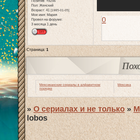
Позитив:
+9256
Пол:
Женский
Возраст:
41
[1985-01-05]
Мое имя:
Мария
0
Провел на форуме:
3 месяца 1 день
Страница:
1
Пох
Мексиканские сериалы в алфавитном
Мексика
порядке
»
О сериалах и не только
»
М
lobos