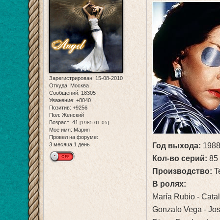
Зарегистрирован
: 15-08-2010
Откуда:
Москва
Сообщений:
18305
Уважение:
+8040
Позитив:
+9256
Пол:
Женский
Возраст:
41
[1985-01-05]
Мое имя:
Мария
Провел на форуме:
3 месяца 1 день
Год выхода:
198
Кол-во серий:
85
Производство:
Te
В ролях:
María Rubio - Catal
Gonzalo Vega - Jos