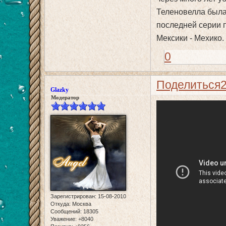
Теленовелла была 
последней серии 
Мексики - Мехико.
0
Поделиться
Glazky
Модератор
Зарегистрирован
: 15-08-2010
Откуда:
Москва
Сообщений:
18305
Уважение:
+8040