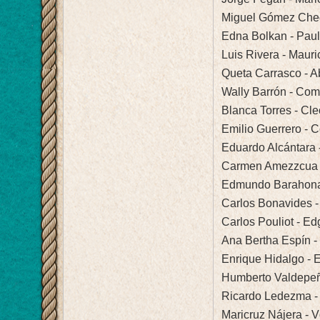
Miguel Gómez Chec
Edna Bolkan - Pau
Luis Rivera - Mauri
Queta Carrasco - A
Wally Barrón - Co
Blanca Torres - Cle
Emilio Guerrero - 
Eduardo Alcántara 
Carmen Amezzcua -
Edmundo Barahona 
Carlos Bonavides 
Carlos Pouliot - Ed
Ana Bertha Espín -
Enrique Hidalgo -
Humberto Valdepeñ
Ricardo Ledezma -
Maricruz Nájera - V