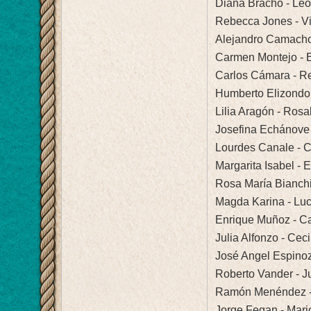
Diana Bracho - Leo
Rebecca Jones - Vi
Alejandro Camacho 
Carmen Montejo - 
Carlos Cámara - Re
Humberto Elizondo 
Lilia Aragón - Ros
Josefina Echánove
Lourdes Canale - C
Margarita Isabel - 
Rosa María Bianchi
Magda Karina - Luc
Enrique Muñoz - Ca
Julia Alfonzo - Cec
José Angel Espinoz
Roberto Vander - Ju
Ramón Menéndez - 
Jorge Fegan - Mari