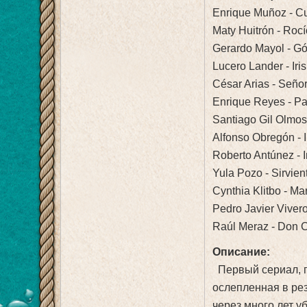
Enrique Muñoz - Cu
Maty Huitrón - Rocí
Gerardo Mayol - G
Lucero Lander - Iri
César Arias - Seño
Enrique Reyes - P
Santiago Gil Olmos 
Alfonso Obregón - I
Roberto Antúnez - I
Yula Pozo - Sirvien
Cynthia Klitbo - Ma
Pedro Javier Vivero
Raúl Meraz - Don C
Описание:
Первый сериал, г
ослепленная в ре
через много лет у