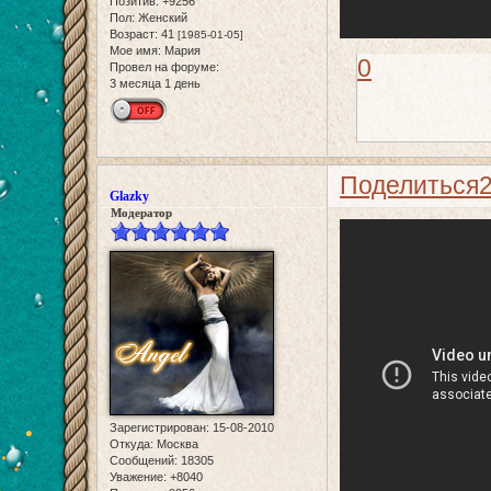
Позитив:
+9256
Пол:
Женский
Возраст:
41
[1985-01-05]
Мое имя:
Мария
0
Провел на форуме:
3 месяца 1 день
Поделиться
Glazky
Модератор
Зарегистрирован
: 15-08-2010
Откуда:
Москва
Сообщений:
18305
Уважение:
+8040