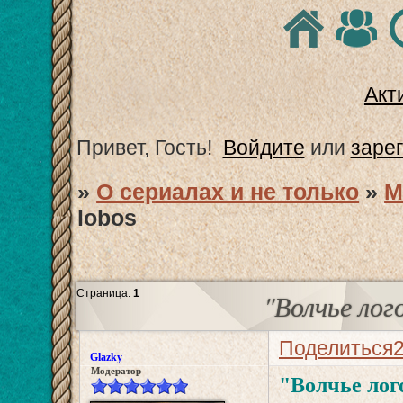
Акт
Привет, Гость!
Войдите
или
заре
»
О сериалах и не только
»
М
lobos
Страница:
1
"Волчье лого
Поделиться
Glazky
Модератор
"Волчье лого