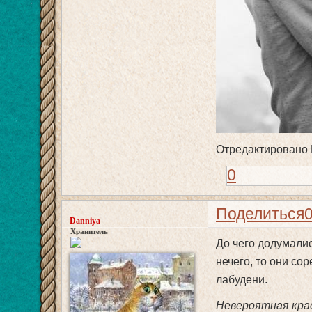
Отредактировано D
0
Поделиться
Danniya
Хранитель
До чего додумали
нечего, то они со
лабудени.
Невероятная кра