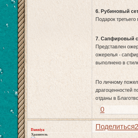
6. Рубиновый сет 
Подарок третьего 
7. Сапфировый се
Представлен ожер
ожерелья - сапфи
выполнено в стиле
По личному пожел
драгоценностей по
отданы в Благотв
0
Поделиться
Danniya
Хранитель