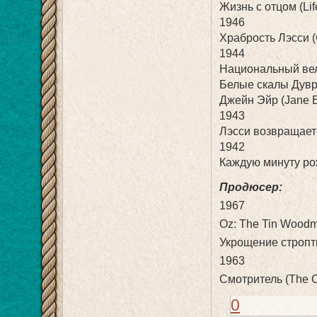
Жизнь с отцом (Life
1946
Храбрость Лэсси (
1944
Национальный вель
Белые скалы Дувра 
Джейн Эйр (Jane E
1943
Лэсси возвращает
1942
Каждую минуту рож
Продюсер:
1967
Oz: The Tin Woodm
Укрощение стропти
1963
Смотритель (The C
0