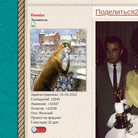
Поделиться
Danniya
Хранитель
Зарегистрирован
: 15-03-2012
Сообщений:
13945
Уважение:
+10347
Позитив:
+10238
Пол:
Женский
Провел на форуме:
5 месяцев 22 дня