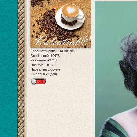
Зарегистрирован
: 14-08-2010
Сообщений:
19476
Уважение:
+9718
Позитив:
+8436
Провел на форуме:
3 месяца 21 день