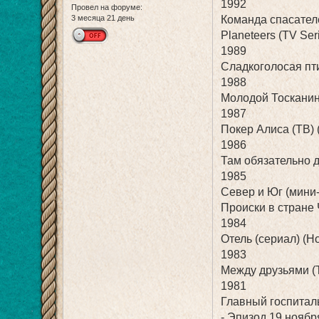
1992
Провел на форуме:
3 месяца 21 день
Команда спасателе
Planeteers (TV Ser
1989
Сладкоголосая птиц
1988
Молодой Тосканини 
1987
Покер Алиса (ТВ) (
1986
Там обязательно д
1985
Север и Юг (мини-
Происки в стране Ч
1984
Отель (сериал) (Ho
1983
Между друзьями (Т
1981
Главный госпиталь 
- Эпизод 19 ноябр