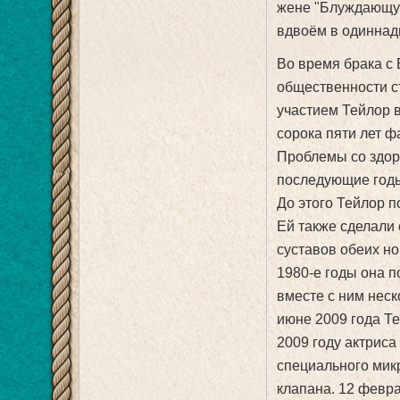
жене "Блуждающую
вдвоём в одиннад
Во время брака с
общественности с
участием Тейлор в
сорока пяти лет ф
Проблемы со здор
последующие годы.
До этого Тейлор п
Ей также сделали
суставов обеих но
1980-е годы она 
вместе с ним неск
июне 2009 года Те
2009 году актрис
специального мик
клапана. 12 февра