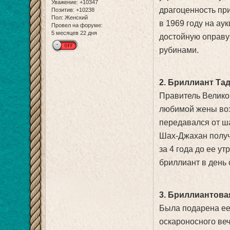
Уважение:
+10347
драгоценность пр
Позитив:
+10238
Пол:
Женский
в 1969 году на аук
Провел на форуме:
5 месяцев 22 дня
достойную оправу
рубинами.
2. Бриллиант Та
Правитель Велико
любимой жены воз
передавался от ша
Шах-Джахан получ
за 4 года до ее у
бриллиант в день 
3. Бриллиантова
Была подарена ее
оскароносного веч