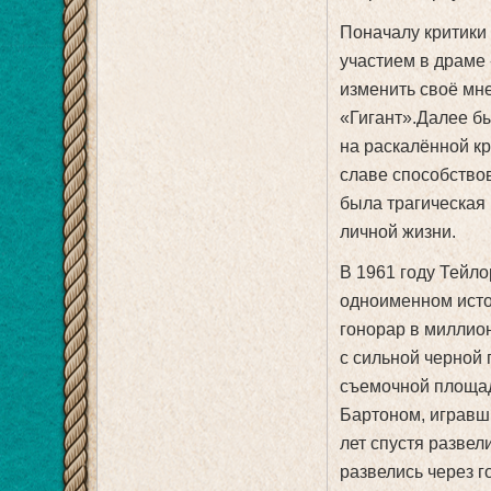
Поначалу критики 
участием в драме 
изменить своё мне
«Гигант».Далее б
на раскалённой к
славе способствов
была трагическая 
личной жизни.
В 1961 году Тейл
одноименном исто
гонорар в миллион
с сильной черной 
съемочной площад
Бартоном, игравш
лет спустя развел
развелись через г