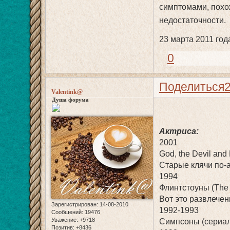
симптомами, похо
недостаточности.
23 марта 2011 год
0
Поделиться
Valentink@
Душа форума
Актриса:
2001
God, the Devil and
Старые клячи по-а
1994
Флинтстоуны (The F
Вот это развлечение
Зарегистрирован
: 14-08-2010
1992-1993
Сообщений:
19476
Уважение:
+9718
Симпсоны (сериал)
Позитив:
+8436