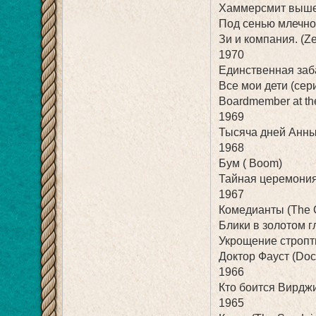
Хаммерсмит вышел
Под сенью млечно
Зи и компания. (Ze
1970
Единственная заба
Все мои дети (сери
Boardmember at the
1969
Тысяча дней Анны 
1968
Бум ( Boom)
Тайная церемония
1967
Комедианты (The 
Блики в золотом гл
Укрощение стропти
Доктор Фауст (Doct
1966
Кто боится Вирджин
1965