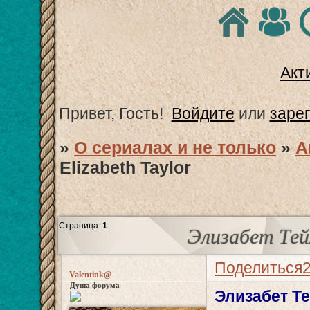
Акт
Привет, Гость!
Войдите
или
заре
»
О сериалах и не только
»
А
Elizabeth Taylor
Страница:
1
Элизабет Тейл
Поделиться
Valentink@
Душа форума
Элизабет Тей