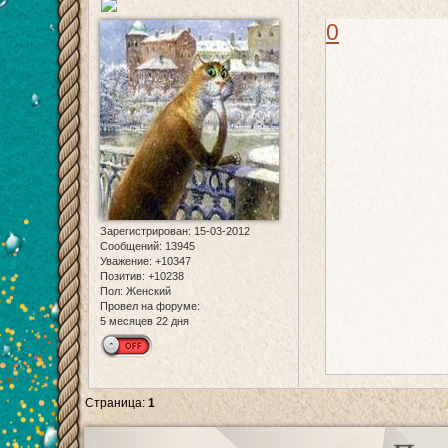
0
Зарегистрирован
: 15-03-2012
Сообщений:
13945
Уважение:
+10347
Позитив:
+10238
Пол:
Женский
Провел на форуме:
5 месяцев 22 дня
Страница:
1