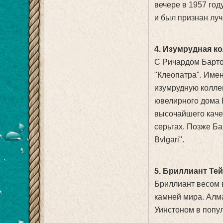
вечере в 1957 год
и был признан лу
4. Изумрудная к
С Ричардом Барто
"Клеопатра". Име
изумрудную колле
ювелирного дома 
высочайшего каче
серьгах. Позже Ба
Bvlgari".
5. Бриллиант Те
Бриллиант весом 
камней мира. Алма
Уинстоном в попул