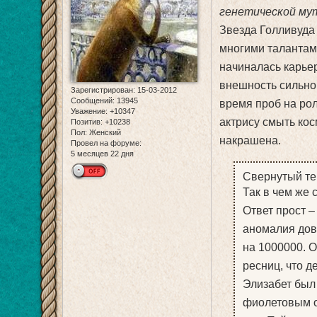
генетической му
Звезда Голливуда
многими талантами
начиналась карьер
внешность сильно
Зарегистрирован
: 15-03-2012
Сообщений:
13945
время проб на ро
Уважение:
+10347
актрису смыть кос
Позитив:
+10238
Пол:
Женский
накрашена.
Провел на форуме:
5 месяцев 22 дня
Свернутый те
Так в чем же 
Ответ прост –
аномалия дов
на 1000000. 
ресниц, что д
Элизабет был 
фиолетовым от