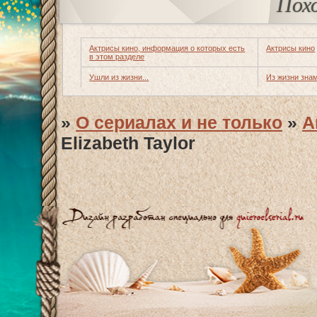
Пох
Актрисы кино, информация о которых есть
Актрисы кино
в этом разделе
Ушли из жизни...
Из жизни зна
»
О сериалах и не только
»
А
Elizabeth Taylor