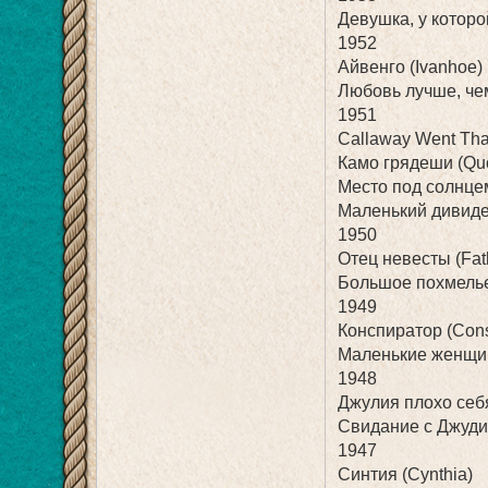
Девушка, у которо
1952
Айвенго (Ivanhoe)
Любовь лучше, чем 
1951
Callaway Went Th
Камо грядеши (Quo
Место под солнцем 
Маленький дивиденд
1950
Отец невесты (Fathe
Большое похмелье
1949
Конспиратор (Cons
Маленькие женщин
1948
Джулия плохо себя
Свидание с Джуди 
1947
Синтия (Cynthia)