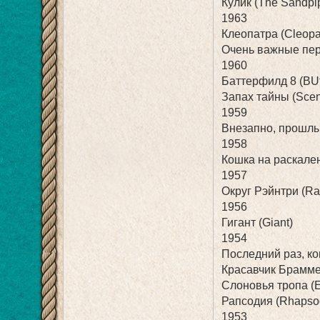
Кулик (The Sandpi
1963
Клеопатра (Cleopa
Очень важные перс
1960
Баттерфилд 8 (BUtt
Запах тайны (Scent
1959
Внезапно, прошлы
1958
Кошка на раскален
1957
Округ Рэйнтри (Ra
1956
Гигант (Giant)
1954
Последний раз, ког
Красавчик Брамме
Слоновья тропа (E
Рапсодия (Rhapso
1953