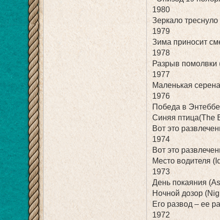
1980
Зеркало треснуло (
1979
Зима приносит смер
1978
Разрыв помолвки 
1977
Маленькая серенада
1976
Победа в Энтеббе (
Синяя птица(The B
Вот это развлечение
1974
Вот это развлечени
Место водителя (Ide
1973
День покаяния (A
Ночной дозор (Nig
Его развод – ее ра
1972