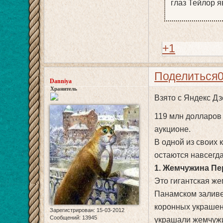
глаз Тейлор 
+1
Поделиться
Danniya
Хранитель
Взято с Яндекс Д
119 млн долларов 
аукционе.
В одной из своих 
остаются навсегда
1. Жемчужина Пе
Это гигантская же
Панамском заливе
коронных украшен
Зарегистрирован
: 15-03-2012
Сообщений:
13945
украшали жемчужи