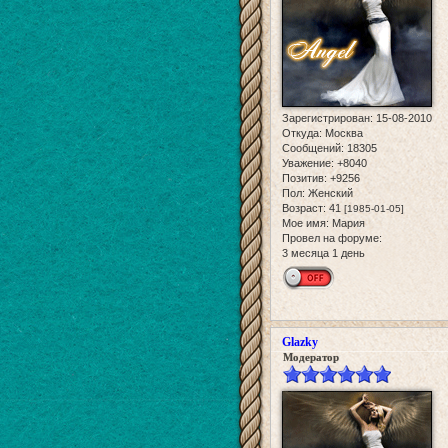
Зарегистрирован
: 15-08-2010
Откуда:
Москва
Сообщений:
18305
Уважение:
+8040
Позитив:
+9256
Пол:
Женский
Возраст:
41
[1985-01-05]
Мое имя:
Мария
Провел на форуме:
3 месяца 1 день
Glazky
Модератор