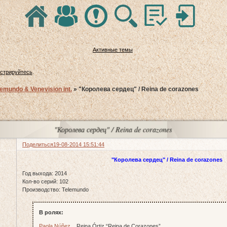
Активные темы
истрируйтесь
.
lemundo & Venevision int.
»
"Королева сердец" / Reina de corazones
"Королева сердец" / Reina de corazones
Поделиться
19-08-2014 15:51:44
"Королева сердец" / Reina de corazones
Год выхода: 2014
Кол-во серий: 102
Производство: Telemundo
В ролях:
Paola Núñez
... Reina Órtiz “Reina de Corazones”