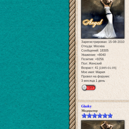
Зарегистрирован
: 15-08-2010
Откуда:
Москва
Сообщений:
18305
Уважение:
+8040
Позитив:
+9256
Пол:
Женский
Возраст:
41
[1985-01-05]
Мое имя:
Мария
Провел на форуме:
3 месяца 1 день
Glazky
Модератор