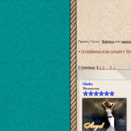
Привет, Гость!
Войдите
или
зарег
»
О сериалах и не только
»
Te
Страница:
1
2
3
…
8
»
Glazky
Модератор