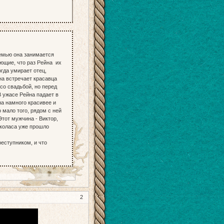
емью она занимается
ющие, что раз Рейна их
огда умирает отец,
на встречает красавца
со свадьбой, но перед
В ужасе Рейна падает в
на намного красивее и
 мало того, рядом с ней
Этот мужчина - Виктор,
иколаса уже прошло
еступником, и что
2