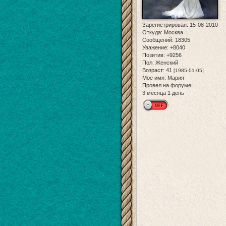
Зарегистрирован
: 15-08-2010
Откуда:
Москва
Сообщений:
18305
Уважение:
+8040
Позитив:
+9256
Пол:
Женский
Возраст:
41
[1985-01-05]
Мое имя:
Мария
Провел на форуме:
3 месяца 1 день