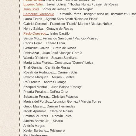
Eugenio Siller
... Javier Bolívar / Nicolás Núñez / Javier de Rosas
Juan Soler
... Víctor de Rosas "El halcón Negro"
Catherine Siachoque
... Estefanía Pérez-Hidalgo "Reina de Diamantes" / Es
Laura Flores... Agente Sara Smith “Reina de Picas”
Gabriel Coronel... Francisco "Frank" Marino / Nicolás Núñez
Henry Zakka... Octavio de Rosas
Paulo Quevedo
... Isidro Castillo
Sergio Mur... Fernando San Juan / Patricio Picasso
Carlos Ferro... Lázaro Leiva
Geraldine Galvan... Greta de Rosas
Pablo Azar... Juan José "Juanjo" García
Wanda D'Isidoro... Susana Santillana
María Luisa Flores... Constanza "Connie" Leiva
Thali García... Camila de Rosas
Rosalinda Rodriguez... Carmen Solís
Paloma Márquez... Miriam Fuentes
Raúl Arrieta... Andrés Hidalgo
Ezequiel Montalt... Juan Balboa "Rocky"
Priscila Perales... Delfina Órtiz
Sebastián Ferrat... Christian Palacios
Marisa del Portillo... Azuncion Gomez / Maruja Torres
Guido Massri... Damián Hernandez
Nicole Apollonio... Clara de Rosas
Emmanuel Pérez... Román Leiva
Alberto Barros Jr.... Sicario
Andrés Vargas
Xavier Burbano... Prisionero
Raul Valderrama