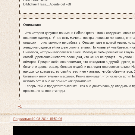
D'Michael Haas... Agente del FBI
Описание:
Это история девушки по имени Рейна Ортиз. Чтобы содержать свою с
пошивом одежды. У нее есть мачеха, сестра, ленивые женщины, счита
содержит, то им можно и не работать. Она мечтает о другой жизни, но к
женщины садятся ей на шею окончательно. Но жизнь ей улыбается, и о
Николаса, который влюбляется в нее. Молодые люби решают не тянуть 
самой церемонией невесте сообщают, что жених не придет. Его убили. 
обморок. Придя в себя, она понимает, что находится в другой церкви, о
богаче, и здесь гораздо больше людей, и выглядят они состоятельно. Но
находится красавец, готовый отвести ее к алтарю, чтобы обвенчаться. 
богатый и влиятельный мафиози. Рейна понимает, что после смерти Н
немало лет, и она не помнит как прожила их.
Теперь Рейне предстоит выяснить, как она докатилась до свадьбы с пр
произошло за все эти годы.
+1
Поделиться
19-08-2014 15:52:06