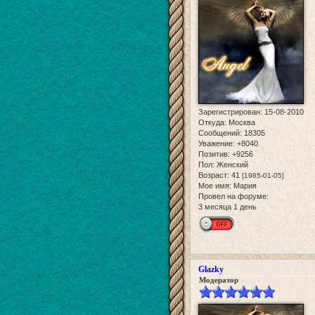
Зарегистрирован
: 15-08-2010
Откуда:
Москва
Сообщений:
18305
Уважение:
+8040
Позитив:
+9256
Пол:
Женский
Возраст:
41
[1985-01-05]
Мое имя:
Мария
Провел на форуме:
3 месяца 1 день
Glazky
Модератор