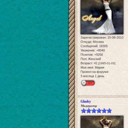
Зарегистрирован
: 15-08-2010
Откуда:
Москва
Сообщений:
18305
Уважение:
+8040
Позитив:
+9256
Пол:
Женский
Возраст:
41
[1985-01-05]
Мое имя:
Мария
Провел на форуме:
3 месяца 1 день
Glazky
Модератор