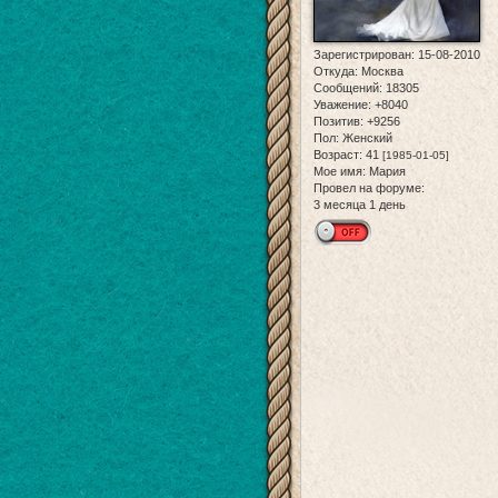
Зарегистрирован
: 15-08-2010
Откуда:
Москва
Сообщений:
18305
Уважение:
+8040
Позитив:
+9256
Пол:
Женский
Возраст:
41
[1985-01-05]
Мое имя:
Мария
Провел на форуме:
3 месяца 1 день