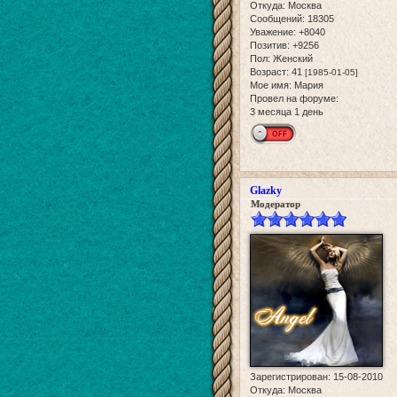
Откуда:
Москва
Сообщений:
18305
Уважение:
+8040
Позитив:
+9256
Пол:
Женский
Возраст:
41
[1985-01-05]
Мое имя:
Мария
Провел на форуме:
3 месяца 1 день
Glazky
Модератор
Зарегистрирован
: 15-08-2010
Откуда:
Москва