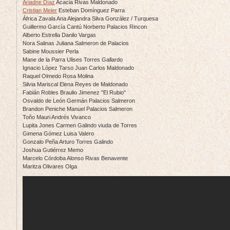
Ariadne Díaz
Acacia Rivas Maldonado
Cristian Meier
Esteban Domínguez Parra
África Zavala Ana Alejandra Silva González / Turquesa
Guillermo García Cantú Norberto Palacios Rincon
Alberto Estrella Danilo Vargas
Nora Salinas Juliana Salmeron de Palacios
Sabine Moussier Perla
Mane de la Parra Ulises Torres Gallardo
Ignacio López Tarso Juan Carlos Maldonado
Raquel Olmedo Rosa Molina
Silvia Mariscal Elena Reyes de Maldonado
Fabián Robles Braulio Jimenez "El Rubio"
Osvaldo de León Germán Palacios Salmeron
Brandon Peniche Manuel Palacios Salmeron
Toño Mauri Andrés Vivanco
Lupita Jones Carmen Galindo viuda de Torres
Gimena Gómez Luisa Valero
Gonzalo Peña Arturo Torres Galindo
Joshua Gutiérrez Memo
Marcelo Córdoba Alonso Rivas Benavente
Maritza Olivares Olga