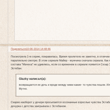
Поделиться
10-06-2014 14:48:46
Посмотрела 1-ю серию, понравилась. Время пролетело не заметно, в отличии 
параллельно смотрю. В этом сериале Майер - мужчина сначала сериала. Как 
состава "Мачеха" не удивлюсь, если со временем в сериале появится Сезар Э
Эстебан.
Glazky написал(а):
возвращается ее дочь и вроде между ними какие- то чувства пошли. Или
Мутно.
Скарее наоборот у дочери просыпаются осознанные взрослые чувства Эстаба
дочурка с детства заигрывала с Эстебаном.