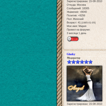
Зарегистрирован
: 15-08-2010
Откуда:
Москва
Сообщений:
18305
Уважение:
+8040
Позитив:
+9256
Пол:
Женский
Возраст:
41
[1985-01-05]
Мое имя:
Мария
Провел на форуме:
3 месяца 1 день
Glazky
Модератор
Зарегистрирован
: 15-08-2010