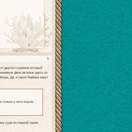
5
от другого сериала который
минимум двое актеров здесь из
вора. Да, и героя Майера зовут
 только у него пошли...
ну судя по первой серии,