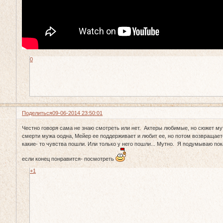
0
Поделиться
09-06-2014 23:50:01
Честно говоря сама не знаю смотреть или нет. Актеры любимые, но сюжет м
смерти мужа оодна, Мейер ее поддерживает и любит ее, но потом возвращает
какие- то чувства пошли. Или только у него пошли... Мутно. Я подумываю пока
если конец понравится- посмотреть
+1