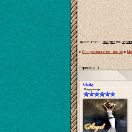
Привет, Гость!
Войдите
или
зарег
»
О сериалах и не только
»
Ме
Страница:
1
Glazky
Модератор