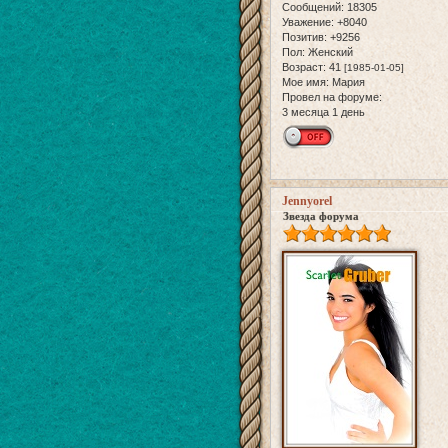
Сообщений:
18305
Уважение:
+8040
Позитив:
+9256
Пол:
Женский
Возраст:
41
[1985-01-05]
Мое имя:
Мария
Провел на форуме:
3 месяца 1 день
Jennyorel
Звезда форума