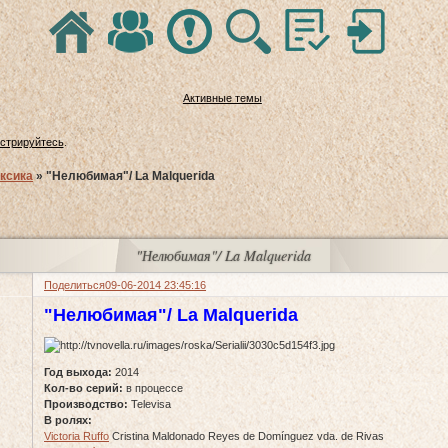
Активные темы
истрируйтесь
.
ксика
»
"Нелюбимая"/ La Malquerida
"Нелюбимая"/ La Malquerida
Поделиться
09-06-2014 23:45:16
"Нелюбимая"/ La Malquerida
Год выхода:
2014
Кол-во серий:
в процессе
Производство:
Televisa
В ролях:
Victoria Ruffo
Cristina Maldonado Reyes de Domínguez vda. de Rivas