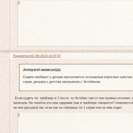
0
Поделиться
11-06-2014 10:47:47
Jennyorel написал(а):
Скарее наоборот у дочери просыпаются осознанные взрослые чувства 
серии, дочурка с детства заигрывала с Эстебаном.
Если судить по трейлеру в 1 посте, то Эстебан там от нее мужика отгоняет, 
записали. Не понятно кто кем одержим (как в трейлере говорится? появляется 
ли она (дочурка) им, если как ты говоришь по 1 серии она за ним ходит.
0