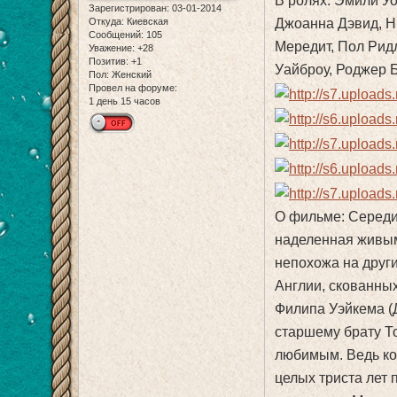
В ролях: Эмили У
Зарегистрирован
: 03-01-2014
Джоанна Дэвид, Н
Откуда:
Киевская
Сообщений:
105
Мередит, Пол Рид
Уважение:
+28
Позитив:
+1
Уайброу, Роджер 
Пол:
Женский
Провел на форуме:
1 день 15 часов
О фильме: Середи
наделенная живым
непохожа на друг
Англии, скованны
Филипа Уэйкема (
старшему брату Т
любимым. Ведь ког
целых триста лет