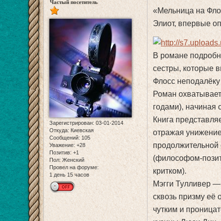
Частый посетитель
«Мельница на Флос
Элиот, впервые оп
В романе подробн
сестры, которые в
Флосс неподалёку
Роман охватывает
годами), начиная 
Книга представля
Зарегистрирован
: 03-01-2014
Откуда:
Киевская
отражая унижение
Сообщений:
105
продолжительной 
Уважение:
+28
Позитив:
+1
(философом-позит
Пол:
Женский
Провел на форуме:
критком).
1 день 15 часов
Мэгги Тулливер —
сквозь призму её
чутким и проница