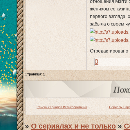
отношения Мэгги 
женихом ее кузины
первого взгляда, 
забыла о своем чу
Отредактировано F
0
Страница:
1
Пох
Список сериалов Великобритании
Сериалы Евр
»
О сериалах и не только
»
С