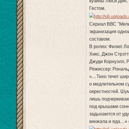
кузины Люси Дин,
Гестом.
Сериал ВВС "Мель
экранизация одно
составом.
В ролях: Филип Л
Хикс, Джон Стрэт
Джуди Корнуэлл, 
Режиссер: Рональ
«…Тихо течет шир
о медлительном с
окрестностей. Шу
лишь подчеркиваю
под крышами сонн
задыхаются от уду
кинжала и яда…» (