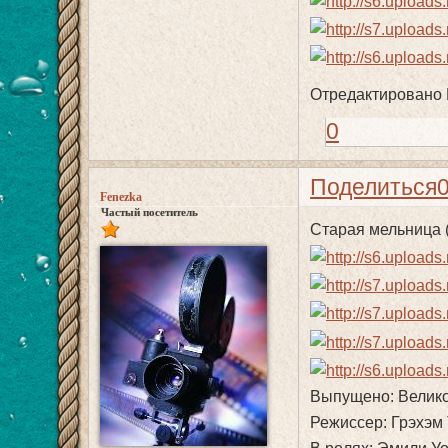
Отредактировано F
0
Поделиться
Fenezka
Частый посетитель
Старая мельница (М
Выпущено: Велико
Режиссер: Грэхэм