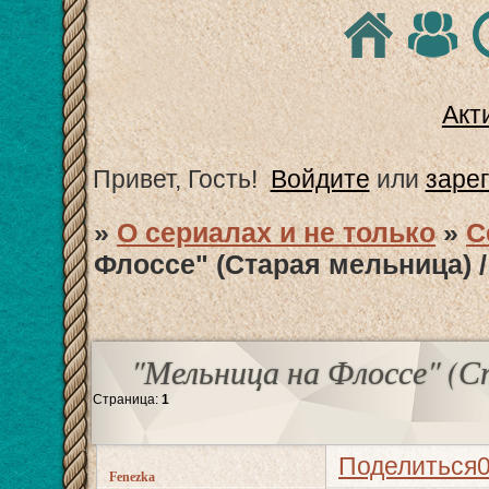
Акт
Привет, Гость!
Войдите
или
заре
»
О сериалах и не только
»
С
Флоссе" (Старая мельница) / 
"Мельница на Флоссе" (Ст
Страница:
1
Поделиться
Fenezka