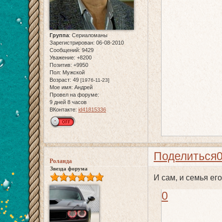
Группа
:
Сериаломаны
Зарегистрирован
: 06-08-2010
Сообщений:
9429
Уважение:
+8200
Позитив:
+9950
Пол:
Мужской
Возраст:
49
[1976-11-23]
Мое имя:
Андрей
Провел на форуме:
9 дней 8 часов
ВКонтакте:
id41815336
Поделиться
Роланда
Звезда форума
И сам, и семья ег
0