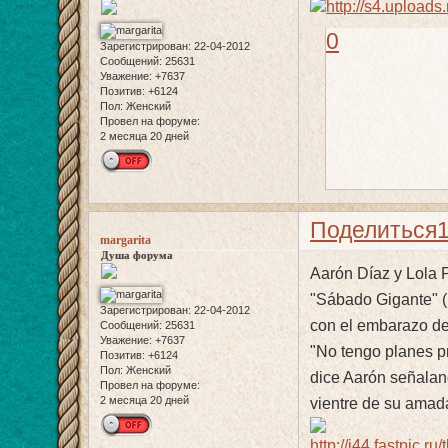
0
Зарегистрирован
: 22-04-2012
Сообщений:
25631
Уважение:
+7637
Позитив:
+6124
Пол:
Женский
Провел на форуме:
2 месяца 20 дней
Поделиться
margarita
Душа форума
Aarón Díaz y Lola P
"Sábado Gigante" (U
Зарегистрирован
: 22-04-2012
con el embarazo de
Сообщений:
25631
Уважение:
+7637
"No tengo planes pr
Позитив:
+6124
Пол:
Женский
dice Aarón señaland
Провел на форуме:
2 месяца 20 дней
vientre de su amad