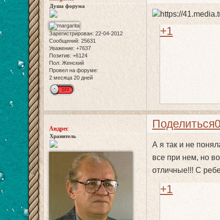
Душа форума
+1
Зарегистрирован
: 22-04-2012
Сообщений:
25631
Уважение:
+7637
Позитив:
+6124
Пол:
Женский
Провел на форуме:
2 месяца 20 дней
Поделиться
Андрес
Хранитель
А я так и не поня
все при нем, но во
отличные!!! С ре
+1