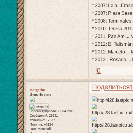
* 2007: Lola...Era
* 2007: Plaza Ses
* 2008: Terminales
* 2010: Teresa 20
* 2011: Pan Am ... 
* 2012: El Talismán
* 2012: Marcelo ...
* 2012-: Rosario ..
0
Поделиться
margarita
Душа форума
Зарегистрирован
: 22-04-2012
Сообщений:
25631
Уважение:
+7637
Позитив:
+6124
Пол:
Женский