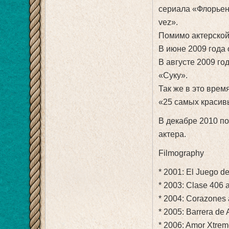
сериала «Флорьен
vez».
Помимо актерской 
В июне 2009 года
В августе 2009 г
«Суку».
Так же в это врем
«25 самых красив
В декабре 2010 п
актера.
Filmography
* 2001: El Juego de
* 2003: Clase 406 
* 2004: Corazones a
* 2005: Barrera de
* 2006: Amor Xtrem