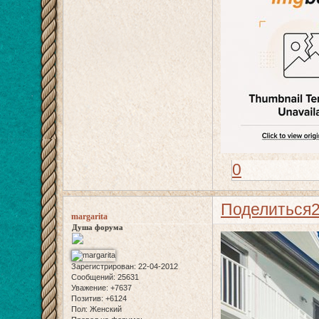
0
Поделиться
margarita
Душа форума
Зарегистрирован
: 22-04-2012
Сообщений:
25631
Уважение:
+7637
Позитив:
+6124
Пол:
Женский