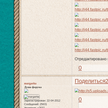
Отредактировано m
0
Поделиться
margarita
Душа форума
0
Зарегистрирован
: 22-04-2012
Сообщений:
25631
Уважение:
+7637