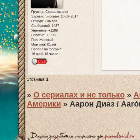
Группа
:
Сериаломаны
Зарегистрирован
: 18-02-2017
Откуда:
Самара
Сообщений:
1487
Уважение:
+1289
Позитив:
+1736
Пол:
Женский
Мое имя:
Юлия
Провел на форуме:
16 дней 18 часов
Страница:
1
»
О сериалах и не только
»
А
Америки
»
Аарон Диаз / Aaró