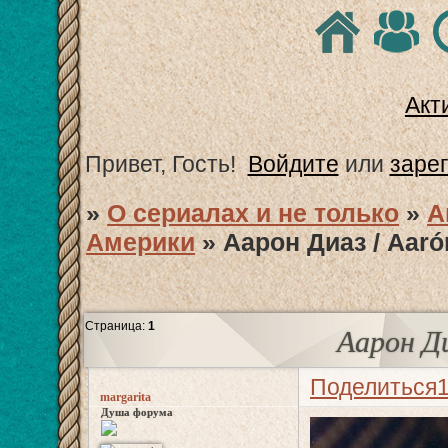
Акт
Привет, Гость!
Войдите
или
заре
»
О сериалах и не только
»
А
Америки
»
Аарон Диаз / Aaró
Страница:
1
Аарон Ди
Поделиться
margarita
Душа форума