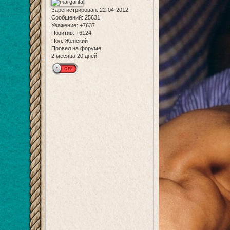
Зарегистрирован
: 22-04-2012
Сообщений:
25631
Уважение:
+7637
Позитив:
+6124
Пол:
Женский
Провел на форуме:
2 месяца 20 дней