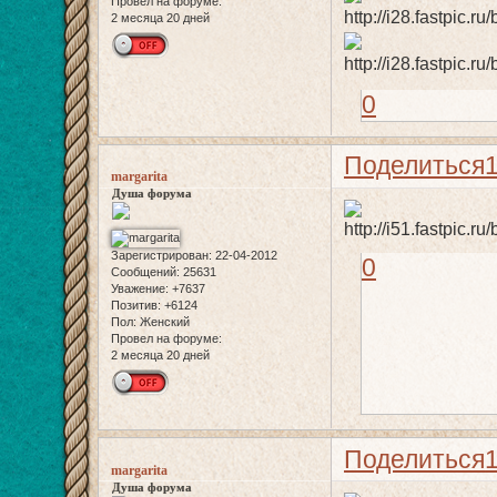
Провел на форуме:
2 месяца 20 дней
0
Поделиться
margarita
Душа форума
Зарегистрирован
: 22-04-2012
0
Сообщений:
25631
Уважение:
+7637
Позитив:
+6124
Пол:
Женский
Провел на форуме:
2 месяца 20 дней
Поделиться
margarita
Душа форума