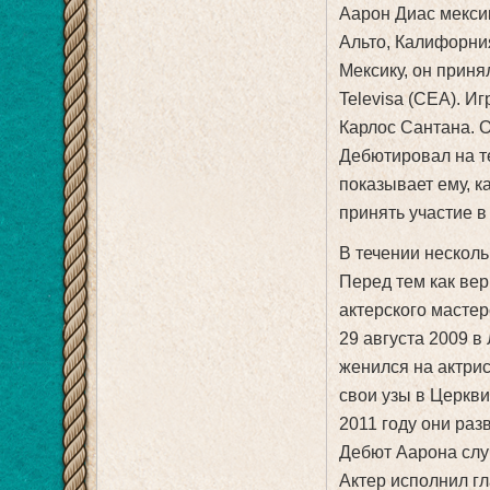
Аарон Диас мексик
Альто, Калифорни
Мексику, он приня
Televisa (CEA). Иг
Карлос Сантана. О
Дебютировал на т
показывает ему, к
принять участие 
В течении несколь
Перед тем как вер
актерского мастер
29 августа 2009 
женился на актри
свои узы в Церкви
2011 году они раз
Дебют Аарона случ
Актер исполнил гл