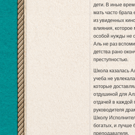
дети. В иные врем
мать часто брала 
из увиденных кин
влияния, которое 
особой нужды не 
Аль не раз вспоми
детства рано окон
преступностью.
Школа казалась А
учеба не увлекала
которые доставля
отдушиной для Аля
отдачей в каждой 
руководителя драм
Школу Исполнитель
богатых, и лучше 
преподавателя.