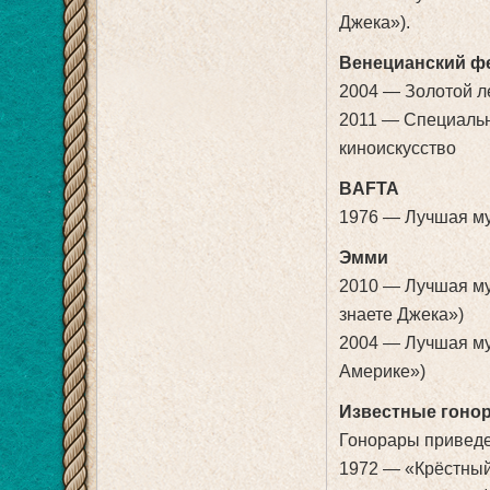
Джека»).
Венецианский ф
2004 — Золотой л
2011 — Специальн
киноискусство
BAFTA
1976 — Лучшая му
Эмми
2010 — Лучшая му
знаете Джека»)
2004 — Лучшая му
Америке»)
Известные гоно
Гонорары приведе
1972 — «Крёстный