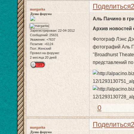
Поделиться
margarita
Душа форума
Аль Пачино в гр
Архив новостей о
Зарегистрирован
: 22-04-2012
Сообщений:
25631
Фотограф Лэнс Дэ
Уважение:
+7637
Позитив:
+6124
фотографий Аль П
Пол:
Женский
Провел на форуме:
"Broadhurst Theat
2 месяца 20 дней
представлений по
0
Поделиться
margarita
Душа форума