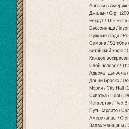
Ангелы в Америке /
Джильи / Gigli (200
Рекрут / The Recrui
Бессонница / Insom
Нужные люди / Peop
Симона / S1m0ne (2
Китайский кофе / C
Каждое воскресень
Свой человек / The
Адвокат дьявола / T
Донни Браско / Don
Мэрия / City Hall (
Схватка / Heat (199
Четвертак / Two Bit
Путь Карлито / Carli
Американцы / Gleng
Запах женщины / Sc