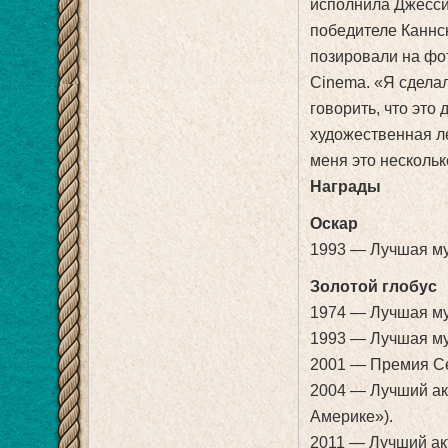
исполнила Джесси
победителе Каннс
позировали на фот
Cinema. «Я сдела
говорить, что это
художественная ле
меня это нескольк
Награды
Оскар
1993 — Лучшая му
Золотой глобус
1974 — Лучшая му
1993 — Лучшая му
2001 — Премия С
2004 — Лучший ак
Америке»).
2011 — Лучший ак