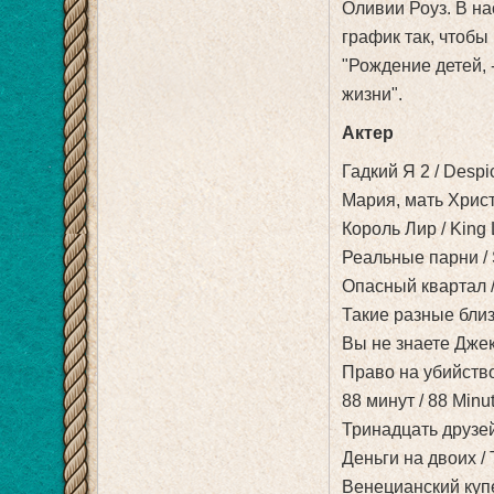
Оливии Роуз. В н
график так, чтобы
"Рождение детей, -
жизни".
Актер
Гадкий Я 2 / Despic
Мария, мать Христа 
Король Лир / King L
Реальные парни / 
Опасный квартал / 
Такие разные близне
Вы не знаете Джека
Право на убийство /
88 минут / 88 Minu
Тринадцать друзей 
Деньги на двоих / 
Венецианский купец