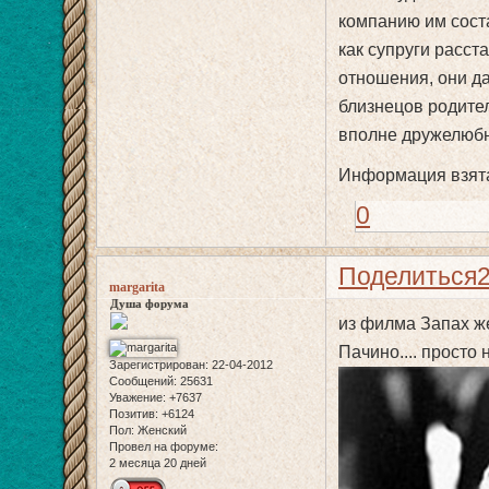
компанию им соста
как супруги расст
отношения, они даж
близнецов родите
вполне дружелюбн
Информация взята
0
Поделиться
margarita
Душа форума
из филма Запах ж
Пачино.... просто н
Зарегистрирован
: 22-04-2012
Сообщений:
25631
Уважение:
+7637
Позитив:
+6124
Пол:
Женский
Провел на форуме:
2 месяца 20 дней