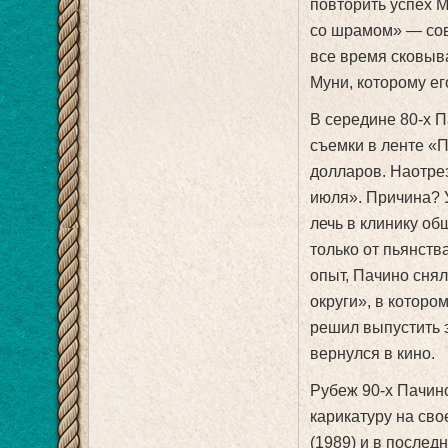
повторить успех 
со шрамом» — сов
все время сковыв
Муни, которому ег
В середине 80-х П
съемки в ленте «П
долларов. Наотре
июля». Причина? У
лечь в клинику об
только от пьянств
опыт, Пачино снял
округи», в которо
решил выпустить э
вернулся в кино.
Рубеж 90-х Пачин
карикатуру на сво
(1989) и в послед