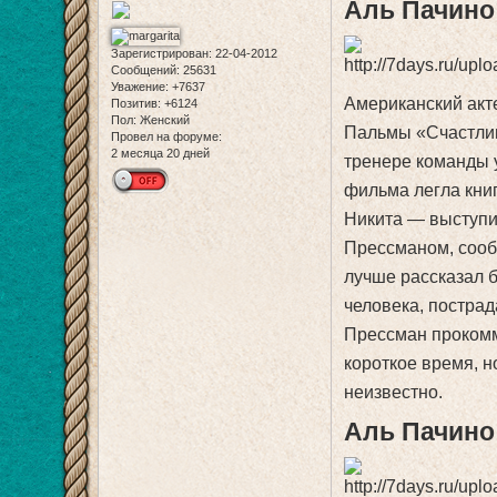
Аль Пачино
Зарегистрирован
: 22-04-2012
Сообщений:
25631
Уважение:
+7637
Американский акт
Позитив:
+6124
Пол:
Женский
Пальмы «Счастли
Провел на форуме:
2 месяца 20 дней
тренере команды 
фильма легла кни
Никита — выступи
Прессманом, сообщ
лучше рассказал б
человека, пострад
Прессман прокомм
короткое время, н
неизвестно.
Аль Пачино