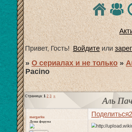
Акт
Привет, Гость!
Войдите
или
заре
»
О сериалах и не только
»
А
Pacino
Страница:
1
2
3
»
Аль Пач
Поделиться
margarita
Душа форума