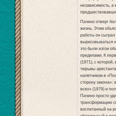
независимость, а 
предшествовавшие
Пачино отверг бо
жизнь. Этим объяс
работы он сыграл
вырисовываться и 
это были изгои об
пределами. К пер
(1971), с которой,
тюрьмы арестанта 
налетчиком в «Пол
сторону закона»: 
всех» (1979) и по
Пачино просто уди
трансформацию св
воспитанный на р
убежденный в пол