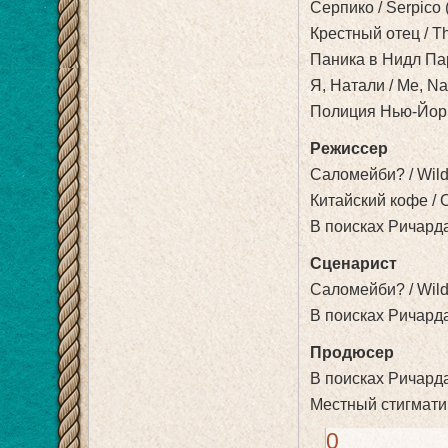
Серпико / Serpico (
Крестный отец / Th
Паника в Нидл Парк
Я, Натали / Me, Nat
Полиция Нью-Йорка 
Режиссер
Саломейби? / Wild
Китайский кофе / C
В поисках Ричарда 
Сценарист
Саломейби? / Wild
В поисках Ричарда 
Продюсер
В поисках Ричарда 
Местный стигматик 
0