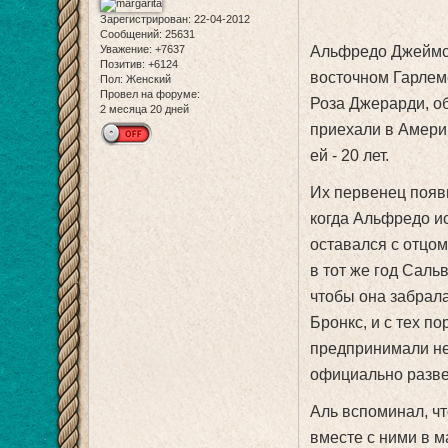
Зарегистрирован
: 22-04-2012
Сообщений:
25631
Уважение:
+7637
Альфредо Джеймс 
Позитив:
+6124
восточном Гарлеме
Пол:
Женский
Провел на форуме:
Роза Джерарди, о
2 месяца 20 дней
приехали в Америк
ей - 20 лет.
Их первенец появи
когда Альфредо ис
оставался с отцом
в тот же год Саль
чтобы она забрал
Бронкс, и с тех п
предпринимали не
официально разве
Аль вспоминал, чт
вместе с ними в м