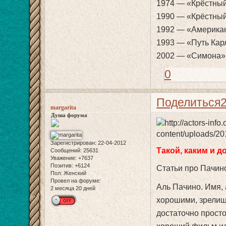
1974 — «Крёстный 
1990 — «Крёстный
1992 — «Американ
1993 — «Путь Кар
2002 — «Симона» 
0
Поделиться
margarita
Душа форума
Зарегистрирован
: 22-04-2012
Такой, каким и д
Сообщений:
25631
Уважение:
+7637
Позитив:
+6124
Статьи про Пачин
Пол:
Женский
Провел на форуме:
Аль Пачино. Имя,
2 месяца 20 дней
хорошими, зрели
достаточно просто