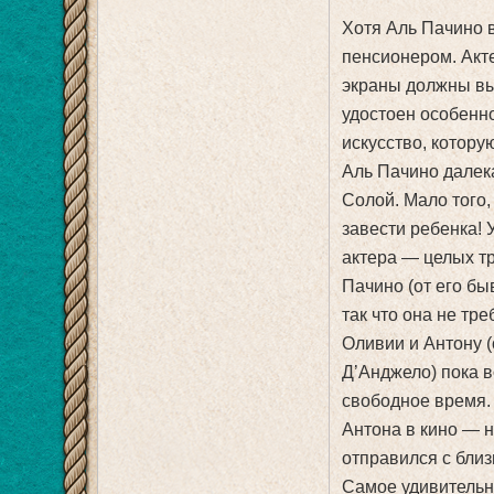
Хотя Аль Пачино в
пенсионером. Акте
экраны должны вы
удостоен особенно
искусство, котору
Аль Пачино далека
Солой. Мало того,
завести ребенка! 
актера — целых т
Пачино (от его б
так что она не тр
Оливии и Антону 
Д’Анджело) пока в
свободное время.
Антона в кино — 
отправился с близ
Самое удивительно