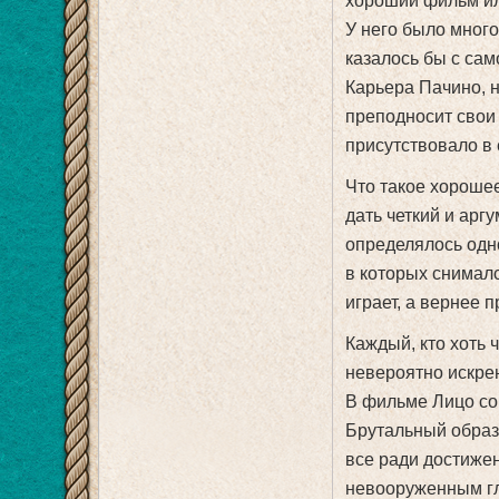
хороший фильм или
У него было мног
казалось бы с сам
Карьера Пачино, 
преподносит свои 
присутствовало в 
Что такое хорошее
дать четкий и арг
определялось одн
в которых снимал
играет, а вернее 
Каждый, кто хоть 
невероятно искрен
В фильме Лицо со
Брутальный образ,
все ради достижен
невооруженным гла