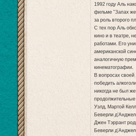
1992 году Аль нак
фильме "Запах ж
за роль второго п
С тех пор Аль обх
кино и в театре, 
работами. Его ун
американской сине
аналогичную прем
кинематографии.
В вопросах своей
победить алкоголи
никогда не был же
продолжительные 
Уэлд, Мартой Келл
Беверли д'Анджело
Джен Тэррант роди
Беверли д'Анджел