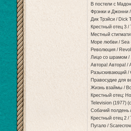
В постели с Мадонн
Фрэнки и Джонни / 
Дик Трэйси / Dick T
Крестный отец 3 / T
Местный стигматик 
Море любви / Sea of
Революция / Revolu
Лицо со шрамом / S
Автора! Автора! / Au
Разыскивающий / Cr
Правосудие для всех 
Жизнь взаймы / Bob
Крестный отец: Нов
Television (1977) (
Собачий полдень / 
Крестный отец 2 / T
Пугало / Scarecrow 