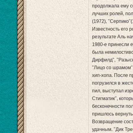
продолжала ему со
лучших ролей, по
(1972), "Серпико"(
Известность его р
результате Аль на
1980-е принесли е
была немилостиво 
Дирфилд", "Разыск
"Лицо со шрамом",
хип-хопа. После 
погрузился в жест
пил, выступал из
Стигматик", котор
бесконечности пол
пришлось вернутьс
Возвращение сост
удачным. "Дик Тре