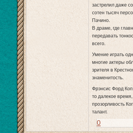
застрелил даже со
сотен тысяч персо
Пачино.
В драме, где глав
передавать тонкос
всего.
Умение играть одн
многие актеры об
зрителя в Крестно
знаменитость.
Фрэнсис Форд Копп
то далекое время,
прозорливость Ко
талант.
0