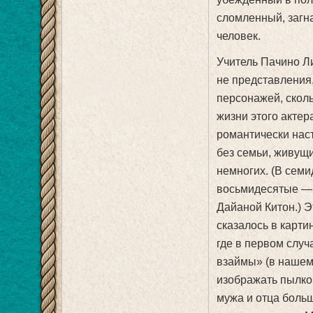
сломленный, загна
человек.
Учитель Пачино Ли
не представления,
персонажей, скол
жизни этого актер
романтически нас
без семьи, живущи
немногих. (В семи
восьмидесятые — 
Дайаной Китон.) Э
сказалось в карти
где в первом слу
взаймы» (в нашем
изображать пылко
мужа и отца боль