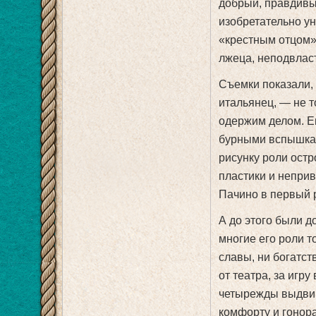
добрый, правдивый
изобретательно ун
«крестным отцом»
лжеца, неподвлас
Съемки показали,
итальянец, — не т
одержим делом. Е
бурными вспышкам
рисунку роли остр
пластики и непри
Пачино в первый 
А до этого были д
многие его роли 
славы, ни богатст
от театра, за игру
четырежды выдвиг
комфорту и гонора