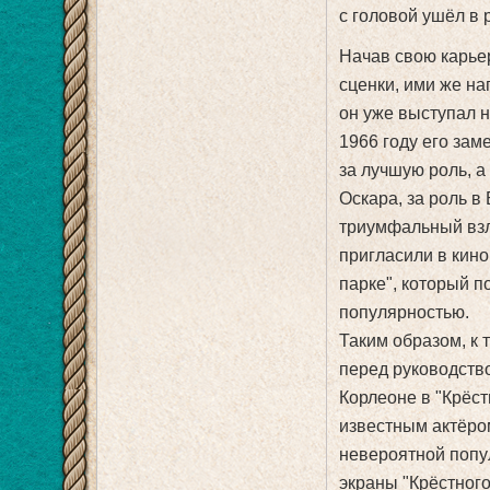
с головой ушёл в 
Начав свою карьер
сценки, ими же на
он уже выступал 
1966 году его зам
за лучшую роль, а
Оскара, за роль в
триумфальный взл
пригласили в кино
парке", который 
популярностью.
Таким образом, к 
перед руководство
Корлеоне в "Крёст
известным актёром
невероятной попу
экраны "Крёстного