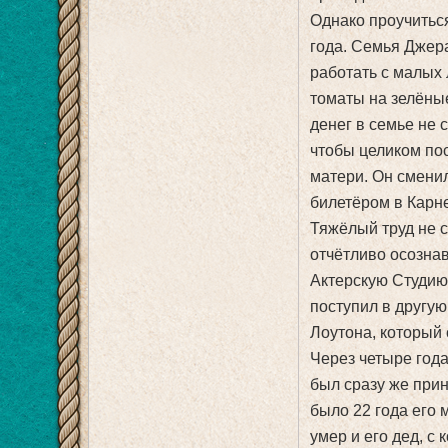
Однако проучитьс
года. Семья Джер
работать с малых
томаты на зелёные
денег в семье не 
чтобы целиком по
матери. Он смени
билетёром в Карне
Тяжёлый труд не с
отчётливо осознав
Актерскую Студию 
поступил в другую
Лоутона, который 
Через четыре год
был сразу же прин
было 22 года его м
умер и его дед, с