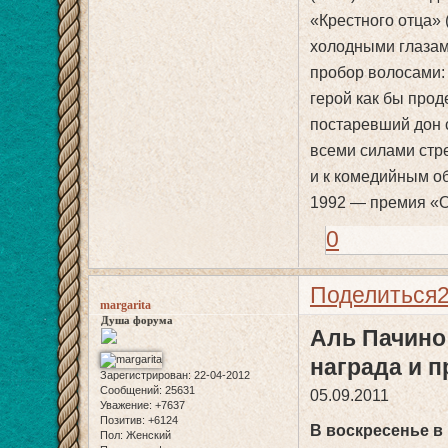
«Крестного отца» 
холодными глазам
пробор волосами:
герой как бы прод
постаревший дон 
всеми силами стр
и к комедийным о
1992 — премия «О
0
Поделиться
margarita
Душа форума
Аль Пачино
награда и 
Зарегистрирован
: 22-04-2012
Сообщений:
25631
05.09.2011
Уважение:
+7637
Позитив:
+6124
В воскресенье в
Пол:
Женский