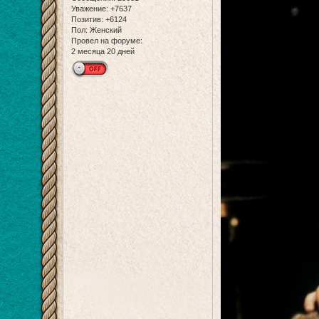
Уважение:
+7637
Позитив:
+6124
Пол:
Женский
Провел на форуме:
2 месяца 20 дней