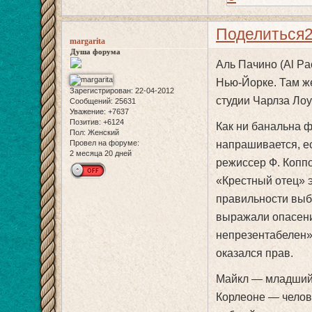
Поделиться
margarita
Душа форума
Аль Пачино (Al Pa
Нью-Йорке. Там ж
Зарегистрирован
: 22-04-2012
студии Чарлза Лоу
Сообщений:
25631
Уважение:
+7637
Позитив:
+6124
Как ни банальна 
Пол:
Женский
Провел на форуме:
напрашивается, ес
2 месяца 20 дней
режиссер Ф. Коппо
«Крестный отец» э
правильности выб
выражали опасени
непрезентабелен»,
оказался прав.
Майкл — младший 
Корлеоне — челов