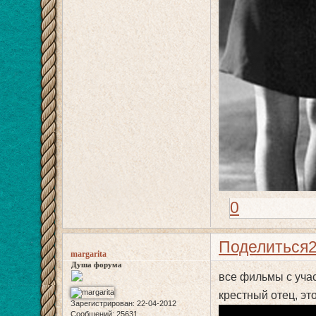
0
Поделиться
margarita
Душа форума
все фильмы с учас
крестный отец, это 
Зарегистрирован
: 22-04-2012
Сообщений:
25631