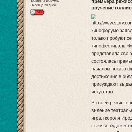
Провел на форуме:
премьера режисс
2 месяца 20 дней
вручение голливу
кинофоруме заявл
только пробуют се
кинофестиваль «М
представила свою
состоялась премь
началом показа ф
достижения в обла
присуждают выда
искусство.
В своей режиссер
видение театральн
играл короля Иро
съемки, художест