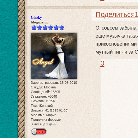
Поделиться
Glazky
Модератор
О, совсем забыла 
еще музычка такая
прикосновениями и
мутный тип- и за 
0
Зарегистрирован
: 15-08-2010
Откуда:
Москва
Сообщений:
18305
Уважение:
+8040
Позитив:
+9256
Пол:
Женский
Возраст:
41
[1985-01-05]
Мое имя:
Мария
Провел на форуме:
3 месяца 1 день