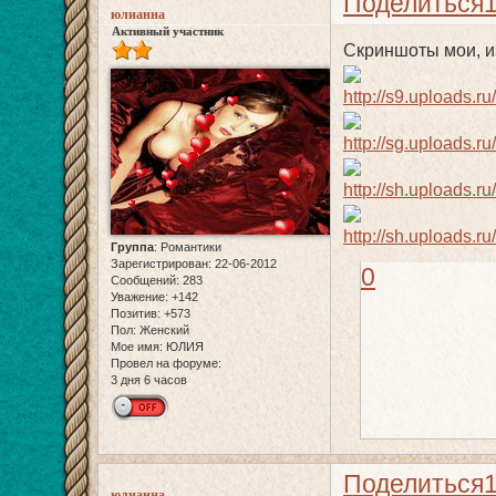
Поделиться
юлианна
Активный участник
Скриншоты мои, из
Группа
:
Романтики
Зарегистрирован
: 22-06-2012
0
Сообщений:
283
Уважение:
+142
Позитив:
+573
Пол:
Женский
Мое имя:
ЮЛИЯ
Провел на форуме:
3 дня 6 часов
Поделиться
юлианна