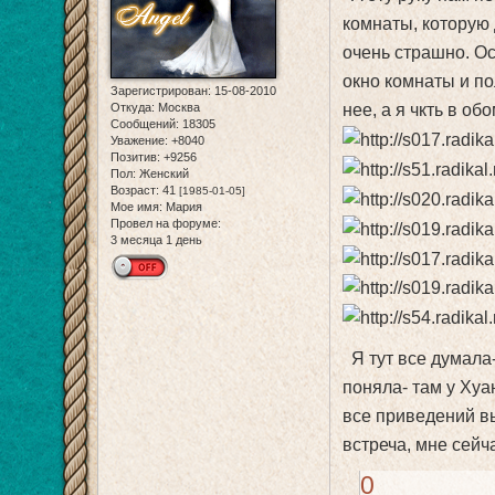
комнаты, которую 
очень страшно. Ос
окно комнаты и пол
Зарегистрирован
: 15-08-2010
нее, а я чкть в об
Откуда:
Москва
Сообщений:
18305
Уважение:
+8040
Позитив:
+9256
Пол:
Женский
Возраст:
41
[1985-01-05]
Мое имя:
Мария
Провел на форуме:
3 месяца 1 день
Я тут все думала-
поняла- там у Хуа
все приведений в
встреча, мне сейч
0