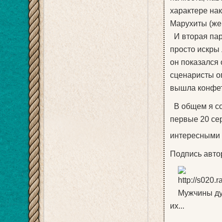
характере на
Марухиты (же
И вторая пара
просто искры 
он показался
сценаристы оп
вышла конфетк
В общем я сов
первые 20 сер
интересными
Подпись авто
Мужчины дума
их...