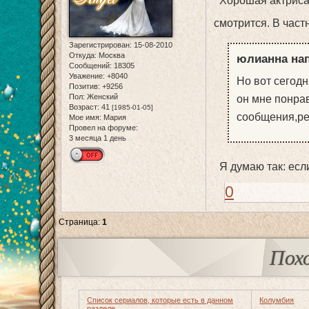
Хорошая актриса.
смотрится. В част
Зарегистрирован
: 15-08-2010
Откуда:
Москва
юлианна нап
Сообщений:
18305
Уважение:
+8040
Но вот сегодн
Позитив:
+9256
Пол:
Женский
он мне понрав
Возраст:
41
[1985-01-05]
сообщения,ре
Мое имя:
Мария
Провел на форуме:
3 месяца 1 день
Я думаю так: если
0
Страница:
1
Пох
Список сериалов, которые есть в данном
Колумбия
разделе