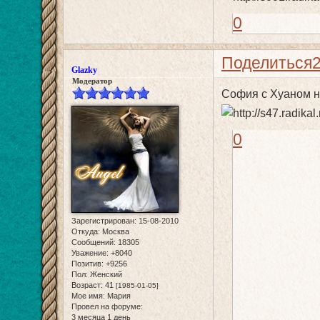
0
Поделиться
Glazky
Модератор
София с Хуаном н
0
Зарегистрирован
: 15-08-2010
Откуда:
Москва
Сообщений:
18305
Уважение:
+8040
Позитив:
+9256
Пол:
Женский
Возраст:
41
[1985-01-05]
Мое имя:
Мария
Провел на форуме:
3 месяца 1 день