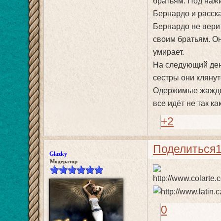
братьям. Под наж
Бернардо и расск
Бернардо не верит
своим братьям. Он
умирает.
На следующий ден
сестры они кляну
Одержимые жаждой
все идёт не так ка
+2
Поделиться
Glazky
Модератор
0