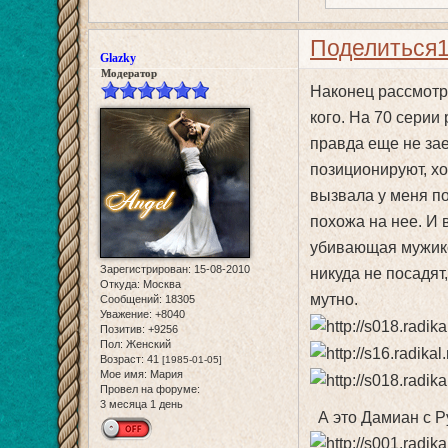
Поделиться
Glazky
Модератор
Наконец рассмотре
кого. На 70 серии
правда еще не зае
позиционируют, хо
вызвала у меня п
похожа на нее. И 
убивающая мужиков
Зарегистрирован
: 15-08-2010
никуда не посадят
Откуда:
Москва
мутно.
Сообщений:
18305
Уважение:
+8040
Позитив:
+9256
Пол:
Женский
Возраст:
41
[1985-01-05]
Мое имя:
Мария
Провел на форуме:
3 месяца 1 день
А это Дамиан с Ру