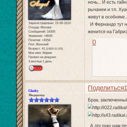
ночь... И есть та
рычанеи и т.п. Хуа
живут в особняке..
Зарегистрирован
: 15-08-2010
И Фернандо тут не
Откуда:
Москва
женится на Габриэ
Сообщений:
18305
Уважение:
+8040
Позитив:
+9256
0
Пол:
Женский
Возраст:
41
[1985-01-05]
Мое имя:
Мария
Провел на форуме:
3 месяца 1 день
Поделиться
Glazky
Модератор
Брак, заключенный
А эту руку нам п