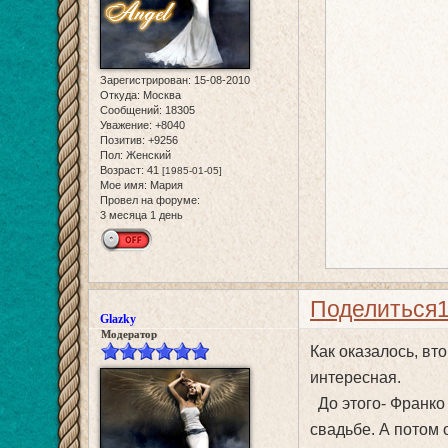
Зарегистрирован
: 15-08-2010
Откуда:
Москва
Сообщений:
18305
Уважение:
+8040
Позитив:
+9256
Пол:
Женский
Возраст:
41
[1985-01-05]
Мое имя:
Мария
Провел на форуме:
3 месяца 1 день
Поделиться
Glazky
Модератор
Как оказалось, вт
интересная.
До этого- Франко 
свадьбе. А потом 