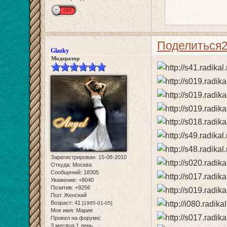
Поделиться
Glazky
Модератор
Зарегистрирован
: 15-08-2010
Откуда:
Москва
Сообщений:
18305
Уважение:
+8040
Позитив:
+9256
Пол:
Женский
Возраст:
41
[1985-01-05]
Мое имя:
Мария
Провел на форуме:
3 месяца 1 день