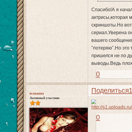
Спасибо!А я начала
актрисы,которая 
скриншоты.Но вот 
сериал.Уверена он
вашего сообщения
"потеряю".Но это т
пришелся не по ду
выводы.Ведь плох
0
Поделиться
юлианна
Активный участник
0