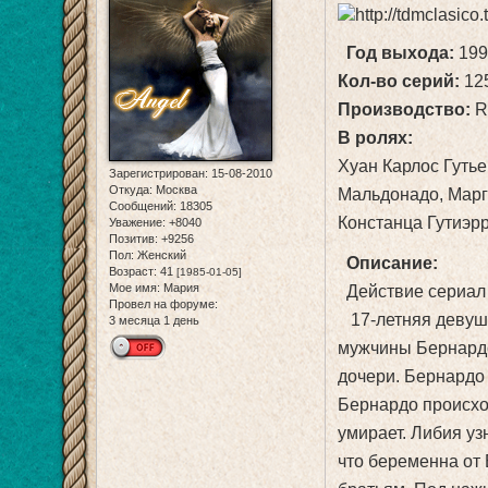
Год выхода:
199
Кол-во серий:
12
Производство:
R
В ролях:
Хуан Карлос Гуть
Зарегистрирован
: 15-08-2010
Откуда:
Москва
Мальдонадо, Марг
Сообщений:
18305
Констанца Гутиэр
Уважение:
+8040
Позитив:
+9256
Пол:
Женский
Описание:
Возраст:
41
[1985-01-05]
Мое имя:
Мария
Действие сериал п
Провел на форуме:
17-летняя девушк
3 месяца 1 день
мужчины Бернардо 
дочери. Бернардо 
Бернардо происход
умирает. Либия уз
что беременна от 