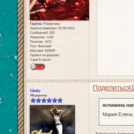
Группа
:
Романтики
Зарегистрирован
: 22-06-2012
Сообщений:
283
Уважение:
+142
Позитив:
+573
Пол:
Женский
Мое имя:
ЮЛИЯ
Провел на форуме:
3 дня 6 часов
Поделиться
Glazky
Модератор
юлианна нап
Мария Елена 