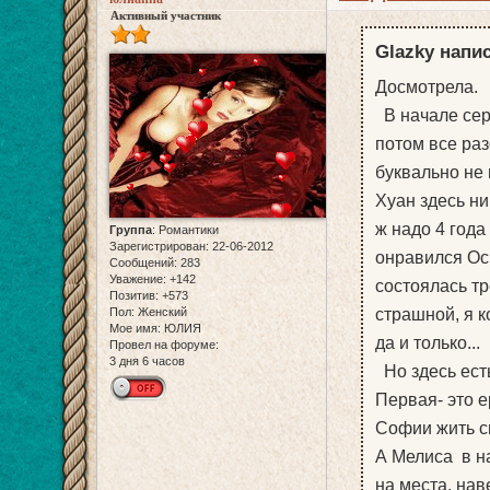
Активный участник
Glazky напис
Досмотрела.
В начале сер
потом все раз
буквально не 
Хуан здесь ни
ж надо 4 года
Группа
:
Романтики
Зарегистрирован
: 22-06-2012
онравился Оск
Сообщений:
283
Уважение:
+142
состоялась тр
Позитив:
+573
страшной, я к
Пол:
Женский
Мое имя:
ЮЛИЯ
да и только...
Провел на форуме:
3 дня 6 часов
Но здесь ест
Первая- это е
Софии жить с
А Мелиса в н
на места, нав