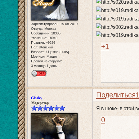
Зарегистрирован
: 15-08-2010
Откуда:
Москва
Сообщений:
18305
Уважение:
+8040
Позитив:
+9256
+1
Пол:
Женский
Возраст:
41
[1985-01-05]
Мое имя:
Мария
Провел на форуме:
3 месяца 1 день
Поделиться
Glazky
Модератор
Я в шоке- в этой 
0