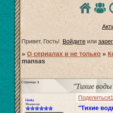
Акт
Привет, Гость!
Войдите
или
заре
»
О сериалах и не только
»
К
mansas
Страница:
1
"Тихие воды
Поделиться
Glazky
Модератор
"Тихие вод