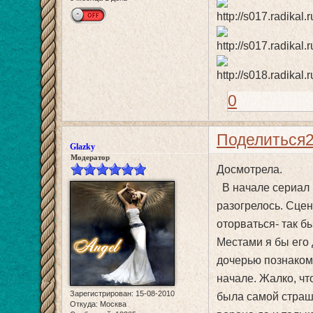
0
Поделиться
Glazky
Модератор
Досмотрела.
В начале сериал 
разогрелось. Сцен
оторваться- так б
Местами я бы его 
дочерью познакоми
начале. Жалко, чт
Зарегистрирован
: 15-08-2010
была самой страшн
Откуда:
Москва