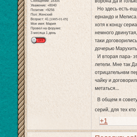
ворона да и только
Сообщений:
18305
Уважение:
+8040
Но здесь есть еще
Позитив:
+9256
Пол:
Женский
ернандо и Мелиса
Возраст:
41
[1985-01-05]
Мое имя:
Мария
хотя к концу сер
Провел на форуме:
немного двинутая,
3 месяца 1 день
таки договорились
дочерью Марухиты
И вторая пара- эт
летели. Мне так Д
отрицательнвм пе
чайку и договорил
метаться...
В общем я советую
серий, для тех кт
+1