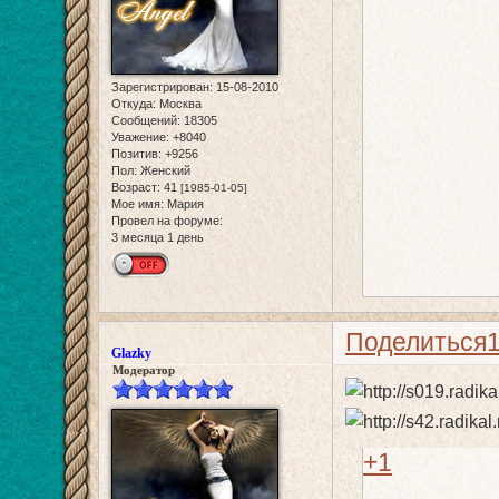
Зарегистрирован
: 15-08-2010
Откуда:
Москва
Сообщений:
18305
Уважение:
+8040
Позитив:
+9256
Пол:
Женский
Возраст:
41
[1985-01-05]
Мое имя:
Мария
Провел на форуме:
3 месяца 1 день
Поделиться
Glazky
Модератор
+1