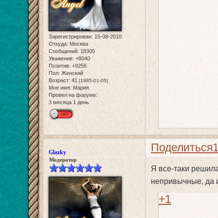
Зарегистрирован
: 15-08-2010
Откуда:
Москва
Сообщений:
18305
Уважение:
+8040
Позитив:
+9256
Пол:
Женский
Возраст:
41
[1985-01-05]
Мое имя:
Мария
Провел на форуме:
3 месяца 1 день
Поделиться
Glazky
Модератор
Я все-таки решила
непривычные, да 
+1