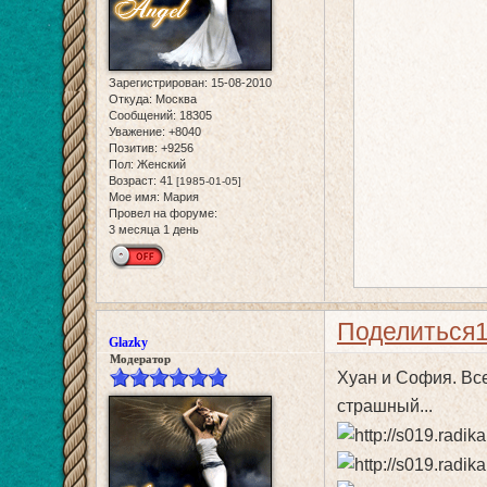
Зарегистрирован
: 15-08-2010
Откуда:
Москва
Сообщений:
18305
Уважение:
+8040
Позитив:
+9256
Пол:
Женский
Возраст:
41
[1985-01-05]
Мое имя:
Мария
Провел на форуме:
3 месяца 1 день
Поделиться
Glazky
Модератор
Хуан и София. Все
страшный...