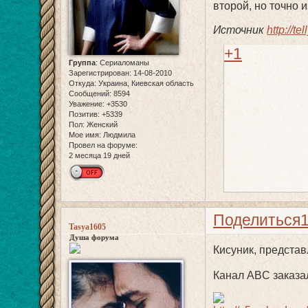
второй, но точно 
Источник
http://t
+1
Группа
:
Сериаломаны
Зарегистрирован
: 14-08-2010
Откуда:
Украина, Киевская область
Сообщений:
8594
Уважение:
+3530
Позитив:
+5339
Пол:
Женский
Мое имя:
Людмила
Провел на форуме:
2 месяца 19 дней
Поделиться
Tasya1605
Душа форума
Кисуник, представл
Канал ABC заказа