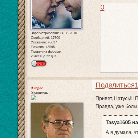
0
Зарегистрирован
: 14-08-2010
Сообщений:
17600
Уважение:
+5837
Позитив:
+3695
Провел на форуме:
2 месяца 22 дня
Поделиться
Андрес
Хранитель
Привет, Натусь!!!
Правда, уже боль
Tasya1605 на
А я думала, чт