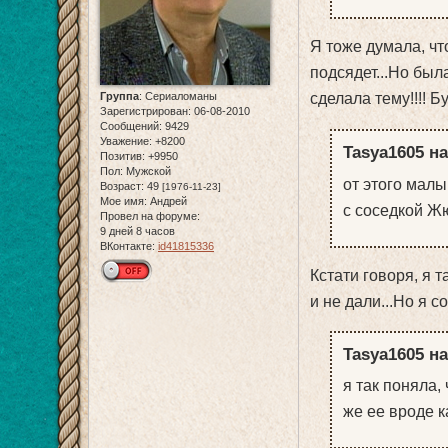
Я тоже думала, чт
подсядет...Но был
Группа
:
Сериаломаны
сделала тему!!!! 
Зарегистрирован
: 06-08-2010
Сообщений:
9429
Уважение:
+8200
Tasya1605 на
Позитив:
+9950
Пол:
Мужской
от этого малы
Возраст:
49
[1976-11-23]
Мое имя:
Андрей
с соседкой Ж
Провел на форуме:
9 дней 8 часов
ВКонтакте:
id41815336
Кстати говоря, я т
и не дали...Но я с
Tasya1605 на
я так поняла,
же ее вроде ка