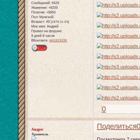
Сообщений:
9429
Уважение:
+8200
Позитив:
+9950
Пол:
Мужской
Возраст:
49
[1976-11-23]
Мое имя:
Андрей
Провел на форуме:
9 дней 8 часов
ВКонтакте:
id41815336
0
Поделиться
Андрес
Хранитель
Посмотрела 7 сер