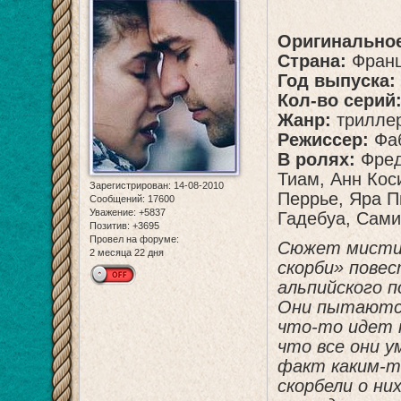
Оригинальное
Страна:
Фран
Год выпуска:
Кол-во серий
Жанр:
трилле
Режиссер:
Фаб
В ролях:
Фред
Тиам, Анн Кос
Зарегистрирован
: 14-08-2010
Перрье, Яра П
Сообщений:
17600
Уважение:
+5837
Гадебуа, Сами
Позитив:
+3695
Провел на форуме:
Сюжет мистич
2 месяца 22 дня
скорби» пове
альпийского п
Они пытаются
что-то идет 
что все они 
факт каким-т
скорбели о ни