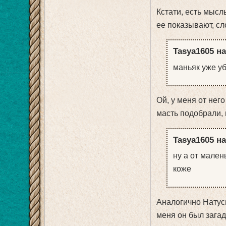
Кстати, есть мысль
ее показывают, сло
Tasya1605 на
маньяк уже у
Ой, у меня от него
масть подобрали,
Tasya1605 на
ну а от мален
коже
Аналогично Натусь
меня он был загад