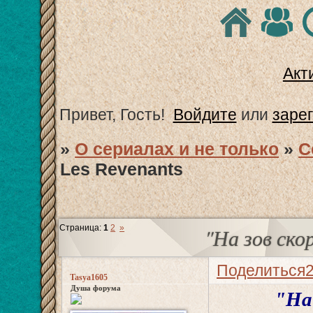
Акт
Привет, Гость!
Войдите
или
заре
»
О сериалах и не только
»
С
Les Revenants
Страница:
1
2
»
"На зов скор
Поделиться
Tasya1605
Душа форума
"На 