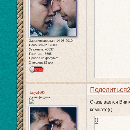
Зарегистрирован
: 14-08-2010
Сообщений:
17600
Уважение:
+5837
Позитив:
+3695
Провел на форуме:
2 месяца 22 дня
Поделиться
Tasya1605
Душа форума
Оказывается Виктор
комнате(((
0