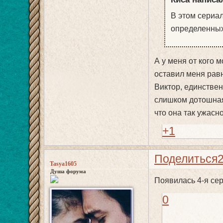
В этом сериал
определенных
А у меня от кого 
оставил меня рав
Виктор, единствен
слишком дотошная.
что она так ужасн
+1
Поделиться
Tasya1605
Душа форума
Появилась 4-я сер
0