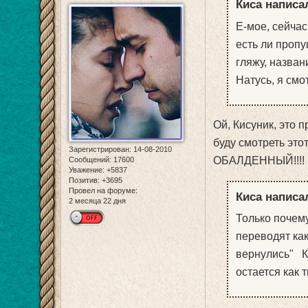
Киса написал
Е-мое, сейчас
есть ли пропу
гляжу, названи
Натусь, я смо
Ой, Кисуник, это п
буду смотреть это
Зарегистрирован
: 14-08-2010
ОБАЛДЕННЫЙ!!!!
Сообщений:
17600
Уважение:
+5837
Позитив:
+3695
Провел на форуме:
Киса написал
2 месяца 22 дня
Только почему
переводят как
вернулись" Ка
остается как 