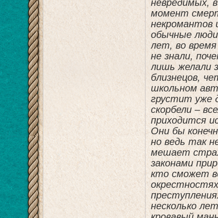
невредимых, в
момент смерти
некромантов 
обычные люди
лет, во врем
не знали, поч
лишь желали 
близнецов, че
школьном авт
грустит уже 
скорбели – вс
приходится и
Они бы конечн
но ведь так 
мешает страх
законами прир
кто сможет в
окрестностях 
преступлениях
несколько лет
кровавый мань