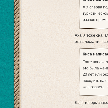
А я сперва по
туристическом
разное время
Аха, я тоже сначал
оказалось, что все
Киса написал
Тоже поначалу
это была жен
20 лет, или о
походить на о
же возрасте..
Да, я теперь знаю,