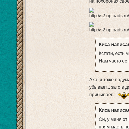
на похоронах свое
Киса написал
Кстати, есть м
Нам часто ее 
Аха, я тоже подума
убывает... зато в 
прибывает....
Киса написал
Ой, у меня от 
прям масть п