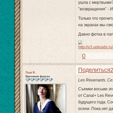
ушла с мертвыми?
"возвращения" - И
Только что прочит
на экранах мы смо
Давно фотка в пап
0
Поделиться
Лада К.
Бриллиант форума
Les Revenants. Се
Съемки восьми эп
от Canal+ Les Rev
будущего года. Со
осени. Пока нет д