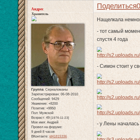
Поделиться
Андрес
Хранитель
Нащелкала немног
- тот самый момен
спустя 4 года
- Симон стоит у с
Группа
:
Сериаломаны
Зарегистрирован
: 06-08-2010
Сообщений:
9429
Уважение:
+8200
Позитив:
+9950
Пол:
Мужской
Возраст:
49
[1976-11-23]
Мое имя:
Андрей
- у Лены началась
Провел на форуме:
9 дней 8 часов
ВКонтакте:
id41815336