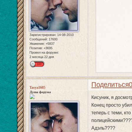
Зарегистрирован
: 14-08-2010
Сообщений:
17600
Уважение:
+5837
Позитив:
+3695
Провел на форуме:
2 месяца 22 дня
Поделиться
Tasya1605
Душа форума
Кисуник, я досмот
Конец просто убил
теперь с теми, к
полицейскими????
Адэль????