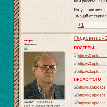
нам рассказывают
Натусь, как появи
Эмоций от сериала
+1
Поделиться
Андрес
Хранитель
ПОСТЕРЫ
ПРОМО ФОТО
Группа
:
Сериаломаны
Зарегистрирован
: 06-08-2010