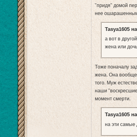
"придя" домой пер
нее ошарашенным
Tasya1605 на
а вот в друго
жена или дочь
Тоже поначалу зад
жена. Она вообще 
того. Муж естеств
наши "воскресшие"
момент смерти.
Tasya1605 на
на эти самые