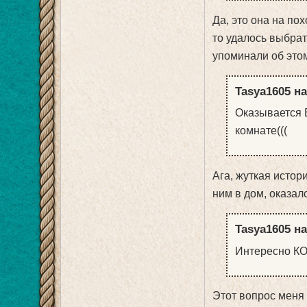
Да, это она на пох
то удалось выбрат
упоминали об это
Tasya1605 на
Оказывается В
комнате(((
Ага, жуткая истор
ним в дом, оказалс
Tasya1605 на
Интересно КО
Этот вопрос меня 