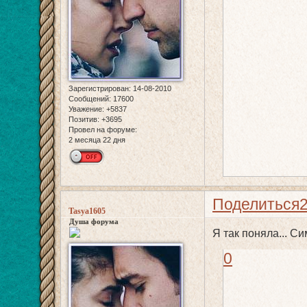
Зарегистрирован
: 14-08-2010
Сообщений:
17600
Уважение:
+5837
Позитив:
+3695
Провел на форуме:
2 месяца 22 дня
Поделиться
Tasya1605
Душа форума
Я так поняла... С
0