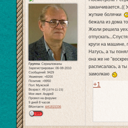
заканчивается..((
жуткие болячки
бежала из дома то
Жюли решила уехат
отпускать...Спуст
круги на машине, 
Натусь, а ты пон
она же не "воскре
Группа
:
Сериаломаны
расписалась, а ты
Зарегистрирован
: 06-08-2010
Сообщений:
9429
замолкаю
Уважение:
+8200
Позитив:
+9950
+1
Пол:
Мужской
Возраст:
49
[1976-11-23]
Мое имя:
Андрей
Провел на форуме:
9 дней 8 часов
ВКонтакте:
id41815336