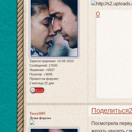
0
Зарегистрирован
: 14-08-2010
Сообщений:
17600
Уважение:
+5837
Позитив:
+3695
Провел на форуме:
2 месяца 22 дня
Поделиться
Tasya1605
Душа форума
Посмотрела перву
желать увидеть сл