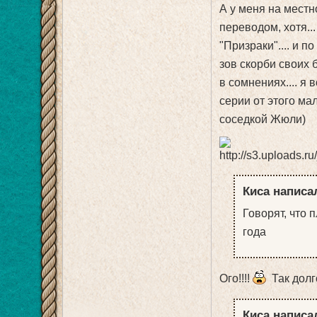
А у меня на местно
переводом, хотя..
"Призраки".... и п
зов скорби своих б
в сомнениях.... я 
серии от этого ма
соседкой Жюли)
Киса написал
Говорят, что 
года
Ого!!!!
Так долг
Киса написал