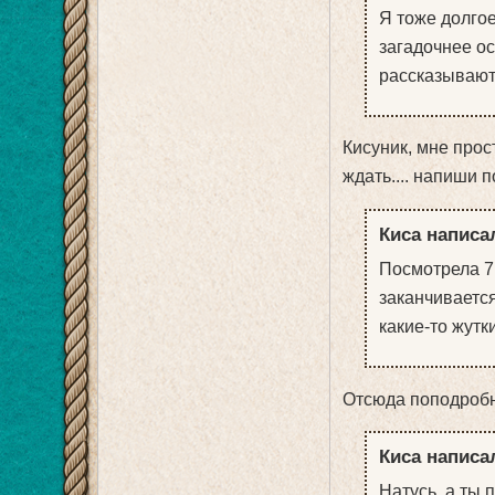
Я тоже долгое
загадочнее ос
рассказывают
Кисуник, мне прост
ждать.... напиши 
Киса написал
Посмотрела 7
заканчивается
какие-то жутк
Отсюда поподробне
Киса написал
Натусь, а ты