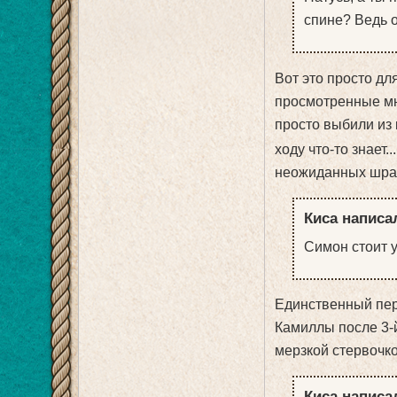
спине? Ведь о
Вот это просто для
просмотренные мн
просто выбили из
ходу что-то знает.
неожиданных шрамов
Киса написал
Симон стоит 
Единственный пер
Камиллы после 3-й с
мерзкой стервочкой
Киса написал