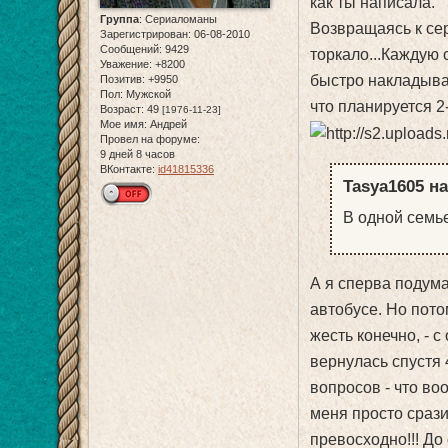
как ты написала.
Группа
:
Сериаломаны
Возвращаясь к сер
Зарегистрирован
: 06-08-2010
Сообщений:
9429
торкало...Каждую 
Уважение:
+8200
быстро накладывал
Позитив:
+9950
Пол:
Мужской
что планируется 2
Возраст:
49
[1976-11-23]
Мое имя:
Андрей
Провел на форуме:
9 дней 8 часов
ВКонтакте:
id41815336
Tasya1605 на
В одной семье
А я сперва подума
автобусе. Но пото
жесть конечно, - 
вернулась спустя 4
вопросов - что во
меня просто сраз
превосходно!!! До