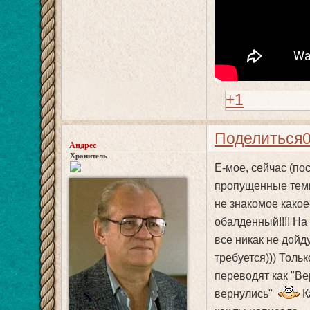
+1
Поделиться
Андрес
Хранитель
Е-мое, сейчас (по
пропущенные темы 
не знакомое какое-
обалденный!!!! На
все никак не дойду
требуется))) Тольк
переводят как "Ве
вернулись"
К