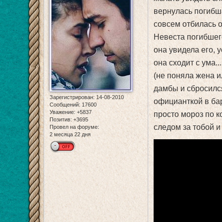
вернулась погибша
совсем отбилась о
Невеста погибшего
она увидела его, 
она сходит с ума.
(не поняла жена и
дамбы и сбросился
Зарегистрирован
: 14-08-2010
официанткой в баре
Сообщений:
17600
Уважение:
+5837
просто мороз по ко
Позитив:
+3695
следом за тобой и
Провел на форуме:
2 месяца 22 дня