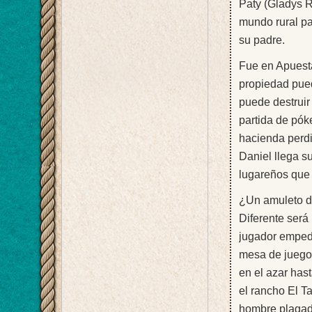
Paty (Gladys R
mundo rural pa
su padre.
Fue en Apuest
propiedad pue
puede destruir
partida de pók
hacienda perdi
Daniel llega s
lugareños que
¿Un amuleto d
Diferente será
jugador empede
mesa de juego.
en el azar has
el rancho El T
hombre plagad