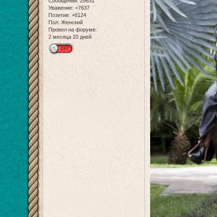
Сообщений:
25631
Уважение:
+7637
Позитив:
+6124
Пол:
Женский
Провел на форуме:
2 месяца 20 дней