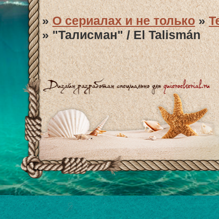
»
О сериалах и не только
»
T
»
"Талисман" / El Talismán