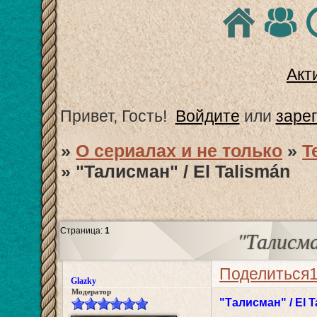
Акт
Привет, Гость!
Войдите
или
заре
»
О сериалах и не только
»
T
»
"Талисман" / El Talismán
Страница:
1
"Талисма
Поделиться
Glazky
Модератор
"Талисман" / El T