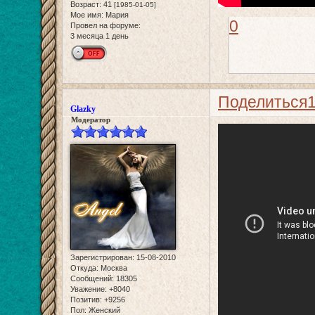
Возраст:
41
[1985-01-05]
Мое имя:
Мария
0
Провел на форуме:
3 месяца 1 день
Поделиться
Glazky
Модератор
Зарегистрирован
: 15-08-2010
Откуда:
Москва
Сообщений:
18305
Уважение:
+8040
Позитив:
+9256
Пол:
Женский