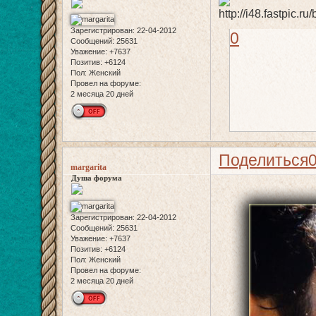
Зарегистрирован
: 22-04-2012
0
Сообщений:
25631
Уважение:
+7637
Позитив:
+6124
Пол:
Женский
Провел на форуме:
2 месяца 20 дней
Поделиться
margarita
Душа форума
Зарегистрирован
: 22-04-2012
Сообщений:
25631
Уважение:
+7637
Позитив:
+6124
Пол:
Женский
Провел на форуме:
2 месяца 20 дней