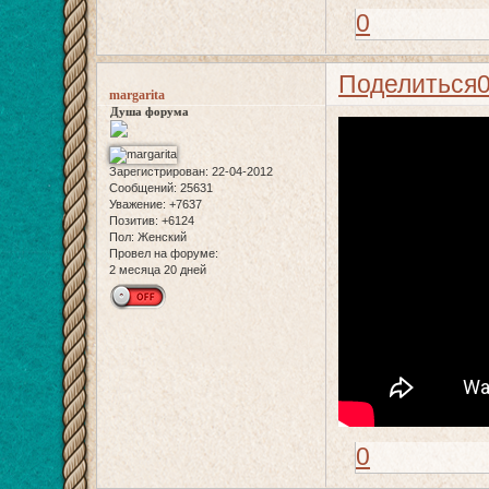
0
Поделиться
margarita
Душа форума
Зарегистрирован
: 22-04-2012
Сообщений:
25631
Уважение:
+7637
Позитив:
+6124
Пол:
Женский
Провел на форуме:
2 месяца 20 дней
0