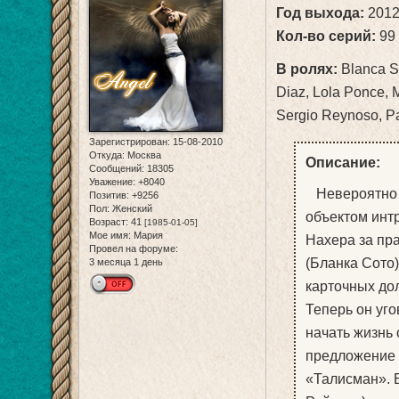
Год выхода:
201
Кол-во серий:
99
В ролях:
Blanca So
Diaz, Lola Ponce, 
Sergio Reynoso, Pab
Зарегистрирован
: 15-08-2010
Откуда:
Москва
Описание:
Сообщений:
18305
Уважение:
+8040
Невероятно к
Позитив:
+9256
Пол:
Женский
объектом инт
Возраст:
41
[1985-01-05]
Мое имя:
Мария
Нахера за пр
Провел на форуме:
(Бланка Сото)
3 месяца 1 день
карточных до
Теперь он уго
начать жизнь 
предложение 
«Талисман». 