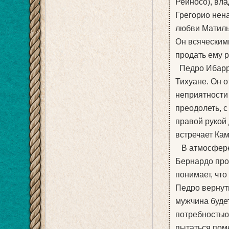
Рейносо), вла
Грегорио нена
любви Матильд
Он всяческим
продать ему р
Педро Ибарра
Тихуане. Он о
неприятности
преодолеть, с
правой рукой
встречает Кам
В атмосфере 
Бернардо про
понимает, что
Педро вернут
мужчина буде
потребностью
пытаться пом