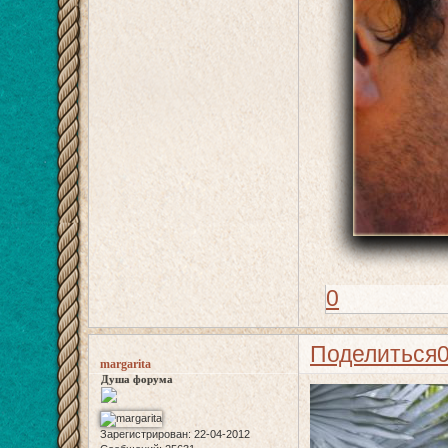
0
Поделиться
margarita
Душа форума
Зарегистрирован
: 22-04-2012