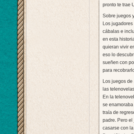
pronto te trae 
Sobre juegos 
Los jugadores 
cábalas e incl
en esta histor
quieran vivir e
eso lo descubri
sueñen con pos
para recobrarlo
Los juegos de 
las telenovela
En la telenove
se enamoraba d
traía de regres
padre. Pero el
casarse con la