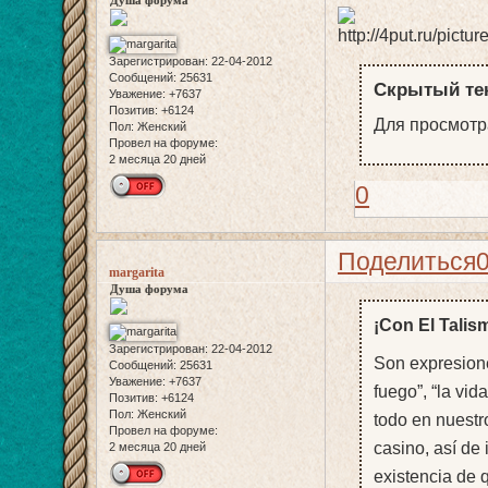
Душа форума
Зарегистрирован
: 22-04-2012
Сообщений:
25631
Скрытый тек
Уважение:
+7637
Позитив:
+6124
Для просмотра
Пол:
Женский
Провел на форуме:
2 месяца 20 дней
0
Поделиться
margarita
Душа форума
¡Con El Talis
Зарегистрирован
: 22-04-2012
Son expresion
Сообщений:
25631
Уважение:
+7637
fuego”, “la vid
Позитив:
+6124
Пол:
Женский
todo en nuestr
Провел на форуме:
casino, así de 
2 месяца 20 дней
existencia de 