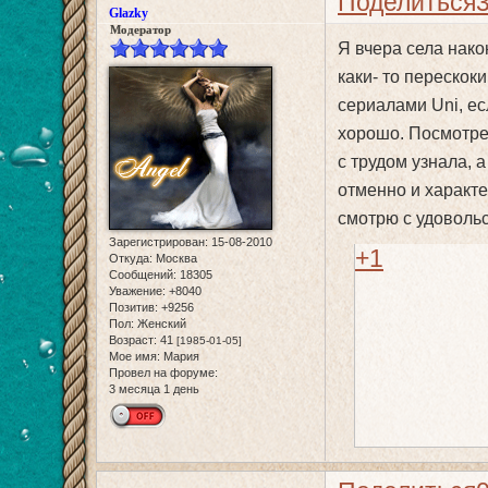
Поделиться
Glazky
Модератор
Я вчера села нако
каки- то перескок
сериалами Uni, е
хорошо. Посмотрел
с трудом узнала, 
отменно и характ
смотрю с удоволь
Зарегистрирован
: 15-08-2010
+1
Откуда:
Москва
Сообщений:
18305
Уважение:
+8040
Позитив:
+9256
Пол:
Женский
Возраст:
41
[1985-01-05]
Мое имя:
Мария
Провел на форуме:
3 месяца 1 день