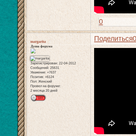
0
Поделиться
margarita
Душа форума
Зарегистрирован
: 22-04-2012
Сообщений:
25631
Уважение:
+7637
Позитив:
+6124
Пол:
Женский
Провел на форуме:
2 месяца 20 дней