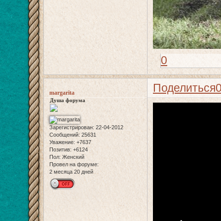
0
Поделиться
margarita
Душа форума
Зарегистрирован
: 22-04-2012
Сообщений:
25631
Уважение:
+7637
Позитив:
+6124
Пол:
Женский
Провел на форуме:
2 месяца 20 дней