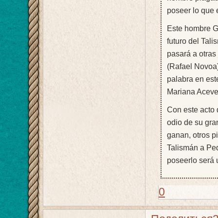
poseer lo que 
Este hombre G
futuro del Tal
pasará a otras
(Rafael Novoa)
palabra en est
Mariana Aceve
Con este acto 
odio de su gra
ganan, otros p
Talismán a Ped
poseerlo será
0