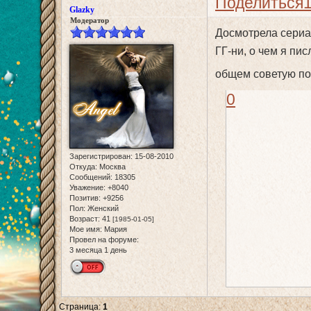
Поделиться
Glazky
Модератор
Досмотрела сериа
ГГ-ни, о чем я пи
общем советую п
0
Зарегистрирован
: 15-08-2010
Откуда:
Москва
Сообщений:
18305
Уважение:
+8040
Позитив:
+9256
Пол:
Женский
Возраст:
41
[1985-01-05]
Мое имя:
Мария
Провел на форуме:
3 месяца 1 день
Страница:
1