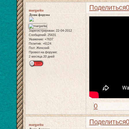
Поделиться
margarita
Душа форума
Зарегистрирован
: 22-04-2012
Сообщений:
25631
Уважение:
+7637
Позитив:
+6124
Пол:
Женский
Провел на форуме:
2 месяца 20 дней
0
Поделиться
margarita