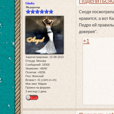
Поделиться
Glazky
Модератор
Сеодя посмотрела 
нравится, а вот К
Педро ей правиль
доверия".
+1
Зарегистрирован
: 15-08-2010
Откуда:
Москва
Сообщений:
18305
Уважение:
+8040
Позитив:
+9256
Пол:
Женский
Возраст:
41
[1985-01-05]
Мое имя:
Мария
Провел на форуме:
3 месяца 1 день