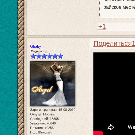
райское месте
+1
Поделиться
Glazky
Модератор
Зарегистрирован
: 15-08-2010
Откуда:
Москва
Сообщений:
18305
Уважение:
+8040
Позитив:
+9256
Пол:
Женский