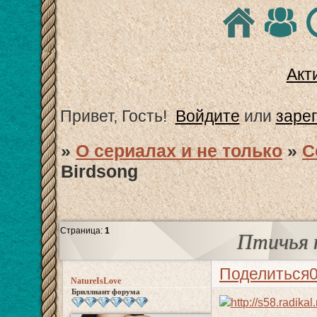
Акт
Привет, Гость!
Войдите
или
заре
»
О сериалах и не только
»
С
Birdsong
Страница:
1
Птичья п
Поделиться
NatureIsLove
Бриллиант форума