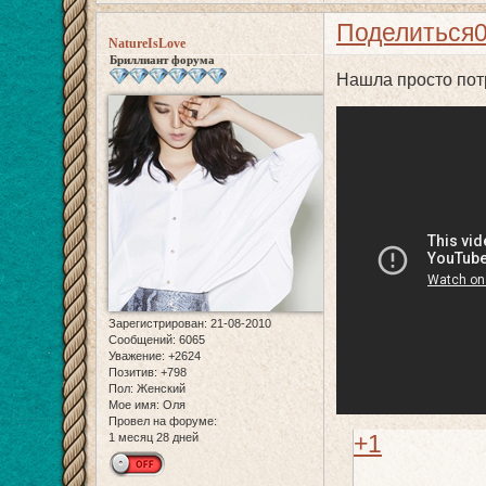
Поделиться
NatureIsLove
Бриллиант форума
Нашла просто пот
Зарегистрирован
: 21-08-2010
Сообщений:
6065
Уважение:
+2624
Позитив:
+798
Пол:
Женский
Мое имя:
Оля
Провел на форуме:
+1
1 месяц 28 дней