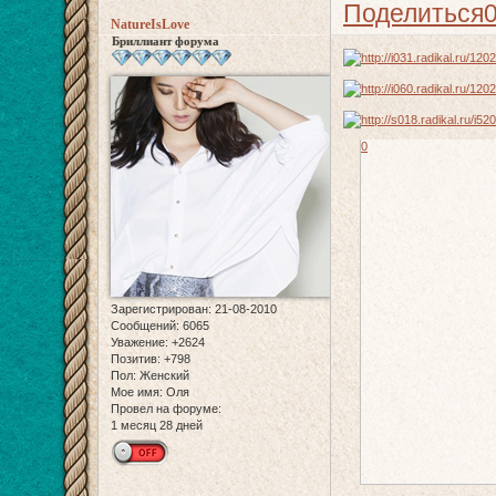
Поделиться
NatureIsLove
Бриллиант форума
0
Зарегистрирован
: 21-08-2010
Сообщений:
6065
Уважение:
+2624
Позитив:
+798
Пол:
Женский
Мое имя:
Оля
Провел на форуме:
1 месяц 28 дней