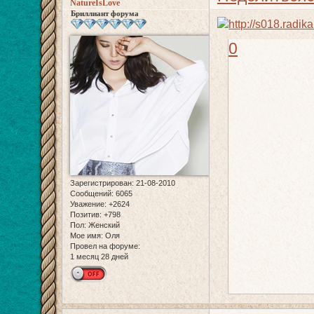
NatureIsLove
Бриллиант форума
0
Зарегистрирован
: 21-08-2010
Сообщений:
6065
Уважение:
+2624
Позитив:
+798
Пол:
Женский
Мое имя:
Оля
Провел на форуме:
1 месяц 28 дней