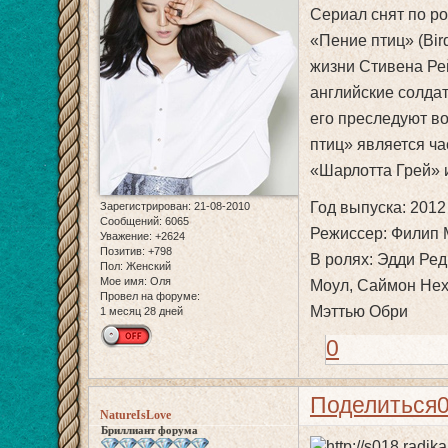
Cериал снят по р
«Пение птиц» (Bir
жизни Стивена Ре
английские солда
его преследуют в
птиц» является ча
«Шарлотта Грей» 
Год выпуска: 2012
Зарегистрирован
: 21-08-2010
Сообщений:
6065
Режиссер: Филип 
Уважение:
+2624
Позитив:
+798
В ролях: Эдди Ред
Пол:
Женский
Мое имя:
Оля
Моул, Саймон Нех
Провел на форуме:
Мэттью Обри
1 месяц 28 дней
0
Поделиться
NatureIsLove
Бриллиант форума