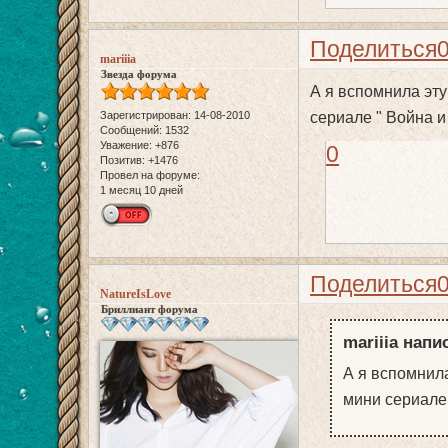
Поделиться
mariiia
Звезда форума
А я вспомнила эту
Зарегистрирован
: 14-08-2010
сериале " Война и
Сообщений:
1532
Уважение:
+876
0
Позитив:
+1476
Провел на форуме:
1 месяц 10 дней
Поделиться
NatureIsLove
Бриллиант форума
mariiia напи
А я вспомнила
мини сериале 