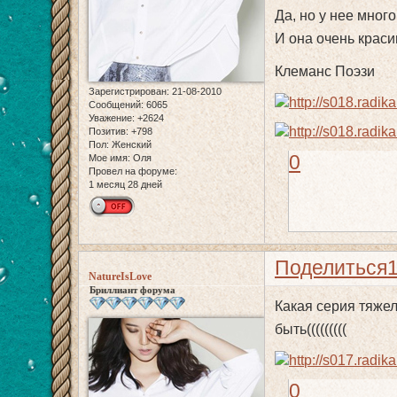
Да, но у нее мног
И она очень краси
Клеманс Поэзи
Зарегистрирован
: 21-08-2010
Сообщений:
6065
Уважение:
+2624
Позитив:
+798
Пол:
Женский
0
Мое имя:
Оля
Провел на форуме:
1 месяц 28 дней
Поделиться
NatureIsLove
Бриллиант форума
Какая серия тяжел
быть(((((((((
0