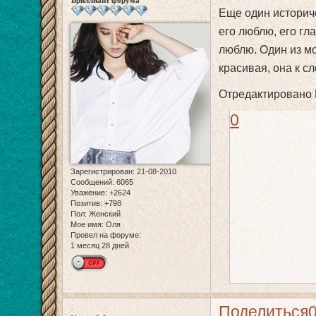
Бриллиант форума
Еще один историч
его люблю, его гла
люблю. Один из м
красивая, она к с
Отредактировано N
0
Зарегистрирован
: 21-08-2010
Сообщений:
6065
Уважение:
+2624
Позитив:
+798
Пол:
Женский
Мое имя:
Оля
Провел на форуме:
1 месяц 28 дней
Поделиться