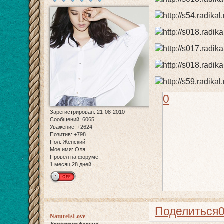
0
Зарегистрирован
: 21-08-2010
Сообщений:
6065
Уважение:
+2624
Позитив:
+798
Пол:
Женский
Мое имя:
Оля
Провел на форуме:
1 месяц 28 дней
Поделиться
NatureIsLove