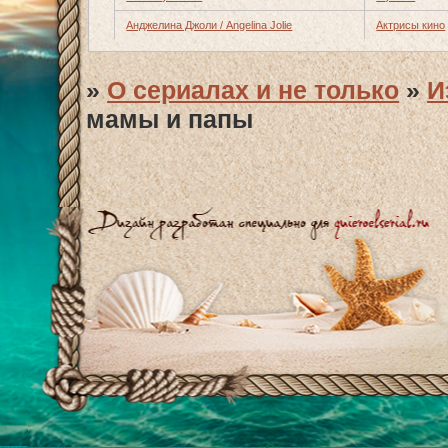
Анджелина Джоли / Angelina Jolie
Актрисы кино
»
О сериалах и не только
»
И
мамы и папы