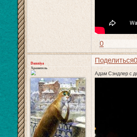
0
Поделиться
Danniya
Хранитель
Адам Сэндлер с д