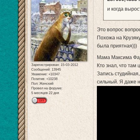
и когда вырос
Это вопрос вопрос
Похожа на Крузяку
была приятная)))
Мама Максима Фа
Кто знал, что там 
Зарегистрирован
: 15-03-2012
Сообщений:
13945
Запись студийная,
Уважение:
+10347
Позитив:
+10238
сильный. Я даже н
Пол:
Женский
Провел на форуме:
5 месяцев 22 дня