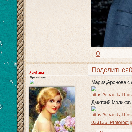
0
Поделиться
SvetLana
Хранитель
Мария,Аронова с д
Дмитрий Маликов с