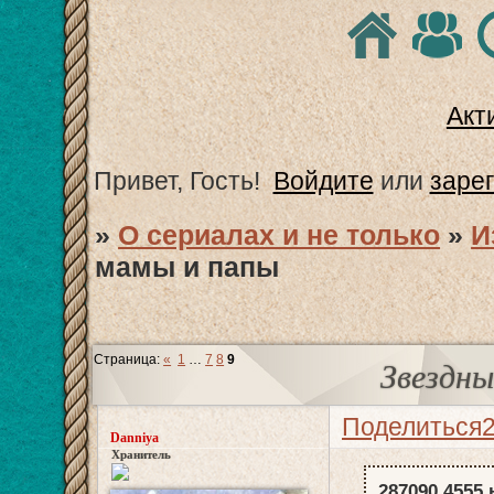
Акт
Привет, Гость!
Войдите
или
заре
»
О сериалах и не только
»
И
мамы и папы
Страница:
«
1
…
7
8
9
Звездны
Поделиться
Danniya
Хранитель
287090,4555 