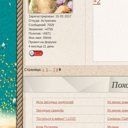
+2
Зарегистрирован
: 15-02-2017
Откуда:
Астрахань
Сообщений:
7029
Уважение:
+4755
Позитив:
+5871
Мое имя:
ЛАНА
Провел на форуме:
4 месяца 21 день
Страница:
«
1
…
7
8
9
Пох
Дети звёздных родителей
Из жизни зна
Звездные свадьбы
Из жизни зна
"Остаться в живых" / LOST
Сериалы СШ
Алла Пугачева
Музыка