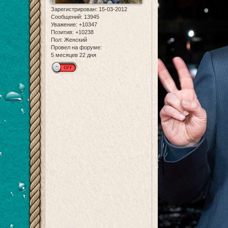
Зарегистрирован
: 15-03-2012
Сообщений:
13945
Уважение:
+10347
Позитив:
+10238
Пол:
Женский
Провел на форуме:
5 месяцев 22 дня