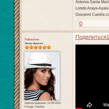
Antonia Santa Mar
Loreto Araya-Ayal
Giovanni Carella c
0
Поделиться
YulianaSun
Звезда форума
Зарегистрирован
: 14-08-2010
Откуда:
Тамбов