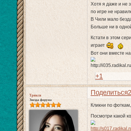
Хотя я даже и не 
по игре не нравил
В Чили мало безда
Больше ни в одной
Кстати в этом сер
играет
Вот они вместе на
+1
Поделиться
Трикси
Звезда форума
Кликни по фоткам,
Посмотри какой к