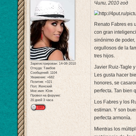
Чили, 2010 год
Renato Fabres es u
con gran inteligenc
sinónimo de poder, 
orgullosos de la fa
tres hijos.
Зарегистрирован
: 14-08-2010
Javier Ruiz-Tagle y
Откуда:
Тамбов
Сообщений:
1104
Les gusta hacer bi
Уважение:
+682
Позитив:
+321
honores, se casaron
Пол:
Женский
perfecta. Tan bien 
Мое имя:
Юля
Провел на форуме:
20 дней 3 часа
Los Fabres y los R
estiman. Y son bue
perfecta armonía.
Mientras los múlti