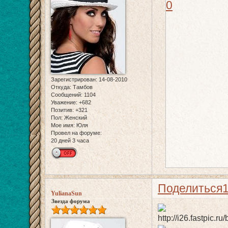
0
Зарегистрирован
: 14-08-2010
Откуда:
Тамбов
Сообщений:
1104
Уважение:
+682
Позитив:
+321
Пол:
Женский
Мое имя:
Юля
Провел на форуме:
20 дней 3 часа
Поделиться
YulianaSun
Звезда форума