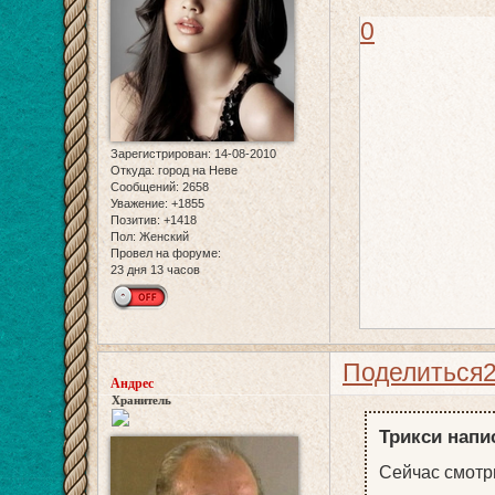
0
Зарегистрирован
: 14-08-2010
Откуда:
город на Неве
Сообщений:
2658
Уважение:
+1855
Позитив:
+1418
Пол:
Женский
Провел на форуме:
23 дня 13 часов
Поделиться
Андрес
Хранитель
Трикси напис
Сейчас смотр