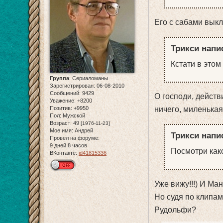
Его с сабами вык
Трикси напис
Кстати в это
Группа
:
Сериаломаны
Зарегистрирован
: 06-08-2010
Сообщений:
9429
О господи, дейст
Уважение:
+8200
Позитив:
+9950
ничего, миленькая
Пол:
Мужской
Возраст:
49
[1976-11-23]
Мое имя:
Андрей
Трикси напис
Провел на форуме:
9 дней 8 часов
Посмотри как
ВКонтакте:
id41815336
Уже вижу!!!) И Ман
Но судя по клипам,
Рудольфи?