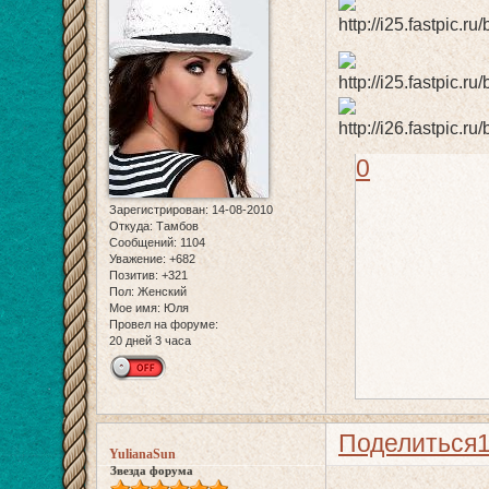
0
Зарегистрирован
: 14-08-2010
Откуда:
Тамбов
Сообщений:
1104
Уважение:
+682
Позитив:
+321
Пол:
Женский
Мое имя:
Юля
Провел на форуме:
20 дней 3 часа
Поделиться
YulianaSun
Звезда форума