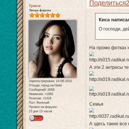
Поделиться
Трикси
Звезда форума
Киса написал
О господи, де
На промо фотках н
А эти 2 актрисы т
Зарегистрирован
: 14-08-2010
Откуда:
город на Неве
Сообщений:
2658
Уважение:
+1855
Позитив:
+1418
Пол:
Женский
Семья
Провел на форуме:
23 дня 13 часов
А здесь такие все