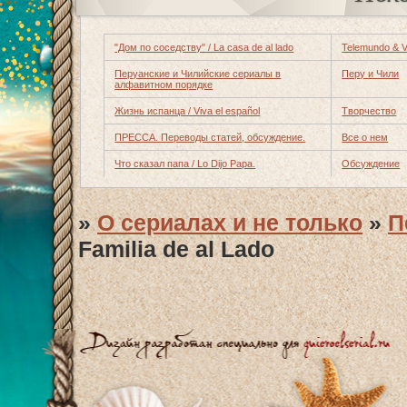
"Дом по соседству" / La casa de al lado
Telemundo & Ve
Перуанские и Чилийские сериалы в
Перу и Чили
алфавитном порядке
Жизнь испанца / Viva el español
Творчество
ПРЕССА. Переводы статей, обсуждение.
Все о нем
Что сказал папа / Lo Dijo Papa.
Обсуждение
»
О сериалах и не только
»
П
Familia de al Lado