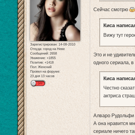
Сейчас смотрю
Киса написал
Вижу тут герое
Зарегистрирован
: 14-08-2010
Откуда:
город на Неве
Сообщений:
2658
Это и не удивител
Уважение:
+1855
одного сериала, в
Позитив:
+1418
Пол:
Женский
Провел на форуме:
23 дня 13 часов
Киса написал
Честно сказат
актриса стра
Алваро Рудольфи 
А она нравится мн
сериале ничего та