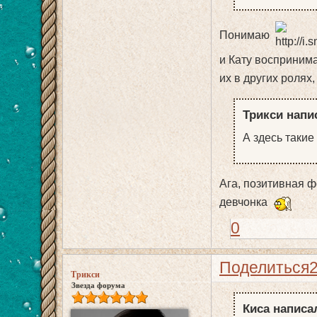
Понимаю
и Кату восприним
их в других ролях,
Трикси напис
А здесь такие
Ага, позитивная ф
девчонка
0
Поделиться
Трикси
Звезда форума
Киса написал