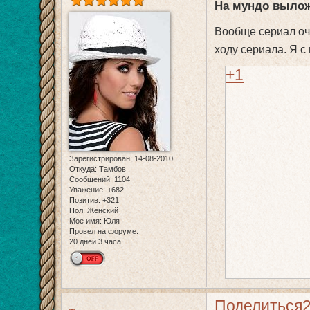
На мундо вылож
Вообще сериал оч
ходу сериала. Я с
+1
Зарегистрирован
: 14-08-2010
Откуда:
Тамбов
Сообщений:
1104
Уважение:
+682
Позитив:
+321
Пол:
Женский
Мое имя:
Юля
Провел на форуме:
20 дней 3 часа
Поделиться