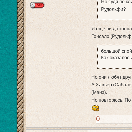
Но судя по кл
Рудольфи?
Я ещё ни до конца
Гонсало (Рудольфи
большой спой
Как оказалось
Но они любят друг
А Хавьер (Сабалет
(Манэ).
Но повторюсь. По 
0