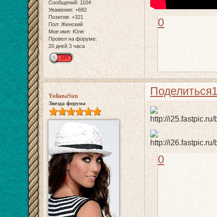
Сообщений:
1104
Уважение:
+682
Позитив:
+321
0
Пол:
Женский
Мое имя:
Юля
Провел на форуме:
20 дней 3 часа
Поделиться
YulianaSun
Звезда форума
0