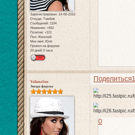
Зарегистрирован
: 14-08-2010
Откуда:
Тамбов
Сообщений:
1104
Уважение:
+682
Позитив:
+321
Пол:
Женский
Мое имя:
Юля
Провел на форуме:
20 дней 3 часа
Поделиться
YulianaSun
Звезда форума
0