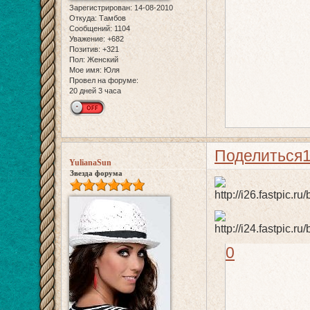
Зарегистрирован
: 14-08-2010
Откуда:
Тамбов
Сообщений:
1104
Уважение:
+682
Позитив:
+321
Пол:
Женский
Мое имя:
Юля
Провел на форуме:
20 дней 3 часа
Поделиться
YulianaSun
Звезда форума
0