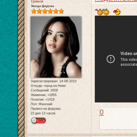
Трикси
Звезда форума
Зарегистрирован
: 14-08-2010
Откуда:
город на Неве
Сообщений:
2658
Уважение:
+1855
Позитив:
+1418
Пол:
Женский
Провел на форуме:
0
23 дня 13 часов