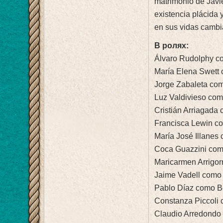
matrimonio de Javi
existencia plácida 
en sus vidas cambi
В ролях:
Álvaro Rudolphy c
María Elena Swett 
Jorge Zabaleta com
Luz Valdivieso como
Cristián Arriagada
Francisca Lewin c
María José Illane
Coca Guazzini co
Maricarmen Arrigo
Jaime Vadell como
Pablo Díaz como B
Constanza Piccoli
Claudio Arredondo