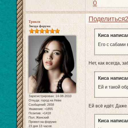
0
Поделиться
Трикси
Звезда форума
Киса написал
Его с сабами
Нет, как всегда, з
Киса написал
Ей и такой об
Зарегистрирован
: 14-08-2010
Откуда:
город на Неве
Сообщений:
2658
Ей всё идёт. Даже
Уважение:
+1855
Позитив:
+1418
Пол:
Женский
Киса написал
Провел на форуме:
23 дня 13 часов