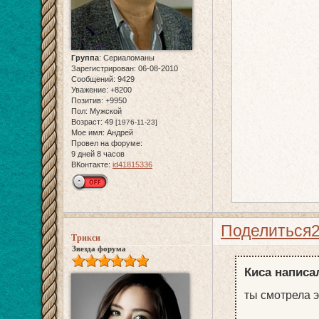
Группа
:
Сериаломаны
Зарегистрирован
: 06-08-2010
Сообщений:
9429
Уважение:
+8200
Позитив:
+9950
Пол:
Мужской
Возраст:
49
[1976-11-23]
Мое имя:
Андрей
Провел на форуме:
9 дней 8 часов
ВКонтакте:
id41815336
Поделиться
Трикси
Звезда форума
Киса написал
ты смотрела э