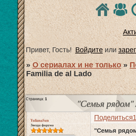
Акт
Привет, Гость!
Войдите
или
заре
»
О сериалах и не только
»
П
Familia de al Lado
Страница:
1
"Семья рядом" /
Поделиться
YulianaSun
Звезда форума
"Семья рядом"