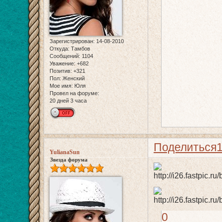
Зарегистрирован
: 14-08-2010
Откуда:
Тамбов
Сообщений:
1104
Уважение:
+682
Позитив:
+321
Пол:
Женский
Мое имя:
Юля
Провел на форуме:
20 дней 3 часа
Поделиться
YulianaSun
Звезда форума
0