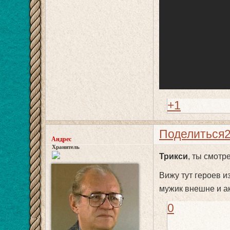
+1
Поделиться
Андрес
Хранитель
Трикси
, ты смотр
Вижу тут героев из
мужик внешне и а
0