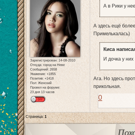
А в Рики у не
А здесь ещё более
Примелькалась)
Киса написал
И дочка у них
Зарегистрирован
: 14-08-2010
Откуда:
город на Неве
Сообщений:
2658
Уважение:
+1855
Ага. Но здесь про
Позитив:
+1418
Пол:
Женский
прикольная.
Провел на форуме:
23 дня 13 часов
0
Страница:
1
Пох