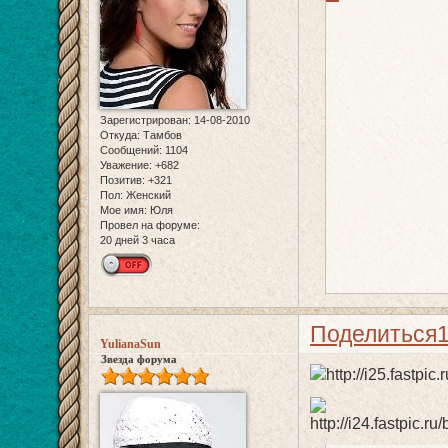
Зарегистрирован
: 14-08-2010
Откуда:
Тамбов
Сообщений:
1104
Уважение:
+682
Позитив:
+321
Пол:
Женский
Мое имя:
Юля
Провел на форуме:
20 дней 3 часа
Поделиться
YulianaSun
Звезда форума