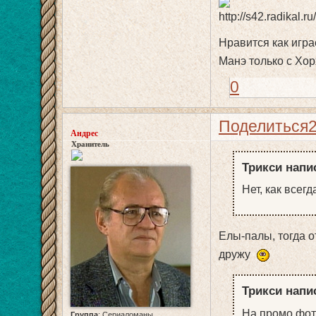
Нравится как игра
Манэ только с Хо
0
Поделиться
Андрес
Хранитель
Трикси напис
Нет, как всегд
Елы-палы, тогда о
дружу
Трикси напис
На промо фотк
Группа
:
Сериаломаны