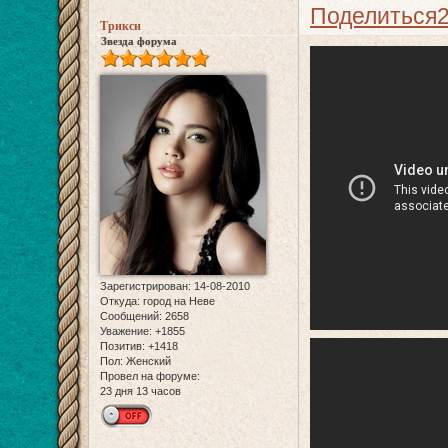
Поделиться
Трикси
Звезда форума
Зарегистрирован
: 14-08-2010
Откуда:
город на Неве
Сообщений:
2658
Уважение:
+1855
Позитив:
+1418
Пол:
Женский
Провел на форуме:
23 дня 13 часов