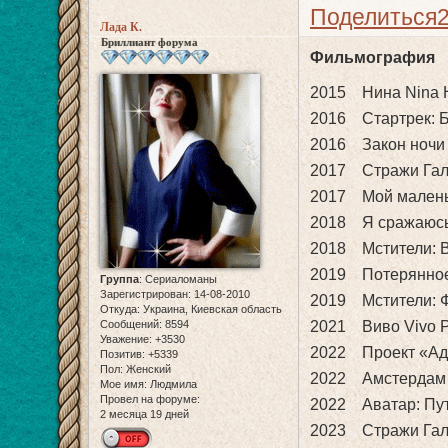
Поделиться
Лада К.
Бриллиант форума
Фильмография
2015 Нина Nina 
2016 Стартрек: Б
2016 Закон ночи 
2017 Стражи Галак
2017 Мой маленьки
2018 Я сражаюсь с
2018 Мстители: Во
2019 Потерянное 
Группа
:
Сериаломаны
Зарегистрирован
: 14-08-2010
2019 Мстители: Ф
Откуда:
Украина, Киевская область
Сообщений:
8594
2021 Виво Vivo 
Уважение:
+3530
2022 Проект «Ада
Позитив:
+5339
Пол:
Женский
2022 Амстердам 
Мое имя:
Людмила
Провел на форуме:
2022 Аватар: Путь
2 месяца 19 дней
2023 Стражи Галак