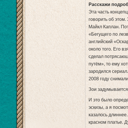
Расскажи подробн
Эта часть концепц
говорить об этом.
Майкл Каплан. По
«Бегущего по лез
английский «Оскар
около того. Его в
сделал потрясающ
путём», то ему хо
зародился сериал.
2008 году снимал
Зои задумывается 
И это было опреде
эскизы, а я посмот
казалось длиннее.
красном платье. Д