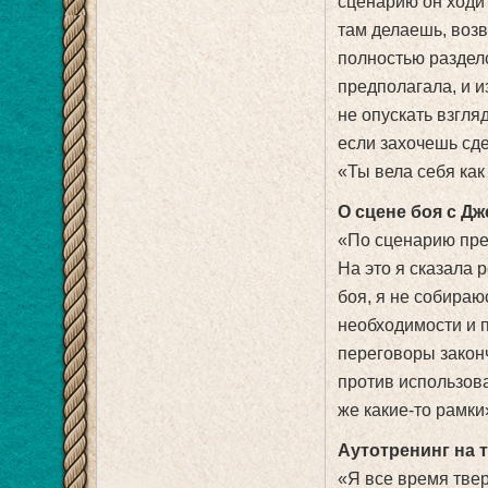
сценарию он ходит
там делаешь, воз
полностью разделс
предполагала, и и
не опускать взгля
если захочешь сде
«Ты вела себя как
О сцене боя с Д
«По сценарию пре
На это я сказала 
боя, я не собираю
необходимости и 
переговоры законч
против использова
же какие-то рамки
Аутотренинг на 
«Я все время твер