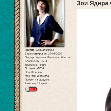
Зои Ядира 
Группа
:
Сериаломаны
Зарегистрирован
: 14-08-2010
Откуда:
Украина, Киевская область
Сообщений:
8594
Уважение:
+3530
Позитив:
+5339
Пол:
Женский
Мое имя:
Людмила
Провел на форуме:
2 месяца 19 дней