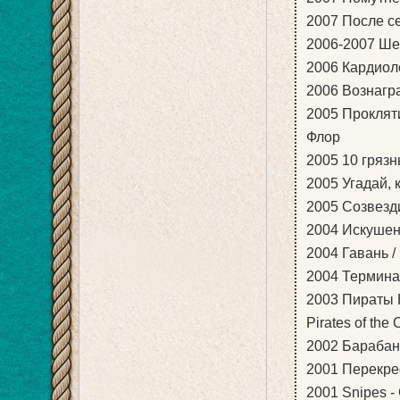
2007 После сек
2006-2007 Шес
2006 Кардиоло
2006 Вознагр
2005 Прокляти
Флор
2005 10 грязн
2005 Угадай, 
2005 Созвездие
2004 Искушени
2004 Гавань /
2004 Терминал
2003 Пираты 
Pirates of the
2002 Барабанн
2001 Перекрест
2001 Snipes - 