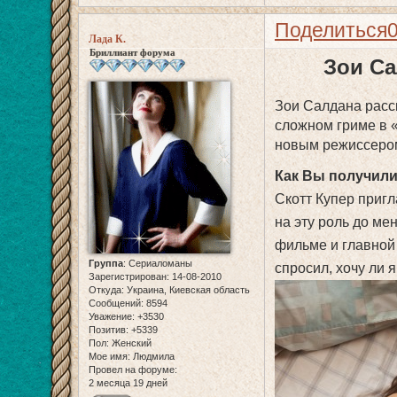
Поделиться
Лада К.
Бриллиант форума
Зои Са
Зои Салдана расс
сложном гриме в «
новым режиссером
Как Вы получили
Скотт Купер пригл
на эту роль до ме
фильме и главной
Группа
:
Сериаломаны
спросил, хочу ли я
Зарегистрирован
: 14-08-2010
Откуда:
Украина, Киевская область
Сообщений:
8594
Уважение:
+3530
Позитив:
+5339
Пол:
Женский
Мое имя:
Людмила
Провел на форуме:
2 месяца 19 дней