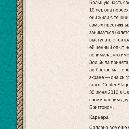
Бо́льшую часть св
10 лет, она перее
они жили в течени
самых престижных
заниматься балето
выступать с театр
ей ценный опыт, н
понимала, что име
Зои была принята 
актёрское мастер
экране — она сыг
(англ. Center Stage
30 июня 2010 в U
своим давним дру
Бриттоном.
Карьера
Салдана все ещё б