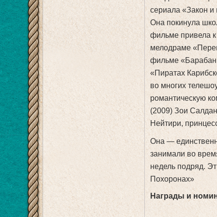
сериала «Закон и 
Она покинула шко
фильме привела к
мелодраме «Перекр
фильме «Барабанн
«Пиратах Карибск
во многих телешо
романтическую ко
(2009) Зои Салдан
Нейтири, принцес
Она — единственн
занимали во время
недель подряд. Э
Похоронах»
Награды и номи