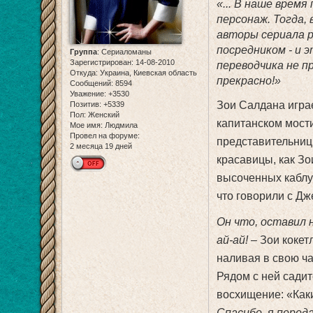
«... В наше врем
персонаж. Тогда,
авторы сериала р
посредником - и э
Группа
:
Сериаломаны
Зарегистрирован
: 14-08-2010
переводчика не п
Откуда:
Украина, Киевская область
прекрасно!»
Сообщений:
8594
Уважение:
+3530
Зои Салдана игра
Позитив:
+5339
Пол:
Женский
капитанском мости
Мое имя:
Людмила
Провел на форуме:
представительницы
2 месяца 19 дней
красавицы, как Зои
высоченных каблук
что говорили с Дж
Он что, оставил 
ай-ай!
– Зои кокет
наливая в свою ча
Рядом с ней садит
восхищение: «Как
Спасибо, я перед