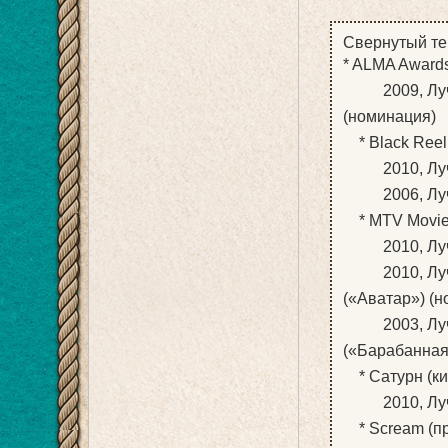
Свернутый те
* ALMA Award
2009, Лучша
(номинация)
* Black Reel
2010, Лучша
2006, Лучшая
* MTV Movie
2010, Лучша
2010, Лучши
(«Аватар») (
2003, Лучши
(«Барабанная
* Сатурн (ки
2010, Лучша
* Scream (п