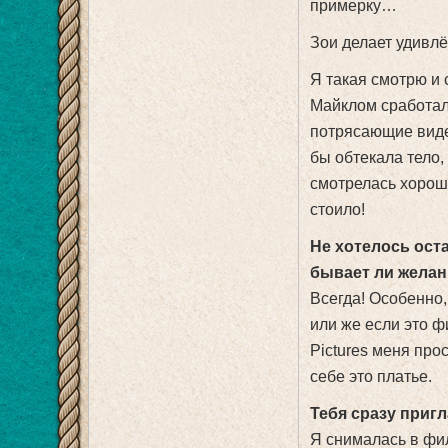
примерку…
Зои делает удивлё
Я такая смотрю и 
Майклом сработал
потрясающие виде
бы обтекала тело,
смотрелась хорошо
стоило!
Не хотелось ост
бывает ли желан
Всегда! Особенно,
или же если это 
Pictures меня про
себе это платье.
Тебя сразу приг
Я снималась в фи