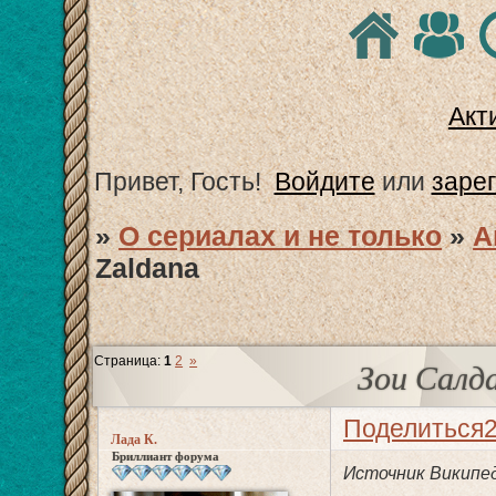
Акт
Привет, Гость!
Войдите
или
заре
»
О сериалах и не только
»
А
Zaldana
Страница:
1
2
»
Зои Салда
Поделиться
Лада К.
Бриллиант форума
Источник Википе