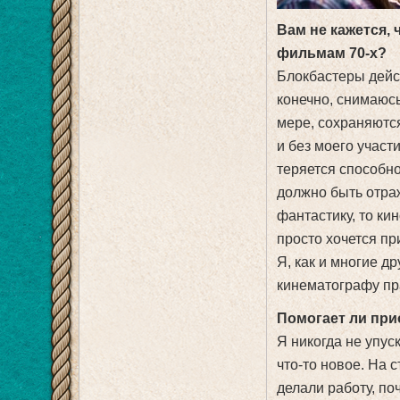
Вам не кажется,
фильмам 70-х?
Блокбастеры дейст
конечно, снимаюсь
мере, сохраняютс
и без моего участ
теряется способно
должно быть отра
фантастику, то ки
просто хочется пр
Я, как и многие 
кинематографу пр
Помогает ли при
Я никогда не упус
что-то новое. На 
делали работу, по