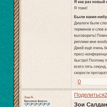
Я как раз новый 
Я тоже!
Были какие-нибу
Диалоги были слож
терминов и слов в
выговорить! Помню
реплики мне вооб
Джей ещё очень бы
пресс-конференции
быстро! Поэтому 
всего пять секунд
скорости протарат
0
Поделиться
Лада К.
Бриллиант форума
Зои Салдан