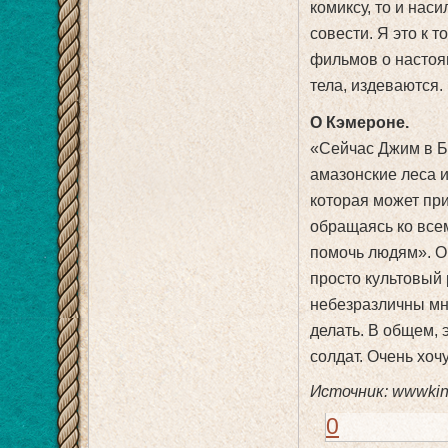
комиксу, то и нас
совести. Я это к 
фильмов о настоящ
тела, издеваются.
О Кэмероне.
«Сейчас Джим в Б
амазонские леса и
которая может пр
обращаясь ко все
помочь людям». О
просто культовый 
небезразличны мно
делать. В общем, 
солдат. Очень хоч
Источник: wwwkin
0