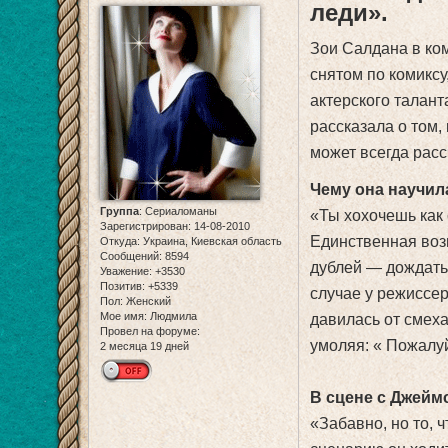
леди».
Зои Салдана в ко
снятом по комикс
актерского талан
рассказала о том,
может всегда расс
Чему она научил
Группа
:
Сериаломаны
«Ты хохочешь как 
Зарегистрирован
: 14-08-2010
Единственная воз
Откуда:
Украина, Киевская область
Сообщений:
8594
дублей — дождать
Уважение:
+3530
Позитив:
+5339
случае у режиссер
Пол:
Женский
Мое имя:
Людмила
давилась от смеха
Провел на форуме:
умоляя: « Пожалуй
2 месяца 19 дней
В сцене с Джейм
«Забавно, но то, 