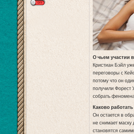
О чьем участии 
Кристиан Бэйл уж
переговоры с Кей
потому что он оди
получили Форест 
собрать феномена
Каково работать
Он остается в обр
не снимает маску
становятся самими