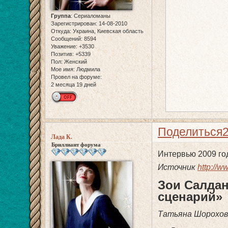
Группа
:
Сериаломаны
Зарегистрирован
: 14-08-2010
Откуда:
Украина, Киевская область
Сообщений:
8594
Уважение:
+3530
Позитив:
+5339
Пол:
Женский
Мое имя:
Людмила
Провел на форуме:
2 месяца 19 дней
Поделиться
Лада К.
Бриллиант форума
Интервью 2009 год
Источник
http://w
Зои Салдан
сценарий»
Татьяна Шорохов