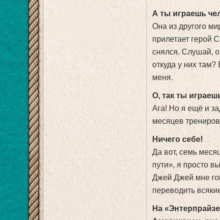
А ты играешь че
Она из другого ми
прилетает герой С
снялся. Слушай, о
откуда у них там?
меня.
О, так ты играеш
Ага! Но я ещё и 
месяцев трениров
Ничего себе!
Да вот, семь меся
пути», я просто в
Джей Джей мне гов
переводить всякие
На «Энтерпрайзе