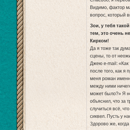
Видимо, фактор м
вопрос, который в
Зои, у тебя тако
тем, это очень н
Кирком!
Да я тоже так дум
сцены, то от нео
Джею e-mail: «Как
после того, как я 
меня роман именно
между ними ничего
может было?» Я не
объяснил, что за 
случиться всё, что
сиквел. Пусть у н
Здорово же, когда