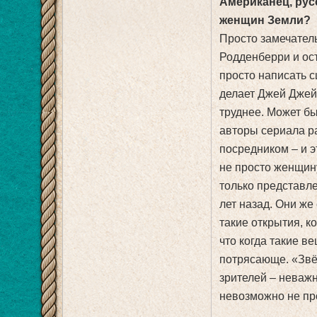
Американец, рус
женщин Земли?
Просто замечател
Родденберри и ос
просто написать с
делает Джей Джей,
труднее. Может бы
авторы сериала р
посредником – и э
не просто женщину
только представле
лет назад. Они же
такие открытия, к
что когда такие 
потрясающе. «Звё
зрителей – неважн
невозможно не пр