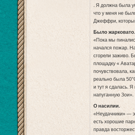
. Я должна была у
что у меня не был
Джеффри, который 
Было жарковато
«Пока мы пиналис
начался пожар. На
сгорели заживо. Б
площадку « Аватар
почувствовала, ка
реально была 50°
и тут я сдалась. 
напуганную Зои».
О насилии.
«Неудачники» — эт
есть хорошие пар
правда восторжес