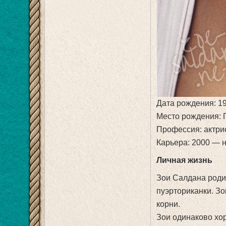
Дата рождения: 1
Место рождения: 
Профессия: актри
Карьера: 2000 — 
Личная жизнь
Зои Салдана роди
пуэрториканки. Зо
корни.
Зои одинаково хо