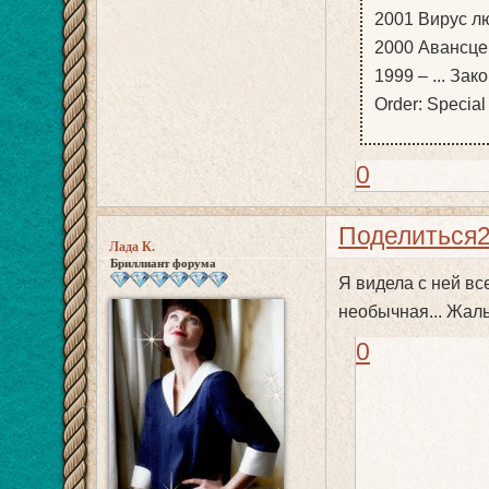
2001 Вирус люб
2000 Авансцен
1999 – ... За
Order: Special
0
Поделиться
Лада К.
Бриллиант форума
Я видела с ней вс
необычная... Жаль
0