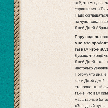
всё, что мы дела
спрашивает: «Ты ч
Надо соглашаться!
не чувствовала се
Джей Джей Абрамс
Пару недель наз
мне, что проболт
ты нам что-нибу
Думаю, что ещё че
Джей Джей тоже н
настолько увлечен
Потому что иначе 
как и Джей Джей, 
стопроцентный фи
такие, что вам кр
масштабные батал
«Звёздный путь», 