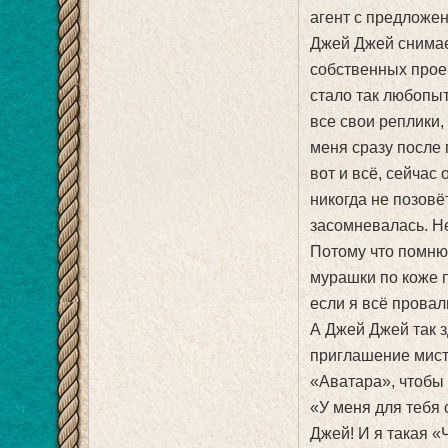
агент с предложен
Джей Джей снимае
собственных проек
стало так любопыт
все свои реплики,
меня сразу после 
вот и всё, сейчас
никогда не позовё
засомневалась. Н
Потому что помню,
мурашки по коже п
если я всё провал
А Джей Джей так 
приглашение мист
«Аватара», чтобы 
«У меня для тебя
Джей! И я такая «