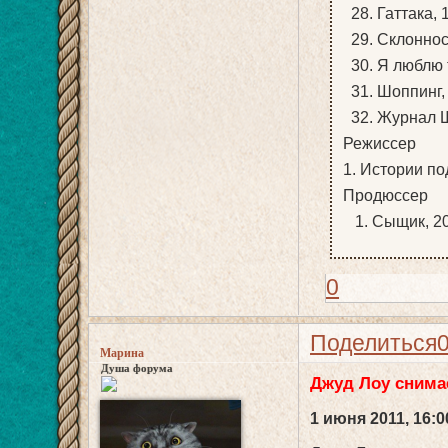
28. Гаттака, 
29. Склонност
30. Я люблю т
31. Шоппинг, 
32. Журнал Ш
Режиссер
1. Истории по
Продюссер
1. Сыщик, 2
0
Поделиться
Марина
Душа форума
Джуд Лоу снимае
1 июня 2011, 16:0