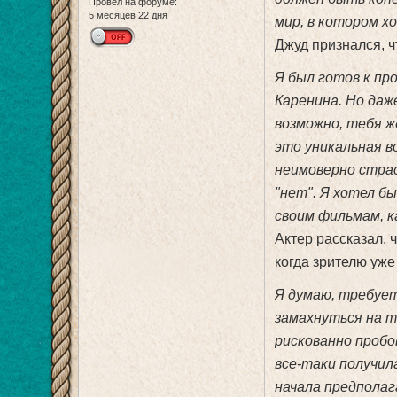
Провел на форуме:
5 месяцев 22 дня
мир, в котором х
Джуд признался, ч
Я был готов к пр
Каренина. Но даж
возможно, тебя ж
это уникальная в
неимоверно стра
"нет". Я хотел б
своим фильмам, к
Актер рассказал, 
когда зрителю уже
Я думаю, требуе
замахнуться на т
рискованно пробов
все-таки получил
начала предполаг