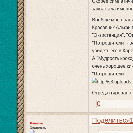
Скорее симпатичны
зауважала именно
Вообще мне нравят
Красавчик Альфи 
"Экзистенция", "О
"Потрошители" - в
увидеть его в Кар
А "Мудрость крок
очень хорошее ки
"Потрошители"
Отредактировано D
0
Поделиться
Danniya
Хранитель