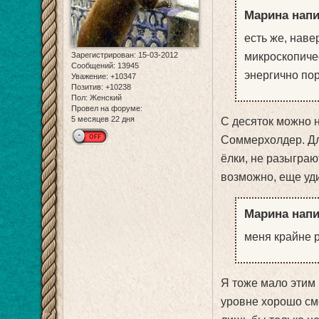
Марина напи
есть же, наве
микроскопичес
Зарегистрирован
: 15-03-2012
Сообщений:
13945
энергично пор
Уважение:
+10347
Позитив:
+10238
Пол:
Женский
Провел на форуме:
5 месяцев 22 дня
С десяток можно н
Соммерхолдер. Для
ёлки, не разыграю
возможно, еще уди
Марина напи
меня крайне р
Я тоже мало этим 
уровне хорошо смо