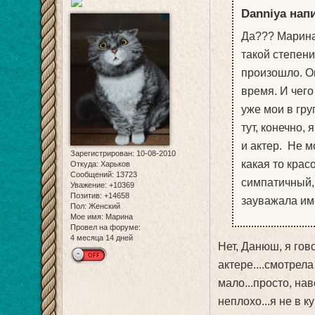
Danniya напи
Да??? Марина 
такой степени
произошло. О
время. И чего
уже мои в гру
тут, конечно,
и актер. Не м
Зарегистрирован
: 10-08-2010
какая то крас
Откуда:
Харьков
Сообщений:
13723
симпатичный, 
Уважение:
+10369
Позитив:
+14658
зауважала им
Пол:
Женский
Мое имя:
Марина
Провел на форуме:
4 месяца 14 дней
Нет, Данюш, я гов
актере....смотрела
мало...просто, нав
неплохо...я не в к