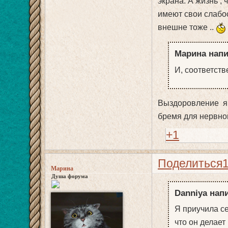
экрана. А жизнь , 
имеют свои слабос
внешне тоже ..
Марина напи
И, соответств
Выздоровление я 
бремя для нервно
+1
Поделиться
Марина
Душа форума
Danniya напи
Я приучила се
что он делает 