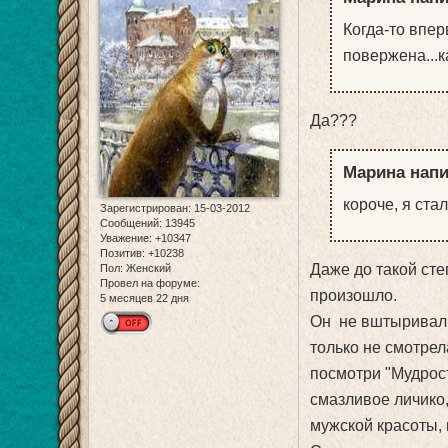
Когда-то вперв
повержена...к
Да???
Марина напи
короче, я стал
Зарегистрирован
: 15-03-2012
Сообщений:
13945
Уважение:
+10347
Позитив:
+10238
Даже до такой сте
Пол:
Женский
Провел на форуме:
произошло.
5 месяцев 22 дня
Он не вштыривал 
только не смотрел
посмотри "Мудрост
смазливое личико,
мужской красоты, к