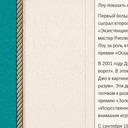
Лоу показать 
Первый больш
сыграл второ
«Экзистенция
мистер Рипли»
Лоу за роль 
премии «Оска
В 2001 году Д
ворот». В это
Джо в картин
разум». Эти 
толчком к раз
премию «Золо
«Искусственны
внимания игру
С сентября 19