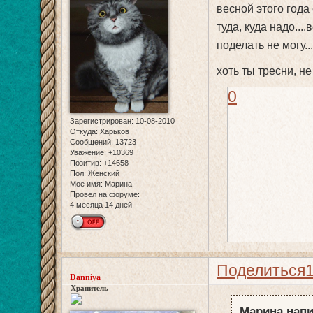
весной этого года 
туда, куда надо....
поделать не могу.
хоть ты тресни, не
0
Зарегистрирован
: 10-08-2010
Откуда:
Харьков
Сообщений:
13723
Уважение:
+10369
Позитив:
+14658
Пол:
Женский
Мое имя:
Марина
Провел на форуме:
4 месяца 14 дней
Поделиться
Danniya
Хранитель
Марина напи