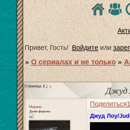
Акт
Привет, Гость!
Войдите
или
заре
»
О сериалах и не только
»
А
Страница:
1
2
»
Джуд 
Поделиться
Марина
Душа форума
Джуд Лоу/Jud