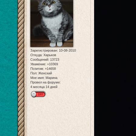
Зарегистрирован
: 10-08-2010
Откуда:
Харьков
Сообщений:
13723
Уважение:
+10369
Позитив:
+14658
Пол:
Женский
Мое имя:
Марина
Провел на форуме:
4 месяца 14 дней