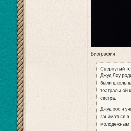
Биография
Свернутый те
Джуд Лоу роди
были школьны
театральной 
сестра.
Джуд рос и уч
заниматься в 
молодежным м