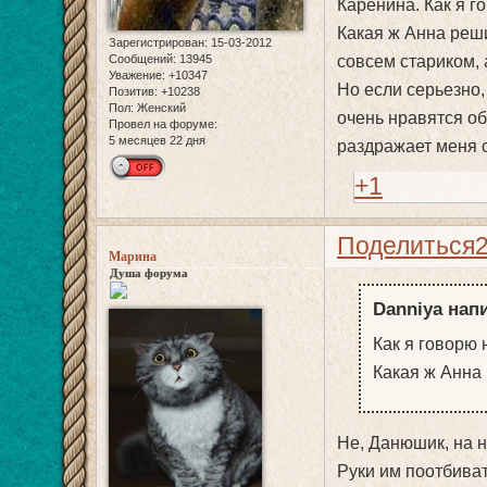
Каренина. Как я 
Какая ж Анна реши
Зарегистрирован
: 15-03-2012
совсем стариком, а 
Сообщений:
13945
Уважение:
+10347
Но если серьезно,
Позитив:
+10238
Пол:
Женский
очень нравятся о
Провел на форуме:
5 месяцев 22 дня
раздражает меня с
+1
Поделиться
Марина
Душа форума
Danniya напи
Как я говорю
Какая ж Анна 
Не, Данюшик, на н
Руки им поотбивать