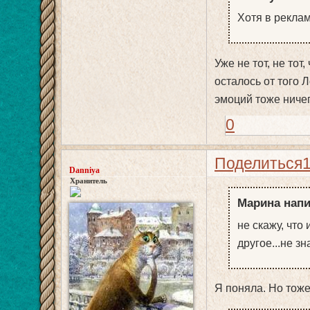
Хотя в реклам
Уже не тот, не тот,
осталось от того Л
эмоций тоже ничег
0
Поделиться
Danniya
Хранитель
Марина напи
не скажу, что 
другое...не зн
Я поняла. Но тоже