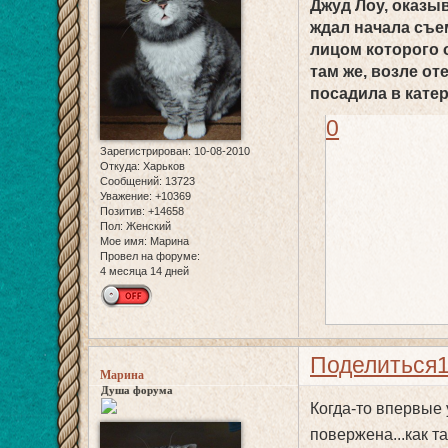
Джуд Лоу, оказыв
ждал начала съе
лицом которого 
там же, возле от
посадила в катер
0
Зарегистрирован
: 10-08-2010
Откуда:
Харьков
Сообщений:
13723
Уважение:
+10369
Позитив:
+14658
Пол:
Женский
Мое имя:
Марина
Провел на форуме:
4 месяца 14 дней
Поделиться
Марина
Душа форума
Когда-то впервые у
повержена...как та