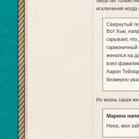
лишь бы только н
исключения когда
Свернутый те
Вот Хью, напр
скрывает, что
гармоничный 
женился на да
взял фамилию
Аарон Тейлор-
безмерно ува
Их жизнь такая же
Марина напи
Неее, моя зай