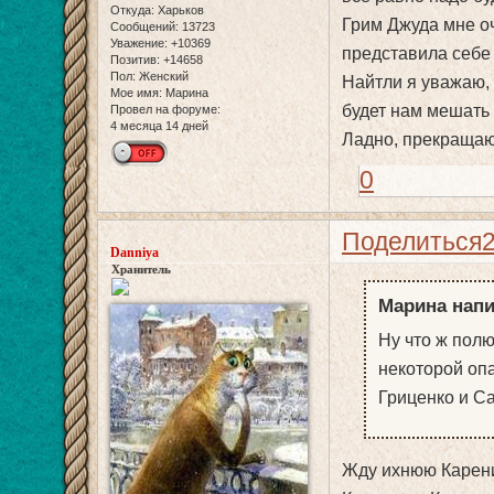
Откуда:
Харьков
Грим Джуда мне оч
Сообщений:
13723
Уважение:
+10369
представила себе 
Позитив:
+14658
Пол:
Женский
Найтли я уважаю, 
Мое имя:
Марина
будет нам мешать
Провел на форуме:
4 месяца 14 дней
Ладно, прекращаю 
0
Поделиться
Danniya
Хранитель
Марина напи
Ну что ж полю
некоторой опа
Гриценко и Са
Жду ихнюю Карени