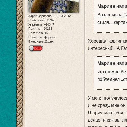
Марина напи
Во времена Га
Зарегистрирован
: 15-03-2012
Сообщений:
13945
стиля....карти
Уважение:
+10347
Позитив:
+10238
Пол:
Женский
Провел на форуме:
Хорошая картинка
5 месяцев 22 дня
интересный.. А Га
Марина напи
что он мне без
побледнел...ст
У меня получилось
и не сразу, мне о
Я приучила себя к 
делает и как выгля