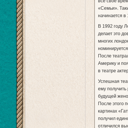
все свое вре
«Семьи». Таки
начинается в 
В 1992 году Л
делает это до
многих лондон
номинируется
После театра
Америку и по
в театре акте
Успешная теа
ему получить 
будущей жено
После этого 
картинах «Гат
получил един
отличился вы