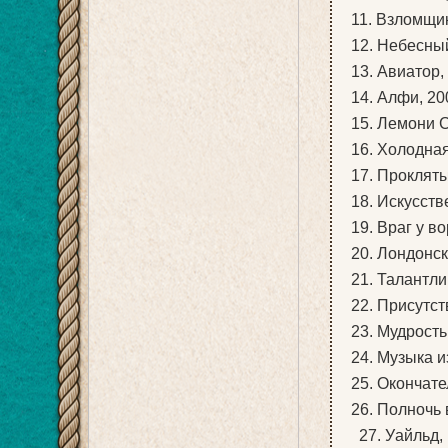
11. Взломщик
12. Небесный
13. Авиатор, 
14. Алфи, 20
15. Лемони Сн
16. Холодная 
17. Прокляты
18. Искусстве
19. Враг у во
20. Лондонски
21. Талантли
22. Присутств
23. Мудрость 
24. Музыка и
25. Окончате
26. Полночь в
27. Уайльд, 1