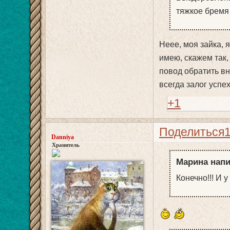
тяжкое бремя
Неее, моя зайка, я
имею, скажем так,
повод обратить вн
всегда залог успех
+1
Поделиться
Danniya
Хранитель
Марина напи
Конечно!!! И у