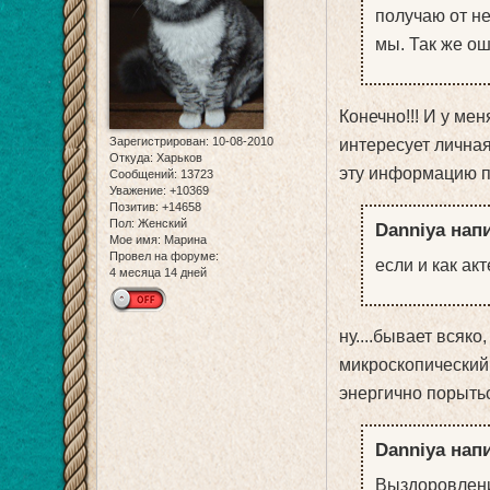
получаю от нег
мы. Так же о
Конечно!!! И у мен
Зарегистрирован
: 10-08-2010
интересует личная 
Откуда:
Харьков
эту информацию пол
Сообщений:
13723
Уважение:
+10369
Позитив:
+14658
Пол:
Женский
Danniya напи
Мое имя:
Марина
Провел на форуме:
если и как ак
4 месяца 14 дней
ну....бывает всяко
микроскопический.
энергично порыться
Danniya напи
Выздоровлени