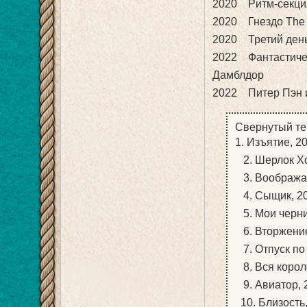
2020 Ритм-секция 
2020 Гнездо The 
2020 Третий день
2022 Фантастичес
Дамблдор
2022 Питер Пэн и
Свернутый те
1. Изъятие, 
2. Шерлок Хо
3. Воображар
4. Сыщик, 20
5. Мои черни
6. Вторжение
7. Отпуск по
8. Вся короле
9. Авиатор, 
10. Близость