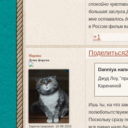
спокойно чувство
большая заслуга 
мне оставалось де
в России фильм в
+1
Поделиться
Марина
Душа форума
Danniya напи
Джуд Лоу, "п
Карениной
Ишь ты, на что зам
полюбопытствуем..!
Поскольку сразу п
Зарегистрирован
: 10-08-2010
все равно надо буд