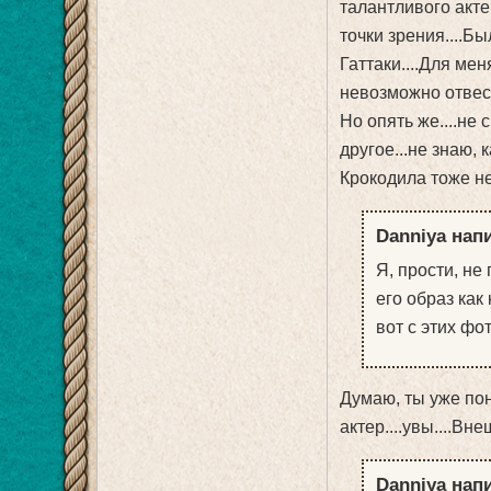
талантливого акте
точки зрения....Б
Гаттаки....Для мен
невозможно отвест
Но опять же....не 
другое...не знаю, к
Крокодила тоже не
Danniya напи
Я, прости, не
его образ ка
вот с этих фо
Думаю, ты уже пон
актер....увы....Вне
Danniya напи