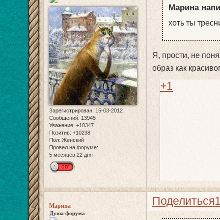
Марина напи
хоть ты тресн
Я, прости, не пон
образ как красив
+1
Зарегистрирован
: 15-03-2012
Сообщений:
13945
Уважение:
+10347
Позитив:
+10238
Пол:
Женский
Провел на форуме:
5 месяцев 22 дня
Поделиться
Марина
Душа форума