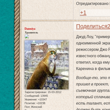
Отредактировано D
+1
Поделиться
Danniya
Хранитель
Джуд Лоу, "приме
одноименной экран
режиссером Джо Р
известного обману
ответил, когда ем
Каренина в фильме
Вообще-то, это т
пришел в проект, 
съемочная группа
Зарегистрирован
: 15-03-2012
Сообщений:
13945
который сплачива
Уважение:
+10347
есть талант, ест
Позитив:
+10238
Пол:
Женский
должен быть кон