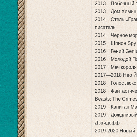
2013 Побочный эф
2013 Дом Хеминг
2014 Отель «Гран
писатель
2014 Чёрное море
2015 Шпион Spy 
2016 Гений Geni
2016 Молодой Пап
2017 Меч короля А
2017—2018 Нео Йо
2018 Голос люкс
2018 Фантастичес
Beasts: The Crime
2019 Капитан Мар
2019 Дождливый д
Дэвидофф
2019-2020 Новый 