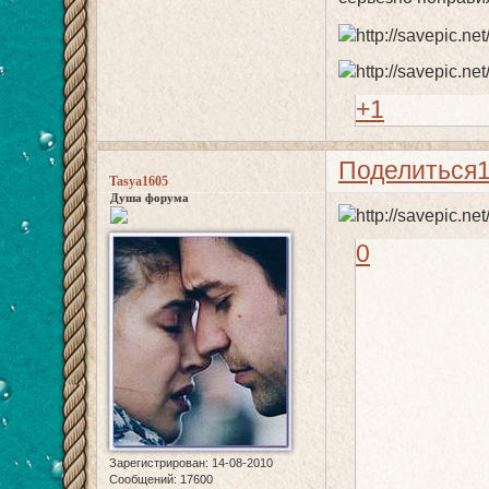
+1
Поделиться
Tasya1605
Душа форума
0
Зарегистрирован
: 14-08-2010
Сообщений:
17600