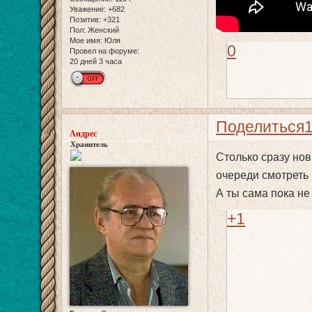
Уважение:
+682
Позитив:
+321
Пол:
Женский
Мое имя:
Юля
0
Провел на форуме:
20 дней 3 часа
Поделиться
Андрес
Хранитель
Столько сразу нов
очереди смотрет
А ты сама пока не
+1