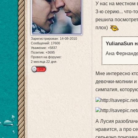
У нас на местном
3-ю серию... что-
решила посмотреть
плох)
Зарегистрирован
: 14-08-2010
YulianaSun н
Сообщений:
17600
Уважение:
+5837
Позитив:
+3695
Ана Фернанде
Провел на форуме:
2 месяца 22 дня
Мне интересно кто
девочки-молнии и 
симпатия, которую
А Лусия разоблачи
нравится, а про с
серьезно понравил