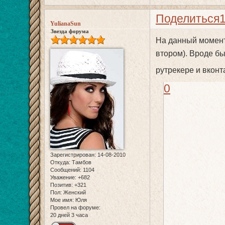
Поделиться
YulianaSun
Звезда форума
На данный момент 
втором). Вроде бы
рутрекере и вкон
0
Зарегистрирован
: 14-08-2010
Откуда:
Тамбов
Сообщений:
1104
Уважение:
+682
Позитив:
+321
Пол:
Женский
Мое имя:
Юля
Провел на форуме:
20 дней 3 часа