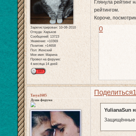
Глянула рейтинг на
рейтингом.
Короче, посмотрим,
0
Зарегистрирован
: 10-08-2010
Откуда:
Харьков
Сообщений:
13723
Уважение:
+10369
Позитив:
+14658
Пол:
Женский
Мое имя:
Марина
Провел на форуме:
4 месяца 14 дней
Поделиться
Tasya1605
Душа форума
YulianaSun н
Защищённые /