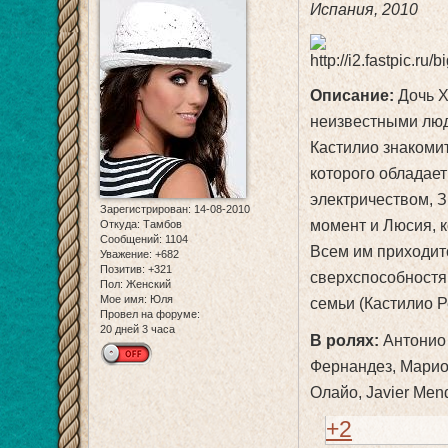
Испания, 2010
Описание:
Дочь Х
неизвестными люд
Кастилио знакомит
которого обладает
электричеством, 
Зарегистрирован
: 14-08-2010
момент и Люсия, 
Откуда:
Тамбов
Сообщений:
1104
Всем им приходит
Уважение:
+682
Позитив:
+321
сверхспособностя
Пол:
Женский
Мое имя:
Юля
семьи (Кастилио Р
Провел на форуме:
20 дней 3 часа
В ролях:
Антонио 
Фернандез, Марио
Олайо, Javier Men
+2