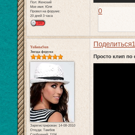
Пол:
Женский
Мое имя:
Юля
0
Провел на форуме:
20 дней 3 часа
Поделиться
YulianaSun
Звезда форума
Просто клип по 
Зарегистрирован
: 14-08-2010
Откуда:
Тамбов
Сообщений:
1104