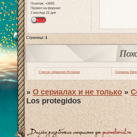
Позитив:
+3695
Провел на форуме:
2 месяца 22 дня
Страница:
1
Пох
Список сериалов Испании
Сериалы Евр
»
О сериалах и не только
»
С
Los protegidos