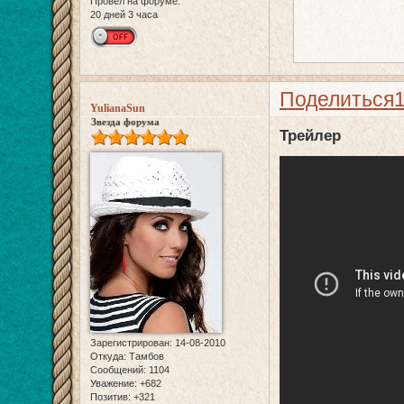
Провел на форуме:
20 дней 3 часа
Поделиться
YulianaSun
Звезда форума
Трейлер
Зарегистрирован
: 14-08-2010
Откуда:
Тамбов
Сообщений:
1104
Уважение:
+682
Позитив:
+321