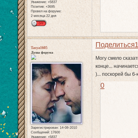
Уважение:
+5837
Позитив:
+3695
Провел на форуме:
2 месяца 22 дня
Поделиться
Tasya1605
Душа форума
Могу смело сказат
конце... начинает
)... поскорей бы 6-
0
Зарегистрирован
: 14-08-2010
Сообщений:
17600
Уважение:
+5837