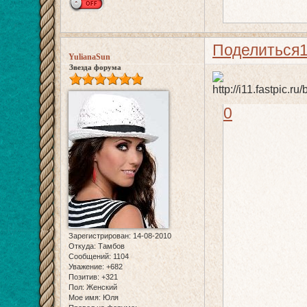
Поделиться
YulianaSun
Звезда форума
0
Зарегистрирован
: 14-08-2010
Откуда:
Тамбов
Сообщений:
1104
Уважение:
+682
Позитив:
+321
Пол:
Женский
Мое имя:
Юля