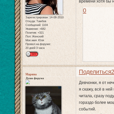
времени хотя бы н
0
Зарегистрирован
: 14-08-2010
Откуда:
Тамбов
Сообщений:
1104
Уважение:
+682
Позитив:
+321
Пол:
Женский
Мое имя:
Юля
Провел на форуме:
20 дней 3 часа
Поделиться
Марина
Душа форума
Девчонки, я от не
я скажу, всё в ней
читала, сразу поду
гораздо более мо
событий.