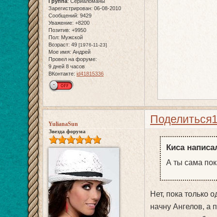
Группа
:
Сериаломаны
Зарегистрирован
: 06-08-2010
Сообщений:
9429
Уважение:
+8200
Позитив:
+9950
Пол:
Мужской
Возраст:
49
[1976-11-23]
Мое имя:
Андрей
Провел на форуме:
9 дней 8 часов
ВКонтакте:
id41815336
Поделиться
YulianaSun
Звезда форума
Киса написал
А ты сама пок
Нет, пока только 
начну Ангелов, а 