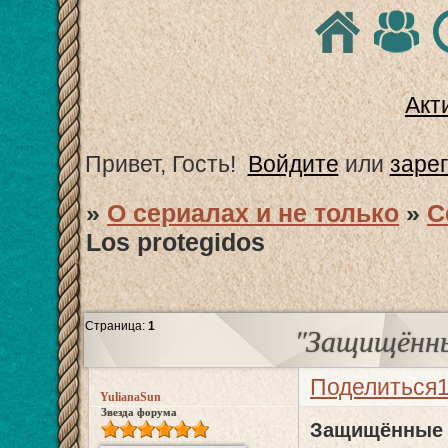
Акт
Привет, Гость!
Войдите
или
заре
»
О сериалах и не только
»
С
Los protegidos
Страница:
1
"Защищённые
Поделиться
YulianaSun
Звезда форума
Защищённые /