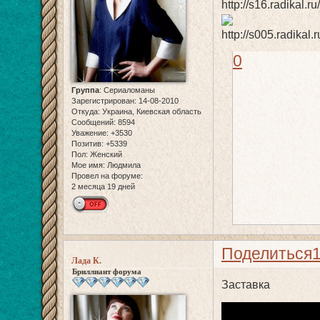
0
Группа
:
Сериаломаны
Зарегистрирован
: 14-08-2010
Откуда:
Украина, Киевская область
Сообщений:
8594
Уважение:
+3530
Позитив:
+5339
Пол:
Женский
Мое имя:
Людмила
Провел на форуме:
2 месяца 19 дней
Поделиться
Лада К.
Бриллиант форума
Заставка