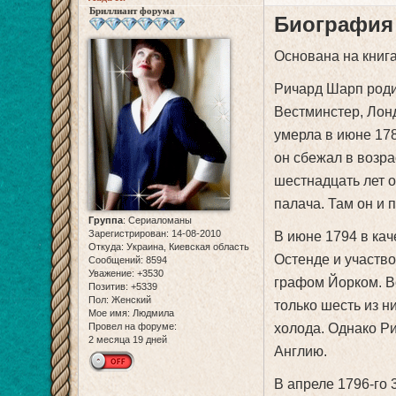
Бриллиант форума
Биография
Основана на книг
Ричард Шарп роди
Вестминстер, Лонд
умерла в июне 178
он сбежал в возра
шестнадцать лет о
палача. Там он и 
Группа
:
Сериаломаны
Зарегистрирован
: 14-08-2010
В июне 1794 в кач
Откуда:
Украина, Киевская область
Остенде и участво
Сообщений:
8594
Уважение:
+3530
графом Йорком. Во
Позитив:
+5339
Пол:
Женский
только шесть из н
Мое имя:
Людмила
Провел на форуме:
холода. Однако Ри
2 месяца 19 дней
Англию.
В апреле 1796-го 