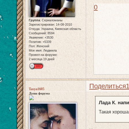
0
Группа
:
Сериаломаны
Зарегистрирован
: 14-08-2010
Откуда:
Украина, Киевская область
Сообщений:
8594
Уважение:
+3530
Позитив:
+5339
Пол:
Женский
Мое имя:
Людмила
Провел на форуме:
2 месяца 19 дней
Поделиться
Tasya1605
Душа форума
Лада К. напи
Такая хороша