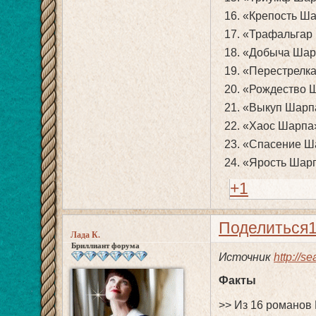
16. «Крепость Ша
17. «Трафальгар 
18. «Добыча Шарп
19. «Перестрелка 
20. «Рождество Ша
21. «Выкуп Шарпа»
22. «Хаос Шарпа»
23. «Спасение Ша
24. «Ярость Шарп
+1
Поделиться
Лада К.
Бриллиант форума
Источник
http://s
Факты
>> Из 16 романов