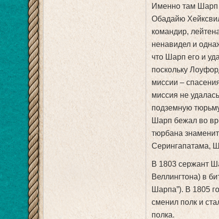
Именно там Шарп 
Обадайю Хейксвил
командир, лейтен
ненавидел и однаж
что Шарп его и уд
поскольку Лоуфор
миссии – спасени
миссия не удалась
подземную тюрьму,
Шарп бежал во вре
тюрбана знаменит
Серингапатама, Ш
В 1803 сержант Ша
Веллингтона) в би
Шарпа”). В 1805 г
сменил полк и ста
полка.