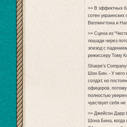
>> В эффектных б
сотен украинских 
Веллингтона и На
>> Сцена из “Чес
лошади через пото
эпизод с падением
режиссеру Тому Кл
Sharpe's Company>
Шон Бин. - У него
солдат, но постоя
офицеров, потому 
полностью уверен 
чувствует себя не 
>> Джейсон Дарр (
Шона Бина, когда 