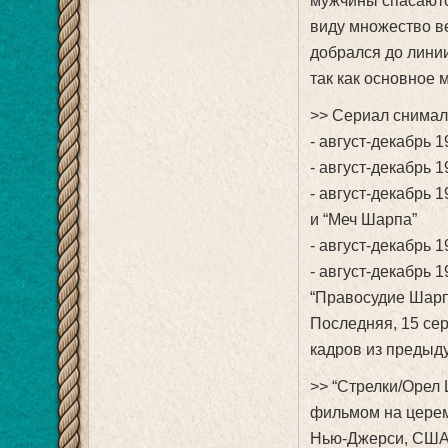
мужчины спасаютс
виду множество ве
добрался до линии
так как основное 
>> Сериал снималс
- август-декабрь 
- август-декабрь 
- август-декабрь 
и “Меч Шарпа”
- август-декабрь 
- август-декабрь 
“Правосудие Шарп
Последняя, 15 сер
кадров из предыд
>> “Стрелки/Орел
фильмом на церем
Нью-Джерси, США. 