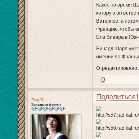
Какое-то время Ш
которую он встрет
Ватерлоо, а потом
Францию, чтобы ещ
Бла Вивара в Южн
Ричард Шарп умер 
имении во Франци
Отредактировано Л
0
Поделиться
Лада К.
Бриллиант форума