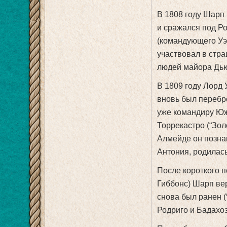
В 1808 году Шарп 
и сражался под Ро
(командующего Уэ
участвовал в стра
людей майора Дьюн
В 1809 году Лорд 
вновь был перебр
уже командиру Юж
Торрекастро (“Зол
Алмейде он познак
Антония, родилась
После короткого 
Гиббонс) Шарп ве
снова был ранен (
Родриго и Бадахоз