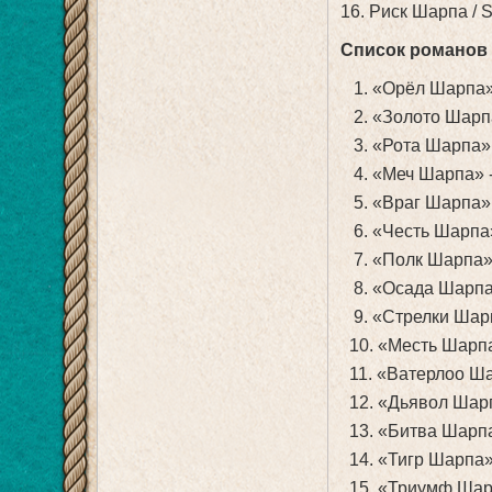
16. Риск Шарпа / S
Список романов 
1. «Орёл Шарпа»
2. «Золото Шарпа
3. «Рота Шарпа» 
4. «Меч Шарпа» -
5. «Враг Шарпа» 
6. «Честь Шарпа»
7. «Полк Шарпа» 
8. «Осада Шарпа»
9. «Стрелки Шарп
10. «Месть Шарпа
11. «Ватерлоо Ша
12. «Дьявол Шарп
13. «Битва Шарпа
14. «Тигр Шарпа»
15. «Триумф Шарп