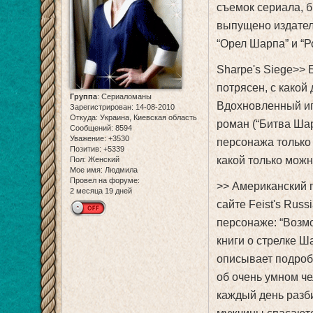
съемок сериала, б
выпущено издатель
“Орел Шарпа” и “Р
Sharpe's Siege>>
потрясен, с какой
Группа
:
Сериаломаны
Вдохновленный иг
Зарегистрирован
: 14-08-2010
Откуда:
Украина, Киевская область
роман (“Битва Шар
Сообщений:
8594
Уважение:
+3530
персонажа только 
Позитив:
+5339
какой только можн
Пол:
Женский
Мое имя:
Людмила
Провел на форуме:
>> Американский 
2 месяца 19 дней
сайте Feist's Russ
персонаже: “Возм
книги о стрелке Ш
описывает подроб
об очень умном че
каждый день разб