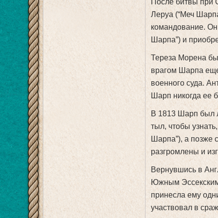
После битвы при 
Леруа (“Меч Шарп
командование. Он
Шарпа”) и приобре
Тереза Морена бы
врагом Шарпа еще
военного суда. Ан
Шарп никогда ее 
В 1813 Шарп был 
тыл, чтобы узнать,
Шарпа”), а позже 
разгромлены и из
Вернувшись в Анг
Южным Эссекским 
принесла ему одн
участвовал в сраж