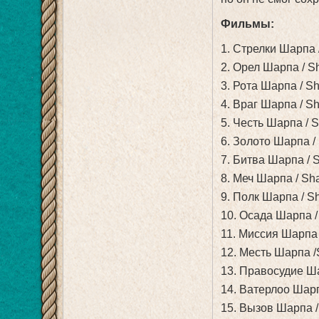
Фильмы:
1. Стрелки Шарпа /
2. Орел Шарпа / S
3. Рота Шарпа / S
4. Враг Шарпа / S
5. Честь Шарпа / S
6. Золото Шарпа / 
7. Битва Шарпа / S
8. Меч Шарпа / Sh
9. Полк Шарпа / S
10. Осада Шарпа /
11. Миссия Шарпа 
12. Месть Шарпа /
13. Правосудие Ша
14. Ватерлоо Шарп
15. Вызов Шарпа /