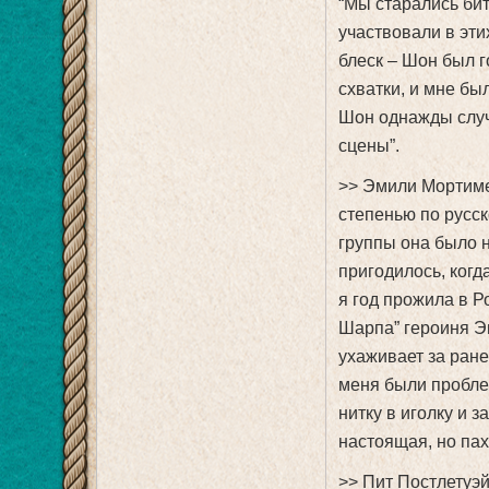
“Мы старались бит
участвовали в эти
блеск – Шон был г
схватки, и мне бы
Шон однажды случ
сцены”.
>> Эмили Мортиме
степенью по русск
группы она было 
пригодилось, когд
я год прожила в Р
Шарпа” героиня Э
ухаживает за ране
меня были проблем
нитку в иголку и 
настоящая, но пах
>> Пит Постлетуэй