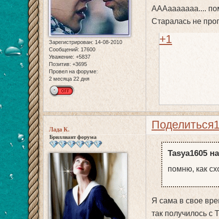
АААааааааа.... пом
Старалась не проп
+1
Зарегистрирован
: 14-08-2010
Сообщений:
17600
Уважение:
+5837
Позитив:
+3695
Провел на форуме:
2 месяца 22 дня
Поделиться
Лада К.
Бриллиант форума
Tasya1605 на
помню, как сх
Я сама в свое вре
так получилось с 