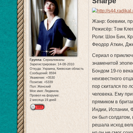
Sharpe
Жанр: боевики, п
Режисёр: Tом Клег
Роли: Шон Бин, К
Феодор Аткин, Дж
Сериал о приключ
Группа
:
Сериаломаны
знаменитой эпопе
Зарегистрирован
: 14-08-2010
Откуда:
Украина, Киевская область
Бондом 19-го века
Сообщений:
8594
Уважение:
+3530
неизвестного отца 
Позитив:
+5339
пор скитался по л
Пол:
Женский
Мое имя:
Людмила
человека. Ему при
Провел на форуме:
2 месяца 19 дней
прямиком в брита
Индии, Испании, 
он был солдатом,
решала исход вел
но он не смог сохр