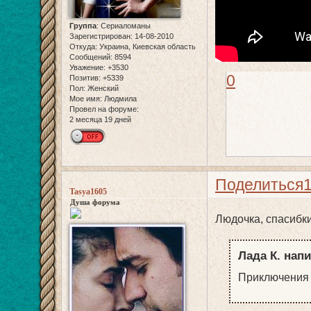
Группа
:
Сериаломаны
Зарегистрирован
: 14-08-2010
Откуда:
Украина, Киевская область
Сообщений:
8594
Уважение:
+3530
0
Позитив:
+5339
Пол:
Женский
Мое имя:
Людмила
Провел на форуме:
2 месяца 19 дней
Поделиться
Tasya1605
Душа форума
Людочка, спасибк
Лада К. напи
Приключения 