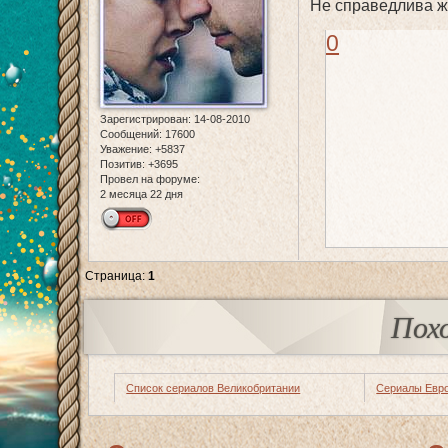
Не справедлива жиз
0
Зарегистрирован
: 14-08-2010
Сообщений:
17600
Уважение:
+5837
Позитив:
+3695
Провел на форуме:
2 месяца 22 дня
Страница:
1
Пох
Список сериалов Великобритании
Сериалы Евр