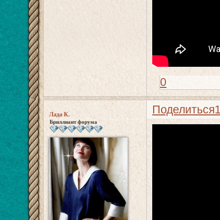
0
Поделиться
Лада К.
Бриллиант форума