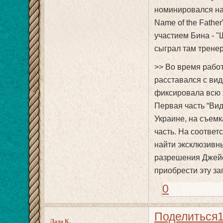
номинировался на 
Name of the Fathe
участием Бина - 
сыграл там трене
>> Во время рабо
расставался с ви
фиксировала всю 
Первая часть “Вид
Украине, на съемк
часть. На соотве
найти эксклюзивн
разрешения Джейс
приобрести эту за
0
Поделиться
Лада К.