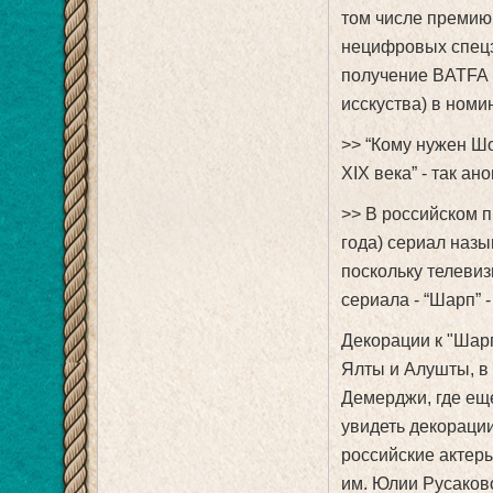
том числе премию 
нецифровых спецэ
получение BATFA 
исскуства) в номи
>> “Кому нужен Шо
XIX века” - так а
>> В российском 
года) сериал наз
поскольку телеви
сериала - “Шарп” 
Декорации к "Шар
Ялты и Алушты, в
Демерджи, где ещ
увидеть декорации
российские актеры
им. Юлии Русаково