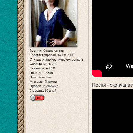
Группа
:
Сериаломаны
Зарегистрирован
: 14-08-2010
Откуда:
Украина, Киевская область
Сообщений:
8594
Уважение:
+3530
Позитив:
+5339
Пол:
Женский
Мое имя:
Людмила
Песня - окончани
Провел на форуме:
2 месяца 19 дней