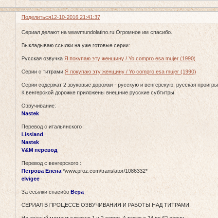
Поделиться
12-10-2016 21:41:37
Сериал делают на wwwmundolatino.ru Огромное им спасибо.
Выкладываю ссылки на уже готовые серии:
Русская озвучка
Я покупаю эту женщину / Yo compro esa mujer (1990)
Серии с титрами
Я покупаю эту женщину / Yo compro esa mujer (1990)
Серии содержат 2 звуковые дорожки - русскую и венгерскую, русская проигр
К венгерской дорожке приложены внешние русские субтитры.
Озвучивание:
Nastek
Перевод с итальянского :
Lissland
Nastek
V&M перевод
Перевод с венгерского :
Петрова Елена
*www.proz.com/translator/1086332*
elvigee
За ссылки спасибо
Вера
СЕРИАЛ В ПРОЦЕССЕ ОЗВУЧИВАНИЯ И РАБОТЫ НАД ТИТРАМИ.
На данный момент сделано 1 и 2 серии. А также с 24 по 62 серии