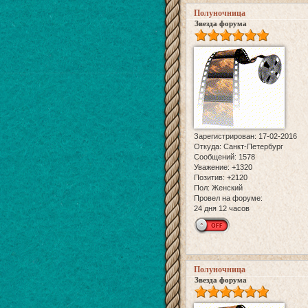
Полуночница
Звезда форума
Зарегистрирован
: 17-02-2016
Откуда:
Санкт-Петербург
Сообщений:
1578
Уважение:
+1320
Позитив:
+2120
Пол:
Женский
Провел на форуме:
24 дня 12 часов
Полуночница
Звезда форума