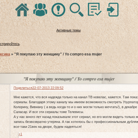
Активные темы
истрируйтесь
.
ксика
»
"Я покупаю эту женщину" / Yo compro esa mujer
"Я покупаю эту женщину" / Yo compro esa mujer
Поделиться
22-07-2013 22:09:52
Мне кажется, что вся надежда только на канал ТВ новелас, кажется. Там пок
сериалы. Благодаря этому каналу мы имеем возможность смотреть Узурпато
Колорину, Вивиану ( а ведь когда-то и о них могли только мечтать!), в декабр
Саласар. И все эти сериалы тоже Телевисы.
А у нас много лет назад показывали этот сериал, но его могли видеть только 
запись безвозвратно утеряна. А так хотелось бы с профессиональным дубля
все-таки 21век на дворе, будем надеяться!
+1