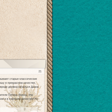
21
азывают старые классические
ршу в прекрасном качестве,
е вроде должна начаться Диана
жители Питера. Боюсь, эта
жом и в хорошем качестве! Но