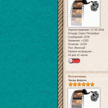
Зарегистрирован
: 17-02-2016
Откуда:
Санкт-Петербург
Сообщений:
1578
Уважение:
+1320
Позитив:
+2120
Пол:
Женский
Провел на форуме:
24 дня 12 часов
Полуночница
Звезда форума