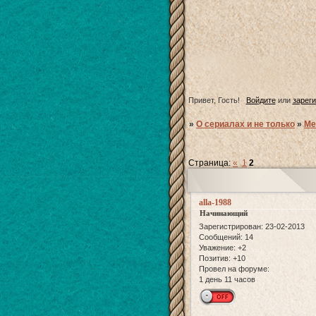
Привет, Гость!
Войдите
или
зарег
»
О сериалах и не только
»
Ме
Страница:
«
1
2
alla-1988
Начинающий
Зарегистрирован
: 23-02-2013
Сообщений:
14
Уважение:
+2
Позитив:
+10
Провел на форуме:
1 день 11 часов