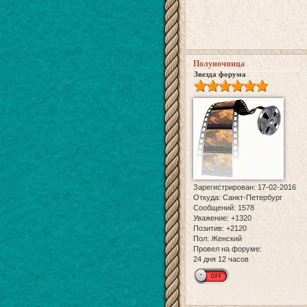
Полуночница
Звезда форума
Зарегистрирован
: 17-02-2016
Откуда:
Санкт-Петербург
Сообщений:
1578
Уважение:
+1320
Позитив:
+2120
Пол:
Женский
Провел на форуме:
24 дня 12 часов