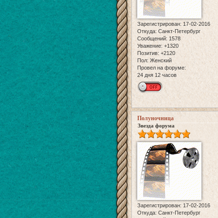
Зарегистрирован
: 17-02-2016
Откуда:
Санкт-Петербург
Сообщений:
1578
Уважение:
+1320
Позитив:
+2120
Пол:
Женский
Провел на форуме:
24 дня 12 часов
Полуночница
Звезда форума
Зарегистрирован
: 17-02-2016
Откуда:
Санкт-Петербург