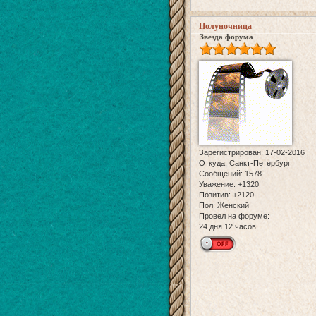
Полуночница
Звезда форума
Зарегистрирован
: 17-02-2016
Откуда:
Санкт-Петербург
Сообщений:
1578
Уважение:
+1320
Позитив:
+2120
Пол:
Женский
Провел на форуме:
24 дня 12 часов