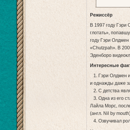
Режиссёр
В 1997 году Гэри
глотать», попавш
году Гэри Олдмен
«Chutzpah». В 20
Эденборо видеокл
Интересные фак
1. Гэри Олдмен и
и однажды даже з
2. С детства явл
3. Одна из его с
Лайла Морс, после
(англ. Nil by mouth)
4. Озвучивал роль