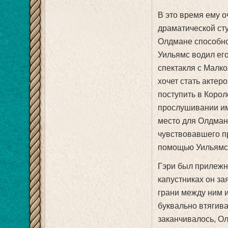
В это время ему 
драматической сту
Олдмане способно
Уильямс водил его
спектакля с Малко
хочет стать актеро
поступить в Коро
прослушивании име
место для Олдмана
чувствовавшего пр
помощью Уильямса
Гэри был прилежн
капустниках он за
грани между ним и
буквально втягива
заканчивалось, О