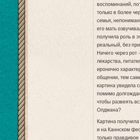
воспоминаний, по
только в более че
семья, непониман
его мать озвучива
получила роль в э
реальный, без при
Ничего через рот 
лекарства, питате
иронично характе
общении, тем сам
картина увидела с
помимо долгождан
чтобы развеять в
Олдмана?
Картина получила
и на Каннском фе
только правдивое 