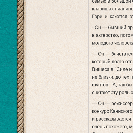
семью в большой 
клавишах пианино
Гэри, и, кажется,
- Он — бывший пр
в актерство, пото
молодого человек
— Он — блистател
который долго отп
Вишеса в "Сиде и 
не близки, до тех 
фунтов. "А, так б
считают эту роль 
— Он — режиссер 
конкурс Каннского
и рассказывается 
очень похожего, м