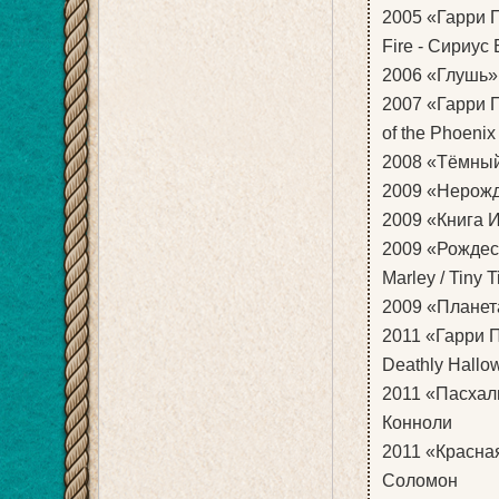
2005 «Гарри По
Fire - Сириус 
2006 «Глушь» 
2007 «Гарри П
of the Phoenix
2008 «Тёмный 
2009 «Нерожд
2009 «Книга Ил
2009 «Рождеств
Marley / Tiny 
2009 «Планета
2011 «Гарри По
Deathly Hallow
2011 «Пасхаль
Конноли
2011 «Красная
Соломон