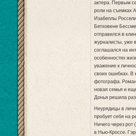
актера. Первым се
роли на съемках А
Изабеллы Россели
Бетховене Бессмер
отправился в клин
журналисты, уже в
соглашался на ин
особенностях жизн
уважение к личнос
своих ошибках. В
фотографа. Роман
новая семья и еще
Донья решила раз
Неурядицы в личн
пробует себя на 
Ничего через рот 
в Нью-Кроссе. Гэр