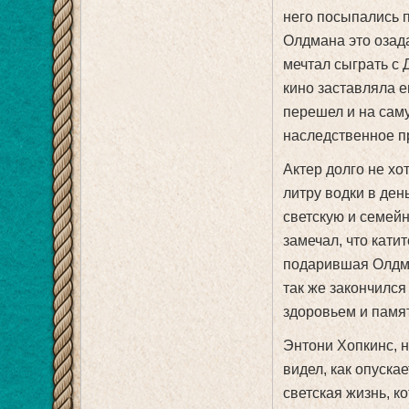
него посыпались 
Олдмана это озада
мечтал сыграть с
кино заставляла е
перешел и на саму
наследственное пр
Актер долго не хо
литру водки в ден
светскую и семейн
замечал, что кати
подарившая Олдма
так же закончился
здоровьем и памя
Энтони Хопкинс, н
видел, как опуска
светская жизнь, к