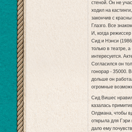
стеной. Он не уча
ходил на кастинги
закончив с красны
Глазго. Все знако
И, когда режиссер
Сид и Нэнси (1986
только в театре, 
интересуется. Акт
Согласился он тол
гонорар - 35000. 
дольше он работал
огромные возможн
Сид Вишес нравилс
казалась примити
Олдмана, чтобы в
открыла для Гэри 
дало ему почувст