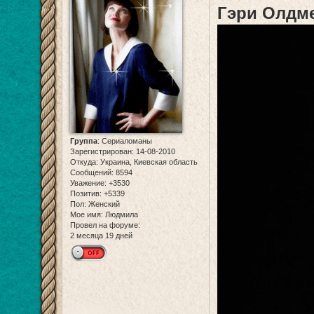
Гэри Олдме
Группа
:
Сериаломаны
Зарегистрирован
: 14-08-2010
Откуда:
Украина, Киевская область
Сообщений:
8594
Уважение:
+3530
Позитив:
+5339
Пол:
Женский
Мое имя:
Людмила
Провел на форуме:
2 месяца 19 дней