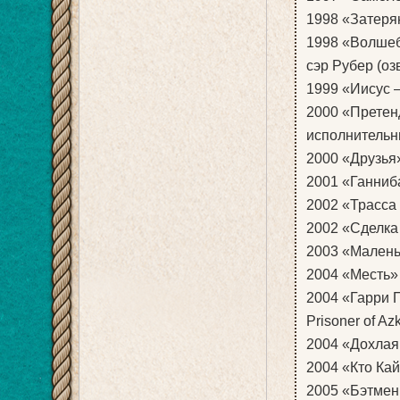
1998 «Затерян
1998 «Волшебн
сэр Рубер (оз
1999 «Иисус —
2000 «Претенд
исполнитель
2000 «Друзья»
2001 «Ганниба
2002 «Трасса 6
2002 «Сделка 
2003 «Маленьк
2004 «Месть» 
2004 «Гарри П
Prisoner of A
2004 «Дохлая 
2004 «Кто Кай
2005 «Бэтмен: