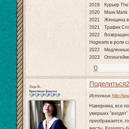
2019 Курьер The 
2020 Манк Mank 
2021 Женщина в о
2021 Трафик Cris
2022 Возвращение 
Hogwarts в роли с
2022 Медленные л
2023 Оппенгейме
0
Поделиться
Лада К.
Бриллиант форума
Источник
http://w
Наверняка, все п
умерших "входят"
преображается, г
жесты. Казалось б