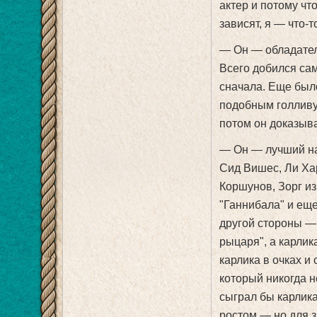
актер и потому чт
зависят, я — что-
— Он — обладател
Всего добился сам
сначала. Еще был
подобным голливу
потом он доказывал
— Он — лучший на
Сид Вишес, Ли Ха
Коршунов, Зорг из
"Ганнибала" и еще
другой стороны —
рыцаря", а карлик
карлика в очках и 
который никогда н
сыграл бы карлика
ростом — но для з