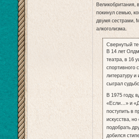
Великобритания, в
покинул семью, ко
двумя сестрами, М
алкоголизма.
Свернутый те
В 14 лет Олд
театра, в 16 
спортивного 
литературу и 
сыграл судьбо
В 1975 году,
«Если…» и «Д
поступить в 
искусства, но
подобрать др
добился стип