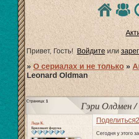
Акт
Привет, Гость!
Войдите
или
заре
»
О сериалах и не только
»
А
Leonard Oldman
Страница:
1
Гэри Олдмен /
Поделиться
Лада К.
Бриллиант форума
Сегодня у этого з