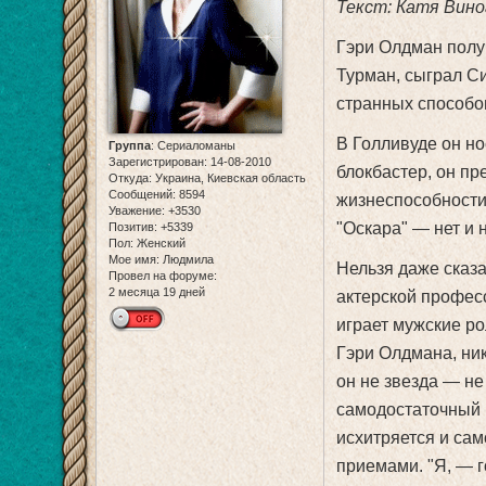
Текст: Катя Вино
Гэри Олдман получ
Турман, сыграл С
странных способо
В Голливуде он нос
Группа
:
Сериаломаны
Зарегистрирован
: 14-08-2010
блокбастер, он пр
Откуда:
Украина, Киевская область
Сообщений:
8594
жизнеспособности
Уважение:
+3530
"Оскара" — нет и 
Позитив:
+5339
Пол:
Женский
Мое имя:
Людмила
Нельзя даже сказа
Провел на форуме:
2 месяца 19 дней
актерской професси
играет мужские рол
Гэри Олдмана, ник
он не звезда — не
самодостаточный и
исхитряется и сам
приемами. "Я, — г