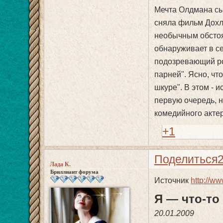
Мечта Олдмана сыг
сняла фильм Дохла
необычным обстоя
обнаруживает в се
подозревающий ро
парней". Ясно, чт
шкуре". В этом - 
первую очередь, н
комедийного актер
+1
Поделиться
Лада К.
Бриллиант форума
Источник
http://ww
Я — что-то
20.01.2009