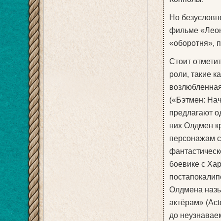
Но безусловн
фильме «Леон
«оборотня», 
Стоит отметит
роли, такие к
возлюбленная»
(«Бэтмен: На
предлагают од
них Олдмен к
персонажам с
фантастическ
боевике с Ха
постапокалип
Олдмена назы
актёрам» (Act
до неузнавае