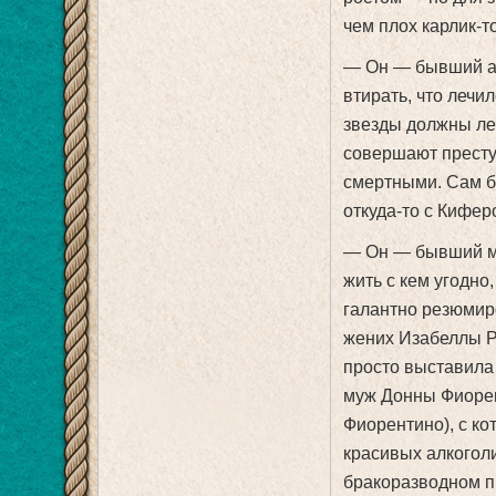
чем плох карлик-т
— Он — бывший ал
втирать, что лечил
звезды должны леч
совершают престу
смертными. Сам б
откуда-то с Кифе
— Он — бывший му
жить с кем угодно
галантно резюмир
жених Изабеллы Р
просто выставила
муж Донны Фиоре
Фиорентино), с ко
красивых алкоголи
бракоразводном пр