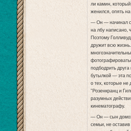
ли камин, который
женился, опять на
— Он — начинал с
на лбу написано, 
Поэтому Голливуд
дружит всю жизнь.
многозначительные
фотографироваться
подбодрить друга 
бутылкой — эта по
о тех, которые не
"Розенкранц и Гил
разумных действи
кинематографу.
— Он — сын домох
семьи, не оставив