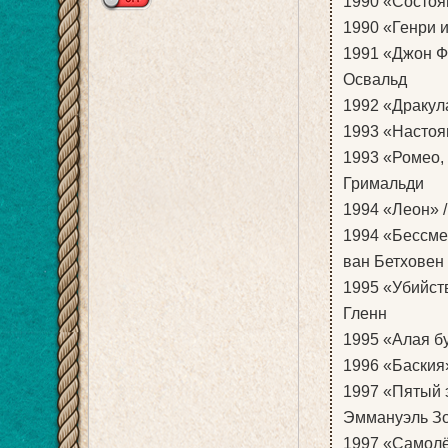
1990 «Состоян
1990 «Генри и
1991 «Джон Ф.
Освальд
1992 «Дракула
1993 «Настоя
1993 «Ромео, 
Гримальди
1994 «Леон» 
1994 «Бессмер
ван Бетховен
1995 «Убийств
Гленн
1995 «Алая бу
1996 «Баския»
1997 «Пятый э
Эммануэль З
1997 «Самолёт