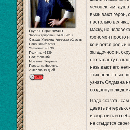
человек, чья душа
вызывают герои, 
настолько велика,
маску, но человек
Группа
:
Сериаломаны
Зарегистрирован
: 14-08-2010
феномен просто не
Откуда:
Украина, Киевская область
Сообщений:
8594
кончается роль и 
Уважение:
+3530
загадочности, ок
Позитив:
+5339
Пол:
Женский
его таланту в скл
Мое имя:
Людмила
Провел на форуме:
называют его нел
2 месяца 19 дней
этих нелестных эп
узнать Олдмана на
созданную людьми
Надо сказать, сам
давать интервью,
изобразить из себ
не стыдится своег