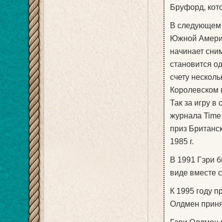
Бруфорд, кото
В следующем 
Южной Америке
начинает сним
становится о
счету нескол
Королевском 
Так за игру в
журнала Time 
приз Британс
1985 г.
В 1991 Гэри 
виде вместе 
К 1995 году п
Олдмен приня