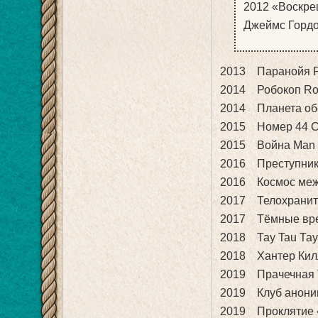
2012 «Воскреш
Джеймс Горд
2013 Паранойя Pa
2014 Робокоп Ro
2014 Планета обез
2015 Номер 44 Ch
2015 Война Man 
2016 Преступник 
2016 Космос меж
2017 Телохраните
2017 Тёмные врем
2018 Тау Tau Та
2018 Хантер Килл
2019 Прачечная 
2019 Клуб аноним
2019 Проклятие 