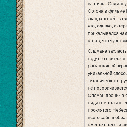
картины, Олдману
Ортона в фильме 
скандальной - в о
что, однако, акте
прикалывался над
узнав, что чувств
Олдмана захлесты
году его пригласи
романтичной экра
уникальной спосо
титанического тру
не поворачивается
Олдман проник в с
видит не только з
проклятого Небес
всего себя в обра
вместе с тем на а