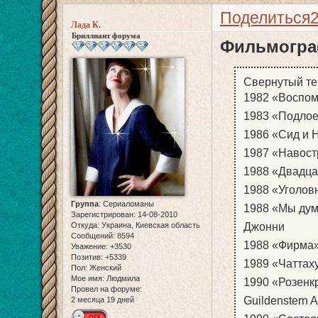
Поделиться
Лада К.
Бриллиант форума
Фильмогр
Свернутый те
1982 «Воспом
1983 «Подлое 
1986 «Сид и Н
1987 «Навостр
1988 «Двадцат
1988 «Уголовн
Группа
:
Сериаломаны
1988 «Мы дума
Зарегистрирован
: 14-08-2010
Джонни
Откуда:
Украина, Киевская область
Сообщений:
8594
1988 «Фирма» 
Уважение:
+3530
Позитив:
+5339
1989 «Чаттаху
Пол:
Женский
Мое имя:
Людмила
1990 «Розенкр
Провел на форуме:
Guildenstern 
2 месяца 19 дней