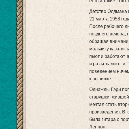
есть и такие, о к
Детство Олдмана п
21 марта 1958 год
После рабочего дн
позднего вечера, 
обращая внимания 
мальчику казалось
пьют и работают,
и разъехались, и 
поведением ничем 
к выпивке.
Однажды Гэри попр
старушки, жившей 
мечтал стать втор
произведения. В ю
была гитара с пор
Леннон.