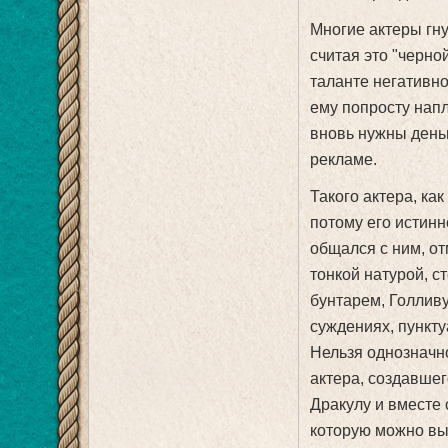
Многие актеры гн
считая это "черной
таланте негативно
ему попросту напл
вновь нужны деньг
рекламе.
Такого актера, ка
потому его истинн
общался с ним, от
тонкой натурой, 
бунтарем, Голливу
суждениях, пункту
Нельзя однозначно
актера, создавшег
Дракулу и вместе 
которую можно вы