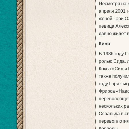
Несмотря на к
апреля 2001 
женой Гэри О
певица Алекс
давно живёт 
Кино
В 1986 году 
ролью Сида, 
Кокса «Сид и
также получи
году Гэри сы
Фрирса «Наво
перевоплощен
нескольких ра
Освальда в с
перевоплотил
Копполы.