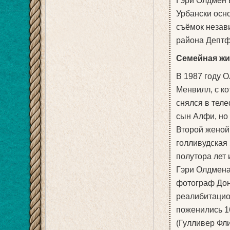
Гэри Олдмен 
Урбански осн
съёмок незав
района Дептфо
Семейная жи
В 1987 году 
Менвилл, с ко
снялся в тел
сын Алфи, но 
Второй женой
голливудская
полутора лет 
Гэри Олдмена
фотограф Дон
реалибитацио
поженились 16
(Гулливер Фли