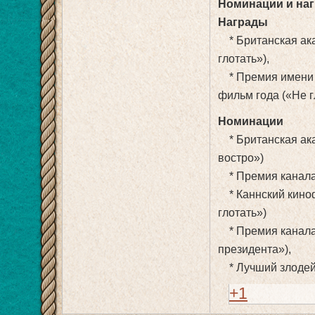
Номинации и на
Награды
* Британская ака
глотать»),
* Премия имени 
фильм года («Не г
Номинации
* Британская ака
востро»)
* Премия канала 
* Каннский киноф
глотать»)
* Премия канала 
президента»),
* Лучший злодей
+1