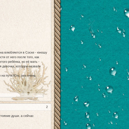
Она влюбляется в Соске - юношу
и от него после того, как
того ребёнка, но её мать -
ая девочка, которую назвали
 на пути Юзу, она очень
2
стояние души. а сейчас