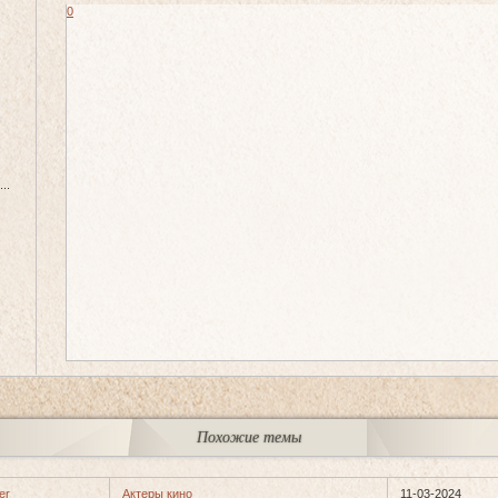
0
..
Похожие темы
er
Актеры кино
11-03-2024