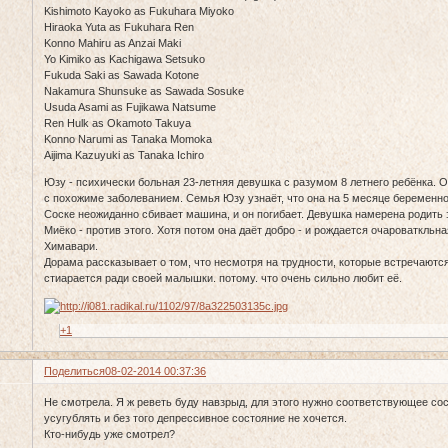
Kishimoto Kayoko as Fukuhara Miyoko
Hiraoka Yuta as Fukuhara Ren
Konno Mahiru as Anzai Maki
Yo Kimiko as Kachigawa Setsuko
Fukuda Saki as Sawada Kotone
Nakamura Shunsuke as Sawada Sosuke
Usuda Asami as Fujikawa Natsume
Ren Hulk as Okamoto Takuya
Konno Narumi as Tanaka Momoka
Aijima Kazuyuki as Tanaka Ichiro
Юзу - психически больная 23-летняя девушка с разумом 8 летнего ребёнка. 
с похожиме заболеванием. Семья Юзу узнаёт, что она на 5 месяце беременност
Соске неожиданно сбивает машина, и он погибает. Девушка намерена родить э
Миёко - против этого. Хотя потом она даёт добро - и рождается очароваткльн
Химавари.
Дорама рассказывает о том, что несмотря на трудности, которые встречаются
стиарается ради своей малышки. потому. что очень сильно любит её.
+1
Поделиться
08-02-2014 00:37:36
Не смотрела. Я ж реветь буду навзрыд, для этого нужно соответствующее со
усугублять и без того депрессивное состояние не хочется.
Кто-нибудь уже смотрел?