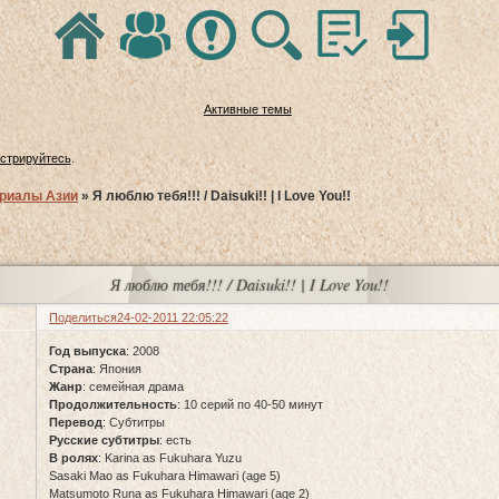
Активные темы
истрируйтесь
.
риалы Азии
»
Я люблю тебя!!! / Daisuki!! | I Love You!!
Я люблю тебя!!! / Daisuki!! | I Love You!!
Поделиться
24-02-2011 22:05:22
Год выпуска
: 2008
Страна
: Япония
Жанр
: семейная драма
Продолжительность
: 10 серий по 40-50 минут
Перевод
: Субтитры
Русские субтитры
: есть
В ролях
: Karina as Fukuhara Yuzu
Sasaki Mao as Fukuhara Himawari (age 5)
Matsumoto Runa as Fukuhara Himawari (age 2)