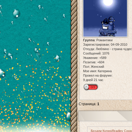
Группа
:
Романтики
Зарегистрирован
: 04-09-2010
Откуда:
Люблино - страна чудес.
Сообщений:
1076
Уважение:
+589
Позитив:
+604
Пол:
Женский
Мое имя:
Катерина
Провел на форуме:
9 дней 21 час
Страница:
1
Брэдли Купер/Bradley Coop