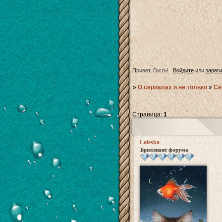
Привет, Гость!
Войдите
или
зарег
»
О сериалах и не только
»
Се
Страница:
1
Laleska
Бриллиант форума