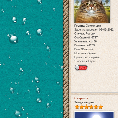
Группа
:
Хохотушки
Зарегистрирован
: 02-01-2011
Откуда:
Россия
Сообщений:
6797
Уважение:
+1436
Позитив:
+1205
Пол:
Женский
Мое имя:
Ольга
Провел на форуме:
1 месяц 21 день
Скарлетт
Звезда форума