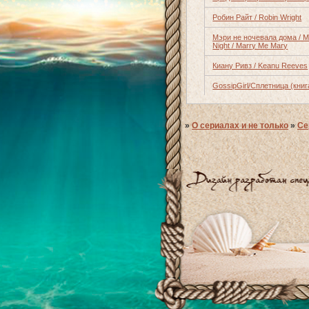
Робин Райт / Robin Wright
Мэри не ночевала дома / Ma
Night / Marry Me Mary
Киану Ривз / Keanu Reeves
GossipGirl/Сплетница (книг
»
О сериалах и не только
»
Се