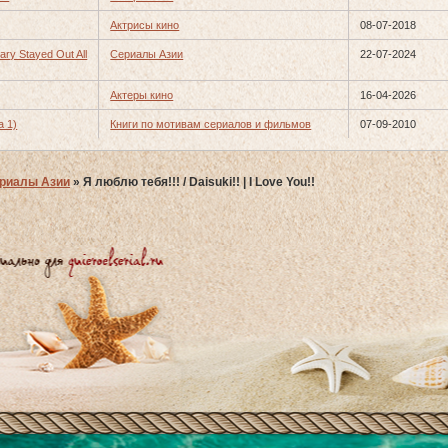
Актрисы кино
08-07-2018
ry Stayed Out All
Сериалы Азии
22-07-2024
Актеры кино
16-04-2026
а 1)
Книги по мотивам сериалов и фильмов
07-09-2010
риалы Азии
»
Я люблю тебя!!! / Daisuki!! | I Love You!!