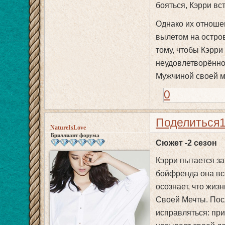
бояться, Кэрри вс
Однако их отноше
вылетом на остров
тому, чтобы Кэрри
неудовлетворённо
Мужчиной своей м
0
Поделиться
NatureIsLove
Бриллиант форума
Сюжет -2 сезон
Кэрри пытается за
бойфренда она всё
осознает, что жиз
Своей Мечты. Пос
исправляться: при