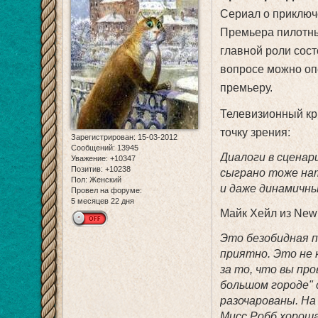
Сериал о приключ
Премьера пилотны
главной роли сост
вопросе можно оп
премьеру.
Телевизионный кр
точку зрения:
Зарегистрирован
: 15-03-2012
Сообщений:
13945
Диалоги в сценар
Уважение:
+10347
Позитив:
+10238
сыграно тоже на
Пол:
Женский
и даже динамичны
Провел на форуме:
5 месяцев 22 дня
Майк Хейл из New 
Это безобидная 
приятно. Это не 
за то, что вы пр
большом городе" 
разочарованы. На
Мисс Робб хороша 