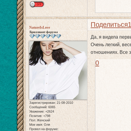
Поделиться
NatureIsLove
Бриллиант форума
Да, я видела перв
Очень легкий, вес
отношениях. Все э
0
Зарегистрирован
: 21-08-2010
Сообщений:
6065
Уважение:
+2624
Позитив:
+798
Пол:
Женский
Мое имя:
Оля
Провел на форуме: