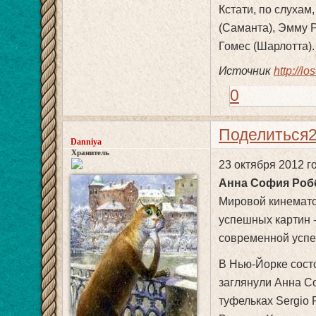
Кстати, по слухам
(Саманта), Эмму Р
Гомес (Шарлотта).
Источник
http://lo
0
Поделиться
Danniya
Хранитель
23 октября 2012 го
Анна София Робб
Мировой кинемато
успешных картин -
современной успе
В Нью-Йорке сост
заглянули Анна Со
туфельках Sergio 