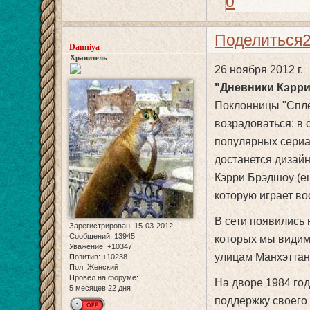
0
Поделиться
Danniya
Хранитель
26 ноября 2012 г.
"Дневники Кэрри
Поклонницы "Спле
возрадоваться: в 
популярных сериал
достанется дизайн
Кэрри Брэдшоу (ещ
которую играет в
В сети появились
Зарегистрирован
: 15-03-2012
Сообщений:
13945
которых мы видим
Уважение:
+10347
улицам Манхэттана
Позитив:
+10238
Пол:
Женский
Провел на форуме:
На дворе 1984 год
5 месяцев 22 дня
поддержку своего 