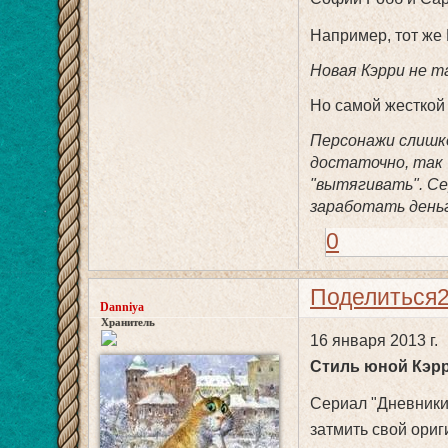
Например, тот же
Новая Кэрри не та
Но самой жесткой 
Персонажи слишк
достаточно, так
"вытягивать". Се
заработать деньг
0
Поделиться
Danniya
Хранитель
16 января 2013 г.
Стиль юной Кэр
Сериал "Дневники 
затмить свой ориг