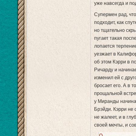
уже навсегда и по
Супермен рад, что
подходит, как спу
но тщательно скры
пугает такая посп
лопается терпение
уезжает в Калифор
об этом Кэрри в п
Ричарду и начинае
изменил ей с дру
бросает его. А в 
прощальной встре
у Миранды начина
Брэйди. Кэрри не 
не жалеет, и в гл
своей мечты, и со
0