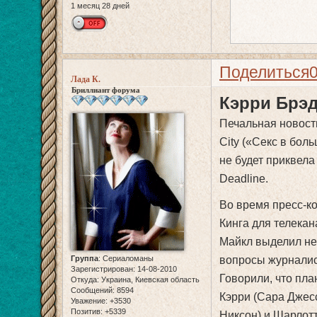
1 месяц 28 дней
Поделиться
Лада К.
Бриллиант форума
Кэрри Брэ
Печальная новост
City («Секс в бол
не будет приквела
Deadline.
Во время пресс-к
Кинга для телекан
Майкл выделил не
Группа
:
Сериаломаны
вопросы журналист
Зарегистрирован
: 14-08-2010
Говорили, что пла
Откуда:
Украина, Киевская область
Сообщений:
8594
Кэрри (Сара Джес
Уважение:
+3530
Позитив:
+5339
Никсон) и Шарлотт