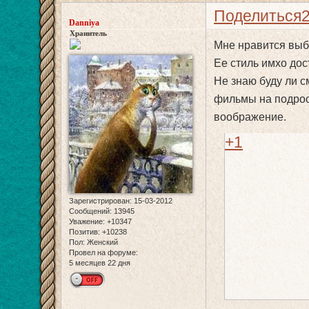
Поделиться
Danniya
Хранитель
Мне нравится выб
Ее стиль имхо дос
Не знаю буду ли с
фильмы на подрос
воображение.
+1
Зарегистрирован
: 15-03-2012
Сообщений:
13945
Уважение:
+10347
Позитив:
+10238
Пол:
Женский
Провел на форуме:
5 месяцев 22 дня