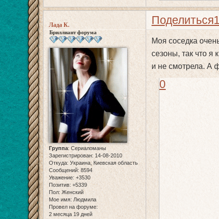
Поделиться
Лада К.
Бриллиант форума
Моя соседка очень
сезоны, так что я
и не смотрела. А
0
Группа
:
Сериаломаны
Зарегистрирован
: 14-08-2010
Откуда:
Украина, Киевская область
Сообщений:
8594
Уважение:
+3530
Позитив:
+5339
Пол:
Женский
Мое имя:
Людмила
Провел на форуме:
2 месяца 19 дней