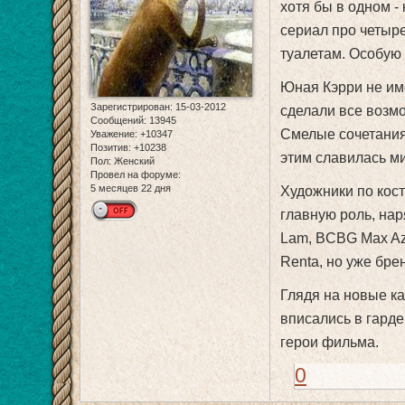
хотя бы в одном -
сериал про четыре
туалетам. Особую 
Юная Кэрри не им
Зарегистрирован
: 15-03-2012
сделали все возмо
Сообщений:
13945
Смелые сочетания,
Уважение:
+10347
Позитив:
+10238
этим славилась ми
Пол:
Женский
Провел на форуме:
5 месяцев 22 дня
Художники по ко
главную роль, наряд
Lam, BCBG Max Azri
Renta, но уже бре
Глядя на новые ка
вписались в гарде
герои фильма.
0