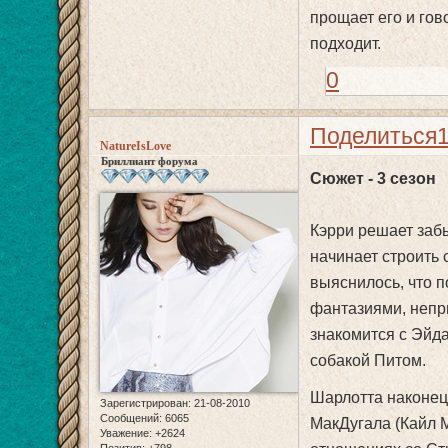
прощает его и гов
подходит.
0
Поделиться
NatureIsLove
Бриллиант форума
Сюжет - 3 сезон
Кэрри решает забы
начинает строить 
выяснилось, что 
фантазиями, непр
знакомится с Эйд
собакой Питом.
Шарлотта наконец
Зарегистрирован
: 21-08-2010
Сообщений:
6065
МакДугала (Кайл М
Уважение:
+2624