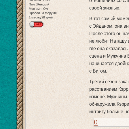
отношениях со Сти
Позитив:
+798
Пол:
Женский
своей жизнью.
Мое имя:
Оля
Провел на форуме:
1 месяц 28 дней
В тот самый момен
с Эйданом, она в
После этого он нач
не любит Наташу и
где она оказалась
сцена и Мужчина Е
начинается двойна
с Бигом.
Третий сезон зак
расстванием Кэрри
измене. Мужчины Е
обнаружила Кэрри 
интригу больше н
0