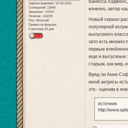
Ванесса Хадженс, 
Зарегистрирован
: 15-03-2012
Сообщений:
13945
конечно, автор н
Уважение:
+10347
Позитив:
+10238
Новый сериал рас
Пол:
Женский
Провел на форуме:
популярной колумн
5 месяцев 22 дня
выпускного класса
зато есть множес
первые влюбленнос
еще и выпускные 
старым, как мир, 
Вряд ли Анне Соф
юной актрисы есть
это - оценим в янв
источник
http://www.sple