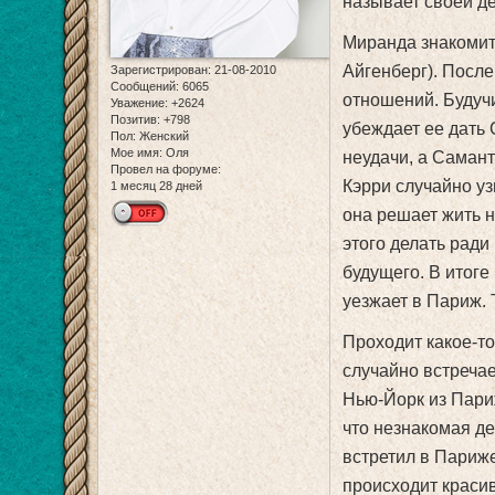
называет своей д
Миранда знакомит
Айгенберг). После 
Зарегистрирован
: 21-08-2010
Сообщений:
6065
отношений. Будуч
Уважение:
+2624
Позитив:
+798
убеждает ее дать
Пол:
Женский
Мое имя:
Оля
неудачи, а Самант
Провел на форуме:
Кэрри случайно уз
1 месяц 28 дней
она решает жить н
этого делать ради
будущего. В итог
уезжает в Париж. 
Проходит какое-то
случайно встречае
Нью-Йорк из Пари
что незнакомая де
встретил в Париже
происходит краси