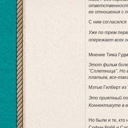
ответственность.
ее отношения с п
С ним согласился 
Уже по трем перв
опережает всех 
Мнение Тима Гудма
Этот фильм более
"Сплетница". Но 
платьев, все-так
Мэтью Гилберт из 
Это приятный по
Коннектикуте в 
Но были и те, кто
Софии Робб и Сар