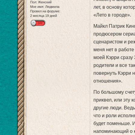
Пол:
Женский
лет, в основу кот
Мое имя:
Людмила
Провел на форуме:
«Лето в городе».
2 месяца 19 дней
Майкл Патрик Кин
продюсером сериа
сценаристом и ре
меня нет в работе
моей Кэрри сразу 3
родители и все та
повернуть Кэрри н
отношения».
По большому счету
приквел, или эту 
другие люди. Ведь
что и роли исполн
будет поменьше. И
напоминающий о к