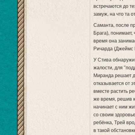
встречаются до те
замуж, на что та о
Саманта, после п
Брага), понимает,
время она занима
Ричарда (Джеймс Р
У Стива обнаружи
жалости, для "под
Миранда решает де
отказывается от э
вместе растить реб
же время, решив к
начинает с ним жи
со своим здоровье
ребёнка, Трей вро
в такой обстановк