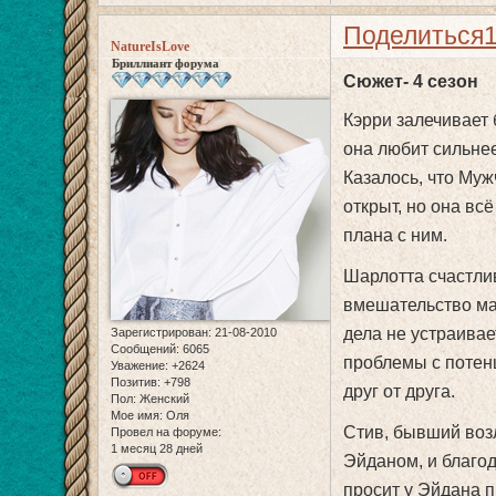
Поделиться
NatureIsLove
Бриллиант форума
Сюжет- 4 сезон
Кэрри залечивает
она любит сильнее
Казалось, что Муж
открыт, но она в
плана с ним.
Шарлотта счастлив
вмешательство ма
дела не устраивае
Зарегистрирован
: 21-08-2010
Сообщений:
6065
проблемы с потен
Уважение:
+2624
Позитив:
+798
друг от друга.
Пол:
Женский
Мое имя:
Оля
Стив, бывший воз
Провел на форуме:
1 месяц 28 дней
Эйданом, и благод
просит у Эйдана п