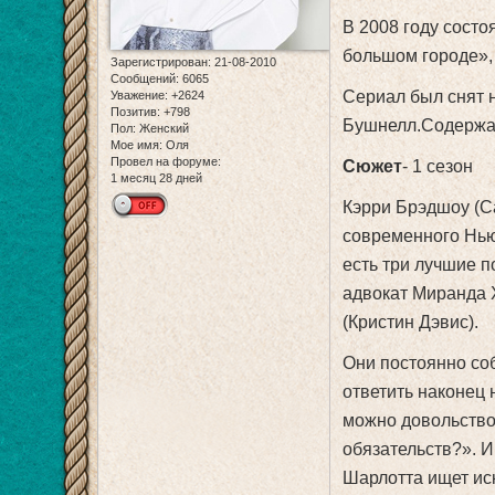
В 2008 году сост
большом городе»,
Зарегистрирован
: 21-08-2010
Сообщений:
6065
Сериал был снят 
Уважение:
+2624
Позитив:
+798
Бушнелл.Содерж
Пол:
Женский
Мое имя:
Оля
Провел на форуме:
Сюжет
- 1 сезон
1 месяц 28 дней
Кэрри Брэдшоу (С
современного Нью
есть три лучшие 
адвокат Миранда 
(Кристин Дэвис).
Они постоянно со
ответить наконец
можно довольство
обязательств?». И
Шарлотта ищет иск