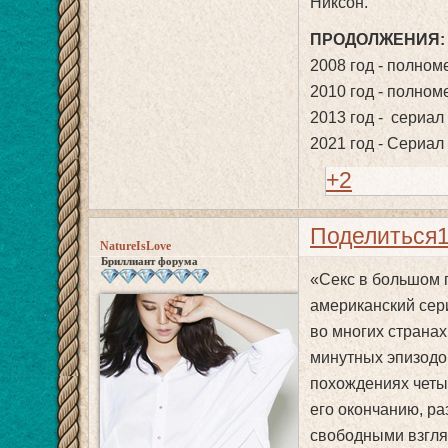
Никсон.
ПРОДОЛЖЕНИЯ:
2008 год - полно
2010 год - полно
2013 год - сериал 
2021 год - Сериал 
+2
Поделиться
NatureIsLove
Бриллиант форума
«Секс в большом г
американский сер
во многих странах
минутных эпизодо
похождениях четыр
его окончанию, ра
свободными взгля