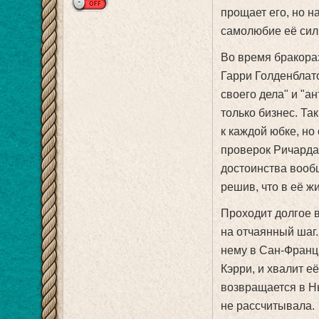
прощает его, но н
самолюбие её сил
Во время бракора
Гарри Голденблат
своего дела" и "
только бизнес. Т
к каждой юбке, но
проверок Ричарда,
достоинства вооб
решив, что в её ж
Проходит долгое в
на отчаянный шаг.
нему в Сан-Франц
Кэрри, и хвалит её
возвращается в Н
не рассчитывала.