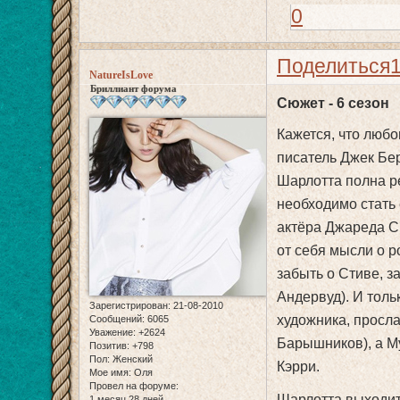
0
Поделиться
NatureIsLove
Бриллиант форума
Сюжет - 6 сезон
Кажется, что люб
писатель Джек Бер
Шарлотта полна ре
необходимо стать 
актёра Джареда См
от себя мысли о р
забыть о Стиве, 
Андервуд). И толь
Зарегистрирован
: 21-08-2010
художника, просл
Сообщений:
6065
Уважение:
+2624
Барышников), а М
Позитив:
+798
Пол:
Женский
Кэрри.
Мое имя:
Оля
Провел на форуме:
Шарлотта выходит
1 месяц 28 дней