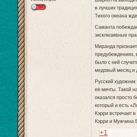
в лучших традици
Тихого океана жде
Саманта побеждает
эксклюзивные пра
Миранда признаетс
предубеждениях, в
было с ней случит
медовый месяц и 
Русский художник 
её мечты. Такой н
оказался просто б
который и есть «
Кэрри встречает в
Кэрри и Мужчина 
+1