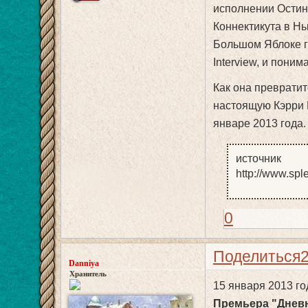
исполнении Остин
Коннектикута в Н
Большом Яблоке г
Interview, и поним
Как она превратит
настоящую Кэрри 
январе 2013 года.
источник
http://www.sple
0
Поделиться
Danniya
Хранитель
15 января 2013 го
Премьера "Дневн