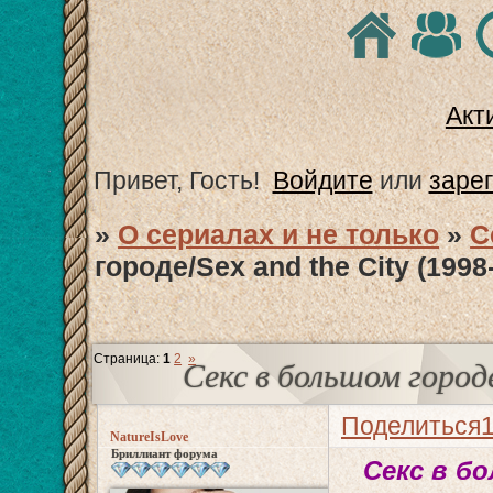
Акт
Привет, Гость!
Войдите
или
заре
»
О сериалах и не только
»
С
городе/Sex and the City (1998
Страница:
1
2
»
Секс в большом городе
Поделиться
NatureIsLove
Бриллиант форума
Секс в б