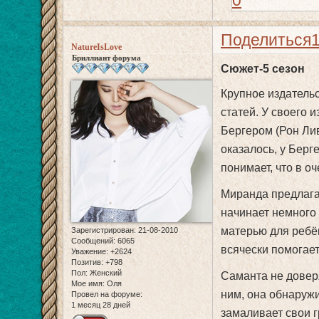
Поделиться
NatureIsLove
Бриллиант форума
Сюжет-5 сезон
Крупное издательс
статей. У своего 
Бергером (Рон Лив
оказалось, у Берг
понимает, что в о
Миранда предлага
начинает немного 
матерью для ребён
Зарегистрирован
: 21-08-2010
Сообщений:
6065
всячески помогает
Уважение:
+2624
Позитив:
+798
Пол:
Женский
Саманта не доверя
Мое имя:
Оля
ним, она обнаружи
Провел на форуме:
1 месяц 28 дней
замаливает свои 