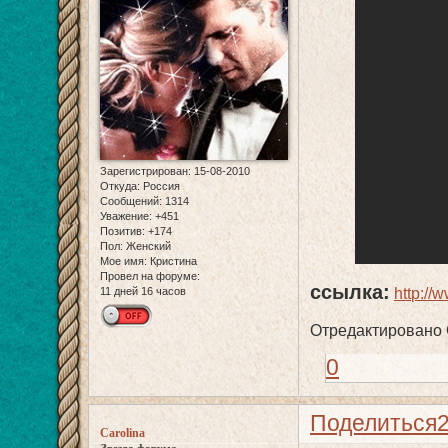
Зарегистрирован
: 15-08-2010
Откуда:
Россия
Сообщений:
1314
Уважение:
+451
Позитив:
+174
Пол:
Женский
Мое имя:
Кристина
Провел на форуме:
ссылка:
11 дней 16 часов
http:/
Отредактировано C
0
Поделиться
Carolina