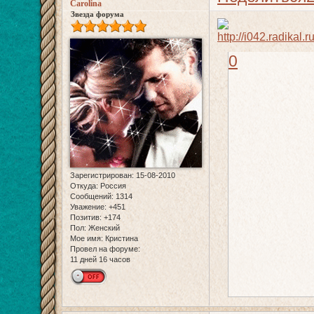
Carolina
Звезда форума
0
Зарегистрирован
: 15-08-2010
Откуда:
Россия
Сообщений:
1314
Уважение:
+451
Позитив:
+174
Пол:
Женский
Мое имя:
Кристина
Провел на форуме:
11 дней 16 часов