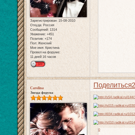
Зарегистрирован
: 15-08-2010
Откуда:
Россия
Сообщений:
1314
Уважение:
+451
Позитив:
+174
Пол:
Женский
Мое имя:
Кристина
Провел на форуме:
11 дней 16 часов
Поделиться
Carolina
Звезда форума
0