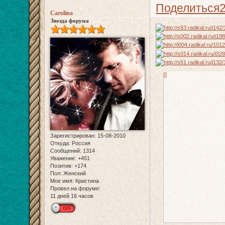
Поделиться
Carolina
Звезда форума
0
Зарегистрирован
: 15-08-2010
Откуда:
Россия
Сообщений:
1314
Уважение:
+451
Позитив:
+174
Пол:
Женский
Мое имя:
Кристина
Провел на форуме:
11 дней 16 часов