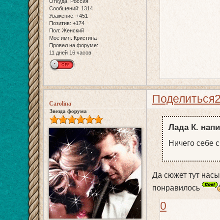
Откуда:
Россия
Сообщений:
1314
Уважение:
+451
Позитив:
+174
Пол:
Женский
Мое имя:
Кристина
Провел на форуме:
11 дней 16 часов
Поделиться
Carolina
Звезда форума
Лада К. напи
Ничего себе 
Да сюжет тут насы
понравилось
0