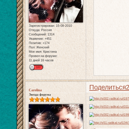
Зарегистрирован
: 15-08-2010
Откуда:
Россия
Сообщений:
1314
Уважение:
+451
Позитив:
+174
Пол:
Женский
Мое имя:
Кристина
Провел на форуме:
11 дней 16 часов
Поделиться
Carolina
Звезда форума