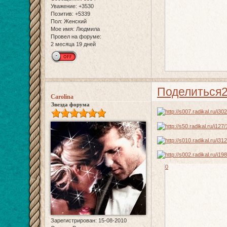
Уважение:
+3530
Позитив:
+5339
Пол:
Женский
Мое имя:
Людмила
Провел на форуме:
2 месяца 19 дней
Поделиться
Carolina
Звезда форума
0
Зарегистрирован
: 15-08-2010