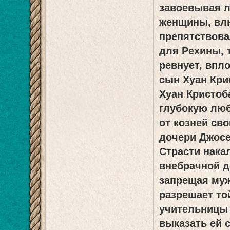
завоевывая л
женщины, влю
препятствова
для Рехины, 
ревнует, впл
сын Хуан Крис
Хуан Кристоб
глубокую люб
от козней сво
дочери Джосе
Страсти нака
внебрачной д
запрещая му
разрешает то
учительницы 
выказать ей 