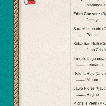
.......... Mariángela
Edith Gonzalez
(Э
.......... Jocelyn
Sara Maldonado (
.......... Paulina
Sebastian Rulli (С
.......... Juan Crist
Ernesto Laguardia
.......... Leonardo
Helena Rojo (Элен
.......... Miriam
Laura Flores (Лау
.......... Regina
Michelle Vieth (Ми