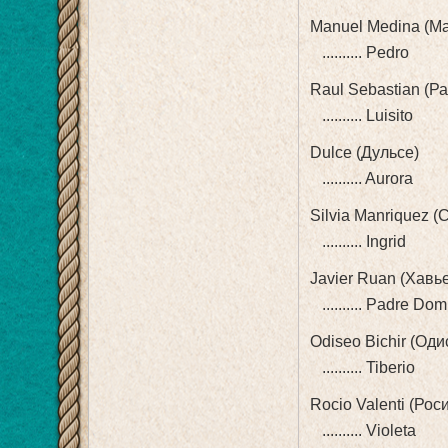
Manuel Medina (М
.......... Pedro
Raul Sebastian (Р
.......... Luisito
Dulce (Дульсе)
.......... Aurora
Silvia Manriquez 
.......... Ingrid
Javier Ruan (Хавь
.......... Padre Do
Odiseo Bichir (Од
.......... Tiberio
Rocio Valenti (Рос
.......... Violeta