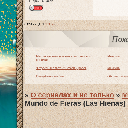
11 дней 16 часов
Страница:
1
2
3
»
Пох
Мексиканские сериалы в алфавитном
Мексика
порядке
"Страсть и власть"/ Pasión y poder
Мексика
Свадебный альбом
Общий форум
»
О сериалах и не только
»
М
Mundo de Fieras (Las Hienas)