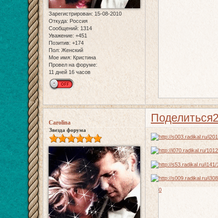
Зарегистрирован
: 15-08-2010
Откуда:
Россия
Сообщений:
1314
Уважение:
+451
Позитив:
+174
Пол:
Женский
Мое имя:
Кристина
Провел на форуме:
11 дней 16 часов
Поделиться
Carolina
Звезда форума
0