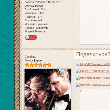
Зарегистрирован
: 15-08-2010
Откуда:
Россия
Сообщений:
1314
Уважение:
+451
Позитив:
+174
Пол:
Женский
Мое имя:
Кристина
Провел на форуме:
11 дней 16 часов
Поделиться
Carolina
Звезда форума
0