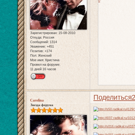
0
Зарегистрирован
: 15-08-2010
Откуда:
Россия
Сообщений:
1314
Уважение:
+451
Позитив:
+174
Пол:
Женский
Мое имя:
Кристина
Провел на форуме:
11 дней 16 часов
Поделиться
Carolina
Звезда форума