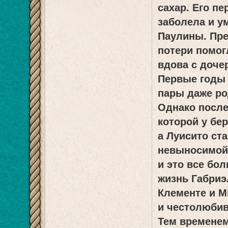
сахар. Его пе
заболела и у
Паулины. Пре
потери помог
вдова с доче
Первые годы 
пары даже ро
Однако после
которой у б
а Луисито ст
невыносимой 
и это все бол
жизнь Габриэ
Клементе и М
и честолюбив
Тем временем