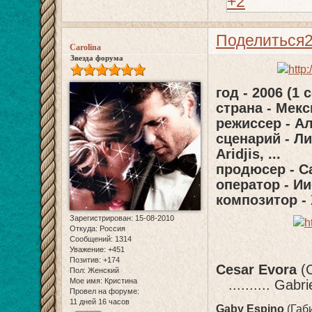
+2
Поделиться
Carolina
Звезда форума
год - 2006 (1 
страна - Мекс
режиссер - А
сценарий - Л
Aridjis, ...
продюсер - С
оператор - И
композитор -
Зарегистрирован
: 15-08-2010
Откуда:
Россия
Сообщений:
1314
Уважение:
+451
Позитив:
+174
Cesar Evora
(С
Пол:
Женский
Мое имя:
Кристина
.......... Gabr
Провел на форуме:
11 дней 16 часов
Gaby Espino
(Габ