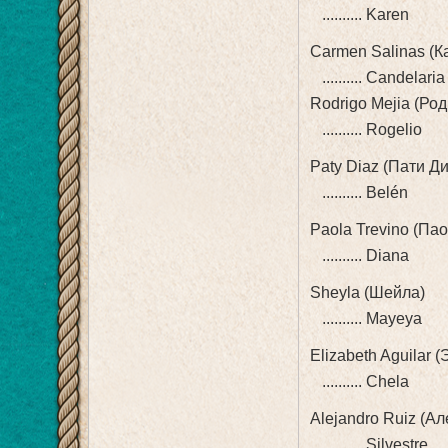
.......... Karen
Carmen Salinas (
.......... Candelaria
Rodrigo Mejia (Ро
.......... Rogelio
Paty Diaz (Пати Д
.......... Belén
Paola Trevino (Па
.......... Diana
Sheyla (Шейла)
.......... Mayeya
Elizabeth Aguilar 
.......... Chela
Alejandro Ruiz (А
.......... Silvestre