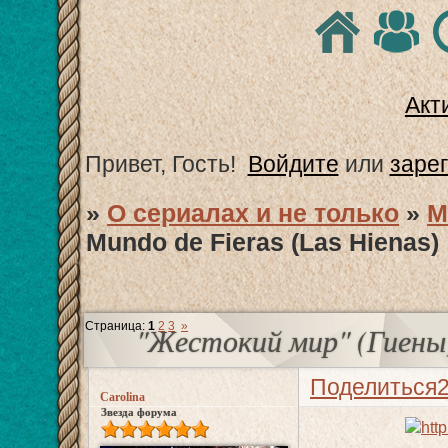
Акт
Привет, Гость!
Войдите
или
заре
»
О сериалах и не только
»
М
Mundo de Fieras (Las Hienas)
Страница:
1
2
3
»
"Жестокий мир" (Гиены) 
Поделиться
Carolina
Звезда форума