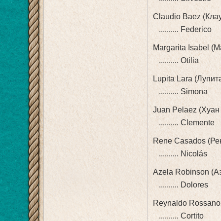
Claudio Baez (Кла
.......... Federico
Margarita Isabel (
.......... Otilia
Lupita Lara (Лупит
.......... Simona
Juan Pelaez (Хуан
.......... Clemente
Rene Casados (Ре
.......... Nicolás
Azela Robinson (А
.......... Dolores
Reynaldo Rossano
.......... Cortito