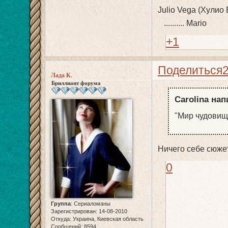
Julio Vega (Хулио 
.......... Mario
+1
Поделиться
Лада К.
Бриллиант форума
Carolina нап
"Мир чудовищ
Ничего себе сюже
0
Группа
:
Сериаломаны
Зарегистрирован
: 14-08-2010
Откуда:
Украина, Киевская область
Сообщений:
8594