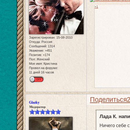
+1
Зарегистрирован
: 15-08-2010
Откуда:
Россия
Сообщений:
1314
Уважение:
+451
Позитив:
+174
Пол:
Женский
Мое имя:
Кристина
Провел на форуме:
11 дней 16 часов
Поделиться
Glazky
Модератор
Лада К. напи
Ничего себе 