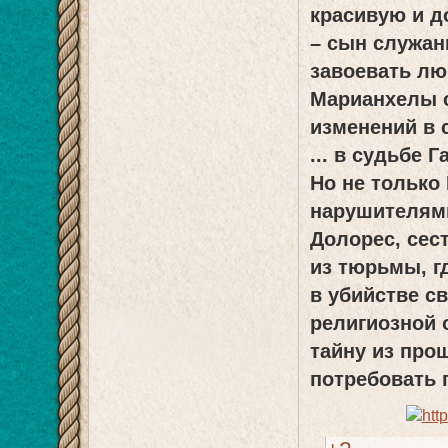
красивую и 
– сын служан
завоевать лю
Марианхелы 
изменений в 
... в судьбе 
Но не только
нарушителями
Долорес, сес
из тюрьмы, г
в убийстве с
религиозной 
тайну из прош
потребовать п