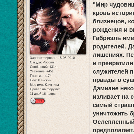
"Мир чудовищ
кровь истори
близнецов, к
рождения и в
Габриэль име
родителей. Д
лишениях. Пе
Зарегистрирован
: 15-08-2010
и превратили 
Откуда:
Россия
Сообщений:
1314
служителей п
Уважение:
+451
Позитив:
+174
правды о сущ
Пол:
Женский
Мое имя:
Кристина
Дэмиане неко
Провел на форуме:
11 дней 16 часов
изливает на 
самый страшн
уничтожить б
Ослепленный
предполагает