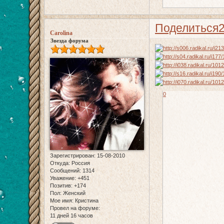
Поделиться
Carolina
Звезда форума
0
Зарегистрирован
: 15-08-2010
Откуда:
Россия
Сообщений:
1314
Уважение:
+451
Позитив:
+174
Пол:
Женский
Мое имя:
Кристина
Провел на форуме:
11 дней 16 часов