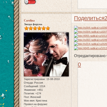
Поделиться
Carolina
Звезда форума
Отредактировано C
0
Зарегистрирован
: 15-08-2010
Откуда:
Россия
Сообщений:
1314
Уважение:
+451
Позитив:
+174
Пол:
Женский
Мое имя:
Кристина
Провел на форуме: