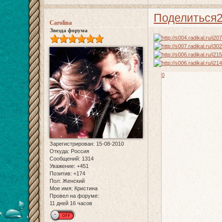
Поделиться
Carolina
Звезда форума
0
Зарегистрирован
: 15-08-2010
Откуда:
Россия
Сообщений:
1314
Уважение:
+451
Позитив:
+174
Пол:
Женский
Мое имя:
Кристина
Провел на форуме:
11 дней 16 часов