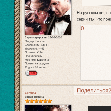
На русском нет, н
серии так, что пон
0
Зарегистрирован
: 15-08-2010
Откуда:
Россия
Сообщений:
1314
Уважение:
+451
Позитив:
+174
Пол:
Женский
Мое имя:
Кристина
Провел на форуме:
11 дней 16 часов
Поделиться
Carolina
Звезда форума