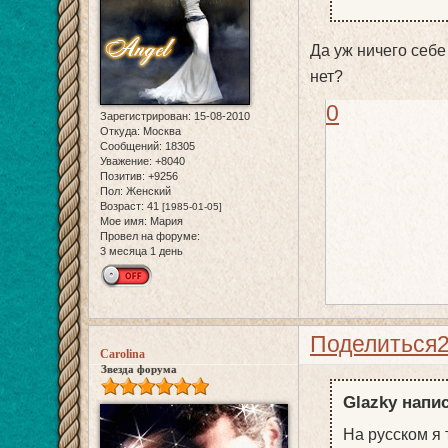
Да уж ничего себ
нет?
0
Зарегистрирован
: 15-08-2010
Откуда:
Москва
Сообщений:
18305
Уважение:
+8040
Позитив:
+9256
Пол:
Женский
Возраст:
41
[1985-01-05]
Мое имя:
Мария
Провел на форуме:
3 месяца 1 день
Поделиться
Carolina
Звезда форума
Glazky напис
На русском я 