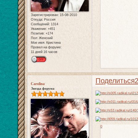
Зарегистрирован
: 15-08-2010
Откуда:
Россия
Сообщений:
1314
Уважение:
+451
Позитив:
+174
Пол:
Женский
Мое имя:
Кристина
Провел на форуме:
11 дней 16 часов
Поделиться
Carolina
Звезда форума
0