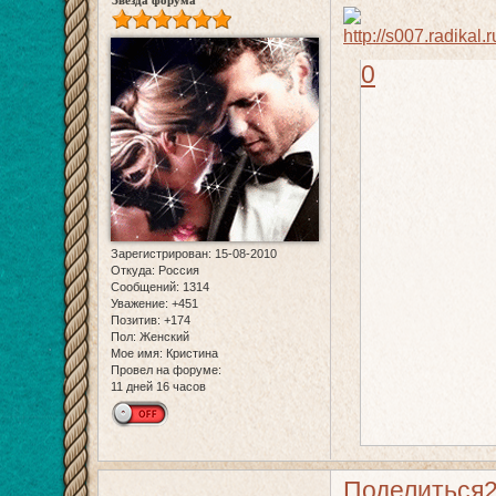
Звезда форума
0
Зарегистрирован
: 15-08-2010
Откуда:
Россия
Сообщений:
1314
Уважение:
+451
Позитив:
+174
Пол:
Женский
Мое имя:
Кристина
Провел на форуме:
11 дней 16 часов
Поделиться