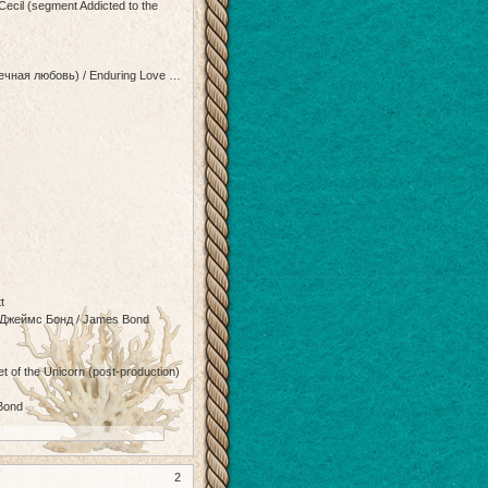
cil (segment Addicted to the
чная любовь) / Enduring Love …
t
 Джеймс Бонд / James Bond
 of the Unicorn (post-production)
Bond
2