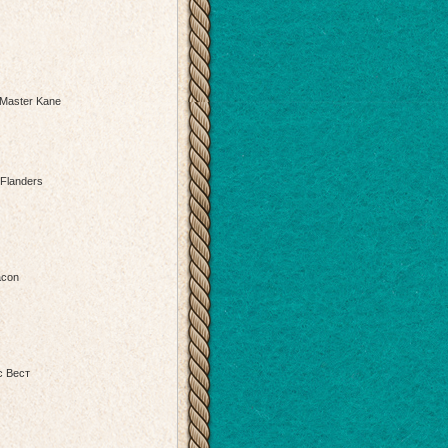
 Master Kane
 Flanders
acon
т
с Вест