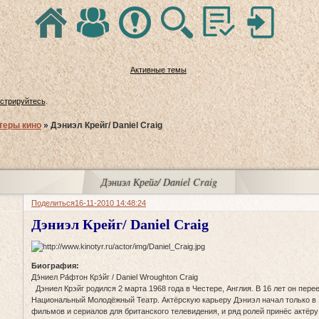
Активные темы
истрируйтесь
.
теры кино
»
Дэниэл Крейг/ Daniel Craig
Дэниэл Крейг/ Daniel Craig
Поделиться
16-11-2010 14:48:24
Дэниэл Крейг/ Daniel Craig
Биография:
Дэ́ниел Ра́фтон Крэ́йг / Daniel Wroughton Craig
Дэниел Крэйг родился 2 марта 1968 года в Честере, Англия. В 16 лет он перее
Национальный Молодёжный Театр. Актёрскую карьеру Дэниэл начал только в 
фильмов и сериалов для британского телевидения, и ряд ролей принёс актёру