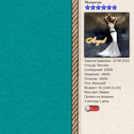
Модератор
Зарегистрирован
: 15-08-2010
Откуда:
Москва
Сообщений:
18305
Уважение:
+8040
Позитив:
+9256
Пол:
Женский
Возраст:
41
[1985-01-05]
Мое имя:
Мария
Провел на форуме:
3 месяца 1 день