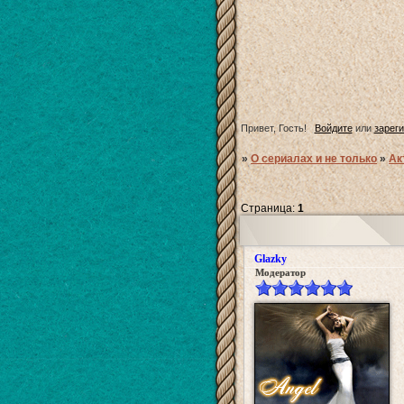
Привет, Гость!
Войдите
или
зарег
»
О сериалах и не только
»
Ак
Страница:
1
Glazky
Модератор