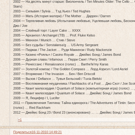
2002 — На десять минут старше: Виолончель / Ten Minutes Older: The Cello … Ce
Stars)
2003 — Сильвия / Sylvia … Тэд Хьюз / Ted Hughes
2003 — Мать (История матери) / The Mother … Даррен / Darren
2004 — Терпеливая любовь (Испытание любовью, Уцелевшая любовь, Бесконе
Джо / Joe
2004 — Слоёный торт / Layer Cake … XXXX
2005 — Архангел / Archangel (ТВ) … Prof. Fluke Kelso
2005 — Мюнхен / Munich … Стив / Steve
2005 — Без судьбы / Sorstalansa’g … US Army Sergeant
2005 — Пиджак / The Jacket … Руди Маккензи / Rudy Mackenzie
2006 — Казино «Рояль» / Casino Royale … Джеймс Бонд / James Bond
2006 — Дурная слава / Infamous … Перри Смит / Perry Smith
2006 — Ренессанс / Renaissance (голос) … Barthe’le’my Karas
2007 — Золотой компас / The Golden Compass … Лорд Азриэл / Lord Asriel
2007 — Вторжение / The Invasion … Бен / Ben Driscoll
2008 — Вызов / Defiance … Тувья Бельский / Tuvia Bielski
2008 — Воспоминания неудачника / Flashbacks of a Fool … Джо Скот / Joe Scot
2008 — Квант милосердия / Quantum of Solace (компьютерная игра) (голос) …
2008 — Квант милосердия / Quantum of Solace … Джеймс Бонд / James Bond
2009 — Я, Люцифер / I, Lucifer
2011 — Приключения Тинтина: Тайна единорога / The Adventures of Tintin: Secret
(голос) … Red Rackham
2012 — Джеймс Бонд 23 / Bond 23 (анонсировано) … … Джеймс Бонд / James 
+1
Поделиться
16-11-2010 14:49:21