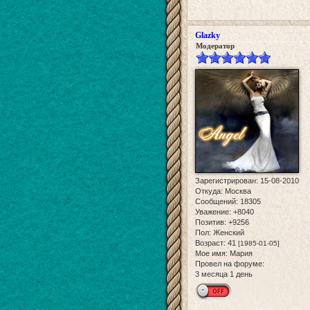
Glazky
Модератор
Зарегистрирован
: 15-08-2010
Откуда:
Москва
Сообщений:
18305
Уважение:
+8040
Позитив:
+9256
Пол:
Женский
Возраст:
41
[1985-01-05]
Мое имя:
Мария
Провел на форуме:
3 месяца 1 день