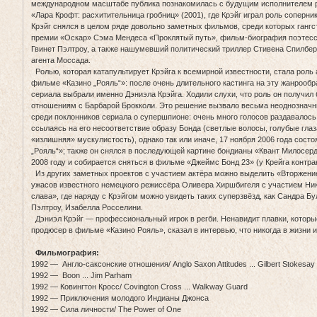
международном масштабе публика познакомилась с будущим исполнителем 
«Лара Крофт: расхитительница гробниц» (2001), где Крэйг играл роль соперн
Крэйг снялся в целом ряде довольно заметных фильмов, среди которых ганг
премии «Оскар» Сэма Мендеса «Проклятый путь», фильм-биография поэтесс
Гвинет Пэлтроу, а также нашумевший политический триллер Стивена Спилбер
агента Моссада.
Ролью, которая катапультирует Крэйга к всемирной известности, стала роль
фильме «Казино „Рояль“»: после очень длительного кастинга на эту жанроо
сериала выбрали именно Дэниэла Крэйга. Ходили слухи, что роль он получил
отношениям с Барбарой Брокколи. Это решение вызвало весьма неоднозначн
среди поклонников сериала о супершпионе: очень много голосов раздавалось
ссылаясь на его несоответствие образу Бонда (светлые волосы, голубые глаза
«излишняя» мускулистость), однако так или иначе, 17 ноября 2006 года сост
„Рояль“»; также он снялся в последующей картине бондианы «Квант Милосер
2008 году и собирается сняться в фильме «Джеймс Бонд 23» (у Крейга контра
Из других заметных проектов с участием актёра можно выделить «Вторжени
ужасов известного немецкого режиссёра Оливера Хиршбигеля с участием Ник
слава», где наряду с Крэйгом можно увидеть таких суперзвёзд, как Сандра Бу
Пэлтроу, Изабелла Росселини.
Дэниэл Крэйг — профессиональный игрок в регби. Ненавидит плавки, которые
продюсер в фильме «Казино Рояль», сказал в интервью, что никогда в жизни и
Фильмография:
1992 — Англо-саксонские отношения/ Anglo Saxon Attitudes ... Gilbert Stokesay
1992 — Boon ... Jim Parham
1992 — Ковингтон Кросс/ Covington Cross ... Walkway Guard
1992 — Приключения молодого Индианы Джонса
1992 — Сила личности/ The Power of One