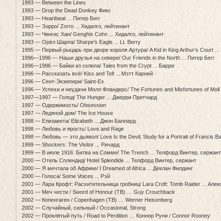
1993 — Between the Lines
1993 — Drop the Dead Donkey Фикс
1993 — Heartbeat ... Питер Бегг
1993 — Зорро/ Zorro ... Хидалго, лейтинант
1993 — Чингис Хан/ Genghis Cohn ... Хидалго, лейтинант
1993 — Орёл Шарпа/ Sharpe’s Eagle ... Lt. Berry
1995 — Первый рыцарь при дворе короля Артура/ A Kid in King Arthur’s Court ...
1996—1996 — Наши друзья на севере/ Our Friends in the North ... Питер Бегг
1996—1996 — Байки из склепа/ Tales from the Crypt ... Барри
1996 — Рассказать всё/ Kiss and Tell ... Мэтт Карней
1996 — Сент-Экзюпери/ Saint-Ex
1996 — Успехи и неудачи Молл Фландерс/ The Fortunes and Misfortunes of Moll
1997—1997 — Голод/ The Hunger ... Джерри Притчард
1997 — Одержимость/ Obsession
1997 — Ледяной дом/ The Ice House
1998 — Елизавета/ Elizabeth ... Джон Баллард
1998 — Любовь и ярость/ Love and Rage
1998 — Любовь — это дьявол/ Love Is the Devil: Study for a Portrait of Francis B
1999 — Shockers: The Visitor ... Ричард
1999 — В июле 1916: Битва на Сомме/ The Trench ... Телфорд Винтер, сержан
2000 — Отель Сплендид/ Hotel Splendide ... Телфорд Винтер, сержант
2000 — Я мечтала об Африке/ I Dreamed of Africa ... Деклан Филдинг
2000 — Голоса/ Some Voices ... Рэй
2001 — Лара Крофт: Расхитительница гробниц/ Lara Croft: Tomb Raider ... Алек
2001 — Меч чести / Sword of Honour (ТВ) … Guy Crouchback
2002 — Копенгаген / Copenhagen (ТВ) … Werner Heisenberg
2002 — Случайный, сильный / Occasional, Strong
2002 — Проклятый путь / Road to Perdition … Коннор Руни / Connor Rooney