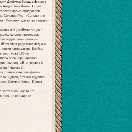
роли Джеймса Бонда в фильме
ика Анджелины Джоли. Позже
стерская драма обладателя
ы Сильвии Плат «Сильвия» с
га «Мюнхен», где актёр сыграл
 агента 007 Джеймса Бонда в
бразующую роль продюсеры
 благодаря очень близким
ый отклик в ряде массмедиа и
 против кандидатуры Крэйга,
, рост ниже 185 см,
оялась премьера «Казино
дия», вышедшей на экраны в
кт на 4 фильма).
е»: фантастический фильм
оль Кидман, а также «Дурная
ллок, Сигурни Уивер, Гвинет
 заставила надеть его
х больше не наденет.