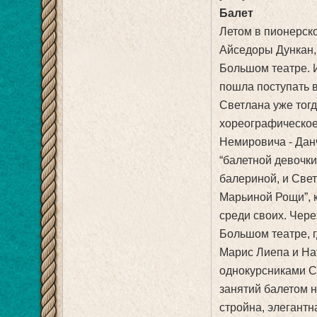
Балет
Летом в пионерск
Айседоры Дункан,
Большом театре. 
пошла поступать в
Светлана уже тогд
хореографическое
Немировича - Данч
“балетной девочки
балериной, и Све
Марьиной Рощи”, к
среди своих. Чере
Большом театре, 
Марис Лиепа и На
однокурсниками С
занятий балетом 
стройна, элегантн