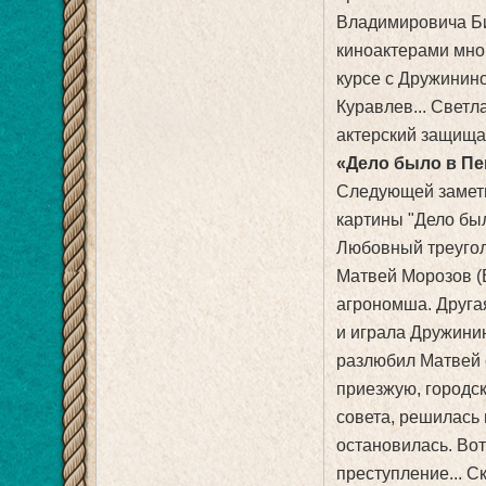
Владимировича Би
киноактерами мно
курсе с Дружинин
Куравлев... Светл
актерский защища
«Дело было в Пе
Следующей заметн
картины "Дело был
Любовный треугол
Матвей Морозов (В
агрономша. Другая
и играла Дружинин
разлюбил Матвей 
приезжую, городск
совета, решилась 
остановилась. Вот
преступление... С