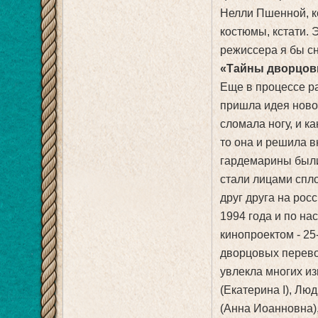
Нелли Пшенной, к
костюмы, кстати. 
режиссера я бы сн
«Тайны дворцов
Еще в процессе р
пришла идея ново
сломала ногу, и к
то она и решила в
гардемарины были
стали лицами спл
друг друга на росс
1994 года и по н
кинопроектом - 2
дворцовых перево
увлекла многих из
(Екатерина I), Л
(Анна Иоанновна),