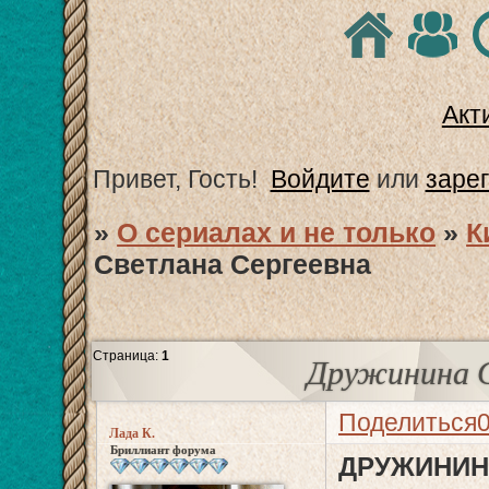
Акт
Привет, Гость!
Войдите
или
заре
»
О сериалах и не только
»
К
Светлана Сергеевна
Страница:
1
Дружинина С
Поделиться
Лада К.
Бриллиант форума
ДРУЖИНИНА