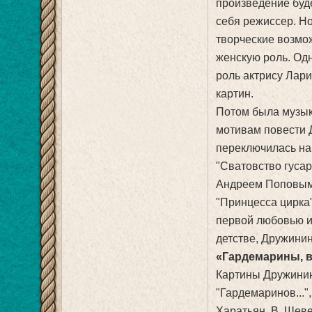
произведение буд
себя режиссер. Н
творческие возмож
женскую роль. Одн
роль актрису Лари
картин.
Потом была музыка
мотивам повести 
переключилась на 
"Сватовство гусар
Андреем Поповым,
"Принцесса цирка"
первой любовью и
детстве, Дружинин
«Гардемарины, в
Картины Дружинино
"Гардемаринов..."
Харатьян, В. Шеве