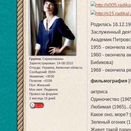
Родилась 16.12.19
Заслуженный деят
Академик Петровс
1955 - окончила 
1960 - окончила а
Группа
:
Сериаломаны
Бибикова)
Зарегистрирован
: 14-08-2010
Откуда:
Украина, Киевская область
1968 - окончила р
Сообщений:
8594
Уважение:
+3530
фильмография
[
Позитив:
+5339
Пол:
Женский
Мое имя:
Людмила
актриса
Провел на форуме:
2 месяца 19 дней
Одиночество (1965
Любимая (1965)..
Какое оно, море? 
Зеленый огонек (1
Живет такой парен