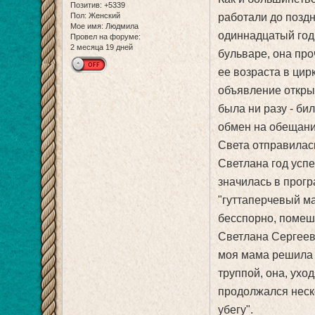
Позитив:
+5339
Пол:
Женский
работали до поздн
Мое имя:
Людмила
одиннадцатый год
Провел на форуме:
2 месяца 19 дней
бульваре, она пр
ее возраста в цир
объявление откры
была ни разу - би
обмен на обещание
Света отправилась
Светлана год усп
значилась в прогр
"гуттаперчевый ма
бесспорно, помеш
Светлана Сергеевн
моя мама решила и
труппой, она, ухо
продолжался неско
убегу".