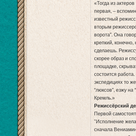
«Тогда из актеро
первая, – вспоми
известный режиссе
вторым режиссеро
ворота”. Она гово
крепкий, конечно,
сделаешь. Режиссур
скорее образ и сп
площадке, скрыват
состоится работа.
экспедициях то же
“люксов”, езжу на
Кремль.»
Режиссёрский д
Первой самостоят
"Исполнение желан
сначала Вениамин 