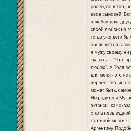
ролей, понятно, н
двое сыновей. Вс
в любви друг друг
своей любви: на г
тогда уже дети бы
объясниться в люб
я мужу своему ни 
сказать". - "Что, 
люблю". А Толя вс
для меня - это не 
первенство, иначе
может быть, самое
Но родители Мука
актрисы, как оказ
стала невыездной.
картиной многие с
Аргентину. Подобн