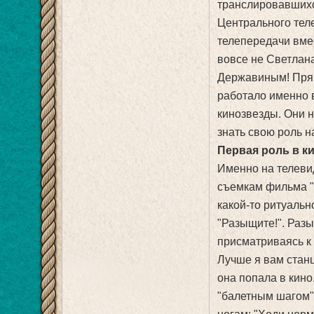
транслировавшихс
Центрального тел
телепередачи вме
вовсе не Светлан
Державиным! Прям
работало именно 
кинозвезды. Они н
знать свою роль н
Первая роль в к
Именно на телеви
съемкам фильма "
какой-то ритуальн
"Разыщите!". Разы
присматриваясь к 
Лучше я вам станц
она попала в кин
"балетным шагом",