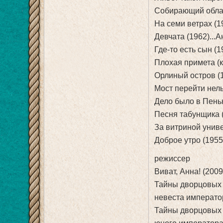
Собирающий облак
На семи ветрах (1
Девчата (1962)...
Где-то есть сын (1
Плохая примета (
Орлиный остров (1
Мост перейти нель
Дело было в Пеньк
Песня табунщика 
За витриной униве
Доброе утро (1955
режиссер
Виват, Анна! (2009
Тайны дворцовых п
невеста император
Тайны дворцовых п