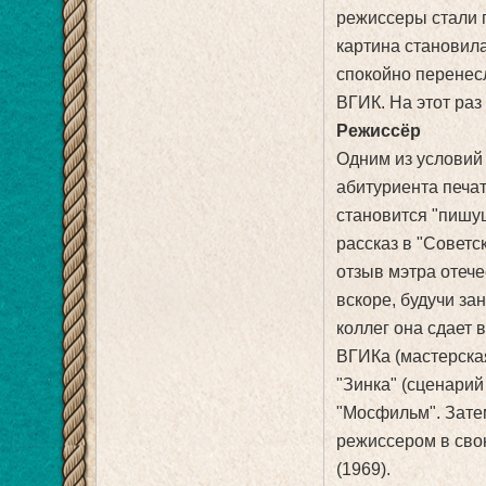
режиссеры стали п
картина становила
спокойно перенесл
ВГИК. На этот раз
Режиссёр
Одним из условий
абитуриента печа
становится "пишущ
рассказ в "Совет
отзыв мэтра отеч
вскоре, будучи за
коллег она сдает 
ВГИКа (мастерска
"Зинка" (сценарий
"Мосфильм". Зате
режиссером в сво
(1969).