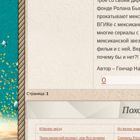
трое со своим ди
фонде Ролана Бык
прокатывают мекс
ВГИКе с мексикан
многие сериалы с 
мексиканской звезд
фильм и с ней, Ве
почему бы и нет?!
Автор – Гончар Н
0
Страница:
1
Пох
Юбилеи звёзд
Из жизни зна
"Бальзаковский возраст, или Все мужики
Сериалы Рос