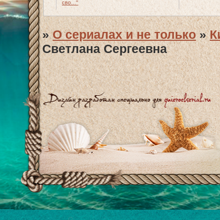
сво…"
»
О сериалах и не только
»
К
Светлана Сергеевна