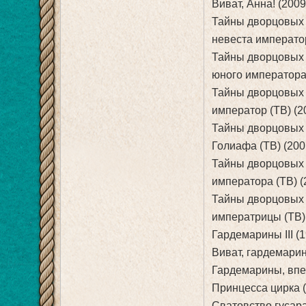
Виват, Анна! (2009
Тайны дворцовых п
невеста император
Тайны дворцовых п
юного императора 
Тайны дворцовых п
император (ТВ) (2
Тайны дворцовых п
Голиафа (ТВ) (200
Тайны дворцовых п
императора (ТВ) (
Тайны дворцовых п
императрицы (ТВ)
Гардемарины III (
Виват, гардемарин
Гардемарины, впер
Принцесса цирка 
Сватовство гусара