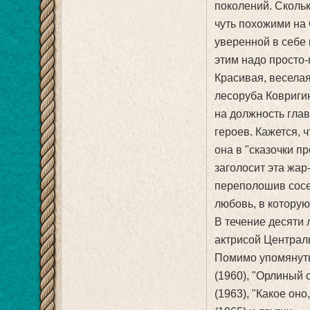
поколений. Скольк
чуть похожими на
уверенной в себе
этим надо просто-
Красивая, веселая
лесоруба Ковриги
на должность глав
героев. Кажется, ч
она в "сказочки п
заголосит эта жар
переполошив сосед
любовь, в которую
В течение десяти 
актрисой Централь
Помимо упомянутых
(1960), "Орлиный о
(1963), "Какое оно