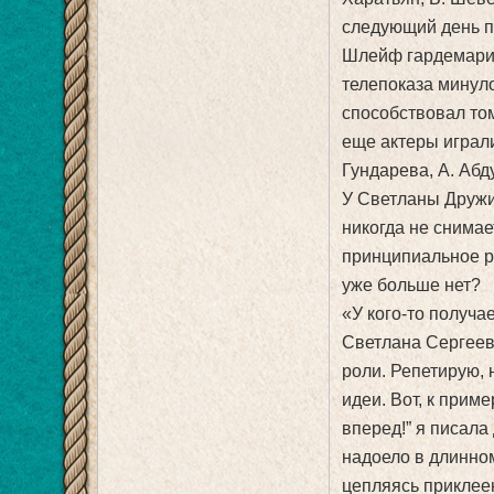
следующий день по
Шлейф гардемарино
телепоказа минуло
способствовал тому
еще актеры играли
Гундарева, А. Абду
У Светланы Дружи
никогда не снима
принципиальное р
уже больше нет?
«У кого-то получа
Светлана Сергеев
роли. Репетирую, 
идеи. Вот, к прим
вперед!” я писала
надоело в длинном
цепляясь приклеен