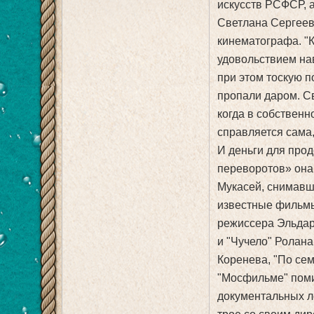
искусств РСФСР, а
Светлана Сергеев
кинематографа. "К
удовольствием нав
при этом тоскую п
пропали даром. Св
когда в собственн
справляется сама,
И деньги для про
переворотов» она 
Мукасей, снимавши
известные фильмы
режиссера Эльдара
и "Чучело" Ролан
Коренева, "По сем
"Мосфильме" поми
документальных ле