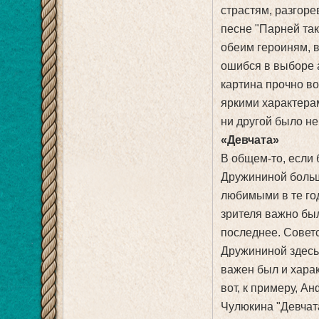
страстям, разгор
песне "Парней так
обеим героиням, в
ошибся в выборе 
картина прочно в
яркими характера
ни другой было не
«Девчата»
В общем-то, если 
Дружининой больш
любимыми в те го
зрителя важно был
последнее. Советс
Дружининой здесь 
важен был и харак
вот, к примеру, А
Чулюкина "Девчата