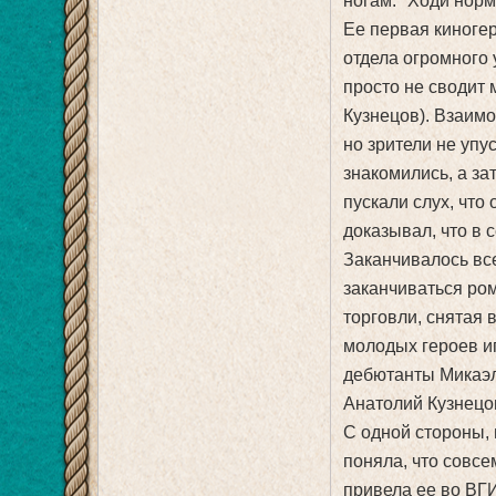
ногам: "Ходи норм
Ее первая киноге
отдела огромного 
просто не сводит 
Кузнецов). Взаим
но зрители не упу
знакомились, а за
пускали слух, что
доказывал, что в с
Заканчивалось все
заканчиваться ро
торговли, снятая 
молодых героев и
дебютанты Микаэл
Анатолий Кузнецо
С одной стороны, 
поняла, что совсе
привела ее во ВГИ