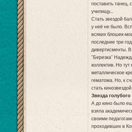
поставить танец, 
училищу...
Стать звездой ба
у неё не было. Вс
всяких блошек-мо
последние три го
дивертисменты. В
"Березка" Надежд
коллектив. Но тут
металлическое кре
гематома. Но, к с
стать кинозвездой.
Звезда голубого
А до кино было е
взяла академическ
своими педагогам
проходивших в Кон