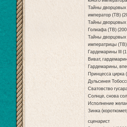
юного императора 
Тайны дворцовых п
император (ТВ) (2
Тайны дворцовых п
Голиафа (ТВ) (200
Тайны дворцовых п
императрицы (ТВ)
Гардемарины III (
Виват, гардемарин
Гардемарины, впер
Принцесса цирка 
Дульсинея Тобосск
Сватовство гусара
Солнце, снова сол
Исполнение желан
Зинка (короткомет
сценарист