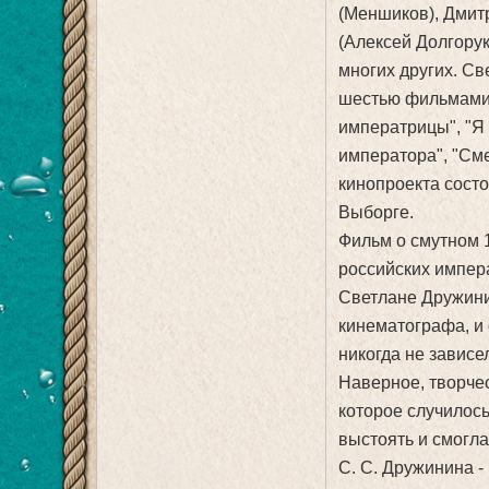
(Меншиков), Дмит
(Алексей Долгору
многих других. С
шестью фильмами 
императрицы", "Я 
императора", "См
кинопроекта состо
Выборге.
Фильм о смутном 1
российских импер
Светлане Дружини
кинематографа, и 
никогда не зависе
Наверное, творчес
которое случилось
выстоять и смогла
С. С. Дружинина -