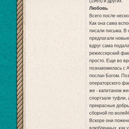
(1965) и других.
Любовь
Всего после неско
Как она сама вспо
писали письма. В 
предлагали новые
вдруг сама подала
режиссерский фак
просто. Еще во в
познакомилась с 
послан Богом. Поз
операторского фак
же - капитаном же
спортзале туфли, 
прекрасные добры
сборной по волейб
Вскоре они пожени
влюбленных, как у