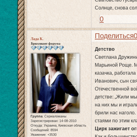
Солнце, снова сол
0
Поделиться
Лада К.
Бриллиант форума
Детство
Светлана Дружини
Марьиной Роще. М
казачка, работала
Иванович, сын св
Отечественной во
детстве: „Жили мы
на них мы и играл
брили нас наголо.
Группа
:
Сериаломаны
стаями по этим к
Зарегистрирован
: 14-08-2010
Откуда:
Украина, Киевская область
Цирк зажигает о
Сообщений:
8594
Уважение:
+3530
Как и большинство