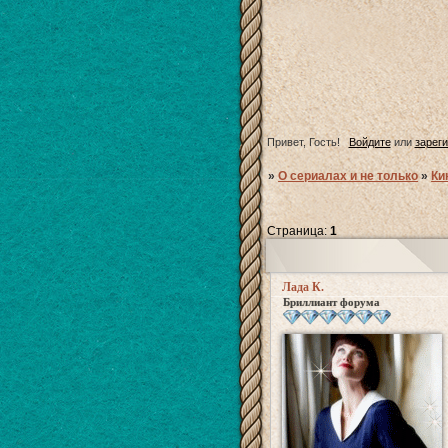
Привет, Гость!
Войдите
или
зарег
»
О сериалах и не только
»
Ки
Страница:
1
Лада К.
Бриллиант форума