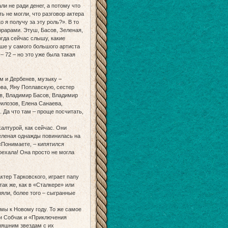
ли не ради денег, а потому что
 не могли, что разговор актера
 я получу за эту роль?». В то
орарами. Этуш, Басов, Зеленая,
огда сейчас слышу, какие
ше у самого большого артиста
– 72 – но это уже была такая
м и Дербенев, музыку –
ва, Яну Поплавскую, сестер
ов, Владимир Басов, Владимир
илозов, Елена Санаева,
 Да что там – проще посчитать,
алтурой, как сейчас. Они
Зеленая однажды повинилась на
«Понимаете, – кипятился
поехала! Она просто не могла
ктер Тарковского, играет папу
ак же, как в «Сталкере» или
яли, более того – сыгранные
мы к Новому году. То же самое
 и Собчак и «Приключения
дняшним звездам с их