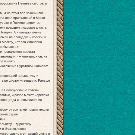
елоруссии на Нечаева смотрели
а. И на этом все закончилось.
аева спас приехавший в Минск
усского Госкино, директор
нему подошел, поздоровался, а
Пятерку. А я пятерки очень
 были на площадке и краски, и
 в Москву, Стелла Ивановна
и бывает...»
е провального проекта
анимации!» – кипятился он, на
развивать.
риключения Буратино» написал:
ю сценарий начальнику и
четыре фильм утвердили. Раньше
, в Белоруссии не хотели
 платье, и разве может черепаха
 конец года и невыполнение
изору от зрителей пошли мешки
 режиссером,
шь»,
альству – директору
м и благосклонно
иссер, давно мечтавший снять в