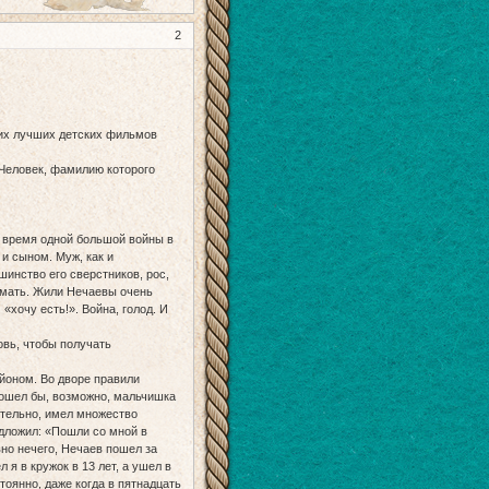
2
ших лучших детских фильмов
 Человек, фамилию которого
о время одной большой войны в
и сыном. Муж, как и
шинство его сверстников, рос,
нимать. Жили Нечаевы очень
«хочу есть!». Война, голод. И
овь, чтобы получать
йоном. Во дворе правили
пошел бы, возможно, мальчишка
ительно, имел множество
дложил: «Пошли со мной в
но нечего, Нечаев пошел за
 я в кружок в 13 лет, а ушел в
тоянно, даже когда в пятнадцать