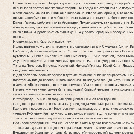
Позже он вспоминал: «Те дни я до сих пор вспоминаю, как сказку. Люди работа
испытывали постоянное желание творить. Мы тогда и в страшном сне подумать
с режиссером может начинаться с вопроса не «что за сценарий?», а «а сколько
время народ был проще и добрее. И никто никогда не гнался за большими гон
Быков, Гринько работали почти бесплатно. Прямо скажем, за удовольствие. К
гонорары получают наши мнимые звезды, у меня волосы дыбом встают! Рань
была ставка 54 рубля за съемочный день. А у особо народных и заслуженных 
высота!
И снимались они быстро и радостно».
И действительно – стихи к песням в его фильмах писали Окуджава, Энтин, Ки
Рыбников, Дунаевский и Крылатов. Он нашел и вывел на орбиту Диму Иосифо
Кутеповых. У него снимались гениальные актеры – Рина Зеленая, Ролан Бык
Этуш, Евгений Евстигнеев, Николай Трофимов, Наталья Гундарева, Альберт Ф
Татьяна Пельтцер, Вячеслав Невинный, Николай Гринько, Юрий Катин-Ярцев...
кто у него не снимался.
И для всех этих великих работа в детских фильмах была не приработком, не х
пластались там до «полной гибели всерьез», выкладывались дочиста. Рина 
съемках: «Вы извините, что я вчера шумела. У меня просто сестра умерла». 
Нечаев, – у нее умер, может быть, последний близкий человек, а она ко мне 
сорвать съемки, физически не могла».
И это правда – они были людьми принципиально иной конструкции.
Сегодня в принципе не возможна ситуация, когда Николай Гринько, любимый а
Карло или профессора в «Электронике» и выкладывается в детских фильмах т
«Андрее Рублеве». Как так – настолько реноме уронить… Но почему-то не рон
там роли становились одними из лучших в их послужном списке.
Ведь если разобраться – тот же Нечаев всю жизнь делал телевизионные филь
телеканалы делают и сегодня. Но сравнивать «Золотой ключик» с Гальцевым
Буратино» не будет никто – хотя бы из простой человеческой жалости к сего