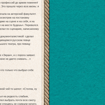
о профессий до армии поменял!
. Это прошло через всю жизнь: я
ачала на актерский факультет.
посмотрев на постановку
аже на сцене и на себя, и на
м на месте будешь». Перевелся.
делал по сценарию, написанному
 документалистикой: сделал
ыдающемся русском певце
шого театра, про певицу
«Экран», и с порога заявил:
ы мне не даете снимать…»
 что только что выбрал себе
ной чей-то шепот: «Стелла, ну
ыл на редкость слабым,
пел выбрать почти всю смету.
е отродясь не снимали ничего,