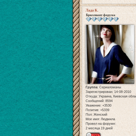
Лада К.
Бриллиант форума
Группа
:
Сериаломаны
Зарегистрирован
: 14-08-2010
Откуда:
Украина, Киевская обла
Сообщений:
8594
Уважение:
+3530
Позитив:
+5339
Пол:
Женский
Мое имя:
Людмила
Провел на форуме:
2 месяца 19 дней