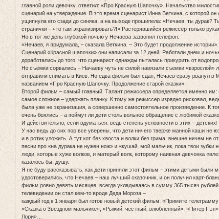
главной роли девочку, ответил: «Про Красную Шапочку». Начальство милости
сценарий на утверждение. В это время сценарист Инна Веткина, с которой о
ущипнула его сзади до синяка, а на выходе прошипела: «Нечаев, ты дурак? Т
странички – что там экранизировать?!» Растерявшийся режиссер только рука
Но в тот же день глубокой ночью у Нечаева зазвонил телефон:
«Нечаев, я придумала, – сказала Веткина. – Это будет продолжение истории».
Сценарий «Красной шапочки» они написали за 12 дней. Работали днем и ноч
доработались до того, что сценарист однажды пыталась прикурить от водопро
Но съемки сорвались – Начаеву чуть не силой навязали съемки «взрослой» 
отправили снимать в Киев. Но едва фильм был сдан, Нечаев сразу рванул в М
названием «Про Красную Шапочку. Продолжение старой сказки».
Второй фильм – самый главный. Талант режиссера определяется именно им: 
самое сложное – удержать планку. К тому же режиссер изрядно рисковал, ведь
была уже не экранизация, а совершенно самостоятельное произведение. К то
очень боялись – а поймут ли дети столь вольное обращение с любимой сказк
И действительно, если вдуматься: ведь степень условности в этих – детских
У нас ведь до сих пор все уверены, что дети ничего тверже манной каши не ю
и в ротик уложить. А тут кот без хвоста и волки без грима, внешне ничем не 
песни про «на дурака не нужен нож» и «кушай, мой мальчик, пока твои зубки н
люди, которые хуже волков, и матерый волк, которому наивная девчонка «вле
казалось бы, душу.
Я не буду рассказывать, как дети приняли этот фильм – этими детьми были м
удостоверились, что Нечаев – наш лучший сказочник, и он получил карт-блан
фильм ровно девять месяцев, всегда укладываясь в сумму 365 тысяч рубле
телевидении он стал кем-то вроде Деда Мороза –
каждый год к 1 января был готов новый детский фильм: «Примите телеграмму
«Сказка о Звёздном мальчике», «Рыжий, честный, влюблённый», «Питер Пэн»
Лори»…