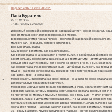
Поделиться
07-11-2010 20:59:25
Папа Буратино
25.01.10 14:45
ТЕКСТ: Вадим Нестеров
Известный советский кинорежиссер, народный артист России, создатель на
Леонид Нечаев скончался в воскресенье в Москве.
В воскресенье умер Леонид Нечаев – последний наш великий киносказочник.
мало кто зал, но фильмы которого видели все.
Все. Кончилась сказка.
Самое время вспомнить, как она начиналась.
Как всякая сказка, она начинается с «жили-были». В одной большой стране в
одном большом городе жила одна женщина с тремя детьми – двумя дочерьми 
большинство мужчин страны, лег в землю на фронте в 43-м, а сын, как и боль
как сорная трава. Не до воспитания было – детей надо было хоть как-то под
трудно – как позже вспоминал сам режиссер, «всё детство прошло под знаком 
нас, детей, трое – а мама одна.
Можно сказать, выкормила нас своей кровью – она была донором, сдавала кр
сть
дополнительную продуктовую карточку».
Московское Зарядье было тогда не престижным, а очень неблагополучным ра
воровские законы, которым пацанва-безотцовщина внимала, раскрыв рот. И 
по протоптанной многими друзьями дорожке, все к тому шло – учился отврат
приводов, ларьки с друзьями «опрокидывал»… Но однажды одноклассник пре
театральную студию при Московском дворце пионеров?» Делать было все рав
компанию и пропал – навсегда заболел сценой. Как он сам вспоминал, «пришел
19 – сразу в армию». Кружок был для него главным – он там околачивался пос