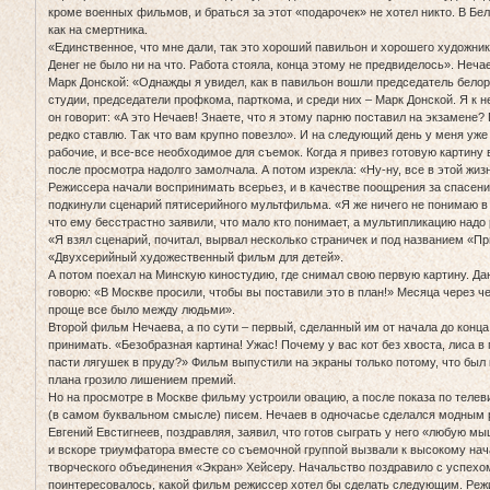
кроме военных фильмов, и браться за этот «подарочек» не хотел никто. В Б
как на смертника.
«Единственное, что мне дали, так это хороший павильон и хорошего художник
Денег не было ни на что. Работа стояла, конца этому не предвиделось». Неч
Марк Донской: «Однажды я увидел, как в павильон вошли председатель белор
студии, председатели профкома, парткома, и среди них – Марк Донской. Я к 
он говорит: «А это Нечаев! Знаете, что я этому парню поставил на экзамене? 
редко ставлю. Так что вам крупно повезло». И на следующий день у меня уже
рабочие, и все-все необходимое для съемок. Когда я привез готовую картину
после просмотра надолго замолчала. А потом изрекла: «Ну-ну, все в этой жизн
Режиссера начали воспринимать всерьез, и в качестве поощрения за спасени
подкинули сценарий пятисерийного мультфильма. «Я же ничего не понимаю в 
что ему бесстрастно заявили, что мало кто понимает, а мультипликацию надо 
«Я взял сценарий, почитал, вырвал несколько страничек и под названием «П
«Двухсерийный художественный фильм для детей».
А потом поехал на Минскую киностудию, где снимал свою первую картину. Да
говорю: «В Москве просили, чтобы вы поставили это в план!» Месяца через 
проще все было между людьми».
Второй фильм Нечаева, а по сути – первый, сделанный им от начала до конца
принимать. «Безобразная картина! Ужас! Почему у вас кот без хвоста, лиса в
пасти лягушек в пруду?» Фильм выпустили на экраны только потому, что был
плана грозило лишением премий.
Но на просмотре в Москве фильму устроили овацию, а после показа по телев
(в самом буквальном смысле) писем. Нечаев в одночасье сделался модным
Евгений Евстигнеев, поздравляя, заявил, что готов сыграть у него «любую мы
и вскоре триумфатора вместе со съемочной группой вызвали к высокому нач
творческого объединения «Экран» Хейсеру. Начальство поздравило с успехо
поинтересовалось, какой фильм режиссер хотел бы сделать следующим. Реж