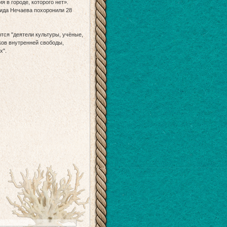
в городе, которого нет».
нида Нечаева похоронили 28
ся "деятели культуры, учёные,
тков внутренней свободы,
х".