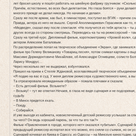
лет бросил школу и пошёл работать на швейную фабрику грузчиком: «Скольк
Причём, естественно, во всех был дилетантом. Но глаза боятся – руки делают
многого прежде не делал никогда. Но начинаю и делаю».
Сразу же после армии, как был, в гимнастерке, поступил во ВГИК – причем сн
Правда, актера из него не вышло. Сергей Аполлинариевич Герасимов как-то, 
«Медведя», сказал ему после спектакля: «Не получится из тебя артиста – ты д
других всегда со стороны смотришь. Переводись-ка ты на режиссерский – та
Сразу на третий курс. Дипломный фильм, короткометражку «Хромой волк», с
актером Алексеем Баталовым.
По распределению попал на творческое объединение «Экран», где занимался
фильм про Гелену Великанову «Товарищ песня», потом снимал картины о в
Максиме Дормидонтовиче Михайлове, об Александре Огнивцеве, солисте Боль
Ларису Мондрус…
Через несколько лет не выдержал, взбунтовался.
Пришел на прием к Стелле Ждановой, возглавлявшей творческое объединение 
«Я подаю на вас в суд. У меня диплом режиссера художественного кино, а в
Та отреагировала неожиданным образом – пожала плечами и сказала:
– Есть детский фильм. Возьмете?
– Возьму! – тут же ответил Нечаев, в глаза не видя сценария и не подозревая,
судьбу.
– В Минск придется ехать.
– Поеду.
– Собирайся.
И уже выходя из кабинета, новоиспеченный детский режиссер услышал за спи
ты чего? Он ведь хороший парень, за что ты его так?»
Фильм «Приключения в городе, которого нет» оказался «убитым». Сценарий б
предыдущий режиссер испортил все что можно, его сняли со съемок, но он ус
Сценарий кочевал из Киева в Одессу, из Одессы – на Минскую киностудию, гд