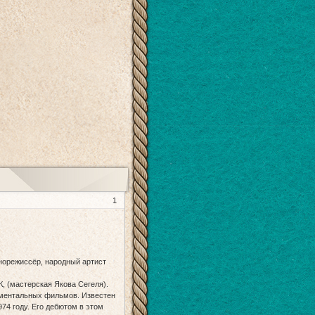
1
инорежиссёр, народный артист
, (мастерская Якова Сегеля).
ументальных фильмов. Известен
74 году. Его дебютом в этом