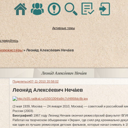
Активные темы
истрируйтесь
.
норежиссёры
»
Леони́д Алексе́евич Неча́ев
Леони́д Алексе́евич Неча́ев
Поделиться
07-11-2010 20:58:02
Леони́д Алексе́евич Неча́ев
(3 мая 1939, Москва — 24 января 2010, Москва) — советский и российский к
России (2003).
Биография
В 1967 году Леонид Нечаев окончил режиссёрский факультет ВГИК
Работал на творческом объединении «Экран», где снял ряд хроникально-док
как один из лучших режиссеров детских фильмов, которые начал снимать в 19