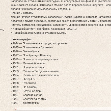
направлении стал снятый киностудией «Беларусьфильм» фильм «Приключения 
Скончался 24 января 2010 года в Москве после перенесенного инсульта. Лео
января 2010 года на Домодедовском кладбище.
Звания и награды
Леонид Нечаев стал первым кавалером Ордена Буратино, которым награждают
педагоги и другие взрослые, достигшие высот в воспитании у детей и подрос
чистоты помыслов, гражданской активности, уверенности в собственных сила
• Народный артист Российской Федерации (2003)[1].
сть
• Первый кавалер Ордена Буратино (2005).
Фильмография
• 1974 — Приключения в городе, которого нет
• 1975 — Приключения Буратино
• 1976 — Эквилибрист
• 1977 — Про Красную Шапочку
• 1979 — Примите телеграмму в долг
• 1980 — Мнимый больной
• 1981 — Проданный смех
• 1983 — Сказка о Звёздном мальчике
• 1984 — Рыжий честный влюблённый
• 1987 — Питер Пэн
• 1988 — Репетитор
• 1989 — Не покидай
• 1991 — Безумная Лори
• 1997 — Сладкая сказка
• 2001 — Сверчок за очагом
• 2007 — Дюймовочка
0