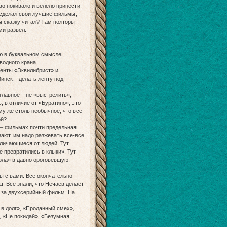
во покивало и велело принести
н сделал свои лучшие фильмы,
ы сказку читал? Там полторы
ми развел.
ью в буквальном смысле,
водного крана.
ленты «Эквилибрист» и
инск – делать ленту под
главное – не «выстрелить»,
, в отличие от «Буратино», это
му же столь необычное, что все
ой?
! – фильмах почти предельная.
зают, им надо разжевать все-все
отличающиеся от людей. Тут
е превратились в клыки». Тут
зла» в давно ороговевшую,
ы с вами. Все окончательно
ш. Все знали, что Нечаев делает
й за двухсерийный фильм. На
 в долг», «Проданный смех»,
, «Не покидай», «Безумная