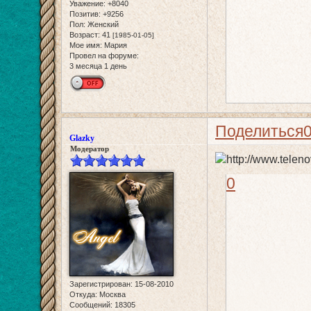
Уважение:
+8040
Позитив:
+9256
Пол:
Женский
Возраст:
41
[1985-01-05]
Мое имя:
Мария
Провел на форуме:
3 месяца 1 день
Поделиться
Glazky
Модератор
0
Зарегистрирован
: 15-08-2010
Откуда:
Москва
Сообщений:
18305