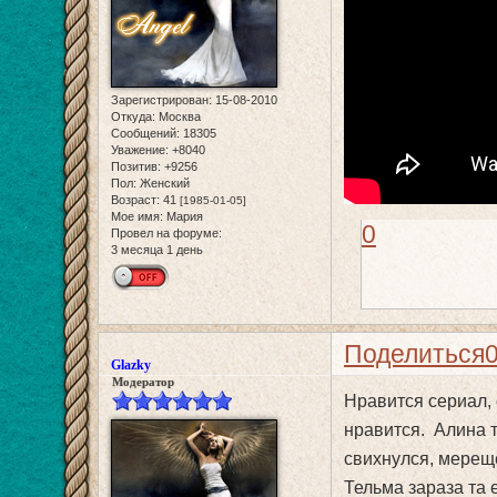
Зарегистрирован
: 15-08-2010
Откуда:
Москва
Сообщений:
18305
Уважение:
+8040
Позитив:
+9256
Пол:
Женский
Возраст:
41
[1985-01-05]
Мое имя:
Мария
0
Провел на форуме:
3 месяца 1 день
Поделиться
Glazky
Модератор
Нравится сериал,
нравится. Алина 
свихнулся, мерещ
Тельма зараза та 