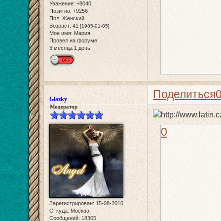
Уважение:
+8040
Позитив:
+9256
Пол:
Женский
Возраст:
41
[1985-01-05]
Мое имя:
Мария
Провел на форуме:
3 месяца 1 день
Поделиться
Glazky
Модератор
0
Зарегистрирован
: 15-08-2010
Откуда:
Москва
Сообщений:
18305