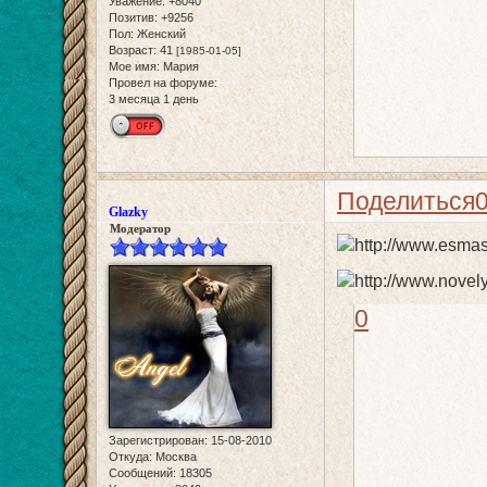
Уважение:
+8040
Позитив:
+9256
Пол:
Женский
Возраст:
41
[1985-01-05]
Мое имя:
Мария
Провел на форуме:
3 месяца 1 день
Поделиться
Glazky
Модератор
0
Зарегистрирован
: 15-08-2010
Откуда:
Москва
Сообщений:
18305