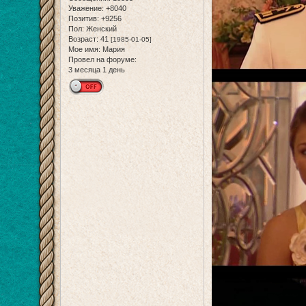
Уважение:
+8040
Позитив:
+9256
Пол:
Женский
Возраст:
41
[1985-01-05]
Мое имя:
Мария
Провел на форуме:
3 месяца 1 день