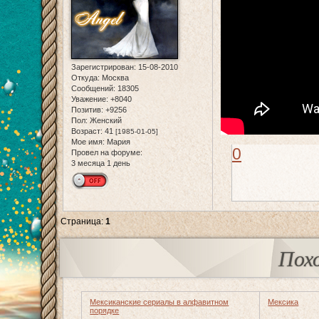
Зарегистрирован
: 15-08-2010
Откуда:
Москва
Сообщений:
18305
Уважение:
+8040
Позитив:
+9256
Пол:
Женский
Возраст:
41
[1985-01-05]
Мое имя:
Мария
0
Провел на форуме:
3 месяца 1 день
Страница:
1
Пох
Мексиканские сериалы в алфавитном
Мексика
порядке