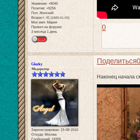
Уважение:
+8040
Позитив:
+9256
Пол:
Женский
Возраст:
41
[1985-01-05]
Мое имя:
Мария
0
Провел на форуме:
3 месяца 1 день
Поделиться
Glazky
Модератор
Наконец начала 
Зарегистрирован
: 15-08-2010
Откуда:
Москва
Сообщений:
18305