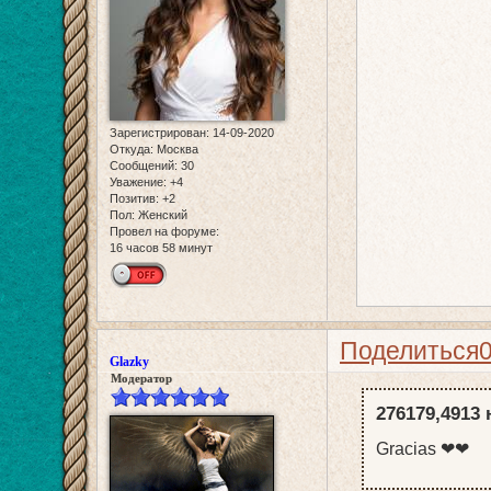
Зарегистрирован
: 14-09-2020
Откуда:
Москва
Сообщений:
30
Уважение:
+4
Позитив:
+2
Пол:
Женский
Провел на форуме:
16 часов 58 минут
Поделиться
Glazky
Модератор
276179,4913 
Gracias ❤❤