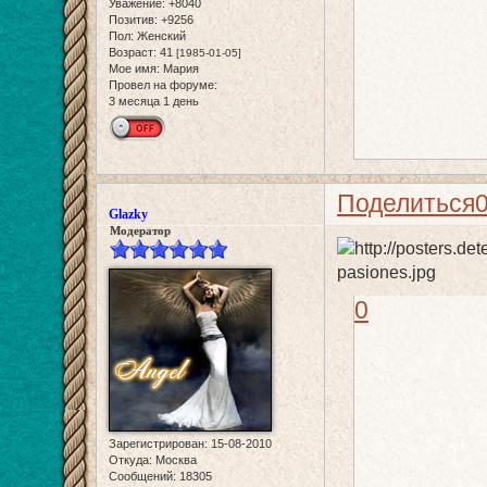
Уважение:
+8040
Позитив:
+9256
Пол:
Женский
Возраст:
41
[1985-01-05]
Мое имя:
Мария
Провел на форуме:
3 месяца 1 день
Поделиться
Glazky
Модератор
0
Зарегистрирован
: 15-08-2010
Откуда:
Москва
Сообщений:
18305