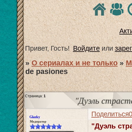
Акт
Привет, Гость!
Войдите
или
заре
»
О сериалах и не только
»
М
de pasiones
Страница:
1
"Дуэль страсте
Поделиться
Glazky
Модератор
"Дуэль стра