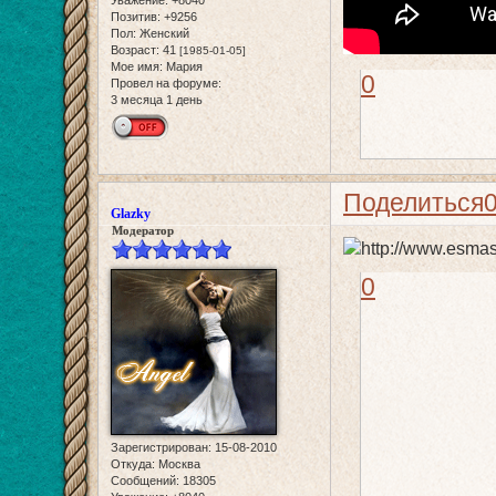
Позитив:
+9256
Пол:
Женский
Возраст:
41
[1985-01-05]
Мое имя:
Мария
0
Провел на форуме:
3 месяца 1 день
Поделиться
Glazky
Модератор
0
Зарегистрирован
: 15-08-2010
Откуда:
Москва
Сообщений:
18305