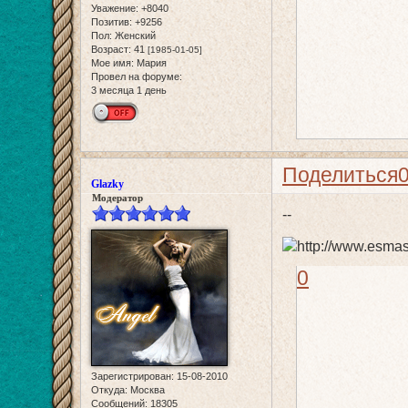
Уважение:
+8040
Позитив:
+9256
Пол:
Женский
Возраст:
41
[1985-01-05]
Мое имя:
Мария
Провел на форуме:
3 месяца 1 день
Поделиться
Glazky
Модератор
--
0
Зарегистрирован
: 15-08-2010
Откуда:
Москва
Сообщений:
18305