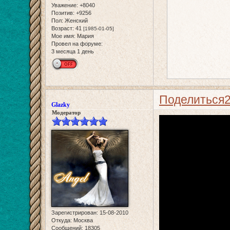
Уважение:
+8040
Позитив:
+9256
Пол:
Женский
Возраст:
41
[1985-01-05]
Мое имя:
Мария
Провел на форуме:
3 месяца 1 день
Поделиться
Glazky
Модератор
Зарегистрирован
: 15-08-2010
Откуда:
Москва
Сообщений:
18305