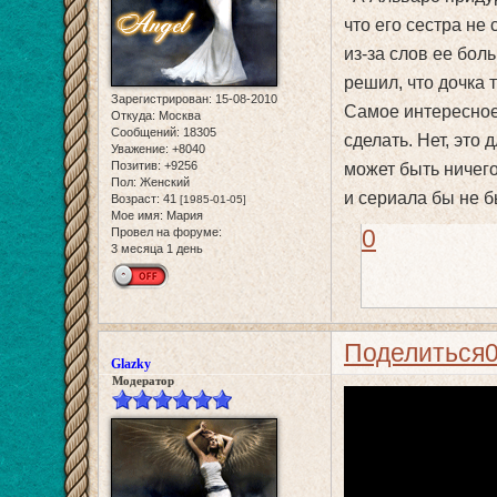
что его сестра не
из-за слов ее бол
решил, что дочка 
Зарегистрирован
: 15-08-2010
Самое интересное,
Откуда:
Москва
Сообщений:
18305
сделать. Нет, это 
Уважение:
+8040
Позитив:
+9256
может быть ничего
Пол:
Женский
и сериала бы не б
Возраст:
41
[1985-01-05]
Мое имя:
Мария
0
Провел на форуме:
3 месяца 1 день
Поделиться
Glazky
Модератор