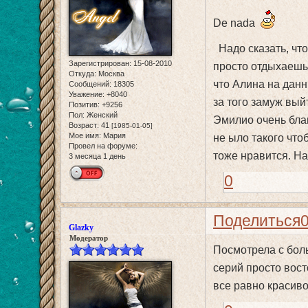
De nada
Надо сказать, что
Зарегистрирован
: 15-08-2010
просто отдыхаешь.
Откуда:
Москва
что Алина на дан
Сообщений:
18305
Уважение:
+8040
за того замуж выйт
Позитив:
+9256
Пол:
Женский
Эмилио очень бла
Возраст:
41
[1985-01-05]
Мое имя:
Мария
не ыло такого что
Провел на форуме:
тоже нравится. На
3 месяца 1 день
0
Поделиться
Glazky
Модератор
Посмотрела с бол
серий просто вост
все равно красиво 