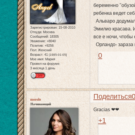
беременно "обузой
ребенка ведет себ
Альваро додумалс
Зарегистрирован
: 15-08-2010
Эмилио красава. И
Откуда:
Москва
все е ночи, чтобы
Сообщений:
18305
Уважение:
+8040
Орландо- зараза м
Позитив:
+9256
Пол:
Женский
0
Возраст:
41
[1985-01-05]
Мое имя:
Мария
Провел на форуме:
3 месяца 1 день
Поделиться
morolo
Начинающий
Gracias ❤❤
+1