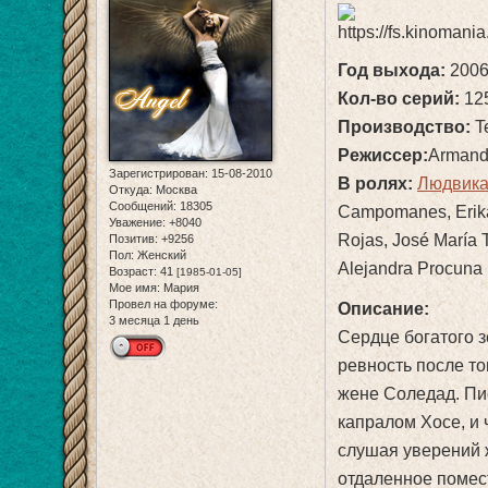
Год выхода:
200
Кол-во серий:
12
Производство:
Te
Режиссер:
Armand
Зарегистрирован
: 15-08-2010
В ролях:
Людвика 
Откуда:
Москва
Сообщений:
18305
Campomanes, Erika 
Уважение:
+8040
Rojas, José María T
Позитив:
+9256
Пол:
Женский
Alejandra Procuna 
Возраст:
41
[1985-01-05]
Мое имя:
Мария
Провел на форуме:
Описание:
3 месяца 1 день
Сердце богатого 
ревность после тог
жене Соледад. Пи
капралом Хосе, и 
слушая уверений 
отдаленное помес