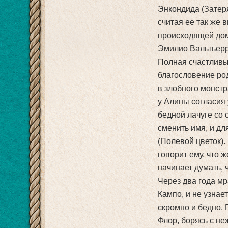
Энкондида (Затеря
считая ее так же 
происходящей дом
Эмилио Вальтьерр
Полная счастливы
благословение ро
в злобного монст
у Алины согласия 
бедной лачуге со 
сменить имя, и дл
(Полевой цветок).
говорит ему, что 
начинает думать, 
Через два года м
Кампо, и не узнае
скромно и бедно. 
Флор, борясь с не