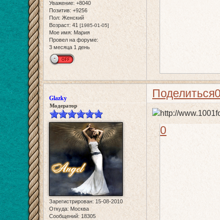
Уважение:
+8040
Позитив:
+9256
Пол:
Женский
Возраст:
41
[1985-01-05]
Мое имя:
Мария
Провел на форуме:
3 месяца 1 день
Поделиться
Glazky
Модератор
0
Зарегистрирован
: 15-08-2010
Откуда:
Москва
Сообщений:
18305