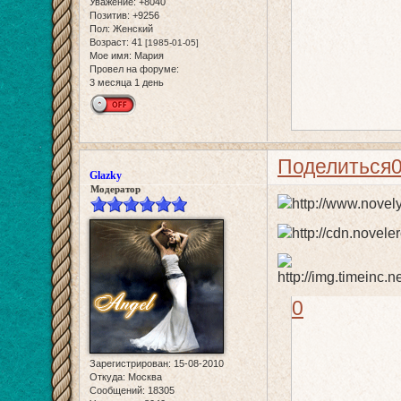
Уважение:
+8040
Позитив:
+9256
Пол:
Женский
Возраст:
41
[1985-01-05]
Мое имя:
Мария
Провел на форуме:
3 месяца 1 день
Поделиться
Glazky
Модератор
0
Зарегистрирован
: 15-08-2010
Откуда:
Москва
Сообщений:
18305