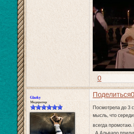
0
Поделиться
Glazky
Модератор
Посмотрела до 3 с
мысль, что середи
всегда промотаю.
А Альваро придур.