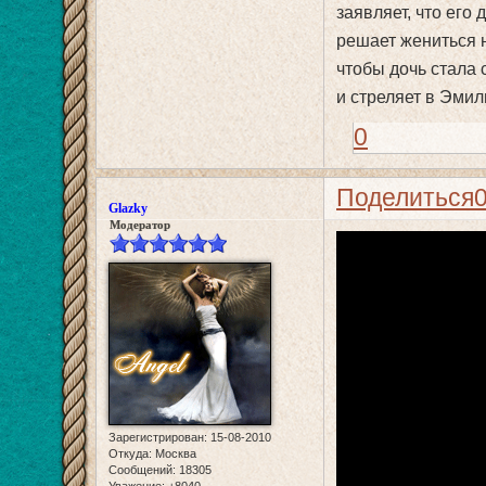
заявляет, что его
решает жениться н
чтобы дочь стала
и стреляет в Эмили
0
Поделиться
Glazky
Модератор
Зарегистрирован
: 15-08-2010
Откуда:
Москва
Сообщений:
18305
Уважение:
+8040