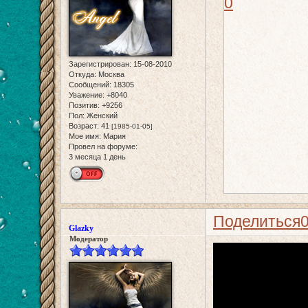
0
Зарегистрирован
: 15-08-2010
Откуда:
Москва
Сообщений:
18305
Уважение:
+8040
Позитив:
+9256
Пол:
Женский
Возраст:
41
[1985-01-05]
Мое имя:
Мария
Провел на форуме:
3 месяца 1 день
Поделиться
Glazky
Модератор