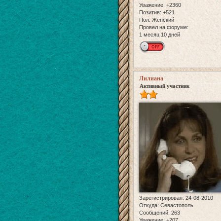
Уважение:
+2360
Позитив:
+521
Пол:
Женский
Провел на форуме:
1 месяц 10 дней
Лилиана
Активный участник
Зарегистрирован
: 24-08-2010
Откуда:
Севастополь
Сообщений:
263
Уважение:
+207