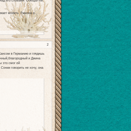
 над его словами. Обещал ей
олжает молить Рамона о
2
 Хансом в Германию и глядишь
ичный,благородный и Джина
ы это смог ей
 Сонии говорить не хочу, она