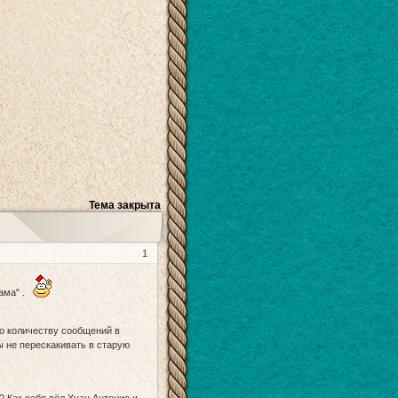
Тема закрыта
1
мама" .
по количеству сообщений в
ы не перескакивать в старую