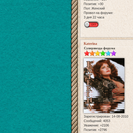
Позитив:
+30
Пол:
Женский
Провел на форуме:
3 дня 22 часа
Katerina
Суперзвезда форума
Зарегистрирован
: 14-08-2010
Сообщений:
4053
Уважение:
+2106
Позитив:
+2796