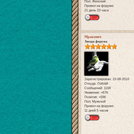
Пол:
Женский
Провел на форуме:
21 день 23 часа
Мракович
Звезда форума
Зарегистрирован
: 15-08-2010
Откуда:
מעלו&#
Сообщений:
1168
Уважение:
+676
Позитив:
+596
Пол:
Мужской
Провел на форуме:
11 дней 5 часов