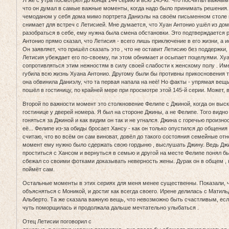
Я же с утра посмотрел до конца 144 серию и всю 145-ю. Что посчитал важным
что он думал в самые важные моменты, когда надо было принимать решения.
чемоданом у себя дома мимо портрета Даниэлы на своём письменном столе и
снимает для встреч с Летисией. Мне думается, что Хуан Антонио ушёл из дома
разобраться в себе, ему нужна была смена обстановки. Это подтверждается 
Антонио прямо сказал, что Летисия - всего лишь приключение в его жизни, а и
Он заявляет, что пришёл сказать это , что не оставит Летисию без поддержки,
Летисия убеждает его по-своему, пи этом обнимает и осыпает поцелуями. Ху
сопротивляться этим нежностям в силу своей слабости к женскому полу . Им
губила всю жизнь Хуана Антонио. Другому были бы противны прикосновения та
она обвинила Даниэлу, что та первая напала на неё! Но факты - упрямая вещь
пошёл в гостиницу, по крайней мере при просмотре этой 145-й серии. Может, 
Второй по важности момент это столкновение Фелипе с Джиной, когда он выск
гостинице у дверей номера. Я был на стороне Джины, а не Фелипе. Того видно
гоняться за Джиной и как видим он так и не угнался. Джина с горечью произнос
её... Фелипе из-за обиды бросает Хансу - как он только опустился до общения
считаю, что во всём он сам виноват, довёл до такого состояния семейные от
момент ему нужно было сдержать свою гордыню , выслушать Джину. Ведь Дж
проститься с Хансом и вернуться в семью и другой на месте Фелипе понял бы
сбежал со своими фотками доказывать неверность жены. Дурак он в общем ,
поймёт сам.
Остальные моменты в этих сериях для меня менее существенны. Показали, 
объясняться с Моникой, и достиг как всегда своего. Ирене делилась с Матиль
Альберто. Та же сказала важную вещь, что невозможно быть счастливым, ес
чуть поморщилась и продолжала дальше мечтательно улыбаться .
Отец Летисии поговорил с