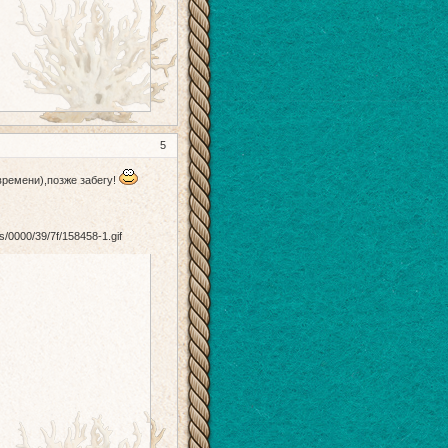
5
времени),позже забегу!