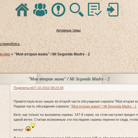
Активные темы
истрируйтесь
.
ксика
»
"Моя вторая мама" / Mi Segunda Madre - 2
"Моя вторая мама" / Mi Segunda Madre - 2
Поделиться
07-10-2010 08:23:34
Приветствую всех наших во второй части обсуждения сериала "Моя вторая 
Первая часть обсуждения сериала:
"Моя вторая мама" / Mi Segunda Madre - 1
Катя, как только ты выложила скрины 147-й серии, на этом наступил предел 
одной ветке. Считаю возможным эти последние скрины перенести сюда, чтоб
ветку!