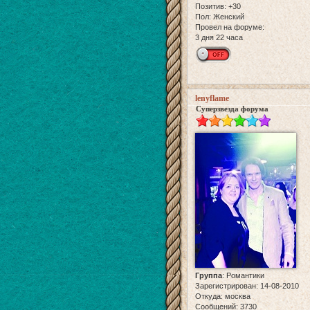
Позитив:
+30
Пол:
Женский
Провел на форуме:
3 дня 22 часа
lenyflame
Суперзвезда форума
Группа
:
Романтики
Зарегистрирован
: 14-08-2010
Откуда:
москва
Сообщений:
3730