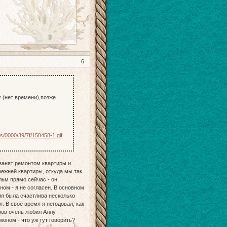
6
 (нет времени),позже
ds/0000/39/7f/158458-1.gif
 занят ремонтом квартиры и
режней квартиры, откуда мы так
ьм прямо сейчас - он
ном - я не согласен. В основном
ия была счастлива несколько
я. В своё время я негодовал, как
оров очень любил Аллу
моном - что уж тут говорить?