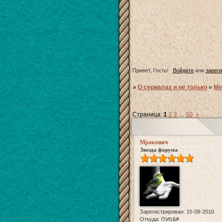
Привет, Гость!
Войдите
или
зарег
»
О сериалах и не только
»
Ме
Страница:
1
2
3
…
50
»
Мракович
Звезда форума
Зарегистрирован
: 15-08-2010
Откуда:
מעלו&#