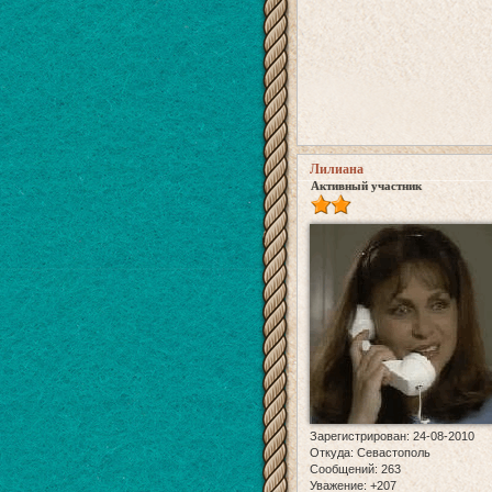
Лилиана
Активный участник
Зарегистрирован
: 24-08-2010
Откуда:
Севастополь
Сообщений:
263
Уважение:
+207