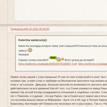
Поделиться
08-10-2010 06:30:55
Katerina написал(а):
Какие вы молодцы,вторую темку уже открыли!!!Отписаться пока не могу
забегу!
Лилиана
Скрины супер,спасибо!!!
Всех целую,до вечера!!!
https://upforme.ru/uploads/0000/39/7f/158457-3.gif
https://upforme.ru/uploa
Привет всем нашим с утра пораньше! Я сам не смог вчера выйти в инет, был
ночевал там, а комп стоит в трейлере на Московском проспекте под окнами п
пока и не съехали. Девушки, большая просьба по-возможности смотреть фил
действительно на все времена! Насчёт того, что Сония унижается перед Рамо
именно так на мой взгляд складываются отношения в подобных случаях. Сон
лет с Рамоном, и я думаю , что как Рамон, так и Сония могут мирно расстатьс
это пугачёва вышла замуж за КИркорова - было это в 94 году в Питере! Кирк
Борисовну, боготворил её! Пожили они несколько лет и расстались. Так и с Ра