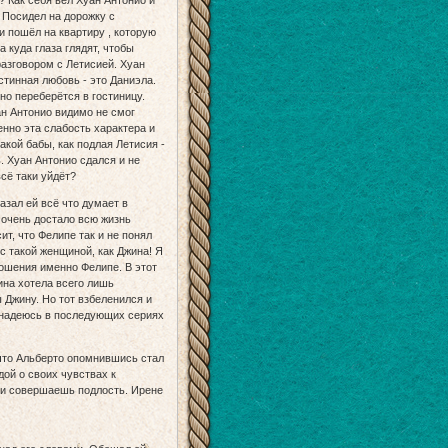
? Как себя вёл Хуан Антонио и
 Посидел на дорожку с
 пошёл на квартиру , которую
 куда глаза глядят, чтобы
разговором с Летисией. Хуан
стинная любовь - это Даниэла.
 но переберётся в гостиницу.
ан Антонио видимо не смог
енно эта слабость характера и
кой бабы, как подлая Летисия -
. Хуан Антонио сдался и не
всё таки уйдёт?
азал ей всё что думает в
 очень достало всю жизнь
ит, что Фелипе так и не понял
 с такой женщиной, как Джина! Я
ношения именно Фелипе. В этот
ина хотела всего лишь
 Джину. Но тот взбеленился и
 надеюсь в последующих сериях
что Альберто опомнившись стал
дой о своих чувствах к
ли совершаешь подлость. Ирене