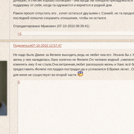
дочерью, я считаю хорошо поговорил - она вроде бы обещала призадуматься
поддержку от себя, когда та одумается и вернётся в родной дом .
Рамон просит отпустить его , хочет остаться друзьями с Сонией, но та прод
последней попытке сохранить отношения, чтобы он остался.
Отредактировано Мракович (07-10-2010 08:39:41)
+1
Поделиться
07-10-2010 12:57:47
Не надо было Джине за Фелипе выходить,ведь не любит она его .Уехала бы с
жизнь у нее наладилась.Ханс конечно не Филипе.Он человек видный ,симпат
изменять ему б не стала.Она ветренная,любит раскошную жизнь и Ханс всё б
предоставить.Фелипе пострадал-пострадал,да и успокоился б.Время лечит...О
для меня не существует во второй части
0