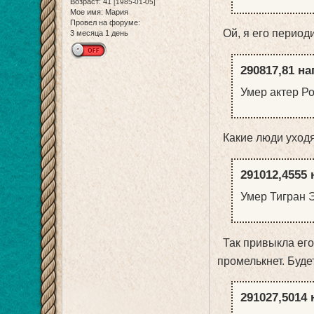
Возраст:
41
[1985-01-05]
Мое имя:
Мария
Провел на форуме:
Ой, я его периоди
3 месяца 1 день
290817,81 на
Умер актер Ро
Какие люди уходят
291012,4555 
Умер Тигран 
Так привыкла его 
промелькнет. Будет
291027,5014 