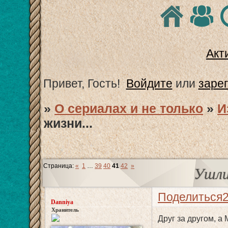
Акт
Привет, Гость!
Войдите
или
заре
»
О сериалах и не только
»
И
жизни...
Страница:
«
1
…
39
40
41
42
»
Ушли
Поделиться
Danniya
Хранитель
Друг за другом, а 