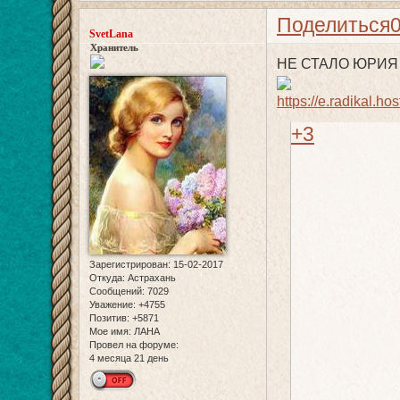
Поделиться
SvetLana
Хранитель
НЕ СТАЛО ЮРИЯ Н
+3
Зарегистрирован
: 15-02-2017
Откуда:
Астрахань
Сообщений:
7029
Уважение:
+4755
Позитив:
+5871
Мое имя:
ЛАНА
Провел на форуме:
4 месяца 21 день