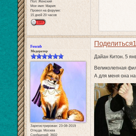
Пол:
Женский
Мое имя:
Мария
Провел на форуме:
15 дней 20 часов
Поделиться
Foxcub
Модератор
Дайан Китон. 5 янв
Великолепная фи
А для меня она на
Зарегистрирован
: 23-08-2019
Откуда:
Москва
Сообщений:
3602