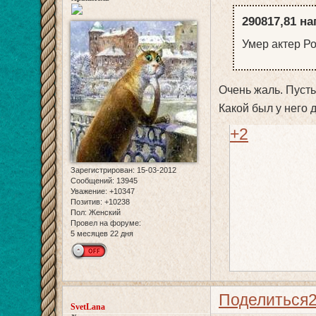
290817,81 на
Умер актер Ро
Очень жаль. Пусть
Какой был у него д
+2
Зарегистрирован
: 15-03-2012
Сообщений:
13945
Уважение:
+10347
Позитив:
+10238
Пол:
Женский
Провел на форуме:
5 месяцев 22 дня
Поделиться
SvetLana