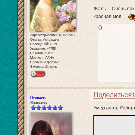
Жаль ... Очень ярк
красная моя ".
0
Зарегистрирован
: 15-02-2017
Откуда:
Астрахань
Сообщений:
7029
Уважение:
+4755
Позитив:
+5871
Мое имя:
ЛАНА
Провел на форуме:
4 месяца 21 день
Поделиться
Нежность
Модератор
Умер актер Роберт