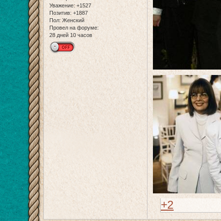
Уважение:
+1527
Позитив:
+1887
Пол:
Женский
Провел на форуме:
28 дней 10 часов
+2