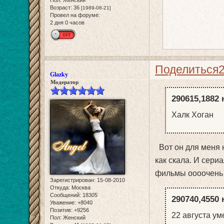
Пол:
Женский
Возраст:
36
[1989-08-21]
Провел на форуме:
2 дня 0 часов
Поделиться
Glazky
Модератор
290615,1882 
Халк Хоган
Вот он для меня н
как скала. И сери
фильмы оооочень 
Зарегистрирован
: 15-08-2010
Откуда:
Москва
Сообщений:
18305
290740,4550 
Уважение:
+8040
Позитив:
+9256
22 августа у
Пол:
Женский