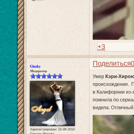
+3
Поделиться
Glazky
Модератор
Умер
Кэри-Хирою
происхождения. П
в Калифорнии из-з
помнила по сериа
видела. Отличный 
Зарегистрирован
: 15-08-2010
Откуда:
Москва