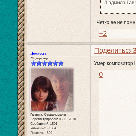
Людмила Гав
Четко ее не помню
+2
Поделиться
Нежность
Модератор
Умер композитор Ю
0
Группа
:
Сериаломаны
Зарегистрирован
: 06-10-2010
Сообщений:
1501
Уважение:
+1084
Позитив:
+399