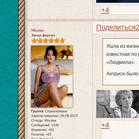
+4
Поделиться
Misstizz
Звезда форума
Ушла из жизн
известная по
«Людмила».
Актрисе было 
Группа
:
Сериаломаны
Зарегистрирован
: 26-09-2023
Откуда:
Москва
+4
Сообщений:
1439
Уважение:
+83
Позитив:
+87