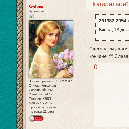
Поделиться
SvetLana
Хранитель
291982,2054 
Вчера, 13 дек
Светлая ему память
кончине. 🥺 Слава 
0
Зарегистрирован
: 15-02-2017
Откуда:
Астрахань
Сообщений:
7029
Уважение:
+4755
Позитив:
+5871
Мое имя:
ЛАНА
Провел на форуме:
4 месяца 21 день