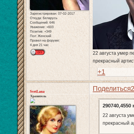
Зарегистрирован
: 07-02-2017
Откуда:
Беларусь
Сообщений:
646
Уважение:
+603
Позитив:
+349
Пол:
Женский
Провел на форуме:
4 дня 21 час
22 августа умер 
прекрасный артист
+1
Поделиться
SvetLana
Хранитель
290740,4550 
22 августа у
прекрасный ар