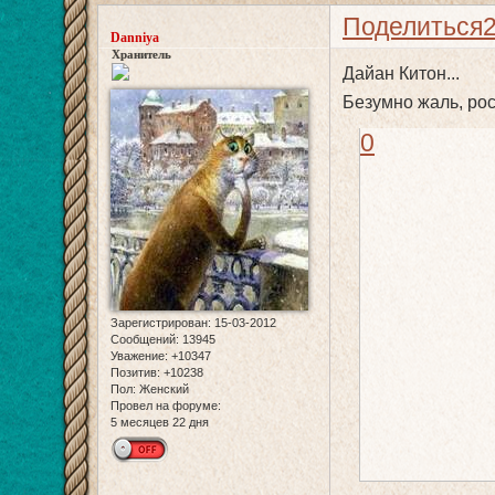
Поделиться
Danniya
Хранитель
Дайан Китон...
Безумно жаль, рос
0
Зарегистрирован
: 15-03-2012
Сообщений:
13945
Уважение:
+10347
Позитив:
+10238
Пол:
Женский
Провел на форуме:
5 месяцев 22 дня