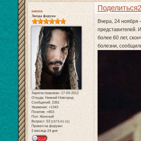
Поделиться
zanoza
Звезда форума
Вчера, 24 ноября 
представителей. 
более 60 лет, ско
болезни, сообщили
Зарегистрирован
: 17-04-2012
Откуда:
Нижний Новгород
Сообщений:
2361
Уважение:
+1343
Позитив:
+803
Пол:
Женский
Возраст:
53
[1973-01-11]
Провел на форуме:
2 месяца 24 дня