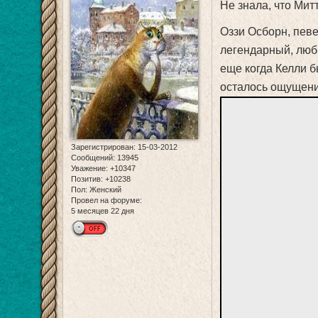
Не знала, что Митт
Оззи Осборн, певе
легендарный, люби
еще когда Келли б
осталось ощущение
Зарегистрирован
: 15-03-2012
Сообщений:
13945
Уважение:
+10347
Позитив:
+10238
Пол:
Женский
Провел на форуме:
5 месяцев 22 дня