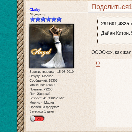
Поделиться
Glazky
Модератор
291601,4825 
Дайан Китон. 
ООООххх, как жа
0
Зарегистрирован
: 15-08-2010
Откуда:
Москва
Сообщений:
18305
Уважение:
+8040
Позитив:
+9256
Пол:
Женский
Возраст:
41
[1985-01-05]
Мое имя:
Мария
Провел на форуме:
3 месяца 1 день