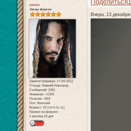
Поделиться
zanoza
Звезда форума
Вчера, 13 декабря
Зарегистрирован
: 17-04-2012
Откуда:
Нижний Новгород
Сообщений:
2361
Уважение:
+1343
Позитив:
+803
Пол:
Женский
Возраст:
53
[1973-01-11]
Провел на форуме:
2 месяца 24 дня