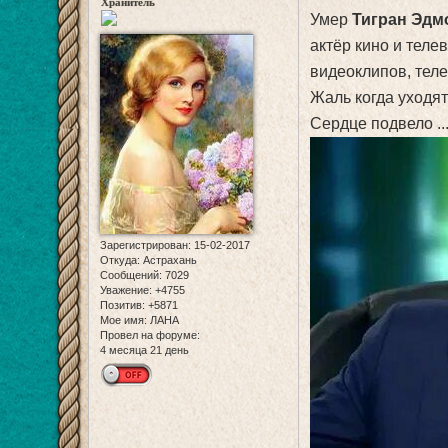
Хранитель
Умер
Тигран Эдм
актёр кино и теле
видеоклипов, тел
Жаль когда уходят 
Сердце подвело ..
Зарегистрирован
: 15-02-2017
Откуда:
Астрахань
Сообщений:
7029
Уважение:
+4755
Позитив:
+5871
Мое имя:
ЛАНА
Провел на форуме:
4 месяца 21 день