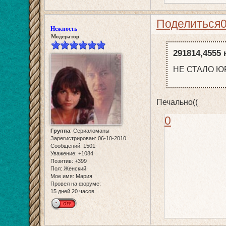
Поделиться
Нежность
Модератор
291814,4555 
НЕ СТАЛО ЮР
Печально((
0
Группа
:
Сериаломаны
Зарегистрирован
: 06-10-2010
Сообщений:
1501
Уважение:
+1084
Позитив:
+399
Пол:
Женский
Мое имя:
Мария
Провел на форуме:
15 дней 20 часов