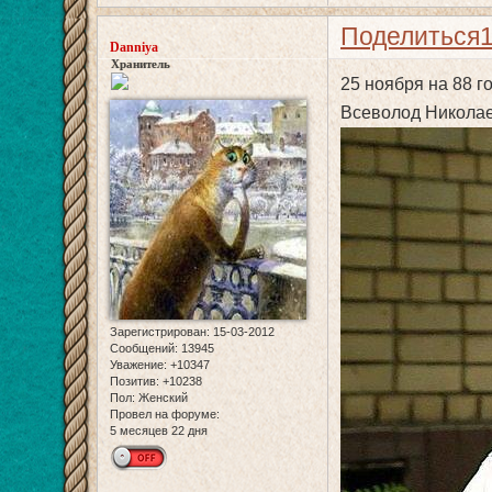
Поделиться
Danniya
Хранитель
25 ноября на 88 г
Всеволод Никола
Зарегистрирован
: 15-03-2012
Сообщений:
13945
Уважение:
+10347
Позитив:
+10238
Пол:
Женский
Провел на форуме:
5 месяцев 22 дня