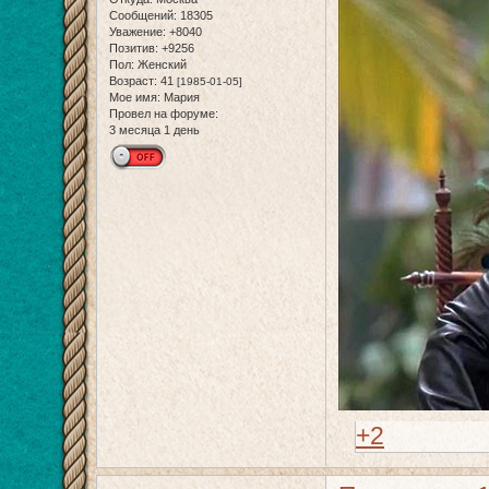
Сообщений:
18305
Уважение:
+8040
Позитив:
+9256
Пол:
Женский
Возраст:
41
[1985-01-05]
Мое имя:
Мария
Провел на форуме:
3 месяца 1 день
+2