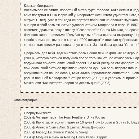
Краткая биография.
Воспитывал ее отчим, известный актер Курт Расселл. Хотя семья и над
Кейт поступит в Нью-Йоркский университет, нет ничего удивительного,
актрисы - ведь уже в три года ее портрет появился на обложке журнала "V
она при любой возможности с удовольствием танцевала и пела. В 1997 
окончила драматическую школу "Crossroads" в Санта-Монике, а через г
большом кино - в фильме "Голубая пустыня" она сыграла старлетку. Че
к себе внимание, сыграв в картине "200 сигарет" и снискав доброжелат
которая сам фильм разнесла в пух и прах. Затем была драма "Сплетня"
Прорывом для Кейт Хадсон стала роль Пенни Лейн в фильме Кэмерона 
(2000), которую актриса получила после того, как от нее отказалась Са
подумывал приостановить свой проект. Но Кейт убедила его доверить ей
принесла юной актрисе премию "Оскар" за лучшую роль второго плана.
обрушившейся на нее славы, Кейт Хадсон продолжала сниматься - исп
роль в военной мелодраме "Четыре пера" (2002) и с успехом сыграла 
Макконехи "Как потерять парня за десять дней" (2003).
Фильмография:
Свернутый текст
2002 ф Четыре пера The Four Feathers Этна Юстас
2003 ф Как отделаться от парня за 10 дней How to Lose a Guy in 10 Da
2003 ф Алекс и Эмма Alex & Emma Эмма Динсмор
2003 ф Развод Le divorce Изабель Уокер
2004 ф Модная мамочка Raising Helen Хелен Хэррис