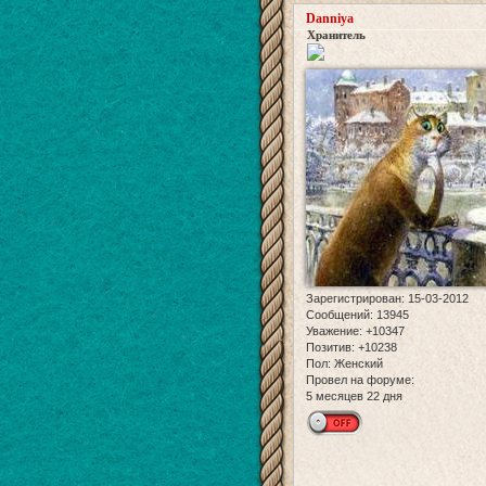
Danniya
Хранитель
Зарегистрирован
: 15-03-2012
Сообщений:
13945
Уважение:
+10347
Позитив:
+10238
Пол:
Женский
Провел на форуме:
5 месяцев 22 дня