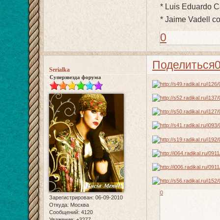
* Luis Eduardo C
* Jaime Vadell c
0
Поделиться
Serialka
Суперзвезда форума
0
Зарегистрирован
: 06-09-2010
Откуда:
Москва
Сообщений:
4120
Уважение:
+3277