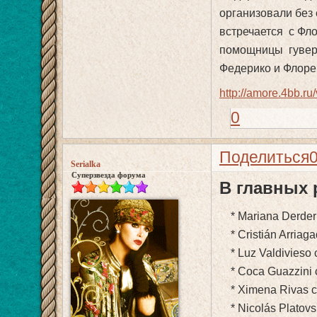
организовали без
встречается с Фл
помощницы гуверн
Федерико и Флоре
http://amore.4bb.r
0
Поделиться
Serialka
Суперзвезда форума
В главных 
* Mariana Derderi
* Cristián Arriag
* Luz Valdivieso c
* Coca Guazzini co
* Ximena Rivas co
* Nicolás Platovs