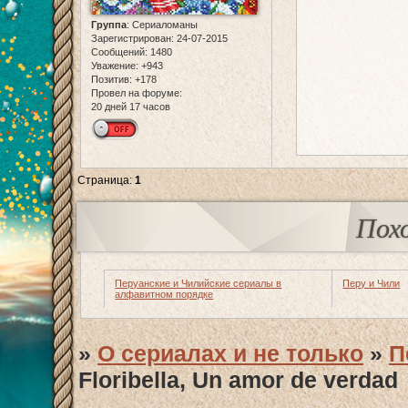
Группа
:
Сериаломаны
Зарегистрирован
: 24-07-2015
Сообщений:
1480
Уважение:
+943
Позитив:
+178
Провел на форуме:
20 дней 17 часов
Страница:
1
Пох
Перуанские и Чилийские сериалы в
Перу и Чили
алфавитном порядке
»
О сериалах и не только
»
П
Floribella, Un amor de verdad