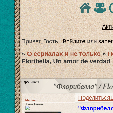
Акт
Привет, Гость!
Войдите
или
заре
»
О сериалах и не только
»
П
Floribella, Un amor de verdad
Страница:
1
"Флорибелла" / Flo
Поделиться
Марина
Душа форума
"Флорибелла