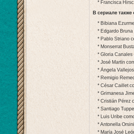
* Francisca Hirs
В сериале также
* Bibiana Ezurme
* Edgardo Bruna 
* Pablo Striano 
* Monserrat Bust
* Gloria Canales 
* José Martín co
* Ángela Vallejos
* Remigio Remed
* César Caillet c
* Grimanesa Jimen
* Cristián Pérez 
* Santiago Tuppe
* Luis Uribe como
* Antonella Orsini
* María José Leó