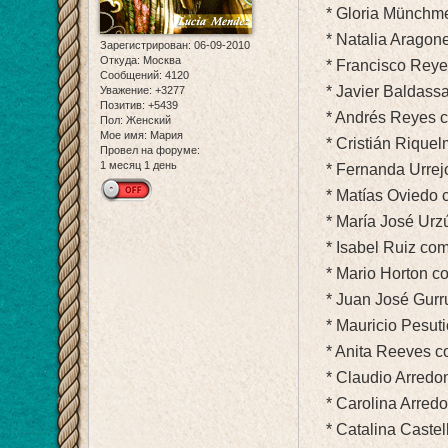
* Gloria Münchme
* Natalia Aragone
Зарегистрирован
: 06-09-2010
Откуда:
Москва
* Francisco Reye
Сообщений:
4120
* Javier Baldassa
Уважение:
+3277
Позитив:
+5439
* Andrés Reyes co
Пол:
Женский
Мое имя:
Мария
* Cristián Riquel
Провел на форуме:
1 месяц 1 день
* Fernanda Urrejo
* Matías Oviedo 
* María José Urzú
* Isabel Ruiz com
* Mario Horton co
* Juan José Gurr
* Mauricio Pesuti
* Anita Reeves c
* Claudio Arredo
* Carolina Arredo
* Catalina Castel