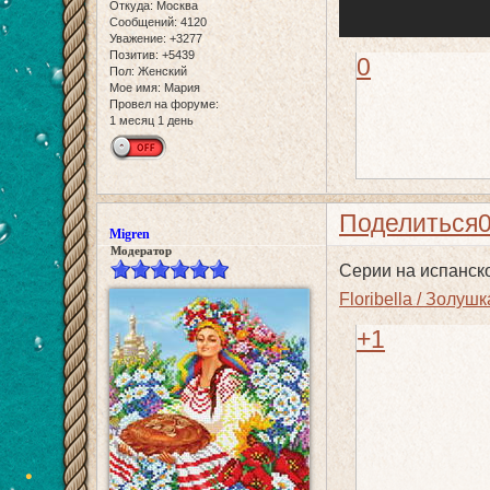
Откуда:
Москва
Сообщений:
4120
Уважение:
+3277
Позитив:
+5439
0
Пол:
Женский
Мое имя:
Мария
Провел на форуме:
1 месяц 1 день
Поделиться
Migren
Модератор
Серии на испанск
Floribella / Золуш
+1