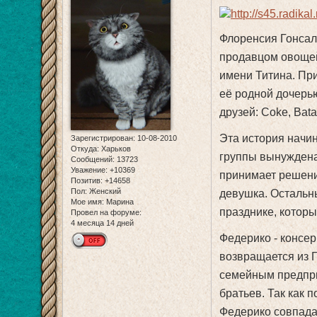
Флоренсия Гонсале
продавцом овощей
имени Титина. При
её родной дочерь
друзей: Coke, Bata,
Эта история начи
Зарегистрирован
: 10-08-2010
Откуда:
Харьков
группы вынуждена
Сообщений:
13723
Уважение:
+10369
принимает решение
Позитив:
+14658
Пол:
Женский
девушка. Остальны
Мое имя:
Марина
празднике, которы
Провел на форуме:
4 месяца 14 дней
Федерико - консер
возвращается из Г
семейным предпри
братьев. Так как 
Федерико совпада