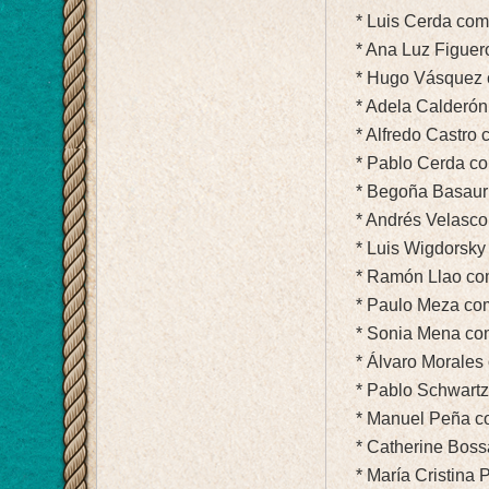
* Luis Cerda com
* Ana Luz Figuer
* Hugo Vásquez 
* Adela Calderón
* Alfredo Castro 
* Pablo Cerda com
* Begoña Basauri
* Andrés Velasco
* Luis Wigdorsky
* Ramón Llao como 
* Paulo Meza com
* Sonia Mena como
* Álvaro Morales 
* Pablo Schwartz 
* Manuel Peña c
* Catherine Bos
* María Cristina P