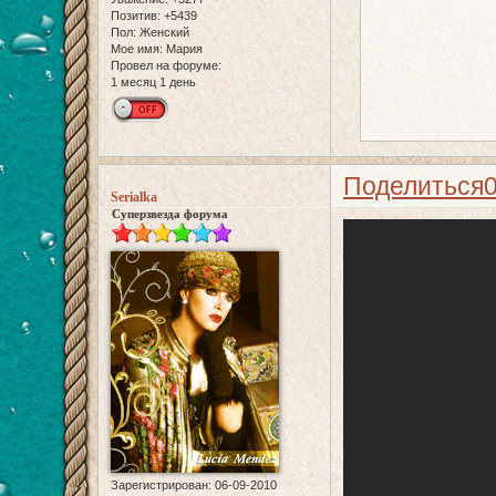
Позитив:
+5439
Пол:
Женский
Мое имя:
Мария
Провел на форуме:
1 месяц 1 день
Поделиться
Serialka
Суперзвезда форума
Зарегистрирован
: 06-09-2010