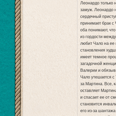
Леонардо только 
замуж. Леонардо 
сердечный присту
принимает брак с 
оба понимают, что
из гордости между
любит Чало на ее 
становления худш
имеет темное про
загадочной женщи
Валерии и обязыв
Чало утешается с 
за Мартина. Все, 
оставляет Мартина
и спасает ее от с
становится инвал
его из-за шантажа