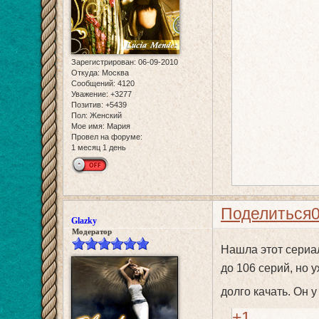
Зарегистрирован
: 06-09-2010
Откуда:
Москва
Сообщений:
4120
Уважение:
+3277
Позитив:
+5439
Пол:
Женский
Мое имя:
Мария
Провел на форуме:
1 месяц 1 день
Поделиться
Glazky
Модератор
Нашла этот сериал
до 106 серий, но у
долго качать. Он 
+1