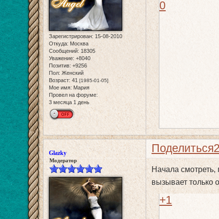
0
Зарегистрирован
: 15-08-2010
Откуда:
Москва
Сообщений:
18305
Уважение:
+8040
Позитив:
+9256
Пол:
Женский
Возраст:
41
[1985-01-05]
Мое имя:
Мария
Провел на форуме:
3 месяца 1 день
Поделиться
Glazky
Модератор
Начала смотреть, 
вызывает только 
+1