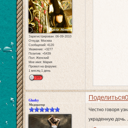
Зарегистрирован
: 06-09-2010
Откуда:
Москва
Сообщений:
4120
Уважение:
+3277
Позитив:
+5439
Пол:
Женский
Мое имя:
Мария
Провел на форуме:
1 месяц 1 день
Поделиться
Glazky
Модератор
Честно говоря узн
украденную дочь.