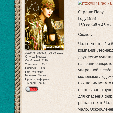
Страна: Перу
Год: 1998
150 серий х 45 ми
Сюжет:
Чало - честный и 
компании Леонард
Зарегистрирован
: 06-09-2010
дружеские чувства
Откуда:
Москва
Сообщений:
4120
на грани банкротс
Уважение:
+3277
Позитив:
+5439
уверенной в себе
Пол:
Женский
Мое имя:
Мария
молодыми людьми 
Провел на форуме:
них понимает, что
1 месяц 1 день
выигрывает крупн
для спасения фир
решает взять Чало
Чало. Оскорбленн