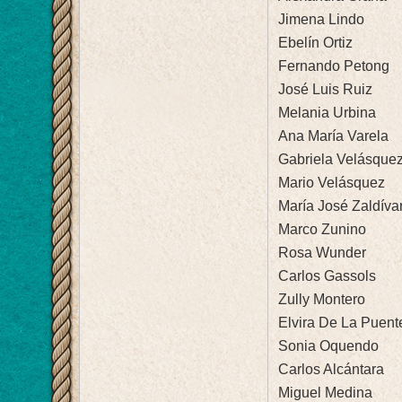
Jimena Lindo
Ebelín Ortiz
Fernando Petong
José Luis Ruiz
Melania Urbina
Ana María Varela
Gabriela Velásque
Mario Velásquez
María José Zaldíva
Marco Zunino
Rosa Wunder
Carlos Gassols
Zully Montero
Elvira De La Puent
Sonia Oquendo
Carlos Alcántara
Miguel Medina