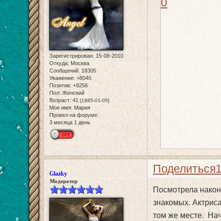
0
Зарегистрирован
: 15-08-2010
Откуда:
Москва
Сообщений:
18305
Уважение:
+8040
Позитив:
+9256
Пол:
Женский
Возраст:
41
[1985-01-05]
Мое имя:
Мария
Провел на форуме:
3 месяца 1 день
Поделиться
Glazky
Модератор
Посмотрела након
знакомых. Актриса
том же месте. На