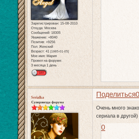
Зарегистрирован
: 15-08-2010
Откуда:
Москва
Сообщений:
18305
Уважение:
+8040
Позитив:
+9256
Пол:
Женский
Возраст:
41
[1985-01-05]
Мое имя:
Мария
Провел на форуме:
3 месяца 1 день
Поделиться
Serialka
Суперзвезда форума
Очень много знако
сериала в другой)
0