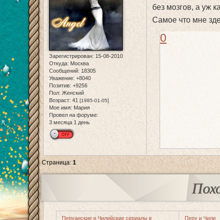
без мозгов, а уж 
Самое что мне зд
0
Зарегистрирован
: 15-08-2010
Откуда:
Москва
Сообщений:
18305
Уважение:
+8040
Позитив:
+9256
Пол:
Женский
Возраст:
41
[1985-01-05]
Мое имя:
Мария
Провел на форуме:
3 месяца 1 день
Страница:
1
Пох
Перуанские и Чилийские сериалы в
Перу и Чили