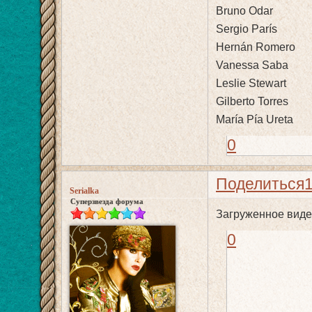
Bruno Odar
Sergio París
Hernán Romero
Vanessa Saba
Leslie Stewart
Gilberto Torres
María Pía Ureta
0
Поделиться
Serialka
Суперзвезда форума
Загруженное виде
0