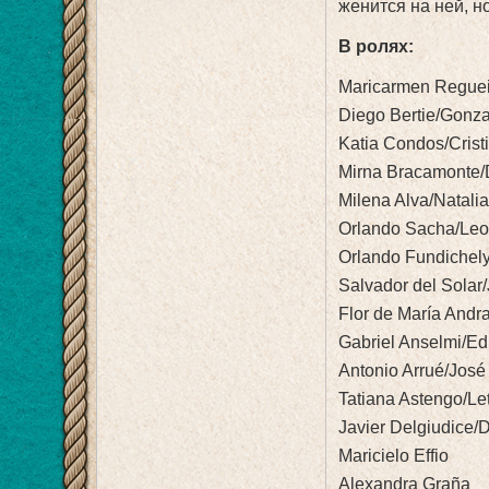
женится на ней, н
В ролях:
Maricarmen Regueir
Diego Bertie/Gonza
Katia Condos/Cristi
Mirna Bracamonte/
Milena Alva/Natali
Orlando Sacha/Leon
Orlando Fundichel
Salvador del Solar/
Flor de María Andr
Gabriel Anselmi/Ed
Antonio Arrué/José
Tatiana Astengo/Le
Javier Delgiudice/
Maricielo Effio
Alexandra Graña