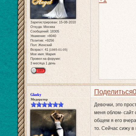
Зарегистрирован
: 15-08-2010
Откуда:
Москва
Сообщений:
18305
Уважение:
+8040
Позитив:
+9256
Пол:
Женский
Возраст:
41
[1985-01-05]
Мое имя:
Мария
Провел на форуме:
3 месяца 1 день
Поделиться
Glazky
Модератор
Девочки, это прос
меня облом- сайт 
общем я его вчера
то. Сейчас сижу в