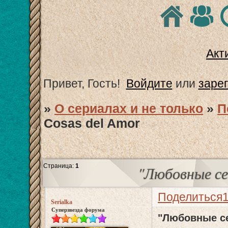
Акт
Привет, Гость!
Войдите
или
заре
»
О сериалах и не только
»
П
Cosas del Amor
Страница:
1
"Любовные се
Поделиться
Serialka
Суперзвезда форума
"Любовные се