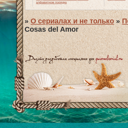
алфавитном порядке
»
О сериалах и не только
»
П
Cosas del Amor