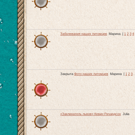
Заболевания наших питомцев
Марина
[
1
2
3
4
Закрыта
Фото наших питомцев
Марина
[
1
2
3
«Заклинатель львов» Кевин Ричардсон
Julia