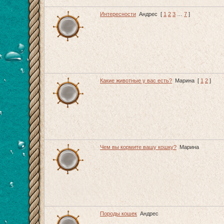
Интересности
Андрес
[
1
2
3
…
7
]
Какие животные у вас есть?
Марина
[
1
2
]
Чем вы кормите вашу кошку?
Марина
Породы кошек
Андрес