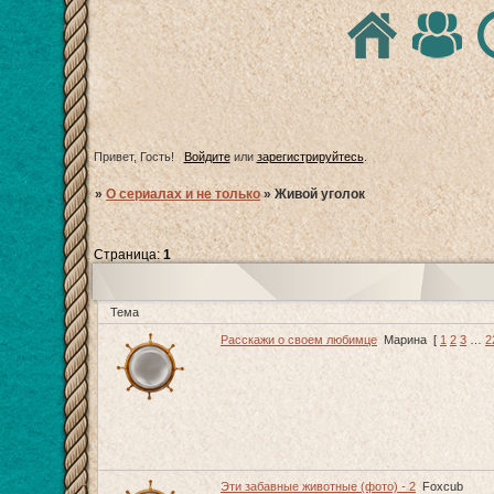
Привет, Гость!
Войдите
или
зарегистрируйтесь
.
»
О сериалах и не только
»
Живой уголок
Страница:
1
Тема
Расскажи о своем любимце
Марина
[
1
2
3
…
2
Эти забавные животные (фото) - 2
Foxcub