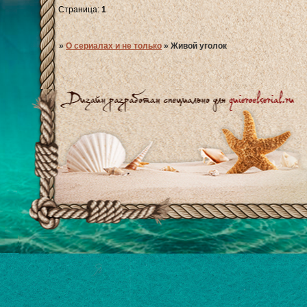
Страница:
1
»
О сериалах и не только
»
Живой уголок