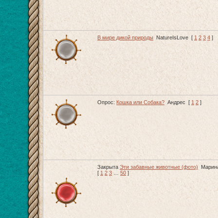
В мире дикой природы
NatureIsLove
[
1
2
3
4
]
Опрос:
Кошка или Собака?
Андрес
[
1
2
]
Закрыта
Эти забавные животные (фото)
Марин
[
1
2
3
…
50
]