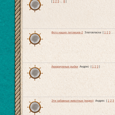
[
1
2
3
…
8
]
Фото наших питомцев-2
Златовласка
[
1
2
3
…
Аквариумные рыбки
Андрес
[
1
2
3
]
Эти забавные животные (видео)
Андрес
[
1
2
3