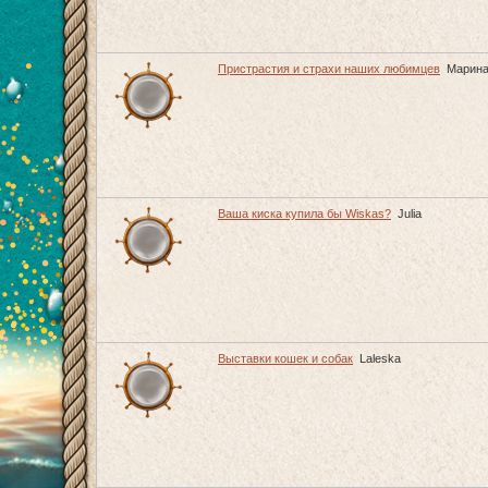
Пристрастия и страхи наших любимцев
Марин
Ваша киска купила бы Wiskas?
Julia
Выставки кошек и собак
Laleska