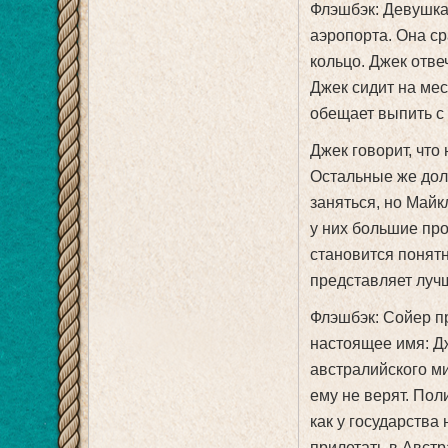
Флэшбэк: Девушка
аэропорта. Она ср
кольцо. Джек отве
Джек сидит на мес
обещает выпить с 
Джек говорит, что
Остальные же долж
заняться, но Майкл
у них большие пр
становится понятн
представляет луч
Флэшбэк: Сойер пр
настоящее имя: Дж
австралийского ми
ему не верят. Пол
как у государства 
прилетать в Авст