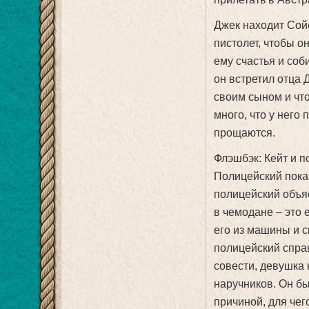
Джек находит Сойе
пистолет, чтобы о
ему счастья и соб
он встретил отца 
своим сыном и что
много, что у него
прощаются.
Флэшбэк: Кейт и п
Полицейский показ
полицейский объя
в чемодане – это 
его из машины и сп
полицейский спраш
совести, девушка
наручников. Он бы
причиной, для чег