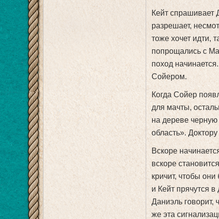
Кейт спрашивает Д
разрешает, несмот
тоже хочет идти, т
попрощались с Ма
поход начинается.
Сойером.
Когда Сойер появл
для мачты, осталь
на дереве черную 
область». Доктору
Вскоре начинаетс
вскоре становится
кричит, чтобы они
и Кейт прячутся в
Даниэль говорит, 
же эта сигнализац