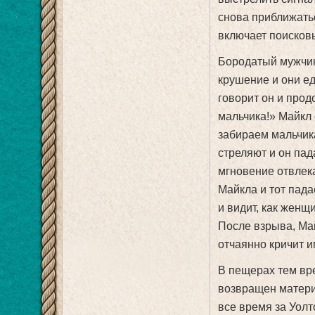
снова приближатьс
включает поисковы
Бородатый мужчина
крушение и они е
говорит он и прод
мальчика!» Майкл 
забираем мальчика
стреляют и он пад
мгновение отвлека
Майкла и тот пада
и видит, как женщ
После взрыва, Май
отчаянно кричит и
В пещерах тем вр
возвращен матери.
все время за Уолт