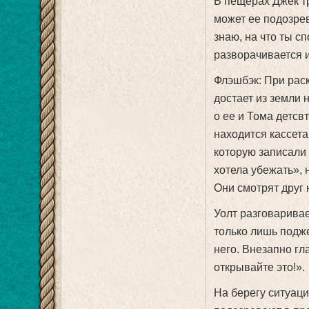
В пещерах Джек тр
может ее подозрев
знаю, на что ты с
разворачивается и
Флэшбэк: При раск
достает из земли 
о ее и Тома детсв
находится кассета
которую записали 
хотела убежать», 
Они смотрят друг 
Уолт разговаривает
только лишь подже
него. Внезапно гл
открывайте это!».
На берегу ситуаци