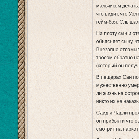
мальчиком делать.
что видит, что Уо
гейм-боя. Слышал 
На плоту сын и от
объясняет сыну, чт
Внезапно отламыв
тросом обратно на
(который он получ
В пещерах Сан под
мужественно умер
ли жизнь на остро
никто их не наказ
Саид и Чарли прох
он прибыл и что 
смотрит на наркот