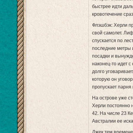
быстрее идти даль
кровотечение сраз
Флэшбэк: Херли пр
свой самолет. Лиф
спускается по лес
последние метры и
посадки и вынужде
наконец-то идет с
долго уговаривает
которую он уговор
пропускает парня 
На острове уже ст
Херли постоянно н
42. На числе 23 К
Австралии ее иска
Джек тем временем