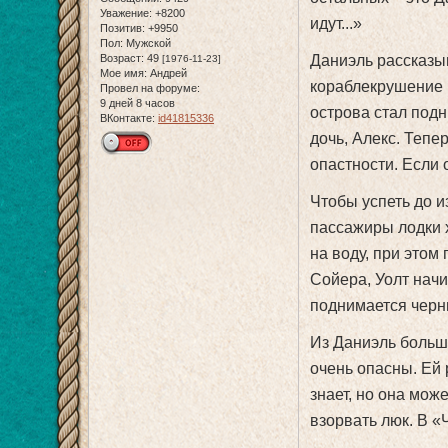
Уважение:
+8200
идут...»
Позитив:
+9950
Пол:
Мужской
Возраст:
49
Даниэль рассказыв
[1976-11-23]
Мое имя:
Андрей
кораблекрушение в
Провел на форуме:
9 дней 8 часов
острова стал подн
ВКонтакте:
id41815336
дочь, Алекс. Тепе
опастности. Если о
Чтобы успеть до 
пассажиры лодки 
на воду, при этом
Сойера, Уолт начи
поднимается черн
Из Даниэль больше
очень опасны. Ей
знает, но она може
взорвать люк. В «