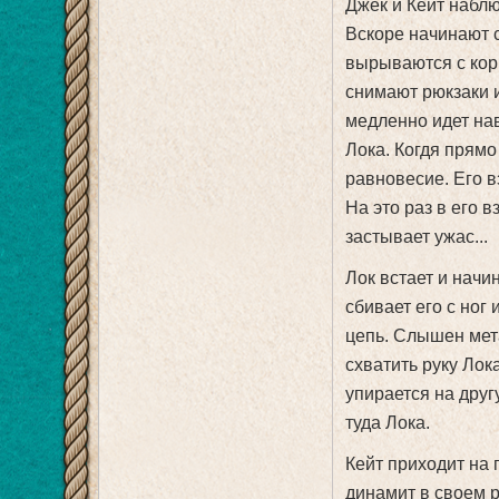
Джек и Кейт набл
Вскоре начинают 
вырываются с кор
снимают рюкзаки и
медленно идет на
Лока. Когдя прямо
равновесие. Его в
На это раз в его в
застывает ужас...
Лок встает и начин
сбивает его с ног 
цепь. Слышен мет
схватить руку Лока
упирается на дру
туда Лока.
Кейт приходит на 
динамит в своем р