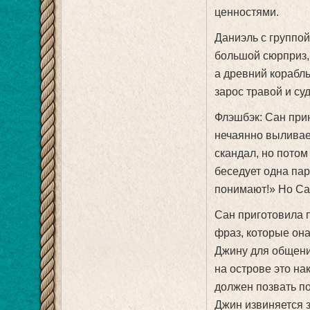
ценностями.
Даниэль с группой
большой сюрприз, 
а древний корабль
зарос травой и су
Флэшбэк: Сан прин
нечаянно выливае
скандал, но потом
беседует одна пар
понимают!» Но Са
Сан приготовила 
фраз, которые она
Джину для общени
на острове это нак
должен позвать по
Джин извиняется з