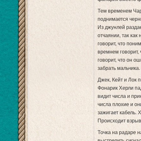
Тем временем Чарл
поднимается черны
Из джунлей раздае
отчаянии, так как
говорит, что пони
времнем говорит, 
говорит, что он о
забрать мальчика.
Джек, Кейт и Лок 
Фонарик Херли пада
видит числа и при
числа плохие и он
зажигает кабель. 
Происходит взрыв 
Точка на радаре н
выстрелить сигнал