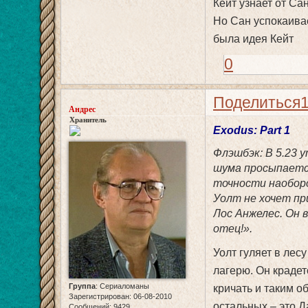
Кейт узнает от Са
Но Сан успокаивае
была идея Кейт
0
Поделиться
Андрес
Хранитель
Exodus: Part 1
Флэшбэк: В 5.23 
шума просыпается
точности наоборо
Уолт не хочет пр
Лос Анжелес. Он 
отец!».
Уолт гуляет в лес
лагерю. Он крадет
Группа
:
Сериаломаны
кричать и таким о
Зарегистрирован
: 06-08-2010
остальных – это Д
Сообщений:
9429