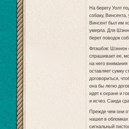
На берегу Уолт по
собаку, Винсента, 
Винсент был им х
умерла. Для Шэнно
берет поводок соб
Флэшбэк: Шэннон 
спрашивает ее, мо
на него внимания 
оставляет сумку с
договориться, что
она бы легко дого
идет к охране и г
и исчез. Саида ср
Прежде чем они о
нашел в обломках
сигнальный пистол