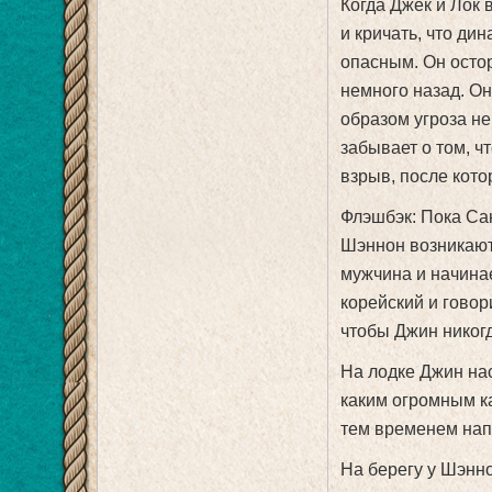
Когда Джек и Лок 
и кричать, что ди
опасным. Он остор
немного назад. Он
образом угроза не
забывает о том, ч
взрыв, после кото
Флэшбэк: Пока Сан
Шэннон возникают
мужчина и начинае
корейский и говори
чтобы Джин никогд
На лодке Джин нас
каким огромным к
тем временем нап
На берегу у Шэнн