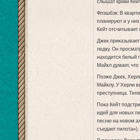
слышат крики Кейт,
Флэшбэк: В кварти
планируют и у них
Кейт отсчитывает 
Джек приказывает 
лодку. Он просмат
находится белый 
Майкл думает, что
Позже Джек, Херли
Майклу. У Херли в
преступница. Тепе
Пока Кейт подстри
идей для новых пе
песню на новом ал
съедает пилота»).