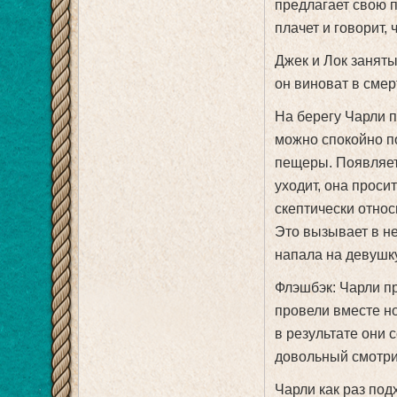
предлагает свою п
плачет и говорит, 
Джек и Лок заняты
он виноват в смер
На берегу Чарли п
можно спокойно п
пещеры. Появляет
уходит, она проси
скептически относ
Это вызывает в н
напала на девушку
Флэшбэк: Чарли п
провели вместе но
в результате они 
довольный смотрит
Чарли как раз под