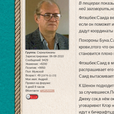
В пещерах показы
ней заговорить,н
Флэшбек:Саида ве
если он поможет и
дадут координаты
Похороны Буна.Са
крови,отого что о
Группа
:
Сериаломаны
становится плохо 
Зарегистрирован
: 06-08-2010
Сообщений:
9429
Флэшбек:Саид в ме
Уважение:
+8200
Позитив:
+9950
распрашивает его 
Пол:
Мужской
Возраст:
49
[1976-11-23]
Саид вытаскивает
Мое имя:
Андрей
Провел на форуме:
К Шенон подходит 
9 дней 8 часов
ВКонтакте:
id41815336
за случившиеся.П
Джеку сок,в нём о
уговаривют Клэр н
идут к бичкрафту,