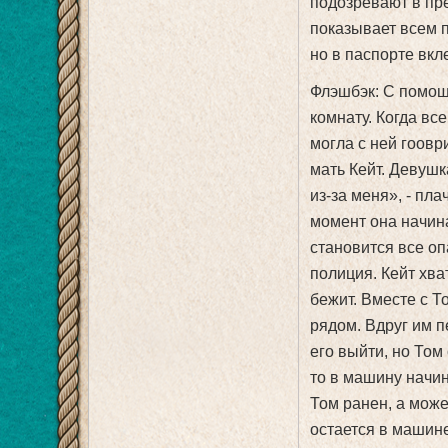
подозревают в пре
показывает всем п
но в паспорте вкл
Флэшбэк: С помощ
комнату. Когда вс
могла с ней гоовр
мать Кейт. Девушк
из-за меня», - пла
момент она начина
становится все оп
полиция. Кейт хва
бежит. Вместе с Т
рядом. Вдруг им 
его выйти, но Том
то в машину начин
Том ранен, а може
остается в машине