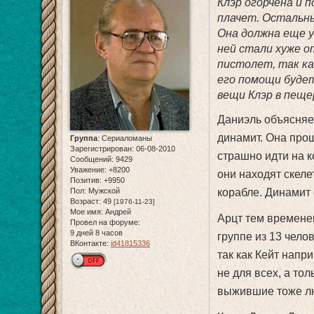
Клэр огорчена и 
плачет. Остальны
Она должна еще у
ней стали хуже о
пистолет, так ка
его помощи буде
вещи Клэр в пеще
Даниэль объясняет
динамит. Она прощ
Группа
:
Сериаломаны
Зарегистрирован
: 06-08-2010
страшно идти на к
Сообщений:
9429
Уважение:
+8200
они находят скел
Позитив:
+9950
Пол:
Мужской
корабле. Динамит 
Возраст:
49
[1976-11-23]
Мое имя:
Андрей
Арцт тем времене
Провел на форуме:
9 дней 8 часов
группе из 13 чело
ВКонтакте:
id41815336
так как Кейт напр
не для всех, а тол
выжившие тоже л