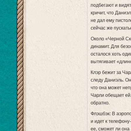
подбегают и видят
кричит, что Даниэл
не дал ему пистол
сейчас же пускать
Около «Черной Ска
динамит. Для безо
осталося хоть оди
вытягивает «длинн
Клэр бежит за Чар
следу Даниэль. Он
что она может неп
Чарли обещает ей,
обратно.
Флэшбэк: В аэропо
и идет к телефону
ее, сможет ли она 