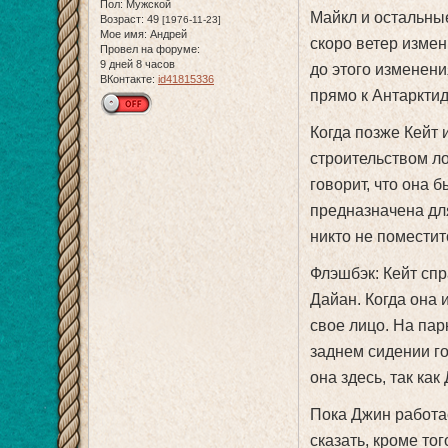
Пол:
Мужской
Майкл и остальны
Возраст:
49
[1976-11-23]
Мое имя:
Андрей
скоро ветер изме
Провел на форуме:
9 дней 8 часов
до этого изменения
ВКонтакте:
id41815336
прямо к Антарктид
Когда позже Кейт 
строительством ло
говорит, что она 
предназначена для
никто не поместит
Флэшбэк: Кейт сп
Дайан. Когда она 
свое лицо. На пар
заднем сидении гол
она здесь, так ка
Пока Джин работае
сказать, кроме тог