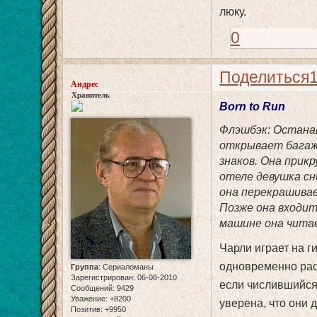
люку.
0
Поделиться
Андрес
Хранитель
Born to Run
Флэшбэк: Останав
открывает багаж
знаков. Она прик
отеле девушка сн
она перекрашивае
Позже она входит
машине она читае
Чарли играет на г
одновременно расс
Группа
:
Сериаломаны
Зарегистрирован
: 06-08-2010
если числившийся
Сообщений:
9429
Уважение:
+8200
уверена, что они 
Позитив:
+9950