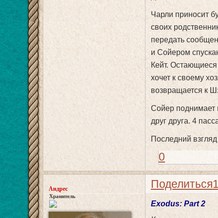
Чарли приносит б
своих родственник
передать сообщени
и Сойером спускаю
Кейт. Остающиеся
хочет к своему хо
возвращается к Ш
Сойер поднимает в
друг друга. 4 пас
Последний взгляд 
0
Поделиться
Андрес
Хранитель
Exodus: Part 2