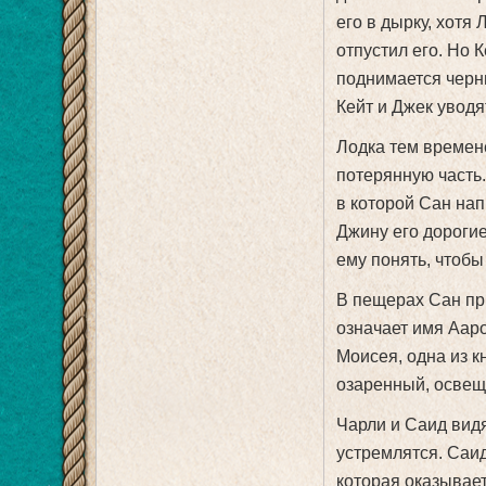
его в дырку, хотя 
отпустил его. Но 
поднимается черны
Кейт и Джек уводя
Лодка тем времен
потерянную часть.
в которой Сан нап
Джину его дорогие
ему понять, чтобы
В пещерах Сан при
означает имя Ааро
Моисея, одна из к
озаренный, освещ
Чарли и Саид видя
устремлятся. Саид
которая оказывает