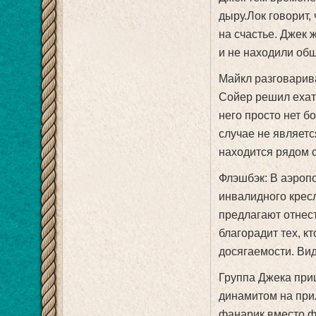
дыру.Лок говорит, 
на счастье. Джек 
и не находили общ
Майкл разговарива
Сойер решил ехат
него просто нет б
случае не являетс
находится рядом с
Флэшбэк: В аэропо
инвалидного кресл
предлагают отнест
благорадит тех, кт
досягаемости. Видн
Группа Джека приш
динамитом на прил
фанарик вместо фа