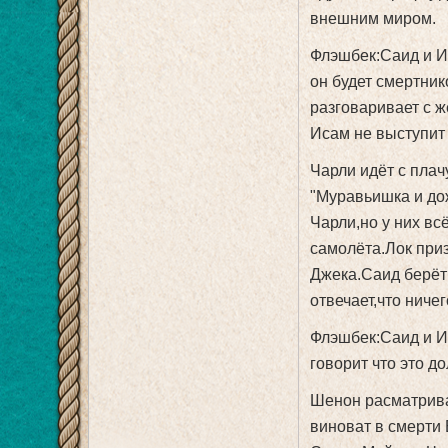
внешним миром.
Флэшбек:Саид и И
он будет смертник
разговаривает с ж
Исам не выступит
Чарли идёт с плач
"Муравьишка и до
Чарли,но у них вс
самолёта.Лок приз
Джека.Саид берёт 
отвечает,что ничег
Флэшбек:Саид и И
говорит что это д
Шенон расматрива
виноват в смерти