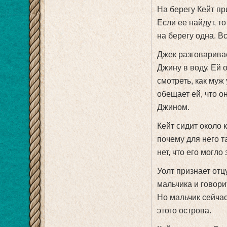
На берегу Кейт пр
Если ее найдут, то
на берегу одна. В
Джек разговаривае
Джину в воду. Ей 
смотреть, как муж
обещает ей, что о
Джином.
Кейт сидит около 
почему для него т
нет, что его могло
Уолт признает отц
мальчика и говорит
Но мальчик сейчас
этого острова.