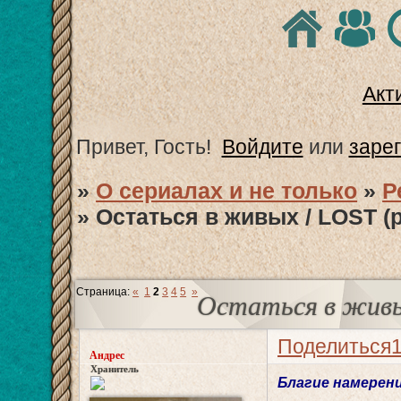
Акт
Привет, Гость!
Войдите
или
заре
»
О сериалах и не только
»
Р
»
Остаться в живых / LOST (
Страница:
«
1
2
3
4
5
»
Остаться в живых
Поделиться
Андрес
Хранитель
Благие намерен