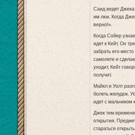
Саид ведет Джека 
им люк. Когда Дже
верно!».
Когда Сойер узнает
идет к Кейт. Он тр
забрать его место 
самолете и сделае
уходит, Кейт говор
получит.
Майкл и Уолт разг
болеть желудок. У
идет с мальчиком 
Джек тем временем
открытия. Предмет,
стараться открыть