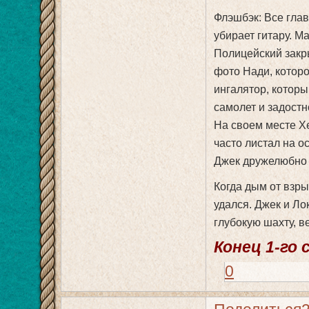
Флэшбэк: Все глав
убирает гитару. М
Полицейский закры
фото Нади, котор
ингалятор, которы
самолет и задостн
На своем месте Хе
часто листал на о
Джек дружелюбно 
Когда дым от взрыв
удался. Джек и Ло
глубокую шахту, в
Конец 1-го 
0