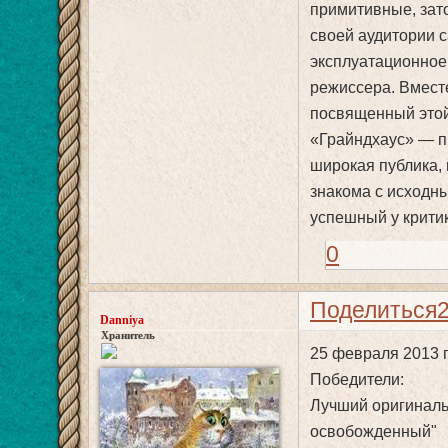
примитивные, зат
своей аудитории 
эксплуатационное 
режиссера. Вмест
посвященный этой
«Грайндхаус» — пр
широкая публика, 
знакома с исходны
успешный у крити
0
Поделиться
Danniya
Хранитель
25 февраля 2013 
Победители:
Лучший оригиналь
освобожденный"