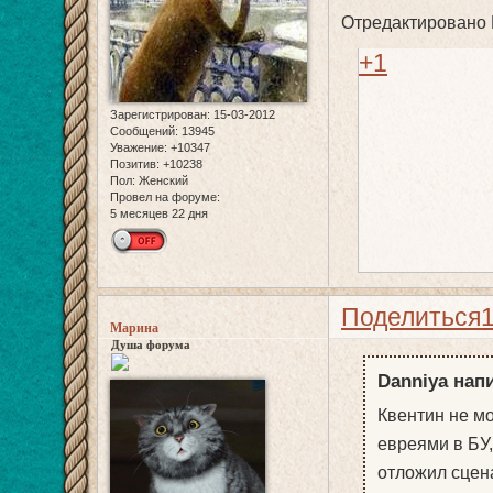
Отредактировано D
+1
Зарегистрирован
: 15-03-2012
Сообщений:
13945
Уважение:
+10347
Позитив:
+10238
Пол:
Женский
Провел на форуме:
5 месяцев 22 дня
Поделиться
Марина
Душа форума
Danniya напи
Квентин не мо
евреями в БУ,
отложил сцена