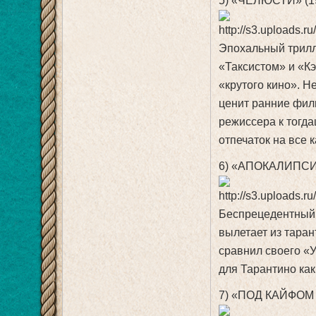
5) «ЧЕЛЮСТИ» (1
Эпохальный трилл
«Таксистом» и «К
«крутого кино». Н
ценит ранние фил
режиссера к тогд
отпечаток на все 
6) «АПОКАЛИПСИ
Беспрецедентный 
вылетает из таран
сравнил своего «У
для Тарантино как
7) «ПОД КАЙФОМ