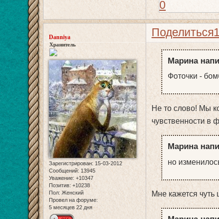
0
Поделиться
Danniya
Хранитель
Марина напи
Фоточки - бомб
Не то слово! Мы к
чувственности в ф
Марина напи
но изменилос
Зарегистрирован
: 15-03-2012
Сообщений:
13945
Уважение:
+10347
Позитив:
+10238
Мне кажется чуть 
Пол:
Женский
Провел на форуме:
5 месяцев 22 дня