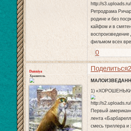
Ретродрама Ричар
родине и без поср
кайфом и в смяте
воспроизведение 
фильмом всех врем
0
Поделиться
Danniya
Хранитель
МАЛОИЗВЕДАНН
1) «ХОРОШЕНЬКИ
Первый американ
лента «Барбарелл
смесь триллера и 