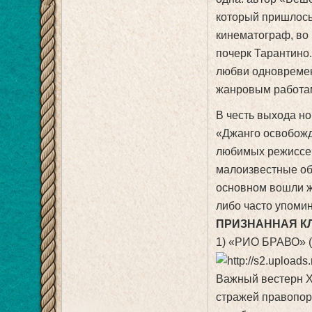
который пришлось 
кинематограф, во
почерк Тарантино.
любви одновреме
жанровым работа
В честь выхода н
«Джанго освобожд
любимых режиссер
малоизвестные об
основном вошли ж
либо часто упоми
ПРИЗНАННАЯ К
1) «РИО БРАВО» (
Важный вестерн Х
стражей правопор