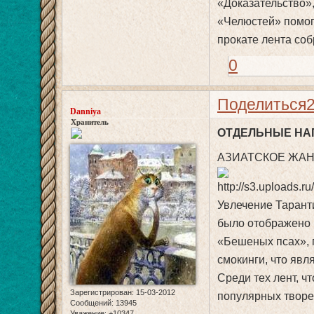
«Доказательство»
«Челюстей» помог
прокате лента со
0
Поделиться
Danniya
Хранитель
ОТДЕЛЬНЫЕ НА
АЗИАТСКОЕ ЖАН
Увлечение Тарант
было отображено 
«Бешеных псах», 
смокинги, что явл
Среди тех лент, ч
Зарегистрирован
: 15-03-2012
популярных творе
Сообщений:
13945
Уважение:
+10347