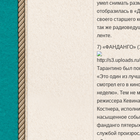
умел снимать раз
отобразилась в «Д
своего старшего к
так же радиоведу
ленте.
7) «ФАНДАНГО» (
Тарантино был по
«Это один из лучш
смотрел его в кин
неделю». Тем не 
режиссера Кевина
Костнера, исполни
насыщенное событ
фанданго пятерых
службой произрос