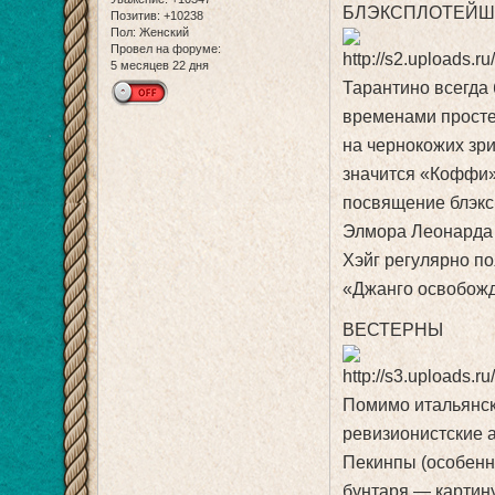
БЛЭКСПЛОТЕЙ
Позитив:
+10238
Пол:
Женский
Провел на форуме:
5 месяцев 22 дня
Тарантино всегда
временами просте
на чернокожих зр
значится «Коффи» 
посвящение блэкс
Элмора Леонарда 
Хэйг регулярно по
«Джанго освобожд
ВЕСТЕРНЫ
Помимо итальянск
ревизионистские 
Пекинпы (особенн
бунтаря — картин