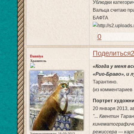
Ублюдки категорич
Вальца считаю пр
БАФТА
0
Поделиться
Danniya
Хранитель
«Когда у меня вс
«Рио-Браво», и 
Тарантино.
(из комментариев 
Портрет художн
20 января 2013, а
"... Квентин Тар
кинематографиче
режиссера — кар
Зарегистрирован
: 15-03-2012