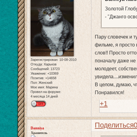
Золотой Глобу
- "Джанго ос
Пару словечек и ту
фильме, я просто 
слов!! Просто отт
Зарегистрирован
: 10-08-2010
поначалу даже не у
Откуда:
Харьков
молодеет, собстве
Сообщений:
13723
Уважение:
+10369
увидела....изменил
Позитив:
+14658
Пол:
Женский
В целом, думаю, ч
Мое имя:
Марина
Понравился!
Провел на форуме:
4 месяца 14 дней
+1
Поделиться
Danniya
Хранитель