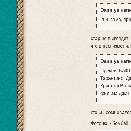
Danniya напи
,я и сама, пра
старше выглядит -
что в нем изменил
Danniya напи
Премия БАФТА
Тарантино, Д
Кристоф Валь
фильма Джан
кто бы сомневался?
Фоточки - бомба!!!