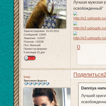
Лучшая мужская р
освобожденный"
Зарегистрирован
: 15-03-2012
Сообщений:
13945
Уважение:
+10347
Позитив:
+10238
Пол:
Женский
0
Провел на форуме:
5 месяцев 22 дня
Поделиться
Ireny
Бриллиант форума
Danniya напи
Лучший ориги
освобожденн