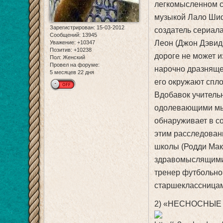
легкомысленном с
музыкой Лало Шиф
Зарегистрирован
: 15-03-2012
создатель сериал
Сообщений:
13945
Леон (Джон Дэвид 
Уважение:
+10347
Позитив:
+10238
дороге не может 
Пол:
Женский
Провел на форуме:
нарочно дразняще
5 месяцев 22 дня
его окружают спл
Вдобавок учитель
одолевающими мыс
обнаруживает в с
этим расследовани
школы (Родди Мак
здравомыслящими 
тренер футбольно
старшеклассница
2) «НЕСНОСНЫЕ 