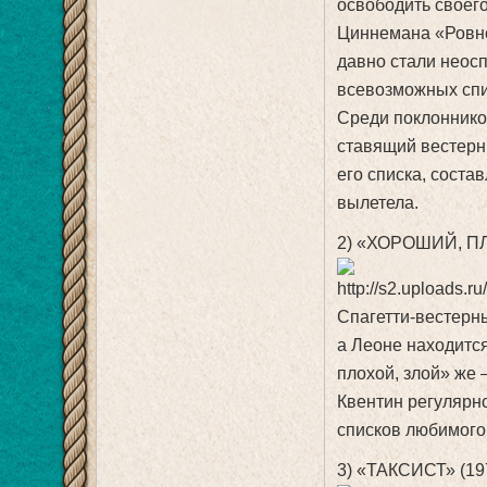
освободить своего
Циннемана «Ровно
давно стали неосп
всевозможных спи
Среди поклоннико
ставящий вестерн 
его списка, соста
вылетела.
2) «ХОРОШИЙ, ПЛ
Спагетти-вестерны
а Леоне находитс
плохой, злой» же 
Квентин регулярно
списков любимого
3) «ТАКСИСТ» (19