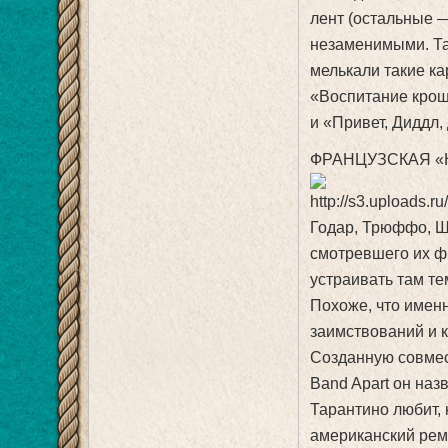
лент (остальные —
незаменимыми. Та
мелькали такие ка
«Воспитание крошк
и «Привет, Диддл
ФРАНЦУЗСКАЯ «
Годар, Трюффо, Ш
смотревшего их ф
устраивать там т
Похоже, что именн
заимствований и 
Созданную совме
Band Apart он наз
Тарантино любит,
американский рем