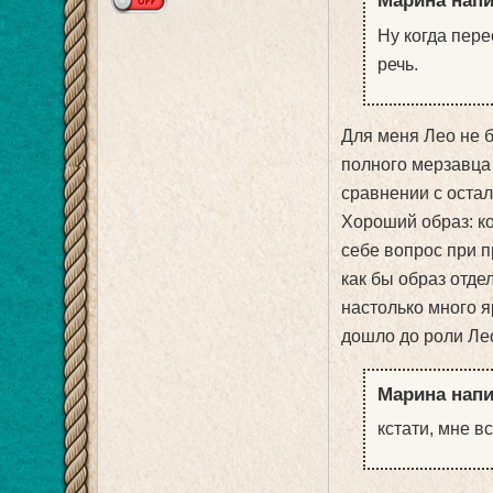
Марина напи
Ну когда пере
речь.
Для меня Лео не 
полного мерзавца 
сравнении с оста
Хороший образ: ко
себе вопрос при п
как бы образ отде
настолько много я
дошло до роли Ле
Марина напи
кстати, мне в