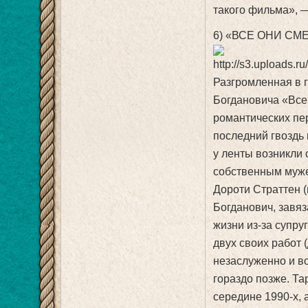
такого фильма», 
6) «ВСЕ ОНИ СМЕ
Разгромленная в 
Богдановича «Все
романтических пе
последний гвоздь
у ленты возникли 
собственным муже
Дороти Страттен (
Богданович, завя
жизни из-за супру
двух своих работ 
незаслуженно и во
гораздо позже. Т
середине 1990-х, 