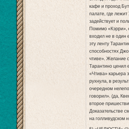
кафе и проход Бут
палате, где лежит
задействует и по
Помимо «Кэрри», 
входил не в один 
эту ленту Таранти
способностях Джо
чтиве». Желание с
Тарантино ценил е
«Чтива» карьера 
рухнула, в резуль
очередном нелепо
говорил». (да, Кв
второе пришествие
Доказательстве см
на голливудском н