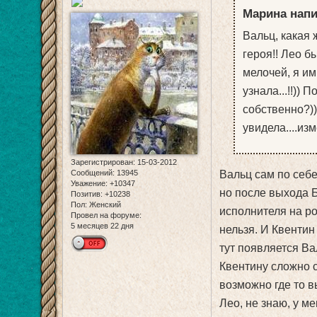
Марина напи
Вальц, какая 
героя!! Лео б
мелочей, я им
узнала...!!)) 
собственно?))
увидела....изм
Зарегистрирован
: 15-03-2012
Вальц сам по себе
Сообщений:
13945
Уважение:
+10347
но после выхода Б
Позитив:
+10238
Пол:
Женский
исполнителя на ро
Провел на форуме:
5 месяцев 22 дня
нельзя. И Квентин
тут появляется Ва
Квентину сложно с
возможно где то в
Лео, не знаю, у м