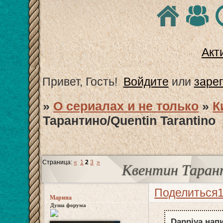
Акт
Привет, Гость!
Войдите
или
заре
»
О сериалах и не только
»
К
Тарантино/Quentin Tarantino
Страница:
«
1
2
3
»
Квентин Тарант
Поделиться
Марина
Душа форума
Danniya напи