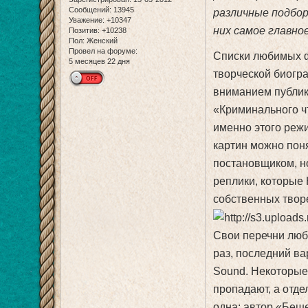
Сообщений:
13945
различные подбор
Уважение:
+10347
них самое главное
Позитив:
+10238
Пол:
Женский
Провел на форуме:
Списки любимых ф
5 месяцев 22 дня
творческой биогр
вниманием публики
«Криминального ч
именно этого режи
картин можно пон
постановщиком, н
реплики, которые
собственных твор
Свои перечни люб
раз, последний ва
Sound. Некоторые 
пропадают, а отд
одна: автор «Беш