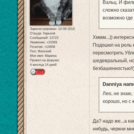
Вальц. И фил
сложно сказат
возможно где 
Зарегистрирован
: 10-08-2010
Откуда:
Харьков
Хммм...)) интересн
Сообщений:
13723
Уважение:
+10369
Подошел на роль к
Позитив:
+14658
Пол:
Женский
пересмотреть Ублю
Мое имя:
Марина
шедевральный, но
Провел на форуме:
4 месяца 14 дней
безбашенностью!!
Danniya напи
Лео, не знаю,
хорошо, но с 
Да? надо же...а ка
нибудь, черкни мне