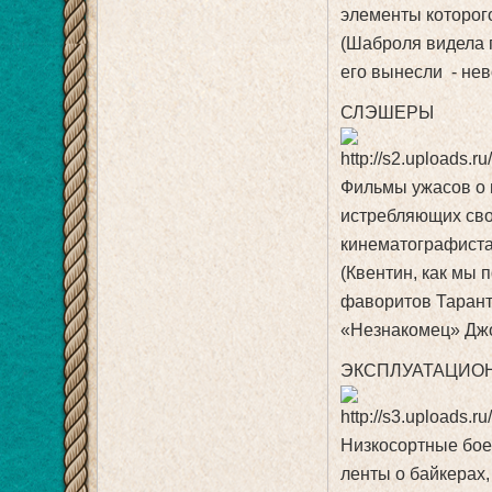
элементы которог
(Шаброля видела п
его вынесли - нев
СЛЭШЕРЫ
Фильмы ужасов о 
истребляющих сво
кинематографиста
(Квентин, как мы 
фаворитов Тарант
«Незнакомец» Дж
ЭКСПЛУАТАЦИО
Низкосортные боев
ленты о байкерах