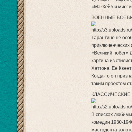
«МакКейб и мисси
ВОЕННЫЕ БОЕВ
Тарантино не особ
приключенческих 
«Великий побег» 
картина из стилис
Хаттона. Ее Квент
Когда-то он призна
таким проектом с
КЛАССИЧЕСКИЕ 
В списках любимых
комедии 1930-194
мастодонта золото