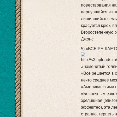
повествования на
вернувшийся из вь
лишившийся семьи 
красуется крюк, 
Второстепенную ро
Джонс.
5) «ВСЕ РЕШАЕТС
Знаменитый голли
«Все решается в с
нечто среднее ме
«Американскими г
«Беспечным ездоко
зрелищная (эпизод
эффектно), эта ле
странно, терпеть 