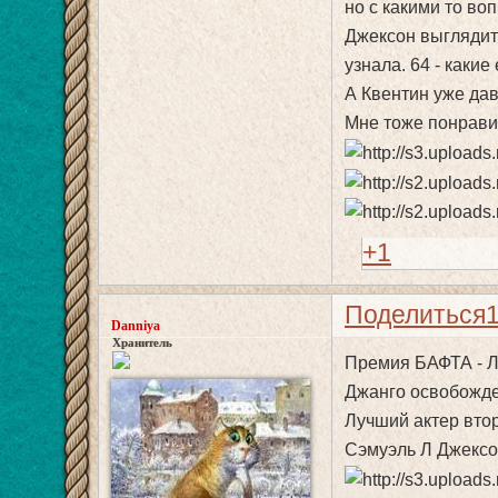
но с какими то во
Джексон выглядит 
узнала. 64 - какие 
А Квентин уже дав
Мне тоже понрав
+1
Поделиться
Danniya
Хранитель
Премия БАФТА - Л
Джанго освобожд
Лучший актер вто
Сэмуэль Л Джекс