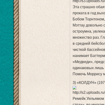
Эта страшно обая
проката в год вых
Бобом Торнтоном,
Мэттау довольно с
остроумна, увлек
множество раз. Г
в средней бейсбол
чисткой бассейно
нанимает Баттерм
«Медведи», пред
одинаковых лишь 
Помочь Моррису м
3) «КОЛДУН» (197
Ремейк Уильямом 
страх», во много