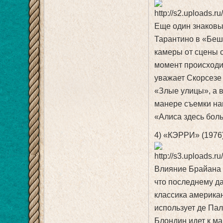
Еще один знаковы
Тарантино в «Беш
камеры от сцены с
момент происходит
уважает Скорсезе
«Злые улицы», а 
манере съемки на
«Алиса здесь бол
4) «КЭРРИ» (1976
Влияние Брайана 
что последнему д
классика америка
использует де Пал
Блондин идет к ма