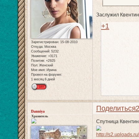
Заслужил Квентин!
+1
Зарегистрирован
: 15-08-2010
Откуда:
Москва
Сообщений:
5232
Уважение:
+3171
Позитив:
+2925
Пол:
Женский
Мое имя:
Ирина
Провел на форуме:
1 месяц 6 дней
Поделиться
Danniya
Хранитель
Спутница Квентин