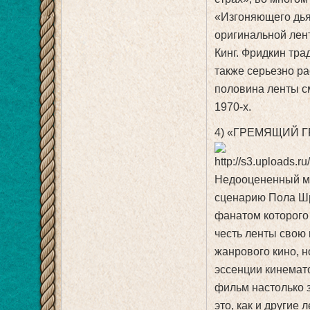
«Изгоняющего дья
оригинальной лен
Кинг. Фридкин тра
также серьезно р
половина ленты с
1970-х.
4) «ГРЕМЯЩИЙ Г
Недооцененный ма
сценарию Пола Ш
фанатом которого 
честь ленты свою
жанрового кино, 
эссенции кинемато
фильм настолько 
это, как и другие