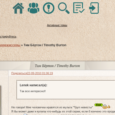
Активные темы
истрируйтесь
.
норежиссёры
»
Тим Бёртон / Timothy Burton
Тим Бёртон / Timothy Burton
Поделиться
22-09-2010 01:06:19
Lenok написал(а):
Так все интересно!!
Не говори! Мне человечки нравятся из мульта "Труп невесты"
Я бы может даже и купила что-нибудь из этой серии, если б кончено это прод