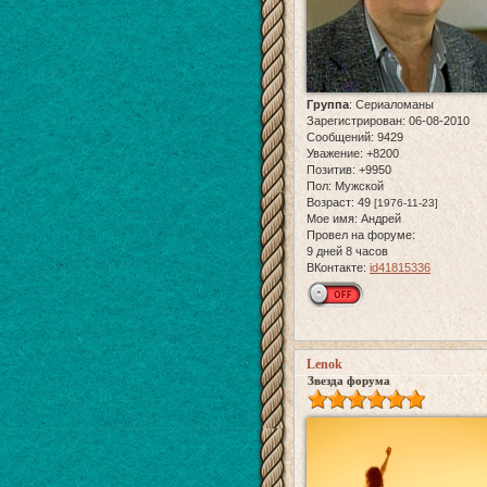
Группа
:
Сериаломаны
Зарегистрирован
: 06-08-2010
Сообщений:
9429
Уважение:
+8200
Позитив:
+9950
Пол:
Мужской
Возраст:
49
[1976-11-23]
Мое имя:
Андрей
Провел на форуме:
9 дней 8 часов
ВКонтакте:
id41815336
Lenok
Звезда форума