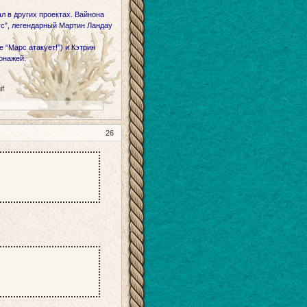
л в других проектах. Вайнона
с”, легендарный Мартин Ландау
 “Марс атакует!”) и Кэтрин
онажей.
26