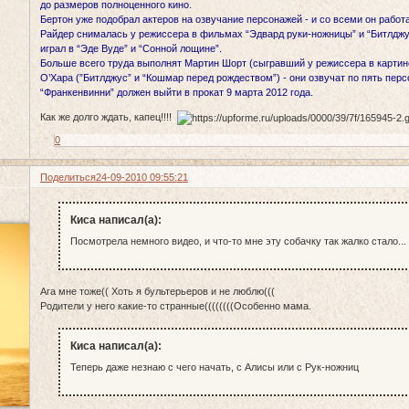
до размеров полноценного кино.
Бертон уже подобрал актеров на озвучание персонажей - и со всеми он работа
Райдер снималась у режиссера в фильмах “Эдвард руки-ножницы” и “Битлджу
играл в “Эде Вуде” и “Сонной лощине”.
Больше всего труда выполнят Мартин Шорт (сыгравший у режиссера в картине
О’Хара (”Битлджус” и “Кошмар перед рождеством”) - они озвучат по пять перс
“Франкенвинни” должен выйти в прокат 9 марта 2012 года.
Как же долго ждать, капец!!!!
0
Поделиться
24-09-2010 09:55:21
Киса написал(а):
Посмотрела немного видео, и что-то мне эту собачку так жалко стало...
Ага мне тоже(( Хоть я бультерьеров и не люблю(((
Родители у него какие-то странные((((((((Особенно мама.
Киса написал(а):
Теперь даже незнаю с чего начать, с Алисы или с Рук-ножниц