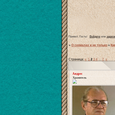
Привет, Гость!
Войдите
или
зарег
»
О сериалах и не только
»
Ки
Страница:
«
1
2
3
4
…
7
»
Андрес
Хранитель