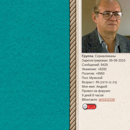
Группа
:
Сериаломаны
Зарегистрирован
: 06-08-2010
Сообщений:
9429
Уважение:
+8200
Позитив:
+9950
Пол:
Мужской
Возраст:
49
[1976-11-23]
Мое имя:
Андрей
Провел на форуме:
9 дней 8 часов
ВКонтакте:
id41815336