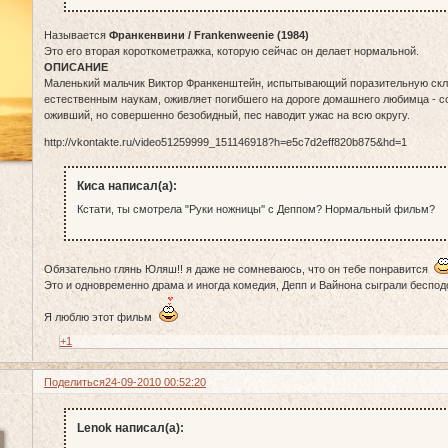
Называется
Франкенвини / Frankenweenie (1984)
Это его вторая короткометражка, которую сейчас он делает нормальной.
ОПИСАНИЕ
Маленький мальчик Виктор Франкенштейн, испытывающий поразительную скл
естественным наукам, оживляет погибшего на дороге домашнего любимца - с
оживший, но совершенно безобидный, пес наводит ужас на всю округу.
http://vkontakte.ru/video51259999_151146918?h=e5c7d2eff820b875&hd=1
Киса написал(а):
Кстати, ты смотрела "Руки ножницы'' с Деппом? Нормальный фильм?
Обязательно глянь Юляш!! я даже не сомневаюсь, что он тебе понравится
Это и одновременно драма и иногда комедия, Депп и Вайнона сыграли беспод
Я люблю этот фильм
+1
Поделиться
24-09-2010 00:52:20
Lenok написал(а):