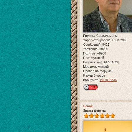
Группа
:
Сериаломаны
Зарегистрирован
: 06-08-2010
Сообщений:
9429
Уважение:
+8200
Позитив:
+9950
Пол:
Мужской
Возраст:
49
[1976-11-23]
Мое имя:
Андрей
Провел на форуме:
9 дней 8 часов
ВКонтакте:
id41815336
Lenok
Звезда форума