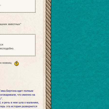
.
ашних животных''
ится
бесподобно.
Рук-ножниц
Тима Бертона идет полным
поговаривали, что именно на
с”.
 и речь в нем шла о мальчике,
перь эта история развернется