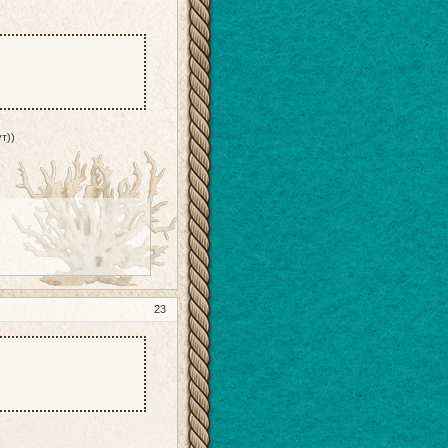
)
т))
23