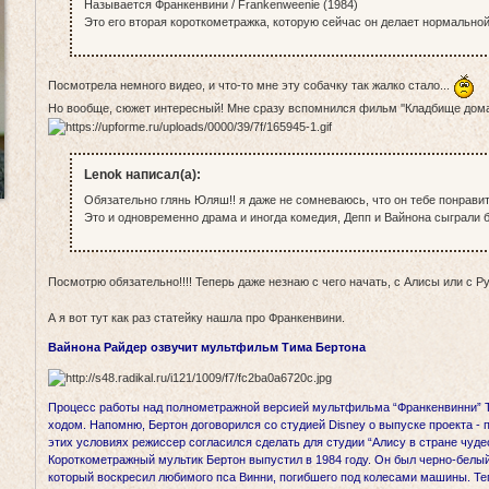
Называется Франкенвини / Frankenweenie (1984)
Это его вторая короткометражка, которую сейчас он делает нормальной
Посмотрела немного видео, и что-то мне эту собачку так жалко стало...
Но вообще, сюжет интересный! Мне сразу вспомнился фильм ''Кладбище дом
Lenok написал(а):
Обязательно глянь Юляш!! я даже не сомневаюсь, что он тебе понрав
Это и одновременно драма и иногда комедия, Депп и Вайнона сыграли 
Посмотрю обязательно!!!! Теперь даже незнаю с чего начать, с Алисы или с 
А я вот тут как раз статейку нашла про Франкенвини.
Вайнона Райдер озвучит мультфильм Тима Бертона
Процесс работы над полнометражной версией мультфильма “Франкенвинни” 
ходом. Напомню, Бертон договорился со студией Disney о выпуске проекта - 
этих условиях режиссер согласился сделать для студии “Алису в стране чуде
Короткометражный мультик Бертон выпустил в 1984 году. Он был черно-белый,
который воскресил любимого пса Винни, погибшего под колесами машины. Те