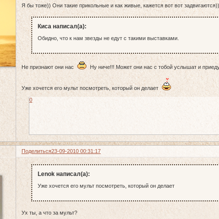
Я бы тоже)) Они такие прикольные и как живые, кажется вот вот задвигаются)
Киса написал(а):
Обидно, что к нам звезды не едут с такими выставками.
Не признают они нас
Ну ниче!!! Может они нас с тобой услышат и приеду
Уже хочется его мульт посмотреть, который он делает
0
Поделиться
23-09-2010 00:31:17
Lenok написал(а):
Уже хочется его мульт посмотреть, который он делает
Ух ты, а что за мульт?