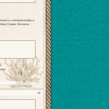
онность к кинематографу и
обаку Спарки. Внезапно
обно.
25