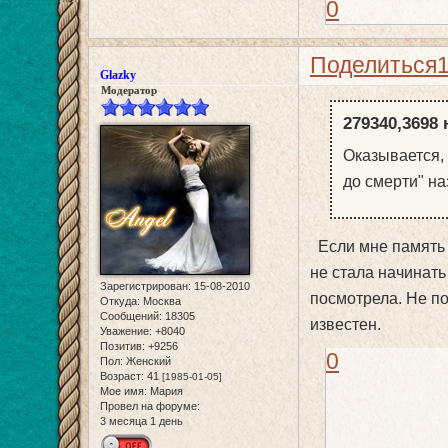
0
Поделиться
Glazky
Модератор
279340,3698 
Оказывается, 
до смерти" на
Если мне память н
не стала начинать
Зарегистрирован
: 15-08-2010
посмотрела. Не по
Откуда:
Москва
Сообщений:
18305
известен.
Уважение:
+8040
Позитив:
+9256
0
Пол:
Женский
Возраст:
41
[1985-01-05]
Мое имя:
Мария
Провел на форуме:
3 месяца 1 день