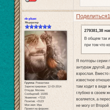
Поделиться
ele-phant
Модератор
279381,38 на
В общем так и
при том что к
Я полторы серии п
антураж другой, д
взрослая. Вместо 
известное отношен
Группа
:
Романтики
там ходит в виде
Зарегистрирован
: 12-03-2014
Откуда:
Москва
глубоко в своем же
Сообщений:
10265
Уважение:
+7215
вселяется, а пере
Позитив:
+3123
Мое имя:
Ира
не могу от Второй
Провел на форуме: