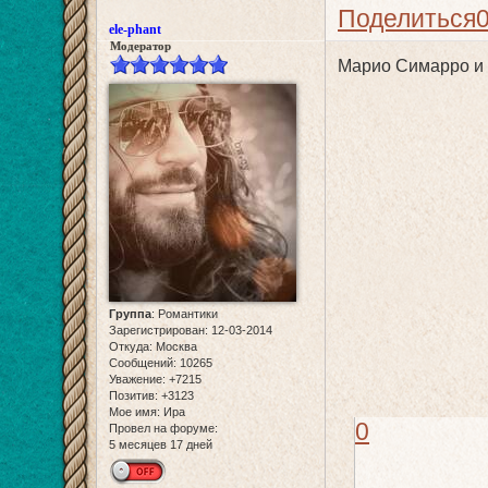
Поделиться
ele-phant
Модератор
Марио Симарро и 
Группа
:
Романтики
Зарегистрирован
: 12-03-2014
Откуда:
Москва
Сообщений:
10265
Уважение:
+7215
Позитив:
+3123
Мое имя:
Ира
0
Провел на форуме:
5 месяцев 17 дней