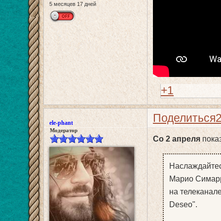
5 месяцев 17 дней
+1
Поделиться
ele-phant
Модератор
Со 2 апреля
показ
Наслаждайтес
Марио Симарр
на телеканале
Deseo".