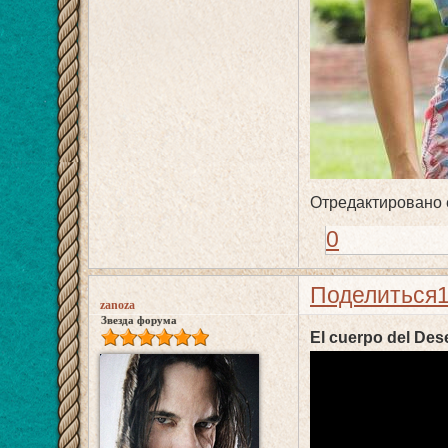
Отредактировано e
0
Поделиться
zanoza
Звезда форума
El cuerpo del De