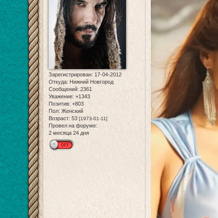
Зарегистрирован
: 17-04-2012
Откуда:
Нижний Новгород
Сообщений:
2361
Уважение:
+1343
Позитив:
+803
Пол:
Женский
Возраст:
53
[1973-01-11]
Провел на форуме:
2 месяца 24 дня