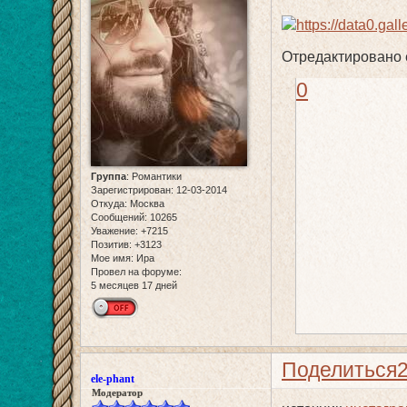
Отредактировано e
0
Группа
:
Романтики
Зарегистрирован
: 12-03-2014
Откуда:
Москва
Сообщений:
10265
Уважение:
+7215
Позитив:
+3123
Мое имя:
Ира
Провел на форуме:
5 месяцев 17 дней
Поделиться
ele-phant
Модератор