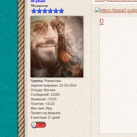
ele-phant
Модератор
0
Группа
:
Романтики
Зарегистрирован
: 12-03-2014
Откуда:
Москва
Сообщений:
10265
Уважение:
+7215
Позитив:
+3123
Мое имя:
Ира
Провел на форуме:
5 месяцев 17 дней