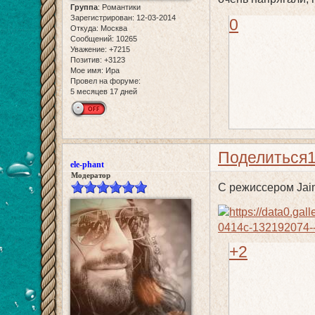
Группа
:
Романтики
Зарегистрирован
: 12-03-2014
0
Откуда:
Москва
Сообщений:
10265
Уважение:
+7215
Позитив:
+3123
Мое имя:
Ира
Провел на форуме:
5 месяцев 17 дней
Поделиться
ele-phant
Модератор
С режиссером Jai
+2