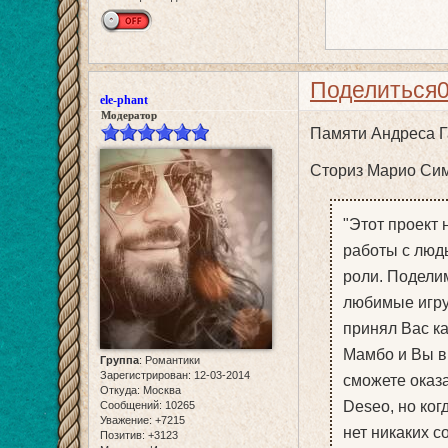
Поделиться
ele-phant
Модератор
Памяти Андреса Г
Сториз Марио Си
"Этот проект
работы с люд
роли. Поделим
любимые игру
принял Вас ка
Мамбо и Вы вы
Группа
:
Романтики
Зарегистрирован
: 12-03-2014
сможете оказа
Откуда:
Москва
Deseo, но ког
Сообщений:
10265
Уважение:
+7215
нет никаких с
Позитив:
+3123