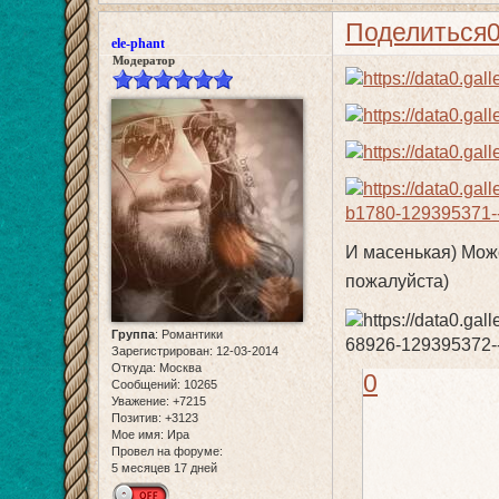
Поделиться
ele-phant
Модератор
И масенькая) Може
пожалуйста)
Группа
:
Романтики
Зарегистрирован
: 12-03-2014
Откуда:
Москва
0
Сообщений:
10265
Уважение:
+7215
Позитив:
+3123
Мое имя:
Ира
Провел на форуме:
5 месяцев 17 дней