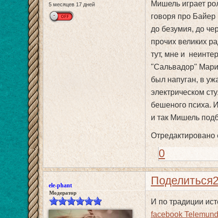
Мишель играет рол
5 месяцев 17 дней
говоря про Байер 
до безумия, до че
прочих великих ра
тут, мне и неинте
"Сальвадор" Мари
был напуган, в уж
электрическом сту
бешеного психа. И
и так Мишель под
Отредактировано e
0
Поделиться
ele-phant
Модератор
И по традиции ист
facebook Telemun