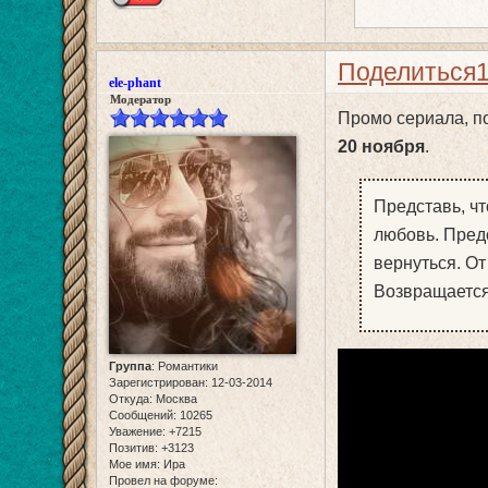
Поделиться
ele-phant
Модератор
Промо сериала, по
20 ноября
.
Представь, чт
любовь. Предс
вернуться. От 
Возвращается 
Группа
:
Романтики
Зарегистрирован
: 12-03-2014
Откуда:
Москва
Сообщений:
10265
Уважение:
+7215
Позитив:
+3123
Мое имя:
Ира
Провел на форуме: