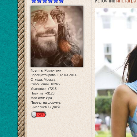
источник
инстагра
Группа
:
Романтики
Зарегистрирован
: 12-03-2014
Откуда:
Москва
Сообщений:
10265
Уважение:
+7215
Позитив:
+3123
Мое имя:
Ира
Провел на форуме:
5 месяцев 17 дней