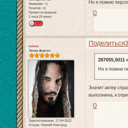
Но я помню персон
Уважение:
+1
Позитив:
+0
0
Провел на форуме:
2 часа 25 минут
Поделиться
zanoza
Звезда форума
287055,5011 
Но я помню пе
Значит актер спра
выполнена, к отр
0
Зарегистрирован
: 17-04-2012
Откуда:
Нижний Новгород