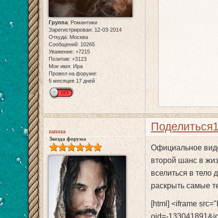
Группа
:
Романтики
Зарегистрирован
: 12-03-2014
Откуда:
Москва
Сообщений:
10265
Уважение:
+7215
Позитив:
+3123
Мое имя:
Ира
Провел на форуме:
5 месяцев 17 дней
Поделиться
zanoza
Звезда форума
Официальное виде
второй шанс в жиз
вселиться в тело 
раскрыть самые т
[html] <iframe src=
oid=-133041891&i