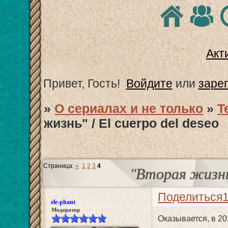
Акт
Привет, Гость!
Войдите
или
заре
»
О сериалах и не только
»
T
жизнь" / El cuerpo del deseo
Страница:
«
1
2
3
4
"Вторая жизнь"
Поделиться
ele-phant
Модератор
Оказывается, в 20