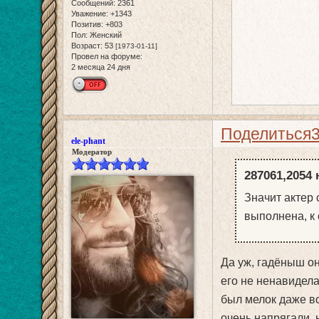
Сообщений:
2361
Уважение:
+1343
Позитив:
+803
Пол:
Женский
Возраст:
53
[1973-01-11]
Провел на форуме:
2 месяца 24 дня
Поделиться
ele-phant
Модератор
287061,2054 
Значит актер 
выполнена, к
Да уж, гадёныш о
его не ненавидел
был мелок даже во
очень напрягали, 