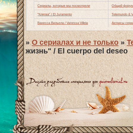
Сериалы, которые мы посмотрели
Общий форум
"Клятва" / El Juramento
Telemundo & Ve
Ванесса Вильела / Vanessa Villela
Актрисы сери
»
О сериалах и не только
»
T
жизнь" / El cuerpo del deseo