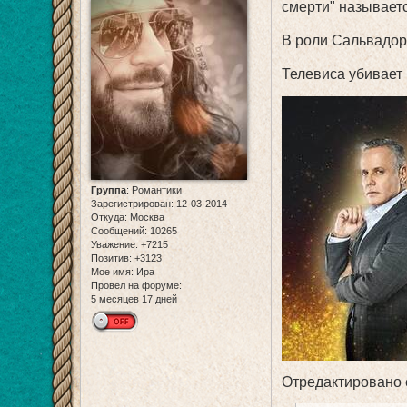
смерти" называетс
В роли Сальвадора
Телевиса убивает 
Группа
:
Романтики
Зарегистрирован
: 12-03-2014
Откуда:
Москва
Сообщений:
10265
Уважение:
+7215
Позитив:
+3123
Мое имя:
Ира
Провел на форуме:
5 месяцев 17 дней
Отредактировано e