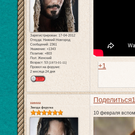
Зарегистрирован
: 17-04-2012
Откуда:
Нижний Новгород
Сообщений:
2361
Уважение:
+1343
Позитив:
+803
Пол:
Женский
Возраст:
53
[1973-01-11]
+1
Провел на форуме:
2 месяца 24 дня
Поделиться
zanoza
Звезда форума
10 февраля вспом