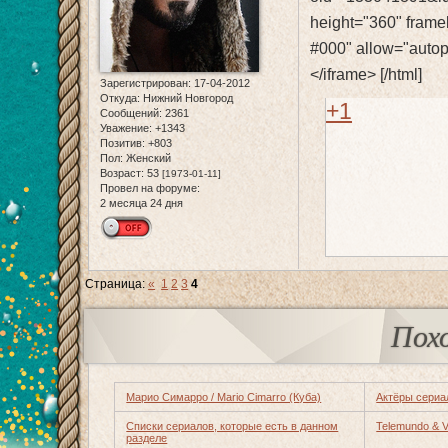
height="360" frame
#000" allow="autopl
</iframe> [/html]
Зарегистрирован
: 17-04-2012
Откуда:
Нижний Новгород
+1
Сообщений:
2361
Уважение:
+1343
Позитив:
+803
Пол:
Женский
Возраст:
53
[1973-01-11]
Провел на форуме:
2 месяца 24 дня
Страница:
«
1
2
3
4
Пох
Марио Симарро / Mario Cimarro (Куба)
Актёры сериа
Списки сериалов, которые есть в данном
Telemundo & Ve
разделе