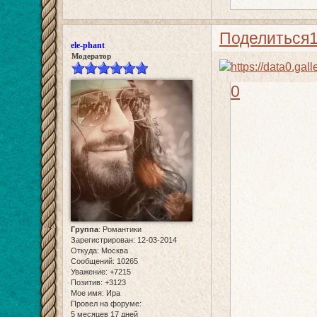
Поделиться
ele-phant
Модератор
0
Группа
:
Романтики
Зарегистрирован
: 12-03-2014
Откуда:
Москва
Сообщений:
10265
Уважение:
+7215
Позитив:
+3123
Мое имя:
Ира
Провел на форуме:
5 месяцев 17 дней