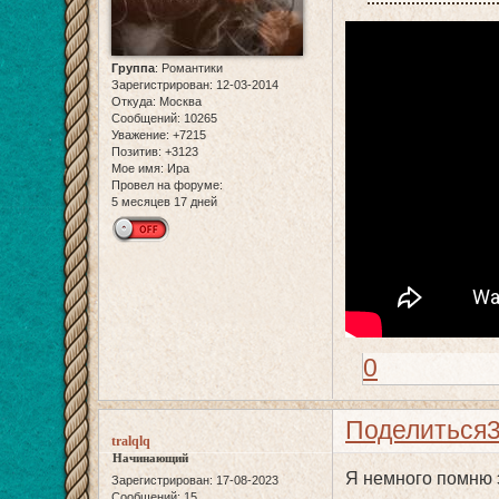
Группа
:
Романтики
Зарегистрирован
: 12-03-2014
Откуда:
Москва
Сообщений:
10265
Уважение:
+7215
Позитив:
+3123
Мое имя:
Ира
Провел на форуме:
5 месяцев 17 дней
0
Поделиться
tralqlq
Начинающий
Я немного помню 
Зарегистрирован
: 17-08-2023
Сообщений:
15