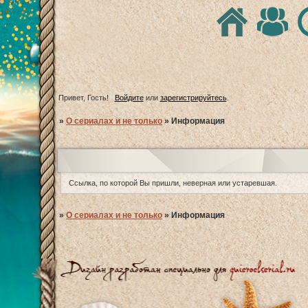
Привет, Гость!
Войдите
или
зарегистрируйтесь
.
»
О сериалах и не только
»
Информация
Ссылка, по которой Вы пришли, неверная или устаревшая.
»
О сериалах и не только
»
Информация