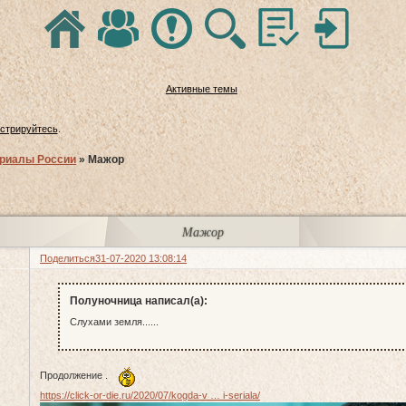
Активные темы
истрируйтесь
.
риалы России
»
Мажор
Мажор
Поделиться
31-07-2020 13:08:14
Полуночница написал(а):
Слухами земля......
Продолжение .
https://click-or-die.ru/2020/07/kogda-v … i-seriala/