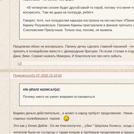
«В четвертом сезоне будет другой какой-то герой, потому что меня-то
воскресить. Там же дыра на полгруди, ребят».
Говорят, тетя, чья полудохлая карьера построена на несчастных «Папи
Карину Разумовскую. Героиню Карины пристрелили в финале третьего 
Соколовским-Прилучным. Только она, похоже, не выжила.
Предлагаю обоих не воскрешать. Папину дочку сделать главной героиней - г
принять в полицейские вместе с двоюродным братцем. По всем столам в отде
Дани, Вики. Сериал назвать Мажорка. И благополучно про него забыть.
+3
Поделиться
31-07-2020 15:18:00
ele-phant написал(а):
Почему никто не умеет вовремя остановиться
Видимо деньги действительно , а может и народ требует продолжения . Никак
главных полюбившися героев .
Это как у Конан Дойля . Он же благополучно ,, убил " Шерлока Холмса , когда 
читатели были не согласны с таким концом и требовали продолжения и пришло