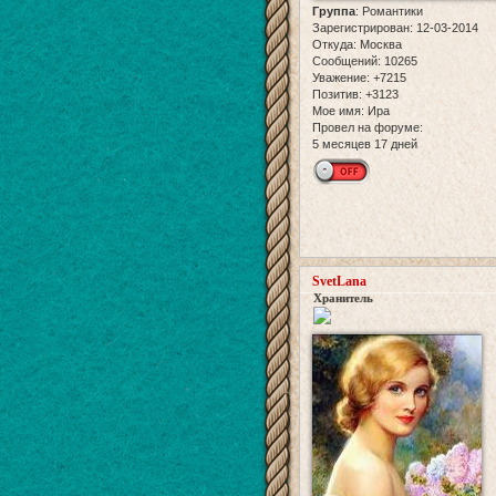
Группа
:
Романтики
Зарегистрирован
: 12-03-2014
Откуда:
Москва
Сообщений:
10265
Уважение:
+7215
Позитив:
+3123
Мое имя:
Ира
Провел на форуме:
5 месяцев 17 дней
SvetLana
Хранитель