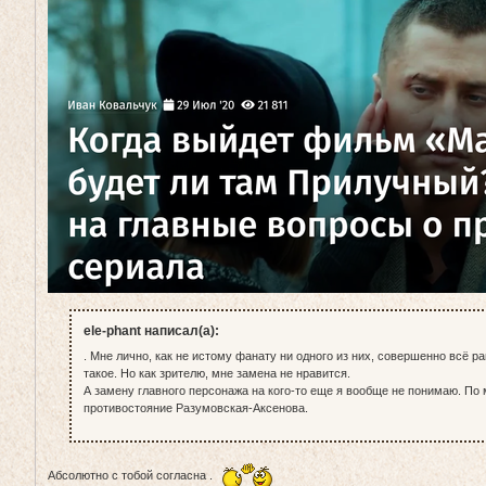
ele-phant написал(а):
. Мне лично, как не истому фанату ни одного из них, совершенно всё рав
такое. Но как зрителю, мне замена не нравится.
А замену главного персонажа на кого-то еще я вообще не понимаю. По
противостояние Разумовская-Аксенова.
Абсолютно с тобой согласна .