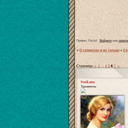
Привет, Гость!
Войдите
или
зарег
»
О сериалах и не только
»
Се
Страница:
«
1
…
4
5
6
7
»
SvetLana
Хранитель