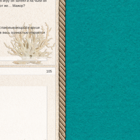
 игру он затеял и на чьей он
 тот же… Мажор?
спаковывающийся архив
.
в весь полностью откроется
105