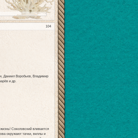
104
н, Даниил Воробьев, Владимир
арёв и др.
 жизнь! Соколовский вливается
нова окружают тачки, виллы и