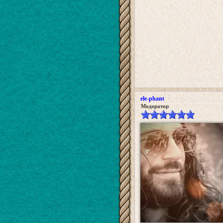
ele-phant
Модератор