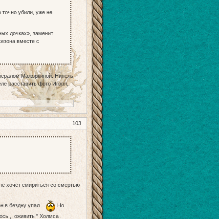
 точно убили, уже не
ных дочках», заменит
сезона вместе с
енералом Мажоркиной. Нинель
ле расставить фото Игоря,
103
 не хочет смириться со смертью
он в бездну упал .
Но
сь ,, оживить " Холмса .