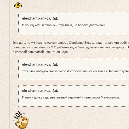
ele-phant написал(а):
И конец хоть и спорный-грустный, но вполне достойный.
Это да ... но уж больно жалко героев . Особенно Вику ... ведь только что ребё
попёрлась спрашивается ? О ребёнке надо было думать в первую очередь . На
с которой ещё самой нянчиться надо .
ele-phant написал(а):
тетя, чья полудохлая карьера построена на несчастных «Папиных дочк
ele-phant написал(а):
Папину дочку сделать главной героиней - генералом Мажоркиной.