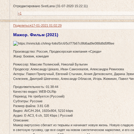
Отредактировано SvetLana (31-07-2020 15:22:11)
+1
Поделиться
17-01-2021 01:02:29
Мажор. Фильм (2021)
Производство: Россия, Продюсерская компания «Среда»
Жанр: Боевик, комедия
Режиссер: Максим Полинский, Николай Булыгин
Продюсер: Александр Цекало, Иван Самохвалов, Александра Ремизова
Актеры: Павел Прилучный, Евгений Стычкин, Агния Дитковските, Дарина Эрви
Селезнев, Дмитрий Шевченко, Александр Обласов, Игорь Жижикин, Павел Чин
Продолжительность: 01:38:44
Качество видео: WEB-DLRip
Перевод: Не требуется (Русский)
Субтитры: Русские
Размер файла: 3.81 GB
Видео: AVC/H.264, 1920x804, 5210 kbps
Аудио: E-АС3, 6 ch, 320 Kbps | Русский
Описание:
Мажор виртуозно сбегает из тюрьмы и начинает новую жизнь. Новую сладкую
в светскую тусовку, где все сидят на новом синтетическом наркотике, и его с