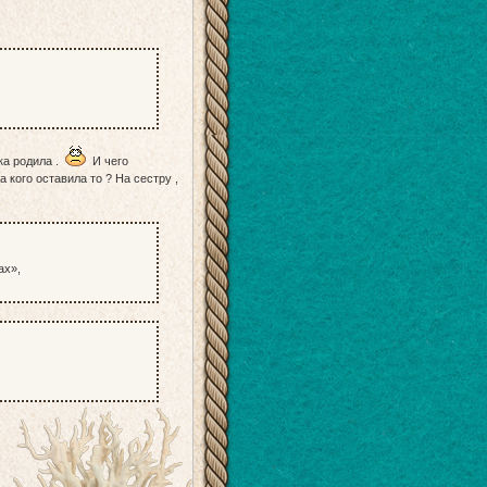
нка родила .
И чего
 кого оставила то ? На сестру ,
ах»,