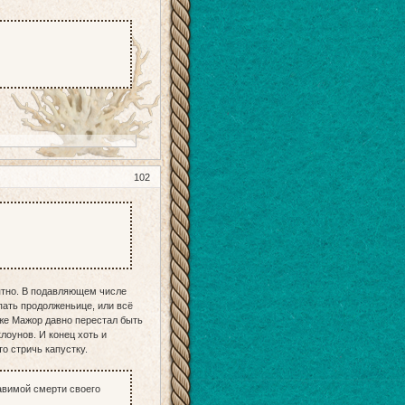
102
нятно. В подавляющем числе
пать продолженьице, или всё
уже Мажор давно перестал быть
лоунов. И конец хоть и
то стричь капустку.
авимой смерти своего