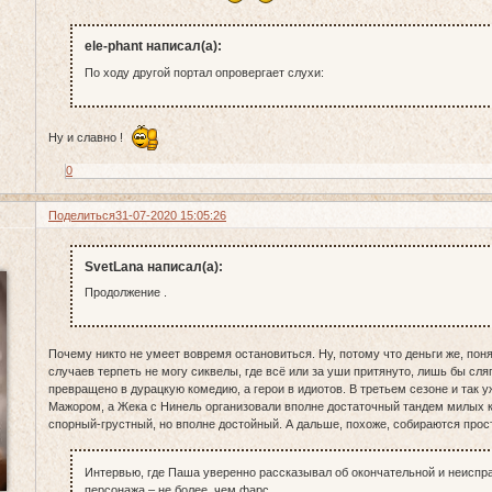
ele-phant написал(а):
По ходу другой портал опровергает слухи:
Ну и славно !
0
Поделиться
31-07-2020 15:05:26
SvetLana написал(а):
Продолжение .
Почему никто не умеет вовремя остановиться. Ну, потому что деньги же, по
случаев терпеть не могу сиквелы, где всё или за уши притянуто, лишь бы сля
превращено в дурацкую комедию, а герои в идиотов. В третьем сезоне и так 
Мажором, а Жека с Нинель организовали вполне достаточный тандем милых к
спорный-грустный, но вполне достойный. А дальше, похоже, собираются прос
Интервью, где Паша уверенно рассказывал об окончательной и неиспр
персонажа – не более, чем фарс.