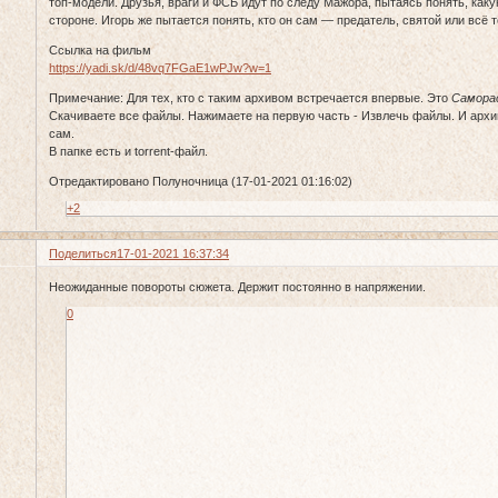
топ-модели. Друзья, враги и ФСБ идут по следу Мажора, пытаясь понять, какую
стороне. Игорь же пытается понять, кто он сам — предатель, святой или всё
Ссылка на фильм
https://yadi.sk/d/48vq7FGaE1wPJw?w=1
Примечание: Для тех, кто с таким архивом встречается впервые. Это
Самора
Скачиваете все файлы. Нажимаете на первую часть - Извлечь файлы. И архи
сам.
В папке есть и torrent-файл.
Отредактировано Полуночница (17-01-2021 01:16:02)
+2
Поделиться
17-01-2021 16:37:34
Неожиданные повороты сюжета. Держит постоянно в напряжении.
0