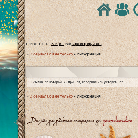
Привет, Гость!
Войдите
или
зарегистрируйтесь
.
»
О сериалах и не только
»
Информация
Ссылка, по которой Вы пришли, неверная или устаревшая.
»
О сериалах и не только
»
Информация