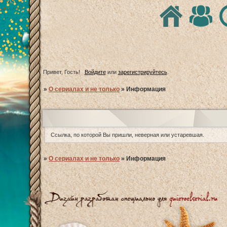
Привет, Гость!
Войдите
или
зарегистрируйтесь
.
»
О сериалах и не только
»
Информация
Ссылка, по которой Вы пришли, неверная или устаревшая.
»
О сериалах и не только
»
Информация