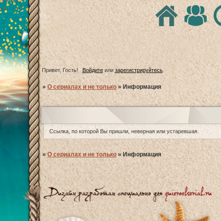
Привет, Гость!
Войдите
или
зарегистрируйтесь
.
»
О сериалах и не только
»
Информация
Ссылка, по которой Вы пришли, неверная или устаревшая.
»
О сериалах и не только
»
Информация