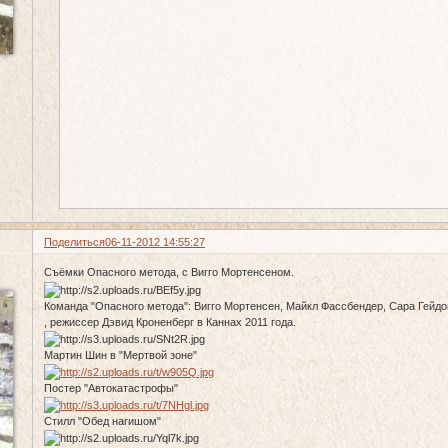
Поделиться
06-11-2012 14:55:27
Съёмки Опасного метода, с Вигго Мортенсеном.
Команда "Опасного метода": Вигго Мортенсен, Майкл Фассбендер, Сара Гейдо
, режиссер Дэвид Кроненберг в Каннах 2011 года.
Мартин Шин в "Мертвой зоне"
Постер "Автокатастрофы"
Стилл "Обед нагишом"