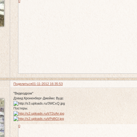
0
Поделиться
01-11-2012 16:35:53
"Видеодром"
Дэвид Кроненберг-Джеймс Вудс
Постеры.
0