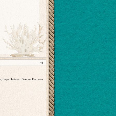
45
н, Кира Найтли, Венсан Кассель