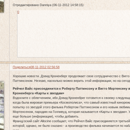
Отредактировано Danniya (06-11-2012 14:58:15)
0
Поделиться
08-11-2012 02:56:58
Хорошие новости. Дэвид Кроненберг продолжает свое сотрудничество с Вигг
Паттинсоном. Незнаю, насколько можно верить этой информации, но на сегод
Рейчел Вайс присоединится к Роберту Паттинсону и Вигго Мортенсену
Кроненберга «Карты к звездам»
Вздохните с облегчением, ибо Дэвид Кроненбрег готовится к своему следую
когда была мировая премьера «Космополиса», что самый известный кинореж
попытку со звездой этого фильма Робертом Паттинсоном и его новым любим
Мортенсеном, пародию на Голливуд, которая называется «Карты к звездам». У
еще больше (информации), чтобы добавить.
Французский сайт Allocine сообщает, что Рейчел Вайс присоединяется третьей
которой, однако, не было сказано - а производство фильма начинается по н