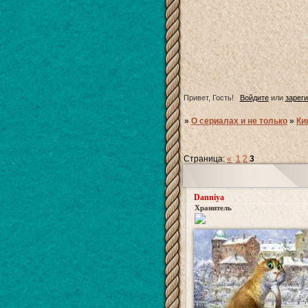
Привет, Гость!
Войдите
или
зарег
»
О сериалах и не только
»
Ки
Страница:
«
1
2
3
Danniya
Хранитель