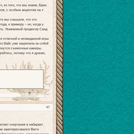
», из того, что мы знаем, Брюс
тов, с особым акцентом на «
что мы слышали, что это
ода, к примеру – но, когда у
асть. Уважаемый продюсер Саид
ся отличной и неожиданной игры
что Вайс уже закрепила за собой
ернутся съемочные камеры,
ройтесь, потому что я думаю,
47
ретает очертания и набирает
ом заинтересовался Вигго
 собирается снять коммерческую