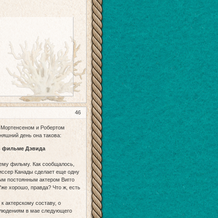
46
о Мортенсеном и Робертом
няшний день она такова:
 в фильме Дэвида
щему фильму. Как сообщалось,
иссер Канады сделает еще одну
ым постоянным актером Вигго
же хорошо, правда? Что ж, есть
 к актерскому составу, о
аблюдениям в мае следующего