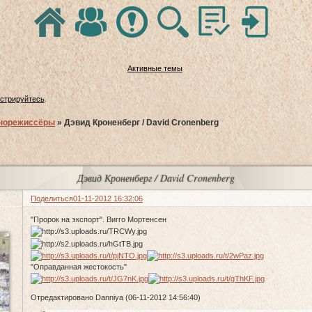
Активные темы
истрируйтесь
.
норежиссёры
»
Дэвид Кроненберг / David Cronenberg
Дэвид Кроненберг / David Cronenberg
Поделиться
01-11-2012 16:32:06
"Пророк на экспорт". Вигго Мортенсен
"Оправданная жестокость"
Отредактировано Danniya (06-11-2012 14:56:40)