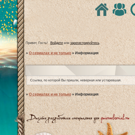
Привет, Гость!
Войдите
или
зарегистрируйтесь
.
»
О сериалах и не только
»
Информация
Ссылка, по которой Вы пришли, неверная или устаревшая.
»
О сериалах и не только
»
Информация