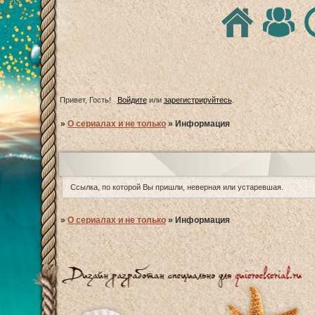
Привет, Гость!
Войдите
или
зарегистрируйтесь
.
»
О сериалах и не только
»
Информация
Ссылка, по которой Вы пришли, неверная или устаревшая.
»
О сериалах и не только
»
Информация