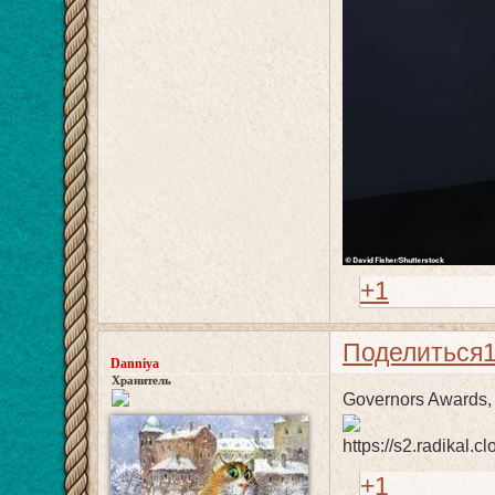
+1
Поделиться
Danniya
Хранитель
Governors Awards,
+1