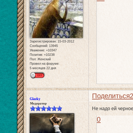
Зарегистрирован
: 15-03-2012
Сообщений:
13945
Уважение:
+10347
Позитив:
+10238
Пол:
Женский
Провел на форуме:
5 месяцев 22 дня
Поделиться
Glazky
Модератор
Не надо ей черно
0