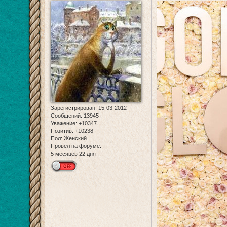
Зарегистрирован
: 15-03-2012
Сообщений:
13945
Уважение:
+10347
Позитив:
+10238
Пол:
Женский
Провел на форуме:
5 месяцев 22 дня