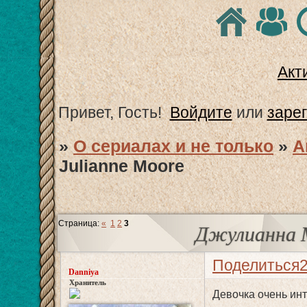
Акт
Привет, Гость!
Войдите
или
заре
»
О сериалах и не только
»
А
Julianne Moore
Страница:
«
1
2
3
Джулианна М
Поделиться
Danniya
Хранитель
Девочка очень инт