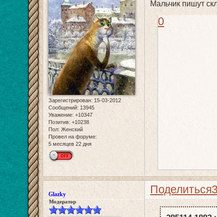
Мальчик пишут ск
0
Зарегистрирован
: 15-03-2012
Сообщений:
13945
Уважение:
+10347
Позитив:
+10238
Пол:
Женский
Провел на форуме:
5 месяцев 22 дня
Поделиться
Glazky
Модератор