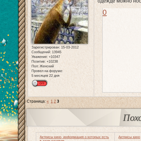
одежде можно носи
0
Зарегистрирован
: 15-03-2012
Сообщений:
13945
Уважение:
+10347
Позитив:
+10238
Пол:
Женский
Провел на форуме:
5 месяцев 22 дня
Страница:
«
1
2
3
Пох
Актрисы кино, информация о которых есть
Актрисы кино
в этом разделе