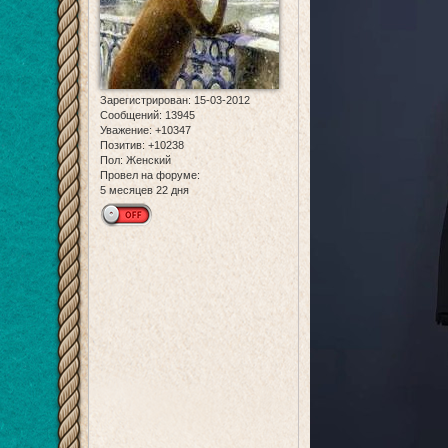
Зарегистрирован
: 15-03-2012
Сообщений:
13945
Уважение:
+10347
Позитив:
+10238
Пол:
Женский
Провел на форуме:
5 месяцев 22 дня