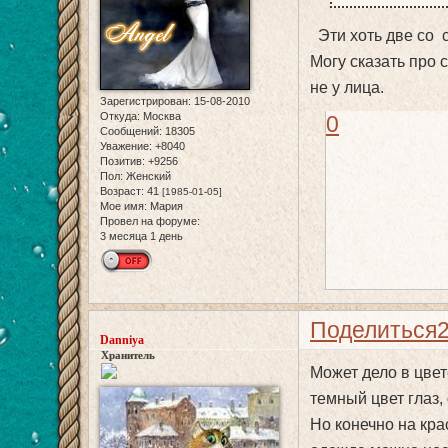
Эти хоть две со с
Могу сказать про 
не у лица.
Зарегистрирован
: 15-08-2010
Откуда:
Москва
0
Сообщений:
18305
Уважение:
+8040
Позитив:
+9256
Пол:
Женский
Возраст:
41
[1985-01-05]
Мое имя:
Мария
Провел на форуме:
3 месяца 1 день
Поделиться
Danniya
Хранитель
Может дело в цвет
темный цвет глаз,
Но конечно на кра