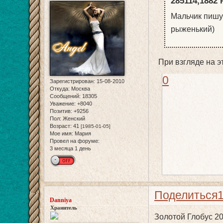
285114,1882 
Мальчик пишут
рыженький)
При взгляде на э
0
Зарегистрирован
: 15-08-2010
Откуда:
Москва
Сообщений:
18305
Уважение:
+8040
Позитив:
+9256
Пол:
Женский
Возраст:
41
[1985-01-05]
Мое имя:
Мария
Провел на форуме:
3 месяца 1 день
Поделиться
Danniya
Хранитель
Золотой Глобус 2