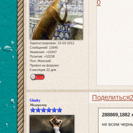
0
Зарегистрирован
: 15-03-2012
Сообщений:
13945
Уважение:
+10347
Позитив:
+10238
Пол:
Женский
Провел на форуме:
5 месяцев 22 дня
Поделиться
Glazky
Модератор
288869,1882 
не всем черны