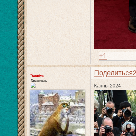
+1
Поделиться
Danniya
Хранитель
Канны 2024