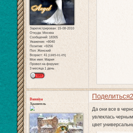
Зарегистрирован
: 15-08-2010
Откуда:
Москва
Сообщений:
18305
Уважение:
+8040
Позитив:
+9256
Пол:
Женский
Возраст:
41
[1985-01-05]
Мое имя:
Мария
Провел на форуме:
3 месяца 1 день
Поделиться
Danniya
Хранитель
Да они все в черн
увлеклась черными
цвет универсальн