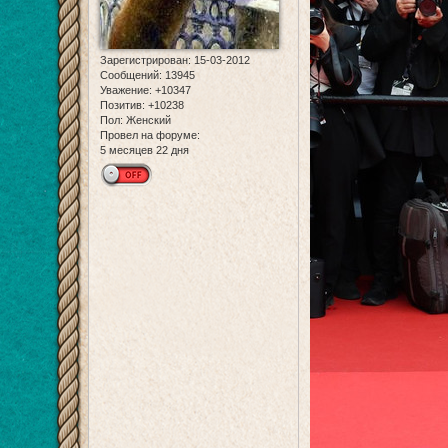
Зарегистрирован
: 15-03-2012
Сообщений:
13945
Уважение:
+10347
Позитив:
+10238
Пол:
Женский
Провел на форуме:
5 месяцев 22 дня