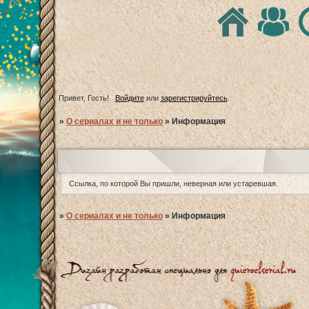
Привет, Гость!
Войдите
или
зарегистрируйтесь
.
»
О сериалах и не только
»
Информация
Ссылка, по которой Вы пришли, неверная или устаревшая.
»
О сериалах и не только
»
Информация