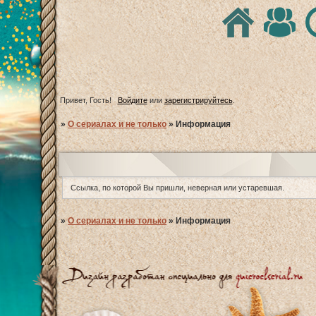
Привет, Гость!
Войдите
или
зарегистрируйтесь
.
»
О сериалах и не только
»
Информация
Ссылка, по которой Вы пришли, неверная или устаревшая.
»
О сериалах и не только
»
Информация