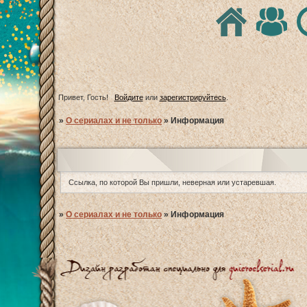
Привет, Гость!
Войдите
или
зарегистрируйтесь
.
»
О сериалах и не только
»
Информация
Ссылка, по которой Вы пришли, неверная или устаревшая.
»
О сериалах и не только
»
Информация