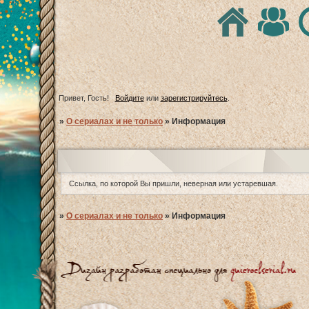
Привет, Гость!
Войдите
или
зарегистрируйтесь
.
»
О сериалах и не только
»
Информация
Ссылка, по которой Вы пришли, неверная или устаревшая.
»
О сериалах и не только
»
Информация